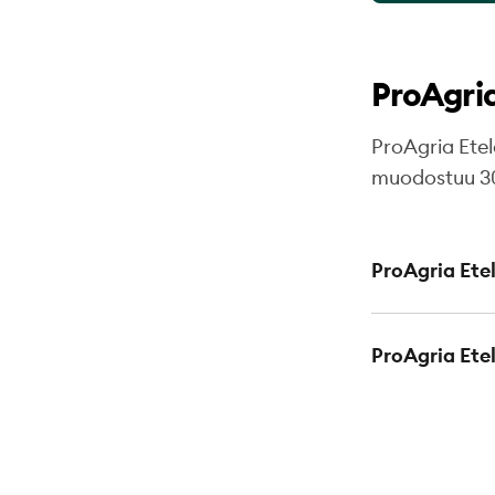
ProAgria
ProAgria Ete
muodostuu 30
ProAgria Ete
ProAgria Ete