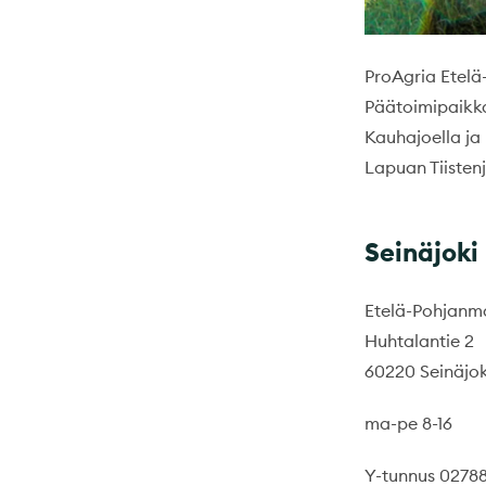
ProAgria Etelä
Päätoimipaikka
Kauhajoella ja 
Lapuan Tiistenj
Seinäjoki
Etelä-Pohjanma
Huhtalantie 2
60220 Seinäjok
ma-pe 8-16
Y-tunnus 0278