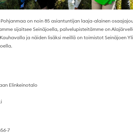
-Pohjanmaa on noin 85 asiantuntijan laaja-alainen osaajajo
mme sijaitsee Seinäjoella, palvelupisteitämme on Alajärvell
Kauhavalla ja näiden lisäksi meillä on toimistot Seinäjoen Yl
oella.
an Elinkeinotalo
i
856-7