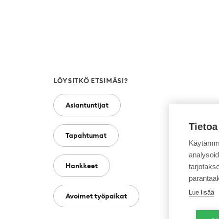
LÖYSITKÖ ETSIMÄSI?
Asiantuntijat
Tietoa
Tapahtumat
Käytämme
analysoi
Hankkeet
tarjotak
parantaa
Lue lisää
Avoimet työpaikat