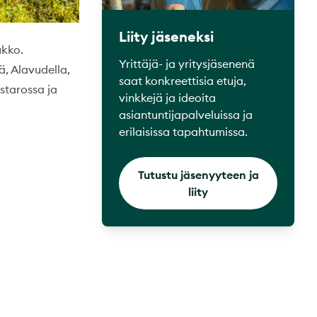
Liity jäseneksi
ukko.
Yrittäjä- ja yritysjäsenenä
ä, Alavudella,
saat konkreettisia etuja,
istarossa ja
vinkkejä ja ideoita
asiantuntijapalveluissa ja
erilaisissa tapahtumissa.
Tutustu jäsenyyteen ja
liity