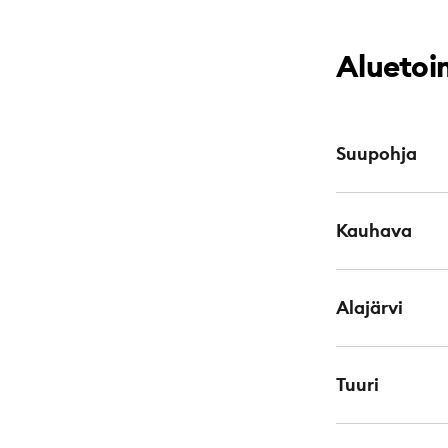
Aluetoi
Suupohja
Kauhava
Alajärvi
Tuuri