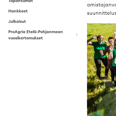
Tapahtumat
omistajanva
Hankkeet
suunnittelu
Julkaisut
ProAgria Etelä-Pohjanmaan
vuosikertomukset