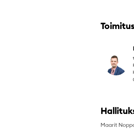
Toimitus
Hallitu
Maarit Nopp