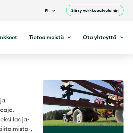
Siirry verkkopalveluihin
FI
nkkeet
Tietoa meistä
Ota yhteyttä
ja
joaja.
ksi laaja-
litoimisto-,