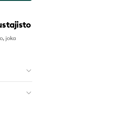
stajisto
o, joka