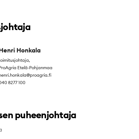
johtaja
Henri Honkala
toimitusjohtaja,
ProAgria Etelä-Pohjanmaa
henri.honkala@proagria.fi
040 8277 100
ksen puheenjohtaja
a