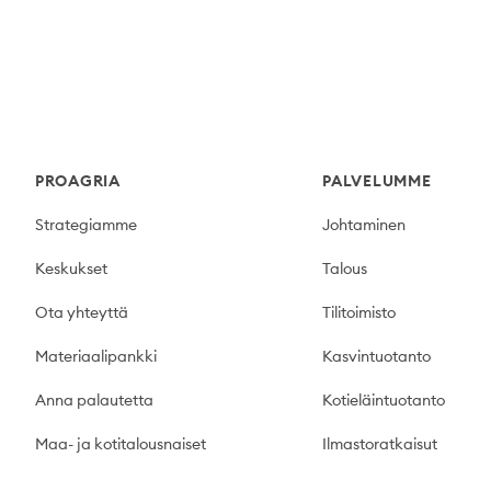
Footer
PROAGRIA
PALVELUMME
Strategiamme
Johtaminen
Keskukset
Talous
Ota yhteyttä
Tilitoimisto
Materiaalipankki
Kasvintuotanto
Anna palautetta
Kotieläintuotanto
Maa- ja kotitalousnaiset
Ilmastoratkaisut