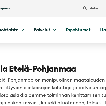
Haku
uppaan
kohtaista
Palvelut
Tapahtumat
Ha
ia Etelä-Pohjanmaa
telä-Pohjanmaa on monipuolinen maatalouden 
liittyvien elinkeinojen kehittäjä ja palveluntar
ota asiakkaidemme toiminnan kehittämisen tue
jajoukon kasvin-, kotieläintuotannon, talous-, ti