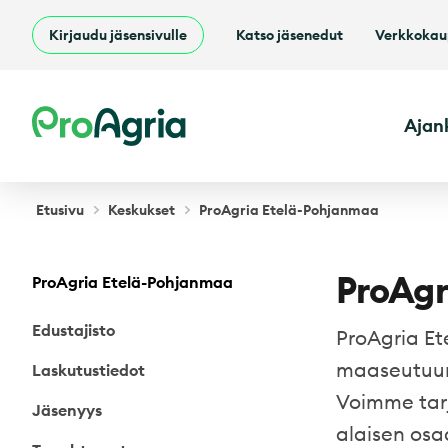
Kirjaudu jäsensivulle
Katso jäsenedut
Verkkoka
ProAgria
Ajan
Etusivu
Keskukset
ProAgria Etelä-Pohjanmaa
ProAgr
ProAgria Etelä-Pohjanmaa
Edustajisto
ProAgria E
maaseutuun 
Laskutustiedot
Voimme tarj
Jäsenyys
alaisen osaa