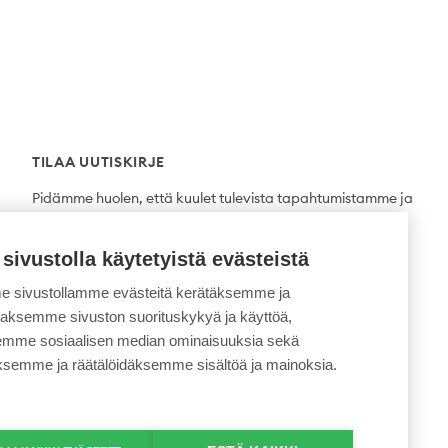
TILAA UUTISKIRJE
Pidämme huolen, että kuulet tulevista tapahtumistamme ja
uutuuksista ensimmäisten joukossa.
 sivustolla käytetyistä evästeistä
Tilaa
 sivustollamme evästeitä kerätäksemme ja
daksemme sivuston suorituskykyä ja käyttöä,
semme sosiaalisen median ominaisuuksia sekä
ksemme ja räätälöidäksemme sisältöä ja mainoksia.