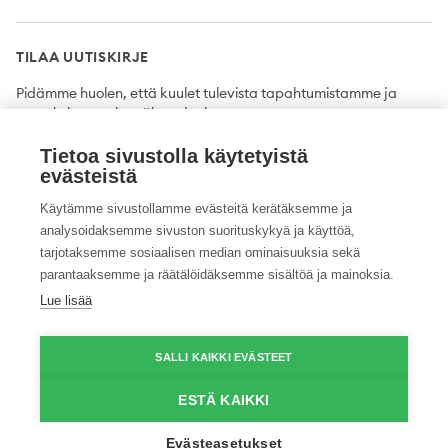
TILAA UUTISKIRJE
Pidämme huolen, että kuulet tulevista tapahtumistamme ja
uutuuksista ensimmäisten joukossa.
Tietoa sivustolla käytetyistä
Tilaa
evästeistä
Käytämme sivustollamme evästeitä kerätäksemme ja
analysoidaksemme sivuston suorituskykyä ja käyttöä,
tarjotaksemme sosiaalisen median ominaisuuksia sekä
Twitter
Facebook
YouTube
Instagram
LinkedIn
parantaaksemme ja räätälöidäksemme sisältöä ja mainoksia.
Lue lisää
Tietosuojaseloste
Saavutettavuusseloste
Ilmoituskanava
SALLI KAIKKI EVÄSTEET
© 2026 ProAgria. Kaikki oikeudet pidätetään.
ESTÄ KAIKKI
Evästeasetukset