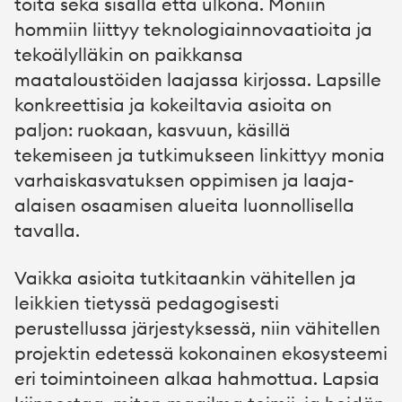
töitä sekä sisällä että ulkona. Moniin
hommiin liittyy teknologiainnovaatioita ja
tekoälylläkin on paikkansa
maataloustöiden laajassa kirjossa. Lapsille
konkreettisia ja kokeiltavia asioita on
paljon: ruokaan, kasvuun, käsillä
tekemiseen ja tutkimukseen linkittyy monia
varhaiskasvatuksen oppimisen ja laaja-
alaisen osaamisen alueita luonnollisella
tavalla.
Vaikka asioita tutkitaankin vähitellen ja
leikkien tietyssä pedagogisesti
perustellussa järjestyksessä, niin vähitellen
projektin edetessä kokonainen ekosysteemi
eri toimintoineen alkaa hahmottua. Lapsia