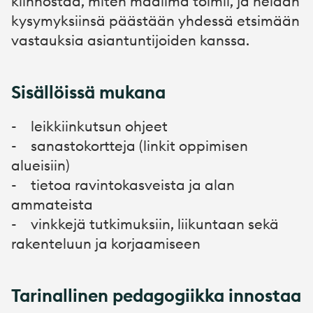
kiinnostaa, miten maailma toimii, ja heidän
kysymyksiinsä päästään yhdessä etsimään
vastauksia asiantuntijoiden kanssa.
Sisällöissä mukana
- leikkiinkutsun ohjeet
- sanastokortteja (linkit oppimisen
alueisiin)
- tietoa ravintokasveista ja alan
ammateista
- vinkkejä tutkimuksiin, liikuntaan sekä
rakenteluun ja korjaamiseen
Tarinallinen pedagogiikka innostaa