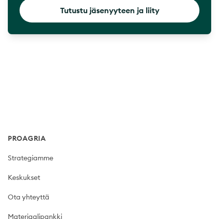
Tutustu jäsenyyteen ja liity
Footer
PROAGRIA
Strategiamme
Keskukset
Ota yhteyttä
Materiaalipankki