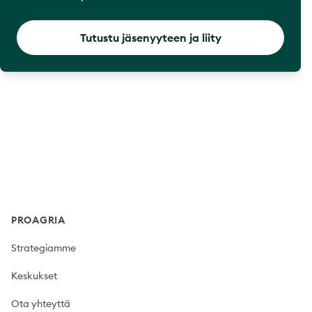
Tutustu jäsenyyteen ja liity
Footer
PROAGRIA
Strategiamme
Keskukset
Ota yhteyttä