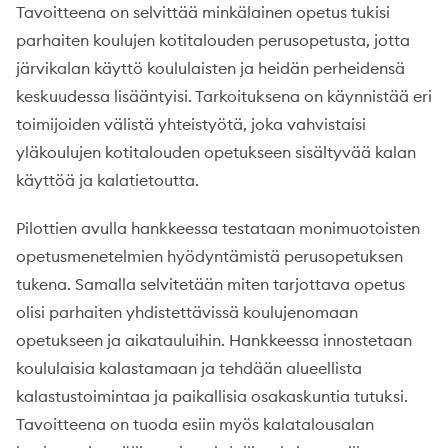
Tavoitteena on selvittää minkälainen opetus tukisi
parhaiten koulujen kotitalouden perusopetusta, jotta
järvikalan käyttö koululaisten ja heidän perheidensä
keskuudessa lisääntyisi. Tarkoituksena on käynnistää eri
toimijoiden välistä yhteistyötä, joka vahvistaisi
yläkoulujen kotitalouden opetukseen sisältyvää kalan
käyttöä ja kalatietoutta.
Pilottien avulla hankkeessa testataan monimuotoisten
opetusmenetelmien hyödyntämistä perusopetuksen
tukena. Samalla selvitetään miten tarjottava opetus
olisi parhaiten yhdistettävissä koulujenomaan
opetukseen ja aikatauluihin. Hankkeessa innostetaan
koululaisia kalastamaan ja tehdään alueellista
kalastustoimintaa ja paikallisia osakaskuntia tutuksi.
Tavoitteena on tuoda esiin myös kalatalousalan