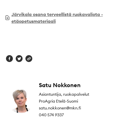
Järvikala osana terveellistä ruokavaliota -
etäopetusmateriaali
Satu Nokkonen
Asiantuntija, ruokapalvelut
ProAgria Etelä-Suomi
satu.nokkonen@mkn.fi
040 574 9337