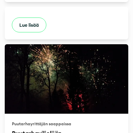
Lue lisää
Puutarhayrittäjän saappaissa