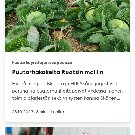
Puutarhayrittäjän saappaissa
Puutarhakokeita Ruotsin malliin
Hushållningssällskapen ja HIR Skåne järjestivät
peruna- ja puutarhanhoitopäivät yhdessä monen
toimialajärjestön sekä yritysten kanssa Skånen...
23.10.2023
·
3 min lukuaika