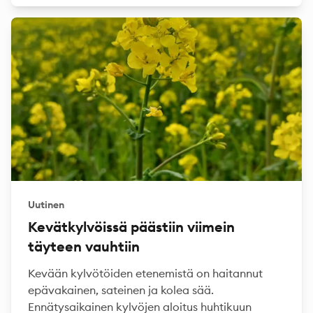
Uutinen
Kevätkylvöissä päästiin viimein
täyteen vauhtiin
Kevään kylvötöiden etenemistä on haitannut
epävakainen, sateinen ja kolea sää.
Ennätysaikainen kylvöjen aloitus huhtikuun