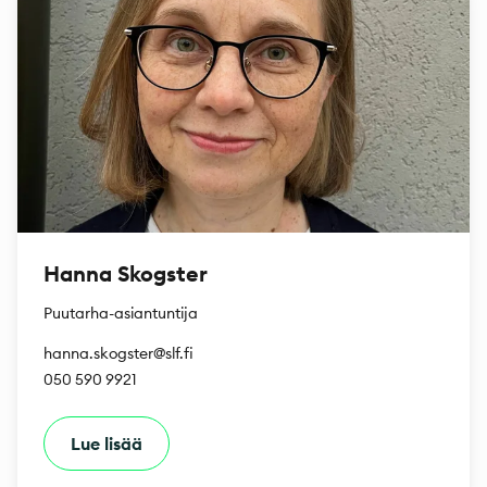
Hanna Skogster
Puutarha-asiantuntija
hanna.skogster@slf.fi
050 590 9921
Lue lisää