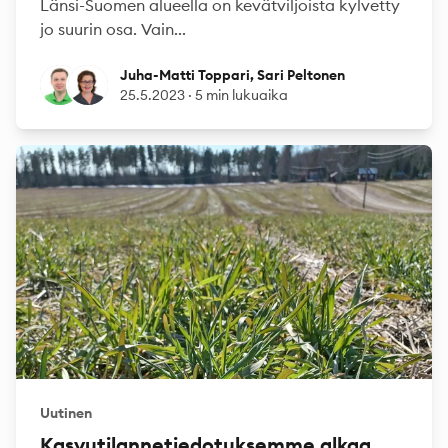
Länsi-Suomen alueella on kevätviljoista kylvetty
jo suurin osa. Vain...
Juha-Matti Toppari
Sari Peltonen
Juha-Matti Toppari, Sari Peltonen
25.5.2023
·
5 min lukuaika
Uutinen
Kasvutilannetiedotuksemme alkaa