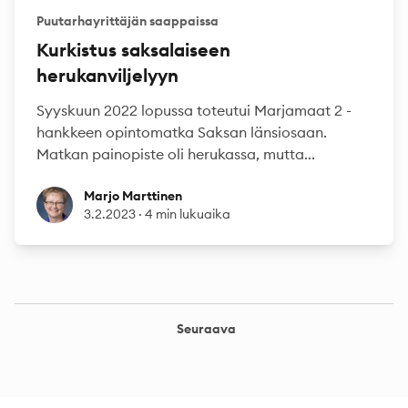
Puutarhayrittäjän saappaissa
Kurkistus saksalaiseen
herukanviljelyyn
Syyskuun 2022 lopussa toteutui Marjamaat 2 -
hankkeen opintomatka Saksan länsiosaan.
Matkan painopiste oli herukassa, mutta...
Marjo Marttinen
Marjo Marttinen
3.2.2023
·
4 min lukuaika
Seuraava
Footer