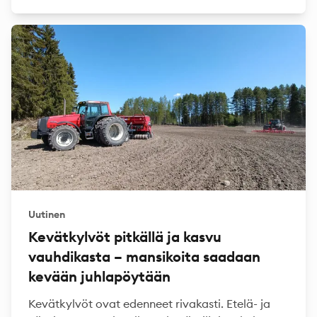
Uutinen
Kevätkylvöt pitkällä ja kasvu
vauhdikasta – mansikoita saadaan
kevään juhlapöytään
Kevätkylvöt ovat edenneet rivakasti. Etelä- ja