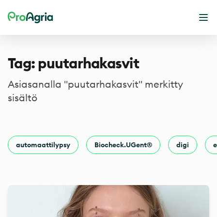
ProAgria
Ava
Tag: puutarhakasvit
Asiasanalla "puutarhakasvit" merkitty
sisältö
automaattilypsy
Biocheck.UGent®
digi
e