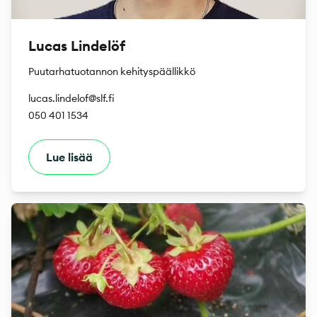
Lucas Lindelöf
Puutarhatuotannon kehityspäällikkö
lucas.lindelof@slf.fi
050 401 1534
Lue lisää