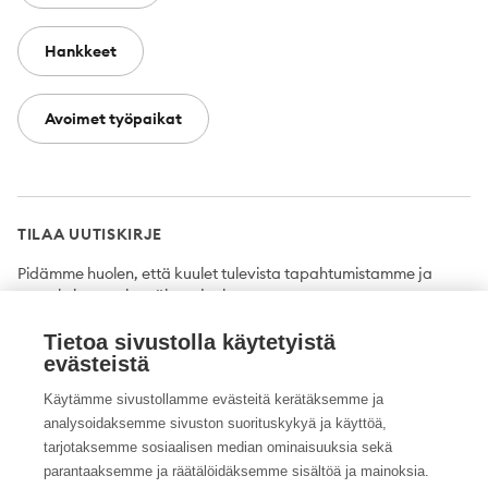
Hankkeet
Avoimet työpaikat
TILAA UUTISKIRJE
Pidämme huolen, että kuulet tulevista tapahtumistamme ja
uutuuksista ensimmäisten joukossa.
Tietoa sivustolla käytetyistä
Tilaa
evästeistä
Käytämme sivustollamme evästeitä kerätäksemme ja
analysoidaksemme sivuston suorituskykyä ja käyttöä,
tarjotaksemme sosiaalisen median ominaisuuksia sekä
Twitter
Facebook
YouTube
Instagram
LinkedIn
parantaaksemme ja räätälöidäksemme sisältöä ja mainoksia.