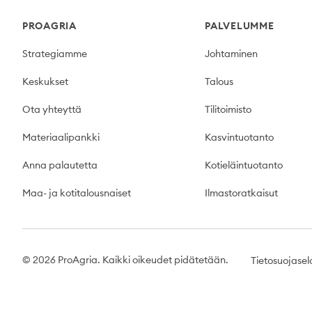
Footer
PROAGRIA
PALVELUMME
Strategiamme
Johtaminen
Keskukset
Talous
Ota yhteyttä
Tilitoimisto
Materiaalipankki
Kasvintuotanto
Anna palautetta
Kotieläintuotanto
Maa- ja kotitalousnaiset
Ilmastoratkaisut
© 2026 ProAgria. Kaikki oikeudet pidätetään.
Tietosuojasel