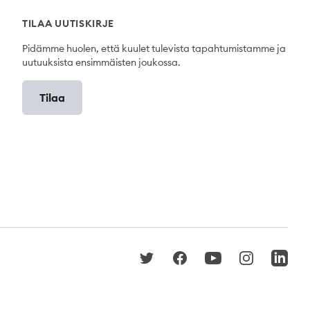
TILAA UUTISKIRJE
Pidämme huolen, että kuulet tulevista tapahtumistamme ja
uutuuksista ensimmäisten joukossa.
Tilaa
Twitter
Facebook
YouTube
Instagram
LinkedI