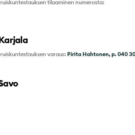
uruiskuntestauksen tilaaminen numerosta:
Karjala
uruiskuntestauksen varaus:
Pirita Hahtonen, p. 040 3
-Savo