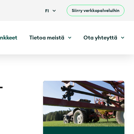
Siirry verkkopalveluihin
FI
nkkeet
Tietoa meistä
Ota yhteyttä
-