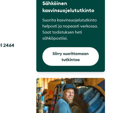
Sähköinen
kasvinsuojelututkinto
Suorita kasvinsuojelututkinto
helposti ja nopeasti verkossa.
Saat todistuksen heti
sähköpostiisi.
01 2464
Siirry suorittamaan
tutkintoa