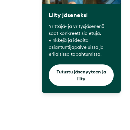
Liity jäseneksi
Yrittäjä- ja yritysjäsenenä
saat konkreettisia etuja,
vinkkejä ja ideoita
asiantuntijapalveluissa ja
erilaisissa tapahtumissa.
Tutustu jäsenyyteen ja
liity