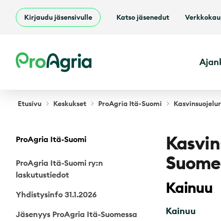
Kirjaudu jäsensivulle
Katso jäsenedut
Verkkoka
ProAgria
Ajan
Etusivu
Keskukset
ProAgria Itä-Suomi
Kasvinsuojelu
Kasvin
ProAgria Itä-Suomi
Suome
ProAgria Itä-Suomi ry:n
laskutustiedot
Kainuu
Yhdistysinfo 31.1.2026
Kainuu
Jäsenyys ProAgria Itä-Suomessa