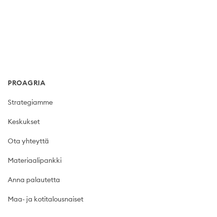
Footer
PROAGRIA
Strategiamme
Keskukset
Ota yhteyttä
Materiaalipankki
Anna palautetta
Maa- ja kotitalousnaiset