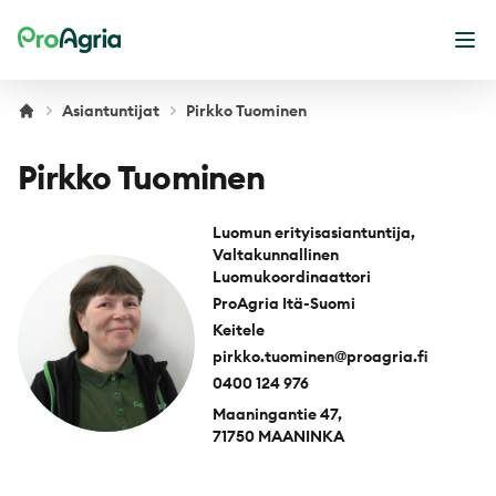
ProAgria
Ava
Asiantuntijat
Pirkko Tuominen
Pirkko Tuominen
Luomun erityisasiantuntija,
Valtakunnallinen
Luomukoordinaattori
ProAgria Itä-Suomi
Keitele
pirkko.tuominen@proagria.fi
0400 124 976
Maaningantie 47,
71750 MAANINKA