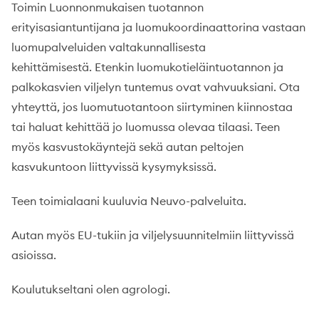
Toimin Luonnonmukaisen tuotannon
erityisasiantuntijana ja luomukoordinaattorina
vastaan
luomupalveluiden valtakunnallisesta
kehittämisestä
. Etenkin luomukotieläintuotannon ja
palkokasvien viljelyn tuntemus ovat vahvuuksiani. Ota
yhteyttä, jos luomutuotantoon siirtyminen kiinnostaa
tai haluat kehittää jo luomussa olevaa tilaasi. Teen
myös kasvustokäyntejä sekä autan peltojen
kasvukuntoon liittyvissä kysymyksissä.
Teen toimialaani kuuluvia Neuvo-palveluita.
Autan myös EU-tukiin ja viljelysuunnitelmiin liittyvissä
asioissa.
Koulutukseltani olen agrologi.