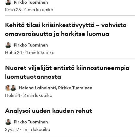
Pirkko Tuominen
Pirkko Tuominen
Kesä 25
·
4 min lukuaika
Kehitä tilasi kriisinkestävyyttä – vahvista
omavaraisuutta ja harkitse luomua
Pirkko Tuominen
Pirkko Tuominen
Huhti 24
·
4 min lukuaika
Nuoret viljelijät entistä kiinnostuneempia
luomutuotannosta
Helena Laiholahti
Pirkko Tuominen
Helena Laiholahti, Pirkko Tuominen
Helmi 4
·
2 min lukuaika
Analysoi uuden kauden rehut
Pirkko Tuominen
Pirkko Tuominen
Syys 17
·
1 min lukuaika