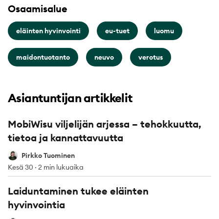
Osaamisalue
eläinten hyvinvointi
eu-tuet
luomu
maidontuotanto
neuvo
verotus
Asiantuntijan artikkelit
MobiWisu viljelijän arjessa – tehokkuutta,
tietoa ja kannattavuutta
Pirkko Tuominen
Pirkko Tuominen
Kesä 30
·
2 min lukuaika
Laiduntaminen tukee eläinten
hyvinvointia