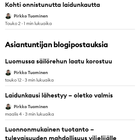
Kohti onnistunutta laidunkautta
Pirkko Tuominen
Pirkko Tuominen
Touko 2
·
1 min lukuaika
Asiantuntijan blogipostauksia
Luomussa säilörehun laatu korostuu
Pirkko Tuominen
Pirkko Tuominen
touko 12
·
3 min lukuaika
Laidunkausi lähestyy – oletko valmis
Pirkko Tuominen
Pirkko Tuominen
maalis 4
·
3 min lukuaika
Luonnonmukainen tuotanto –
tulevaisuuden mahdollisuus viljelijälle