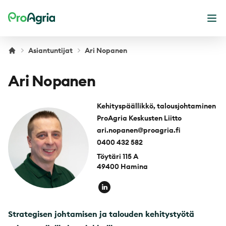
ProAgria
Ava
Asiantuntijat
Ari Nopanen
Ari Nopanen
Kehityspäällikkö, talousjohtaminen
ProAgria Keskusten Liitto
ari.nopanen@proagria.fi
0400 432 582
Töytäri 115 A
49400 Hamina
Strategisen johtamisen ja talouden kehitystyötä