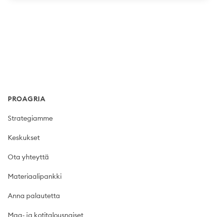
Footer
PROAGRIA
Strategiamme
Keskukset
Ota yhteyttä
Materiaalipankki
Anna palautetta
Maa- ja kotitalousnaiset