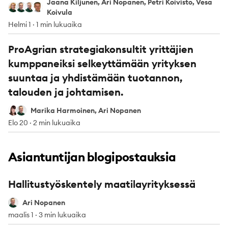
Jaana Kiljunen, Ari Nopanen, Petri Koivisto, Vesa
Jaana Kiljunen
Ari Nopanen
Petri Koivisto
Vesa Koivula
Koivula
Helmi 1
·
1 min lukuaika
ProAgrian strategiakonsultit yrittäjien
kumppaneiksi selkeyttämään yrityksen
suuntaa ja yhdistämään tuotannon,
talouden ja johtamisen.
Marika Harmoinen
Ari Nopanen
Marika Harmoinen, Ari Nopanen
Elo 20
·
2 min lukuaika
Asiantuntijan blogipostauksia
Hallitustyöskentely maatilayrityksessä
Ari Nopanen
Ari Nopanen
maalis 1
·
3 min lukuaika