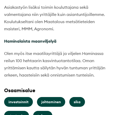
Asiakastyön lisäksi toimin kouluttajana sekä
valmentajana niin yrittäjille kuin asiantuntijoillemme.
Koulutukseltani olen Maatalous-metsätieteiden
maisteri, MMM, Agronomi.
Haminalaista maanviljelyä
Olen myös itse maatilayrittäjä ja viljelen Haminassa
reilun 100 hehtaarin kasvintuotantotilaa. Oman
yrittämisen kautta säilytän hyvän tuntuman yrittäjän
arkeen, haasteisiin sekä onnistumisen tunteisiin.
Osaamisalue
investoinnit
johtaminen
sika