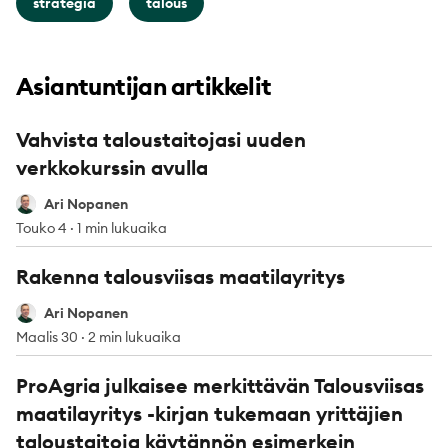
strategia
talous
Asiantuntijan artikkelit
Vahvista taloustaitojasi uuden
verkkokurssin avulla
Ari Nopanen
Ari Nopanen
Touko 4
·
1 min lukuaika
Rakenna talousviisas maatilayritys
Ari Nopanen
Ari Nopanen
Maalis 30
·
2 min lukuaika
ProAgria julkaisee merkittävän Talousviisas
maatilayritys -kirjan tukemaan yrittäjien
taloustaitoja käytännön esimerkein