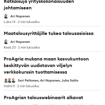
Ratkaisuja yrityskokonaisuuden
johtamiseen
Ari Nopanen
Ari Nopanen
Loka 14
·
2 min lukuaika
Maatalousyrittäjille tukea talousasioissa
Ari Nopanen
Ari Nopanen
Kesä 23
·
2 min lukuaika
ProAgria mukana maan kasvukuntoon
keskittyvän uudistavan viljelyn
verkkokurssin tuottamisessa
Sari Peltonen
Ari Nopanen
Juha Sohlo
Sari Peltonen, Ari Nopanen, Juha Sohlo
Helmi 9
·
2 min lukuaika
ProAgrian talouswebinaarit alkavat