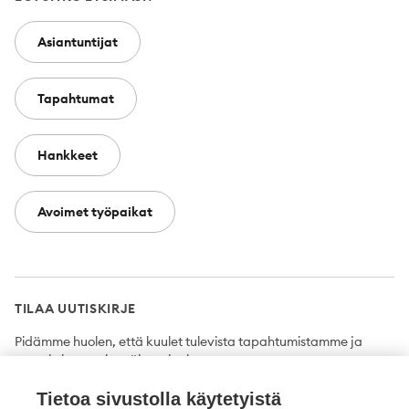
Asiantuntijat
Tapahtumat
Hankkeet
Avoimet työpaikat
TILAA UUTISKIRJE
Pidämme huolen, että kuulet tulevista tapahtumistamme ja
uutuuksista ensimmäisten joukossa.
Tietoa sivustolla käytetyistä
Tilaa