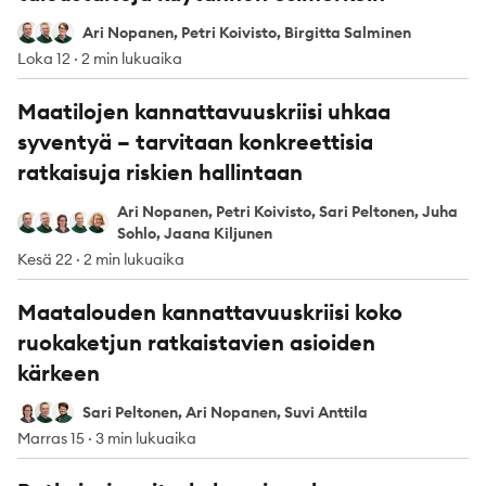
Ari Nopanen
Petri Koivisto
Birgitta Salminen
Ari Nopanen, Petri Koivisto, Birgitta Salminen
Loka 12
·
2 min lukuaika
Maatilojen kannattavuuskriisi uhkaa
syventyä – tarvitaan konkreettisia
ratkaisuja riskien hallintaan
Ari Nopanen, Petri Koivisto, Sari Peltonen, Juha
Ari Nopanen
Petri Koivisto
Sari Peltonen
Juha Sohlo
Jaana Kiljunen
Sohlo, Jaana Kiljunen
Kesä 22
·
2 min lukuaika
Maatalouden kannattavuuskriisi koko
ruokaketjun ratkaistavien asioiden
kärkeen
Sari Peltonen
Ari Nopanen
Suvi Anttila
Sari Peltonen, Ari Nopanen, Suvi Anttila
Marras 15
·
3 min lukuaika