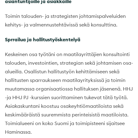
asiantuntijoille ja asiakkaille
Toimin talouden- ja strategisten johtamispalveluiden
kehitys- ja valmennustehtävissä sekä konsulttina.
Sprrailua ja hallitustyöskentelyä
Keskeinen osa työtäni on maatilayrittäjien konsultointi
talouden, investointien, strategian sekä johtamisen osa-
alueilla. Osallistun hallitustyön kehittämiseen sekä
hallitusten sparraukseen maatilayrityksissä ja toimin
muutamassa organisaatiossa hallituksen jäsenenä. HHJ
-ja HHJ PJ -kurssien suorittaminen tukevat tätä työtä.
Asiakaskuntani koostuu osakeyhtiömaatiloista sekä
keskimääräistä suuremmista perinteisistä maatiloista.
Toimialueeni on koko Suomi ja toimipisteeni sijaitsee
Haminassa.