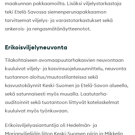
maakunnan pakkaamoilta. Lisäksi viljelystarkastaja
teki Etelä-Savossa siemenperunapakkaamon
tarvitsemat viljelys- ja varastotarkastukset sekä
ankerois- ja rengasmätänäytteenotot.
Erikoisviljelyneuvonta
Tilakohtaiseen avomaapuutarhakasvien neuvontaan
kuuluivat viljely- ja kasvinsuojelusuunnittelu, neuvonta
tuotannon aloitus/muutostilanteissa sekä
kasvustokäynnit Keski-Suomen ja Etelä-Savon alueella,
sekä satunnaisesti myös muualla. Laatutarha-
auditoinnit sekä tuotantoon liittyvät katelaskelmat
kuuluivat myös työnkuvaan.
Erikoisviljelyasiantuntija oli Hedelmän- ja
Marjanviljelijäin liiton Keski-Suomen piirin ja Mikkelin