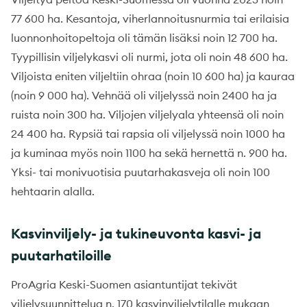
77 600 ha. Kesantoja, viherlannoitusnurmia tai erilaisia
luonnonhoitopeltoja oli tämän lisäksi noin 12 700 ha.
Tyypillisin viljelykasvi oli nurmi, jota oli noin 48 600 ha.
Viljoista eniten viljeltiin ohraa (noin 10 600 ha) ja kauraa
(noin 9 000 ha). Vehnää oli viljelyssä noin 2400 ha ja
ruista noin 300 ha. Viljojen viljelyala yhteensä oli noin
24 400 ha. Rypsiä tai rapsia oli viljelyssä noin 1000 ha
ja kuminaa myös noin 1100 ha sekä hernettä n. 900 ha.
Yksi- tai monivuotisia puutarhakasveja oli noin 100
hehtaarin alalla.
Kasvinviljely- ja tukineuvonta kasvi- ja
puutarhatiloille
ProAgria Keski-Suomen asiantuntijat tekivät
viljelysuunnittelua n. 170 kasvinviljelytilalle mukaan