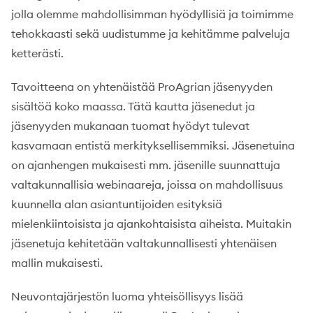
jolla olemme mahdollisimman hyödyllisiä ja toimimme
tehokkaasti sekä uudistumme ja kehitämme palveluja
ketterästi.
Tavoitteena on yhtenäistää ProAgrian jäsenyyden
sisältöä koko maassa. Tätä kautta jäsenedut ja
jäsenyyden mukanaan tuomat hyödyt tulevat
kasvamaan entistä merkityksellisemmiksi. Jäsenetuina
on ajanhengen mukaisesti mm. jäsenille suunnattuja
valtakunnallisia webinaareja, joissa on mahdollisuus
kuunnella alan asiantuntijoiden esityksiä
mielenkiintoisista ja ajankohtaisista aiheista. Muitakin
jäsenetuja kehitetään valtakunnallisesti yhtenäisen
mallin mukaisesti.
Neuvontajärjestön luoma yhteisöllisyys lisää