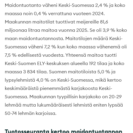
Maidontuotanto väheni Keski-Suomessa 2,4 % ja koko
maassa noin 0,4 % verrattuna vuoteen 2024.
Maakunnan maitotilat tuottivat meijereille 81,6
miljoonaa litraa maitoa vuonna 2025. Se oli 3,9 % koko
maan maidontuotannosta. Maitotilojen määrä Keski-
Suomessa väheni 7,2 % kun koko maassa vähenemä oli
7,5 % edellisestä vuodesta. Yhteensä maitoa tuotti
Keski-Suomen ELY-keskuksen alueella 192 tilaa ja koko
maassa 3 834 tilaa. Suomen maitotiloista 5,0 % ja
lypsylehmistä 4,0 % on Keski-Suomessa, mikä kertoo
keskimääräistä pienemmästä karjakoosta Keski-
Suomessa. Maakunnan tyypillisin karjakoko on 20-29
lehmää mutta lukumääräisesti lehmistä eniten lypsää
50-74 lehmän karjoissa.
Tuotosseuranta kertoo maidontuotannon