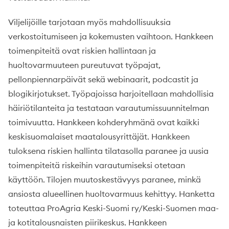
Viljelijöille tarjotaan myös mahdollisuuksia
verkostoitumiseen ja kokemusten vaihtoon. Hankkeen
toimenpiteitä ovat riskien hallintaan ja
huoltovarmuuteen pureutuvat työpajat,
pellonpiennarpäivät sekä webinaarit, podcastit ja
blogikirjotukset. Työpajoissa harjoitellaan mahdollisia
häiriötilanteita ja testataan varautumissuunnitelman
toimivuutta. Hankkeen kohderyhmänä ovat kaikki
keskisuomalaiset maatalousyrittäjät. Hankkeen
tuloksena riskien hallinta tilatasolla paranee ja uusia
toimenpiteitä riskeihin varautumiseksi otetaan
käyttöön. Tilojen muutoskestävyys paranee, minkä
ansiosta alueellinen huoltovarmuus kehittyy. Hanketta
toteuttaa ProAgria Keski-Suomi ry/Keski-Suomen maa-
ja kotitalousnaisten piirikeskus. Hankkeen