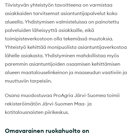
Tiivistyvän yhteistyön tavoitteena on varmistaa
asiakkaiden tarvitsemat asiantuntijapalvelut koko
alueella. Yhdistymisen valmisteluissa on painotettu
palveluiden läheisyyttä asiakkaille, eikä
toimipisteverkostoon olla tekemässä muutoksia.
Yhteistyö kehittää monipuolista asiantuntijaverkostoa
lähelle asiakasta. Yhdistyminen mahdollistaa myös
paremmin asiantuntijoiden osaamisen kehittämisen
alueen maatalouselinkeinon ja maaseudun vaativiin ja
muuttuviin tarpeisiin.
Osana muodostuvaa ProAgria Järvi-Suomea toimii
rekisteröimätön Järvi-Suomen Maa- ja
kotitalousnaisten piirikeskus.
Omavarainen ruokahuolto on