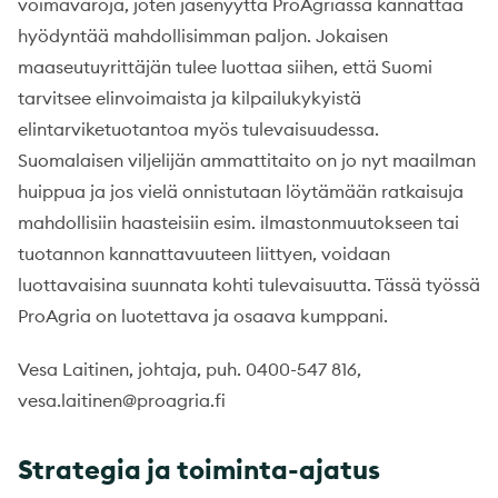
voimavaroja, joten jäsenyyttä ProAgriassa kannattaa
hyödyntää mahdollisimman paljon. Jokaisen
maaseutuyrittäjän tulee luottaa siihen, että Suomi
tarvitsee elinvoimaista ja kilpailukykyistä
elintarviketuotantoa myös tulevaisuudessa.
Suomalaisen viljelijän ammattitaito on jo nyt maailman
huippua ja jos vielä onnistutaan löytämään ratkaisuja
mahdollisiin haasteisiin esim. ilmastonmuutokseen tai
tuotannon kannattavuuteen liittyen, voidaan
luottavaisina suunnata kohti tulevaisuutta. Tässä työssä
ProAgria on luotettava ja osaava kumppani.
Vesa Laitinen, johtaja, puh. 0400-547 816,
vesa.laitinen@proagria.fi
Strategia ja toiminta-ajatus