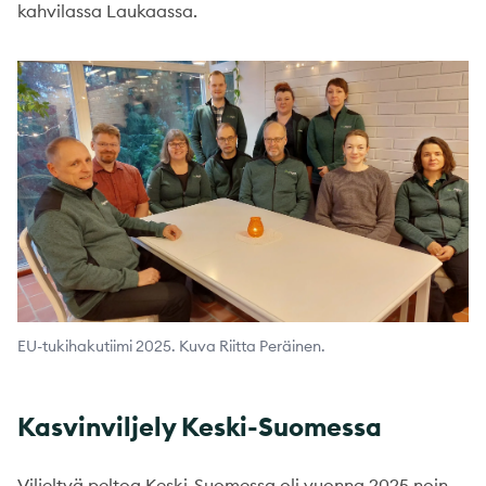
kahvilassa Laukaassa.
EU-tukihakutiimi 2025. Kuva Riitta Peräinen.
Kasvinviljely Keski-Suomessa
Viljeltyä peltoa Keski-Suomessa oli vuonna 2025 noin