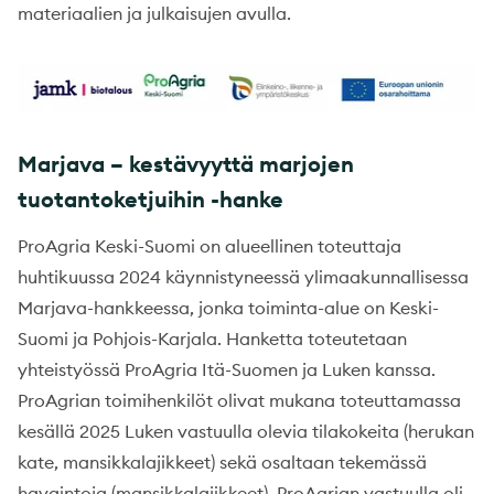
materiaalien ja julkaisujen avulla.
Marjava – kestävyyttä marjojen
tuotantoketjuihin -hanke
ProAgria Keski-Suomi on alueellinen toteuttaja
huhtikuussa 2024 käynnistyneessä ylimaakunnallisessa
Marjava-hankkeessa, jonka toiminta-alue on Keski-
Suomi ja Pohjois-Karjala. Hanketta toteutetaan
yhteistyössä ProAgria Itä-Suomen ja Luken kanssa.
ProAgrian toimihenkilöt olivat mukana toteuttamassa
kesällä 2025 Luken vastuulla olevia tilakokeita (herukan
kate, mansikkalajikkeet) sekä osaltaan tekemässä
havaintoja (mansikkalajikkeet). ProAgrian vastuulla oli