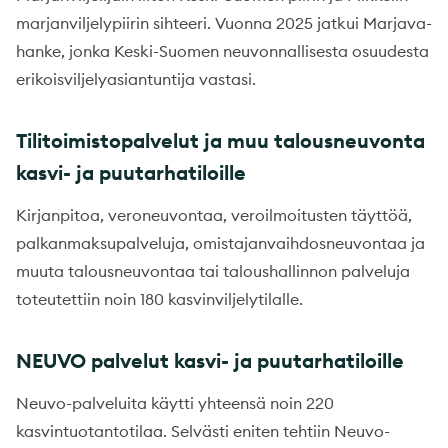
marjanviljelypiirin sihteeri. Vuonna 2025 jatkui Marjava-
hanke, jonka Keski-Suomen neuvonnallisesta osuudesta
erikoisviljelyasiantuntija vastasi.
Tilitoimistopalvelut ja muu talousneuvonta
kasvi- ja puutarhatiloille
Kirjanpitoa, veroneuvontaa, veroilmoitusten täyttöä,
palkanmaksupalveluja, omistajanvaihdosneuvontaa ja
muuta talousneuvontaa tai taloushallinnon palveluja
toteutettiin noin 180 kasvinviljelytilalle.
NEUVO palvelut kasvi- ja puutarhatiloille
Neuvo-palveluita käytti yhteensä noin 220
kasvintuotantotilaa. Selvästi eniten tehtiin Neuvo-