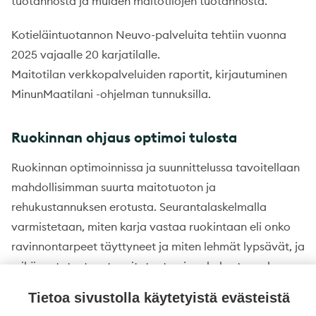
tuotannosta ja muiden maitotilojen tuotannosta.
Kotieläintuotannon Neuvo-palveluita tehtiin vuonna
2025 vajaalle 20 karjatilalle.
Maitotilan verkkopalveluiden raportit, kirjautuminen
MinunMaatilani -ohjelman tunnuksilla.
Ruokinnan ohjaus optimoi tulosta
Ruokinnan optimoinnissa ja suunnittelussa tavoitellaan
mahdollisimman suurta maitotuoton ja
rehukustannuksen erotusta. Seurantalaskelmalla
varmistetaan, miten karja vastaa ruokintaan eli onko
ravinnontarpeet täyttyneet ja miten lehmät lypsävät, ja
mikä on toteutunut maitotuoton ja rehukustannuksen
erotus. Ruokinnan ohjausta eli ruokinnan suunnittelua,
Tietoa sivustolla käytetyistä evästeistä
seurantaa, analysointia ja ongelmien ratkaisua tehtiin