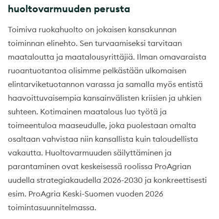
huoltovarmuuden perusta
Toimiva ruokahuolto on jokaisen kansakunnan
toiminnan elinehto. Sen turvaamiseksi tarvitaan
maataloutta ja maatalousyrittäjiä. Ilman omavaraista
ruoantuotantoa olisimme pelkästään ulkomaisen
elintarviketuotannon varassa ja samalla myös entistä
haavoittuvaisempia kansainvälisten kriisien ja uhkien
suhteen. Kotimainen maatalous luo työtä ja
toimeentuloa maaseudulle, joka puolestaan omalta
osaltaan vahvistaa niin kansallista kuin taloudellista
vakautta. Huoltovarmuuden säilyttäminen ja
parantaminen ovat keskeisessä roolissa ProAgrian
uudella strategiakaudella 2026-2030 ja konkreettisesti
esim. ProAgria Keski-Suomen vuoden 2026
toimintasuunnitelmassa.