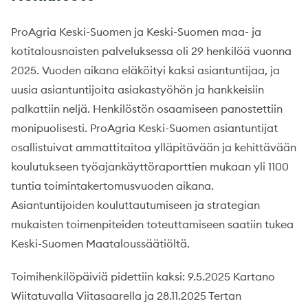
ProAgria Keski-Suomen ja Keski-Suomen maa- ja
kotitalousnaisten palveluksessa oli 29 henkilöä vuonna
2025. Vuoden aikana eläköityi kaksi asiantuntijaa, ja
uusia asiantuntijoita asiakastyöhön ja hankkeisiin
palkattiin neljä. Henkilöstön osaamiseen panostettiin
monipuolisesti. ProAgria Keski-Suomen asiantuntijat
osallistuivat ammattitaitoa ylläpitävään ja kehittävään
koulutukseen työajankäyttöraporttien mukaan yli 1100
tuntia toimintakertomusvuoden aikana.
Asiantuntijoiden kouluttautumiseen ja strategian
mukaisten toimenpiteiden toteuttamiseen saatiin tukea
Keski-Suomen Maataloussäätiöltä.
Toimihenkilöpäiviä pidettiin kaksi: 9.5.2025 Kartano
Wiitatuvalla Viitasaarella ja 28.11.2025 Tertan