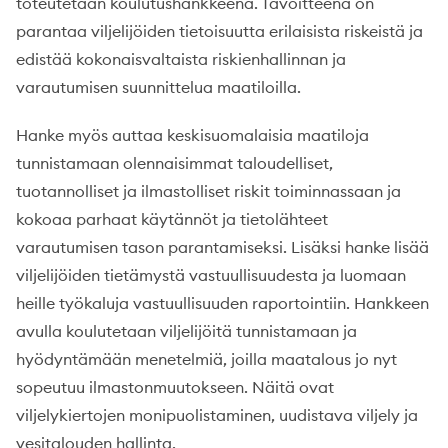
toteutetaan koulutushankkeena. Tavoitteena on
parantaa viljelijöiden tietoisuutta erilaisista riskeistä ja
edistää kokonaisvaltaista riskienhallinnan ja
varautumisen suunnittelua maatiloilla.
Hanke myös auttaa keskisuomalaisia maatiloja
tunnistamaan olennaisimmat taloudelliset,
tuotannolliset ja ilmastolliset riskit toiminnassaan ja
kokoaa parhaat käytännöt ja tietolähteet
varautumisen tason parantamiseksi. Lisäksi hanke lisää
viljelijöiden tietämystä vastuullisuudesta ja luomaan
heille työkaluja vastuullisuuden raportointiin. Hankkeen
avulla koulutetaan viljelijöitä tunnistamaan ja
hyödyntämään menetelmiä, joilla maatalous jo nyt
sopeutuu ilmastonmuutokseen. Näitä ovat
viljelykiertojen monipuolistaminen, uudistava viljely ja
vesitalouden hallinta.