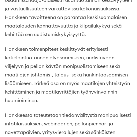
osaamista laaja-alaisesti ruuantuotannon kestävyyteen
ja vastuullisuuteen vaikuttavissa kokonaisuuksissa.
Hankkeen tavoitteena on parantaa keskisuomalaisen
maatalouden kannattavuutta ja kilpailukykyä sekä
kehittää sen uudistumiskykyisyyttä.
Hankkeen toimenpiteet keskittyvät erityisesti
kotieläintuotannon älyosaamiseen, uudistuvaan
viljelyyn ja pellon käytön monipuolistamiseen sekä
maatilojen johtamis-, talous- sekä hankintaosaamisen
lisäämiseen. Tärkeä osa on myös maatilojen yhteistyön
kehittäminen ja maatilayrittäjien työhyvinvoinnin
huomioiminen.
Hankkeessa toteutetaan tiedonvälitystä monipuolisesti
infotilaisuuksien, webinaarien, pellonpiennar- ja
navettapäivien, yritysvierailujen sekä sähköisten