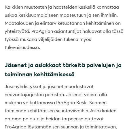
Kaikkien muutosten ja haasteiden keskellä kannattaa
uskoa keskisuomalaiseen maaseutuun ja sen ihmisiin.
Maatalouden ja elintarviketuotannon kehittäminen on
yhteistyötä. ProAgrian asiantuntijat haluavat olla tässä
työssä mukana viljelijöiden tukena myös
tulevaisuudessa.
Jäsenet ja asiakkaat tärkeitä palvelujen ja
toiminnan kehittämisessä
Jäsenyhdistykset ja jäsenet muodostavat
neuvontajärjestön perustan. Jäsenet voivat olla
mukana vaikuttamassa ProAgria Keski-Suomen
toiminnan kehittämisen suuntaviivoihin. Asiakkaiden
antama palaute ja heidän tarpeensa auttavat
ProAgriaa löytämään sen suunnan ja toimintatavan,