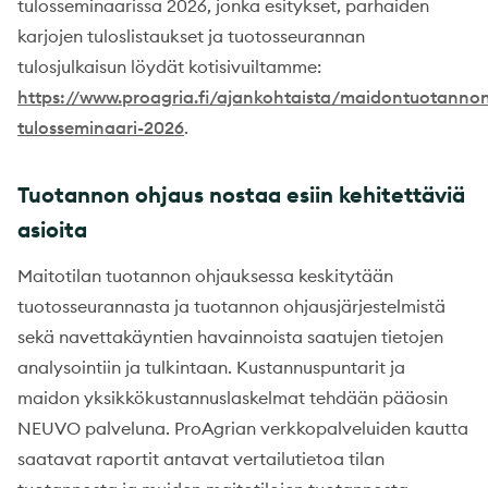
tulosseminaarissa 2026, jonka esitykset, parhaiden
karjojen tuloslistaukset ja tuotosseurannan
tulosjulkaisun löydät kotisivuiltamme:
https://www.proagria.fi/ajankohtaista/maidontuotanno
tulosseminaari-2026
.
Tuotannon ohjaus nostaa esiin kehitettäviä
asioita
Maitotilan tuotannon ohjauksessa keskitytään
tuotosseurannasta ja tuotannon ohjausjärjestelmistä
sekä navettakäyntien havainnoista saatujen tietojen
analysointiin ja tulkintaan. Kustannuspuntarit ja
maidon yksikkökustannuslaskelmat tehdään pääosin
NEUVO palveluna. ProAgrian verkkopalveluiden kautta
saatavat raportit antavat vertailutietoa tilan