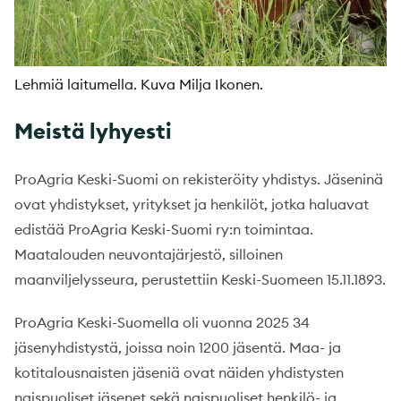
Lehmiä laitumella. Kuva Milja Ikonen.
Meistä lyhyesti
ProAgria Keski-Suomi on rekisteröity yhdistys. Jäseninä
ovat yhdistykset, yritykset ja henkilöt, jotka haluavat
edistää ProAgria Keski-Suomi ry:n toimintaa.
Maatalouden neuvontajärjestö, silloinen
maanviljelysseura, perustettiin Keski-Suomeen 15.11.1893.
ProAgria Keski-Suomella oli vuonna 2025 34
jäsenyhdistystä, joissa noin 1200 jäsentä. Maa- ja
kotitalousnaisten jäseniä ovat näiden yhdistysten
naispuoliset jäsenet sekä naispuoliset henkilö- ja