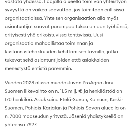
vastata yhdessä. Laajalla alueella toimivan yhteistyön
syvyyttä on vaikea saavuttaa, jos toimitaan erillisissä
organisaatioissa. Yhteisen organisaation alla myös
asiantuntijat saavat parempaa tukea omaan työhönsä,
erityisesti yhä erikoistuvissa tehtävissä. Uusi
organisaatio mahdollistaa toiminnan ja
kustannustehokkuuden kehittämisen tavoilla, jotka
tukevat sekä asiantuntijoiden että asiakkaiden
menestystä entistä paremmin.
Vuoden 2028 alussa muodostuvan ProAgria Järvi-
Suomen liikevaihto on n. 11,5 milj. € ja henkilöstöä on
170 henkilöä. Asiakkaina Etelä-Savon, Kainuun, Keski-
Suomen, Pohjois-Karjalan ja Pohjois-Savon alueella on
n. 7000 maaseudun yritystä. Jäseniä yhdistyksellä on
yhteensä 7927.