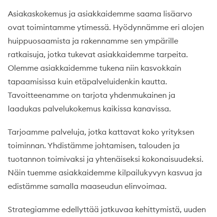
Asiakaskokemus ja asiakkaidemme saama lisäarvo
ovat toimintamme ytimessä. Hyödynnämme eri alojen
huippuosaamista ja rakennamme sen ympärille
ratkaisuja, jotka tukevat asiakkaidemme tarpeita.
Olemme asiakkaidemme tukena niin kasvokkain
tapaamisissa kuin etäpalveluidenkin kautta.
Tavoitteenamme on tarjota yhdenmukainen ja
laadukas palvelukokemus kaikissa kanavissa.
Tarjoamme palveluja, jotka kattavat koko yrityksen
toiminnan. Yhdistämme johtamisen, talouden ja
tuotannon toimivaksi ja yhtenäiseksi kokonaisuudeksi.
Näin tuemme asiakkaidemme kilpailukyvyn kasvua ja
edistämme samalla maaseudun elinvoimaa.
Strategiamme edellyttää jatkuvaa kehittymistä, uuden