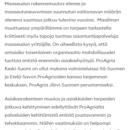
Maaseudun rakennemuutos etenee ja
maaseutuneuvontaan suunnatun valtionavun määrän
aleneva suuntaus jatkuu tulevina vuosina. Maailman
muuttuessa ympärillämme on tarpeen tarkastella
kriittisesti myös tapoja tuottaa asiantuntijapalveluja
maaseudun yrittäjille. On aiheellista kysyä, että
antaisiko toisenlainen organisaatio mahdollisuudet
tuottaa entistä enemmän asiakashyötyjä. ProAgria
Keski-Suomi on ollut mukana valmisteluissa Itä-Suomen
ja Etelä-Savon ProAgrioiden kanssa laajemman
keskuksen, ProAgria Järvi-Suomen perustamiseksi.
Asiakasrakenteen muutos ja asiakkaiden tarpeiden
jatkuva kehittyminen edellyttävät ProAgrialta
palveluiden kehittämistä entistä joustavammin ja
tehokkaammin. Näihin vaatimuksiin on helpompi