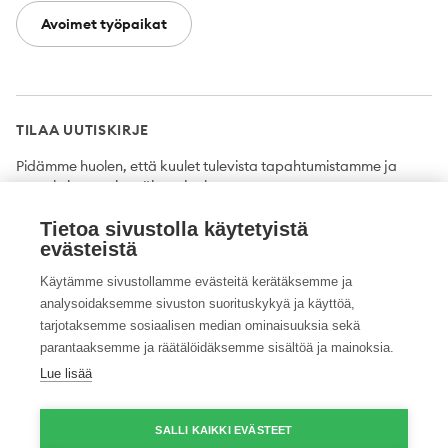
Avoimet työpaikat
TILAA UUTISKIRJE
Pidämme huolen, että kuulet tulevista tapahtumistamme ja
uutuuksista ensimmäisten joukossa.
Tietoa sivustolla käytetyistä
Tilaa
evästeistä
Käytämme sivustollamme evästeitä kerätäksemme ja
analysoidaksemme sivuston suorituskykyä ja käyttöä,
tarjotaksemme sosiaalisen median ominaisuuksia sekä
Twitter
Facebook
YouTube
Instagram
LinkedIn
parantaaksemme ja räätälöidäksemme sisältöä ja mainoksia.
Lue lisää
Tietosuojaseloste
Saavutettavuusseloste
Ilmoituskanava
SALLI KAIKKI EVÄSTEET