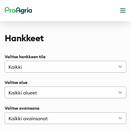
ProAgria
Ava
Hankkeet
Valitse hankkeen tila
Valitse alue
Valitse avainsana