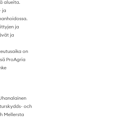
ä alueita.
 ja
manhoidossa.
ttyjen ja
ävät ja
eutusaika on
ssä ProAgria
nke
(Uhanalainen
aturskydds- och
h Mellersta