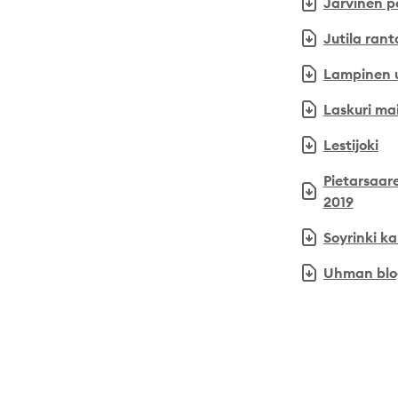
Jarvinen p
Jutila rant
Lampinen u
Laskuri ma
Lestijoki
Pietarsaar
2019
Soyrinki k
Uhman blog