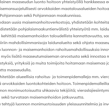
ainen maaseudun luonto hoitoon yhteistyöllä hankkeessa e
isemansuojelullisesti arvokkaiden maatalousalueiden hoitoa 
ki-Pohjanmaan sekä Pohjanmaan maakunnissa.
daan uusia maisemanhoitoverkostoja, yhdistetään kohteita j
 edistetään pohjalaismaakuntienvälistä yhteistyötä mm. laid
 kehittää maisemanhoidon taloudellista kannattavuutta, s
iiriin mahdollisimmanisoja laidunalueita sekä ohjata maase
uonnon- ja maisemanhoidon rahoitusmahdollisuuksia innova
n myös lisätä maaseutumaiseman arvostusta sekä innostaa 
hdistyksiä, yrityksiä ja muita toimijoita hoitamaan maisemaa 
tta maaseudulla.
itetään alueellisia rahoitus- ja toimenpidemalleja mm. viera
ä arvokkaiden luontokohteiden hoitoon. Toimenpidemalleil
on monimuotoisuutta uhkaavia tekijöitä; vieraslajiesiintymi
sekä turvataan maisemanhoidon jatkuvuutta.
htyjä luonnon monimuotoisuuden yleissuunnitelmia ja inve