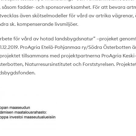
, såsom fadder- och sponsorverksamhet. För att bevara ar
vecklas även skötselmodeller för vård av artrika vägrenar
ndra sk. kompenserande livsmiljöer.
bete för vård av hotad landsbygdsnatur” –projeket genomf
-31.12.2019. ProAgria Etelä-Pohjanmaa ry/Södra Österbotten 
projektet tillsammans med projektpartnerna ProAgria Kesk
terbotten, Naturresursinstitutet och Forststyrelsen. Projekte
ndsbygdsfonden.