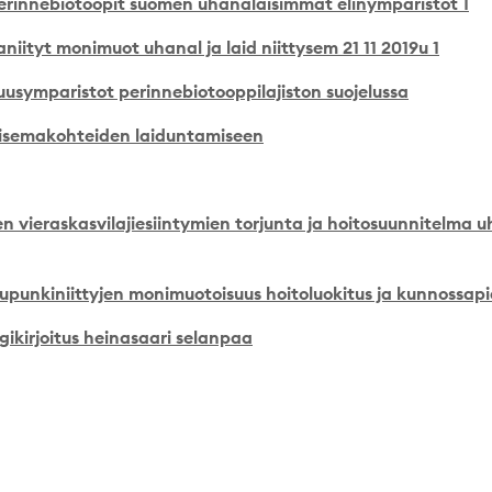
erinnebiotoopit suomen uhanalaisimmat elinymparistot 1
aniityt monimuot uhanal ja laid niittysem 21 11 2019u 1
usymparistot perinnebiotooppilajiston suojelussa
isemakohteiden laiduntamiseen
en vieraskasvilajiesiintymien torjunta ja hoitosuunnitelma
aupunkiniittyjen monimuotoisuus hoitoluokitus ja kunnossa
ikirjoitus heinasaari selanpaa