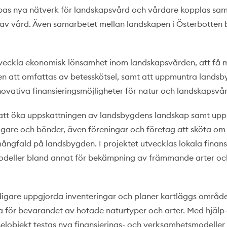
apas nya nätverk för landskapsvård och vårdare kopplas s
 av vård. Även samarbetet mellan landskapen i Österbotten 
tveckla ekonomisk lönsamhet inom landskapsvården, att få m
 att omfattas av betesskötsel, samt att uppmuntra lands
nnovativa finansieringsmöjligheter för natur och landskapsvå
 att öka uppskattningen av landsbygdens landskap samt up
are och bönder, även föreningar och företag att sköta om
ångfald på landsbygden. I projektet utvecklas lokala finans
deller bland annat för bekämpning av främmande arter oc
digare uppgjorda inventeringar och planer kartläggs områd
ga för bevarandet av hotade naturtyper och arter. Med hjälp 
selobjekt testas nya finansierings- och verksamhetsmodeller 