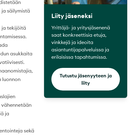
distetään
ja säilymistä
Liity jäseneksi
Yrittäjä- ja yritysjäsenenä
a tekijöitä
saat konkreettisia etuja,
untamisessa.
vinkkejä ja ideoita
aada
asiantuntijapalveluissa ja
udun asukkaita
erilaisissa tapahtumissa.
tiivisesti.
maanomistajia,
Tutustu jäsenyyteen ja
ja luonnon
liity
slajien
la vähennetään
ä ja
ntointeja sekä