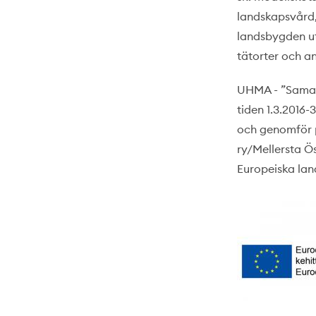
landskapsvård
landsbygden ut
tätorter och a
UHMA - ”Samar
tiden 1.3.2016
och genomför 
ry/Mellersta Ös
Europeiska la