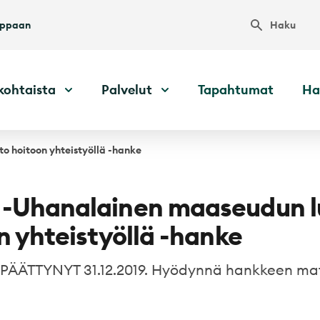
Haku
uppaan
kohtaista
Palvelut
Tapahtumat
Ha
 hoitoon yhteistyöllä -hanke
-Uhanalainen maaseudun l
n yhteistyöllä -hanke
ÄÄTTYNYT 31.12.2019. Hyödynnä hankkeen mat