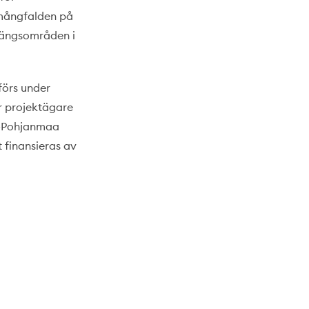
tmångfalden på
, ängsområden i
örs under
är projektägare
i-Pohjanmaa
t finansieras av