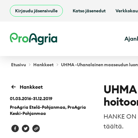
Kirjaudu jäsensivulle
Katso jäsenedut
Verkkoka
ProAgria
Ajan
Etusivu
Hankkeet
UHMA -Uhanalainen maaseudun luonto
UHMA 
Hankkeet
hoitoo
01.03.2016-31.12.2019
ProAgria Etelä-Pohjanmaa, ProAgria
Keski-Pohjanmaa
HANKE ON P
täältä.