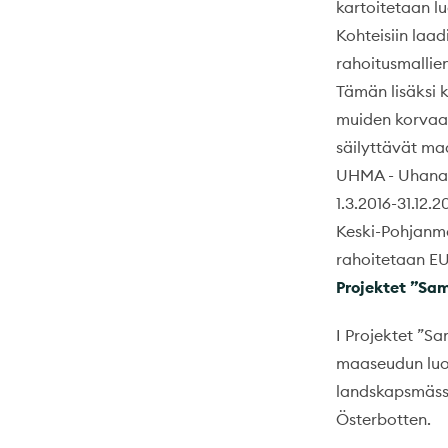
kartoitetaan lu
Kohteisiin laad
rahoitusmallie
Tämän lisäksi k
muiden korvaav
säilyttävät ma
UHMA - Uhanala
1.3.2016-31.12.
Keski-Pohjanm
rahoitetaan EU
Projektet ”Sa
I Projektet ”S
maaseudun luon
landskapsmässi
Österbotten.