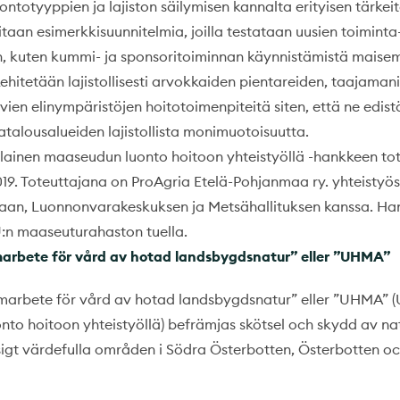
ontotyyppien ja lajiston säilymisen kannalta erityisen tärkeit
itaan esimerkkisuunnitelmia, joilla testataan uusien toiminta-
n, kuten kummi- ja sponsoritoiminnan käynnistämistä maise
ehitetään lajistollisesti arvokkaiden pientareiden, taajamanii
ien elinympäristöjen hoitotoimenpiteitä siten, että ne edist
atalousalueiden lajistollista monimuotoisuutta.
inen maaseudun luonto hoitoon yhteistyöllä -hankkeen tot
2019. Toteuttajana on ProAgria Etelä-Pohjanmaa ry. yhteistyö
aan, Luonnonvarakeskuksen ja Metsähallituksen kanssa. Ha
:n maaseuturahaston tuella.
marbete för vård av hotad landsbygdsnatur” eller ”UHMA”
amarbete för vård av hotad landsbygdsnatur” eller ”UHMA” 
to hoitoon yhteistyöllä) befrämjas skötsel och skydd av n
gt värdefulla områden i Södra Österbotten, Österbotten oc