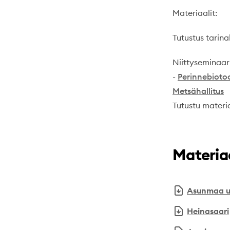
Materiaalit:
Tutustus tarin
Niittyseminaari
-
Perinnebioto
Metsähallitus
Tutustu materi
Materiaa
Asunmaa uh
Heinasaari