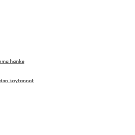
 uhma hanke
pidon kaytannot