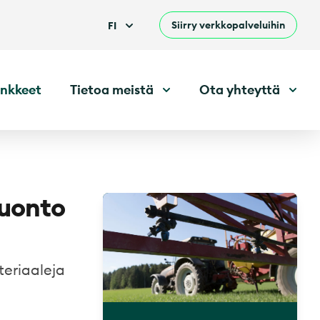
Siirry verkkopalveluihin
FI
nkkeet
Tietoa meistä
Ota yhteyttä
uonto
eriaaleja