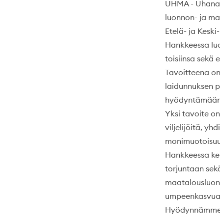
UHMA - Uhanal
luonnon- ja ma
Etelä- ja Kes
Hankkeessa luo
toisiinsa sekä
Tavoitteena on
laidunnuksen p
hyödyntämään l
Yksi tavoite o
viljelijöitä, y
monimuotoisuu
Hankkeessa keh
torjuntaan sek
maatalousluonn
umpeenkasvua 
Hyödynnämme te