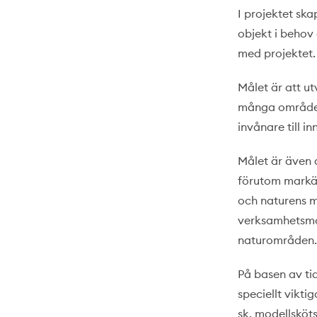
I projektet sk
objekt i behov
med projektet.
Målet är att u
många områden
invånare till i
Målet är även
förutom markäg
och naturens m
verksamhetsmo
naturområden.
På basen av ti
speciellt vikti
sk. modellsköt