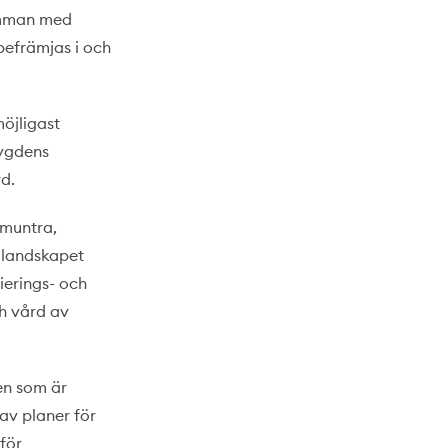
amman med
befrämjas i och
öjligast
bygdens
rd.
pmuntra,
 landskapet
ierings- och
h vård av
en som är
av planer för
för