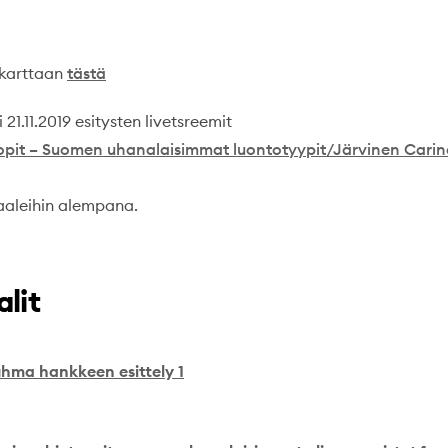
akarttaan
tästä
 21.11.2019 esitysten livetsreemit
opit – Suomen uhanalaisimmat luontotyypit/Järvinen Carin
aaleihin alempana.
lit
ma hankkeen esittely 1