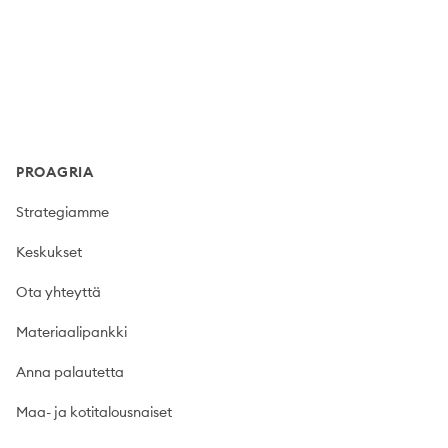
Footer
PROAGRIA
Strategiamme
Keskukset
Ota yhteyttä
Materiaalipankki
Anna palautetta
Maa- ja kotitalousnaiset