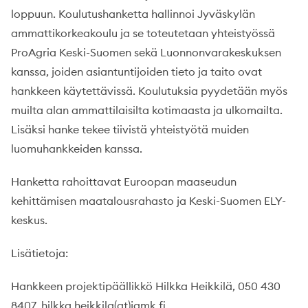
loppuun. Koulutushanketta hallinnoi Jyväskylän
ammattikorkeakoulu ja se toteutetaan yhteistyössä
ProAgria Keski-Suomen sekä Luonnonvarakeskuksen
kanssa, joiden asiantuntijoiden tieto ja taito ovat
hankkeen käytettävissä. Koulutuksia pyydetään myös
muilta alan ammattilaisilta kotimaasta ja ulkomailta.
Lisäksi hanke tekee tiivistä yhteistyötä muiden
luomuhankkeiden kanssa.
Hanketta rahoittavat Euroopan maaseudun
kehittämisen maatalousrahasto ja Keski-Suomen ELY-
keskus.
Lisätietoja:
Hankkeen projektipäällikkö Hilkka Heikkilä, 050 430
8407, hilkka.heikkila(at)jamk.fi