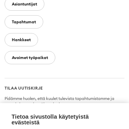
Asiantuntijat
Tapahtumat
Hankkeet
Avoimet työpaikat
TILAA UUTISKIRJE
Pidämme huolen, että kuulet tulevista tapahtumistamme ja
uutuuksista ensimmäisten joukossa.
Tietoa sivustolla käytetyistä
Tilaa
evästeistä