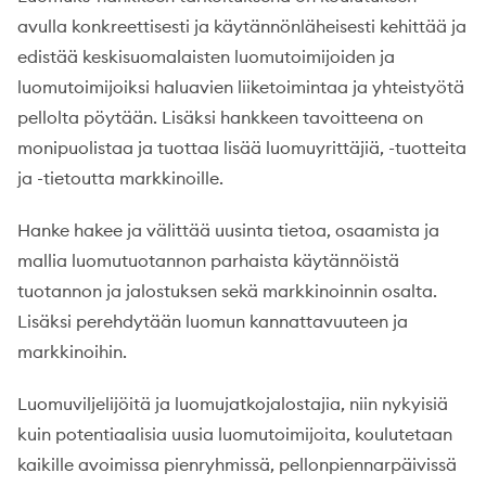
avulla konkreettisesti ja käytännönläheisesti kehittää ja
edistää keskisuomalaisten luomutoimijoiden ja
luomutoimijoiksi haluavien liiketoimintaa ja yhteistyötä
pellolta pöytään. Lisäksi hankkeen tavoitteena on
monipuolistaa ja tuottaa lisää luomuyrittäjiä, -tuotteita
ja -tietoutta markkinoille.
Hanke hakee ja välittää uusinta tietoa, osaamista ja
mallia luomutuotannon parhaista käytännöistä
tuotannon ja jalostuksen sekä markkinoinnin osalta.
Lisäksi perehdytään luomun kannattavuuteen ja
markkinoihin.
Luomuviljelijöitä ja luomujatkojalostajia, niin nykyisiä
kuin potentiaalisia uusia luomutoimijoita, koulutetaan
kaikille avoimissa pienryhmissä, pellonpiennarpäivissä