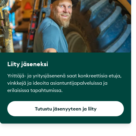
Liity jäseneksi
Yrittäjä- ja yritysjäsenenä saat konkreettisia etuja,
vinkkejä ja ideoita asiantuntijapalveluissa ja
erilaisissa tapahtumissa.
Tutustu jäsenyyteen ja liity