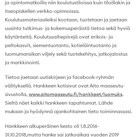
ja opintomatkoilla niin koulutustiloissa kuin tiloillakin ja
itseopiskellen verkko-opinnoissa.
Koulutusmateriaaleiksi kootaan, tuotetaan ja jaetaan
uusinta tutkimus- ja kokemusperäistä tietoa sekä hyviä
käytänteitä. Koulutusaihepiirejä ovat erikois- ja
peltokasvit, siementuotanto, kotieläintuotanto ja
luomumansikan viljely sekä tuotekehitys, jatkojalostus
ja markkinointi.
Tietoa jaetaan uutiskirjeen ja facebook-ryhmän
välityksellä. Hankkeen kotisivut ovat Aito maaseutu-
sivustolla,
www.aitomaaseutu.fi/hankkeet/luomuks
.
Sieltä näet kaikki hankkeen tapahtumat. Lähde
mukaan ja hyödynnä ajankohtainen tieto toiminnassasi.
Hankkeen alkuperäinen kesto oli 1.8.2016-
31.10.2018,mutta hanke sai jatkoaikaa vuoden 2019