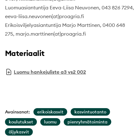
Luomuasiantuntija Eeva-Liisa Neuvonen, 043 826 7294,
eeva-liisa.neuvonen(at)proagria.fi
Erikoisviljelyasiantuntija Marjo Marttinen, 0400 648
275, marjo.marttinen(at)proagria.fi
Materiaalit
Luomu hankejuliste a3 vs2 002
Avainsanat:
erikoiskasvit
kasvintuotanto
koulutukset
luomu
pienryhmätoiminta
öljykasvit