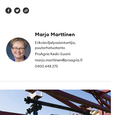
Marjo Marttinen
Erikoisviljelyasiantuntija,
puutarhatuotanto
ProAgria Keski-Suomi
marjo.marttinen@proagria.fi
0400 648 275