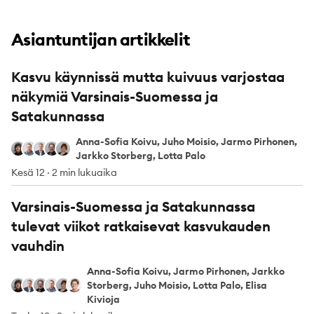
Asiantuntijan artikkelit
Kasvu käynnissä mutta kuivuus varjostaa
näkymiä Varsinais-Suomessa ja
Satakunnassa
Anna-Sofia Koivu, Juho Moisio, Jarmo Pirhonen,
Anna-Sofia Koivu
Juho Moisio
Jarmo Pirhonen
Jarkko Storberg
Lotta Palo
Jarkko Storberg, Lotta Palo
Kesä 12
·
2 min lukuaika
Varsinais-Suomessa ja Satakunnassa
tulevat viikot ratkaisevat kasvukauden
vauhdin
Anna-Sofia Koivu, Jarmo Pirhonen, Jarkko
Anna-Sofia Koivu
Jarmo Pirhonen
Jarkko Storberg
Juho Moisio
Lotta Palo
Elisa Kivioja
Storberg, Juho Moisio, Lotta Palo, Elisa
Kivioja