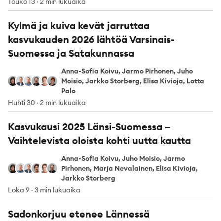
Touko 13
·
2 min lukuaika
Kylmä ja kuiva kevät jarruttaa
kasvukauden 2026 lähtöä Varsinais-
Suomessa ja Satakunnassa
Anna-Sofia Koivu, Jarmo Pirhonen, Juho
Anna-Sofia Koivu
Jarmo Pirhonen
Juho Moisio
Jarkko Storberg
Elisa Kivioja
Lotta Palo
Moisio, Jarkko Storberg, Elisa Kivioja, Lotta
Palo
Huhti 30
·
2 min lukuaika
Kasvukausi 2025 Länsi-Suomessa –
Vaihtelevista oloista kohti uutta kautta
Anna-Sofia Koivu, Juho Moisio, Jarmo
Anna-Sofia Koivu
Juho Moisio
Jarmo Pirhonen
Marja Nevalainen
Elisa Kivioja
Jarkko Storberg
Pirhonen, Marja Nevalainen, Elisa Kivioja,
Jarkko Storberg
Loka 9
·
3 min lukuaika
Sadonkorjuu etenee Lännessä