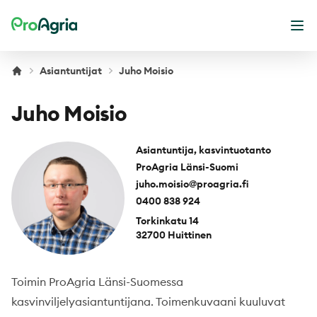
ProAgria
Ava
Asiantuntijat
Juho Moisio
Juho Moisio
Asiantuntija, kasvintuotanto
ProAgria Länsi-Suomi
juho.moisio@proagria.fi
0400 838 924
Torkinkatu 14
32700 Huittinen
Toimin ProAgria Länsi-Suomessa
kasvinviljelyasiantuntijana. Toimenkuvaani kuuluvat