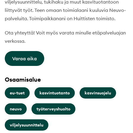
viljelysuunnittelu, tukihaku ja muut kasvituotantoon
liittyvät työt. Teen omaan toimialaani kuuluvia Neuvo-
palveluita. Toimipaikkanani on Huittisten toimisto.
Ota yhteyttä! Voit myös varata minulle etäpalveluajan
verkossa.
Varaa aika
Osaamisalue
eu-tuet
kasvintuotanto
kasvinsuojelu
neuvo
työterveyshuolto
viljelysuunnittelu