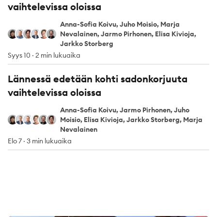
vaihtelevissa oloissa
Anna-Sofia Koivu, Juho Moisio, Marja
Anna-Sofia Koivu
Juho Moisio
Marja Nevalainen
Jarmo Pirhonen
Elisa Kivioja
Jarkko Storberg
Nevalainen, Jarmo Pirhonen, Elisa Kivioja,
Jarkko Storberg
Syys 10
·
2 min lukuaika
Lännessä edetään kohti sadonkorjuuta
vaihtelevissa oloissa
Anna-Sofia Koivu, Jarmo Pirhonen, Juho
Anna-Sofia Koivu
Jarmo Pirhonen
Juho Moisio
Elisa Kivioja
Jarkko Storberg
Marja Nevalainen
Moisio, Elisa Kivioja, Jarkko Storberg, Marja
Nevalainen
Elo 7
·
3 min lukuaika