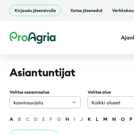
Kirjaudu jäsensivulle
Katso jäsenedut
Verkkoka
ProAgria
Ajan
Asiantuntijat
Valitse osaamisalue
Valitse alue
A
B
C
D
E
F
G
H
I
J
K
L
M
N
O
P