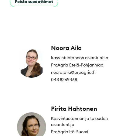
Poista suodattimet
Noora Aila
kasvintuotannon asiantuntija
ProAgria Etelä-Pohjanmaa
noora.aila@proagria.fi
043 8269468
Pirita Hahtonen
Kasvintuotannon ja talouden
asiantuntija
ProAgria Itä-Suomi