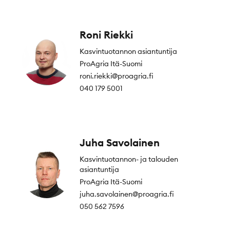
Roni Riekki
Kasvintuotannon asiantuntija
ProAgria Itä-Suomi
roni.riekki@proagria.fi
040 179 5001
Juha Savolainen
Kasvintuotannon- ja talouden
asiantuntija
ProAgria Itä-Suomi
juha.savolainen@proagria.fi
050 562 7596