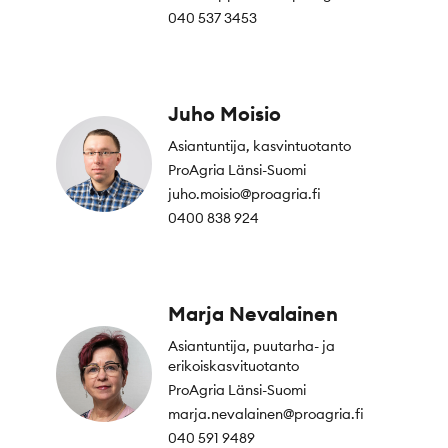
040 537 3453
Juho Moisio
Asiantuntija, kasvintuotanto
ProAgria Länsi-Suomi
juho.moisio@proagria.fi
0400 838 924
Marja Nevalainen
Asiantuntija, puutarha- ja
erikoiskasvituotanto
ProAgria Länsi-Suomi
marja.nevalainen@proagria.fi
040 591 9489