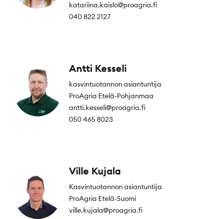
katariina.kaislo@proagria.fi
040 822 2127
Antti Kesseli
kasvintuotannon asiantuntija
ProAgria Etelä-Pohjanmaa
antti.kesseli@proagria.fi
050 465 8023
Ville Kujala
Kasvintuotannon asiantuntija
ProAgria Etelä-Suomi
ville.kujala@proagria.fi