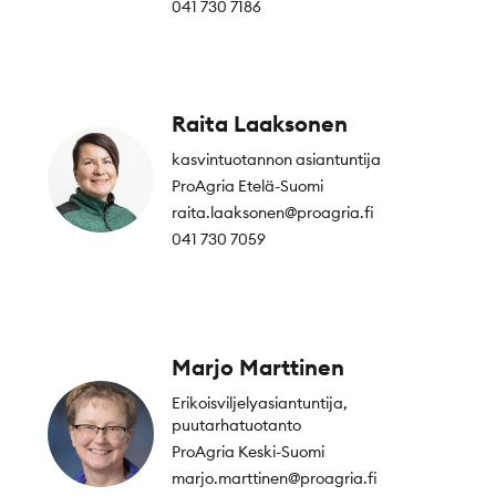
041 730 7186
Raita Laaksonen
kasvintuotannon asiantuntija
ProAgria Etelä-Suomi
raita.laaksonen@proagria.fi
041 730 7059
Marjo Marttinen
Erikoisviljelyasiantuntija,
puutarhatuotanto
ProAgria Keski-Suomi
marjo.marttinen@proagria.fi