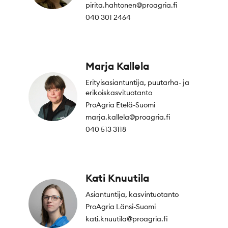
pirita.hahtonen@proagria.fi
040 301 2464
Marja Kallela
Erityisasiantuntija, puutarha- ja
erikoiskasvituotanto
ProAgria Etelä-Suomi
marja.kallela@proagria.fi
040 513 3118
Kati Knuutila
Asiantuntija, kasvintuotanto
ProAgria Länsi-Suomi
kati.knuutila@proagria.fi