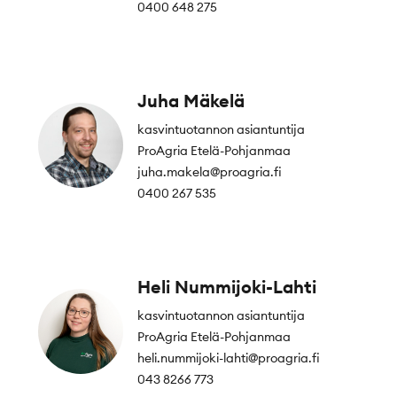
0400 648 275
Juha Mäkelä
kasvintuotannon asiantuntija
ProAgria Etelä-Pohjanmaa
juha.makela@proagria.fi
0400 267 535
Heli Nummijoki-Lahti
kasvintuotannon asiantuntija
ProAgria Etelä-Pohjanmaa
heli.nummijoki-lahti@proagria.fi
043 8266 773