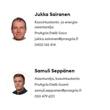
Jukka Sairanen
Kasvintuotanto- ja energia-
asiantuntija
ProAgria Etelä-Savo
jukka.sairanen@proagria.fi
0400 165 414
Samuli Seppänen
Asiantuntija, kasvintuotanto
ProAgria Etelä-Suomi
samuli.seppanen@proagria.fi
050 479 6211