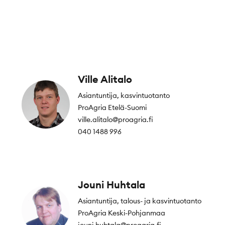
Ville Alitalo
Asiantuntija, kasvintuotanto
ProAgria Etelä-Suomi
ville.alitalo@proagria.fi
040 1488 996
Jouni Huhtala
Asiantuntija, talous- ja kasvintuotanto
ProAgria Keski-Pohjanmaa