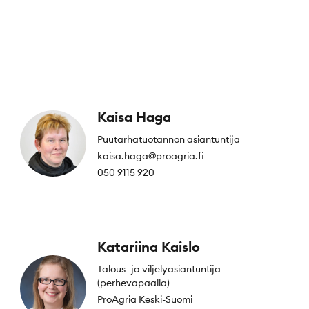
Kaisa Haga
Puutarhatuotannon asiantuntija
kaisa.haga@proagria.fi
050 9115 920
Katariina Kaislo
Talous- ja viljelyasiantuntija
(perhevapaalla)
ProAgria Keski-Suomi