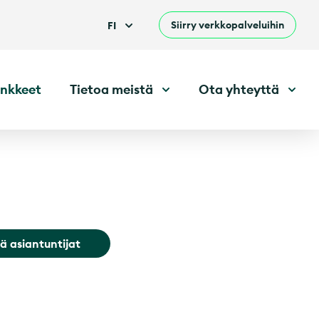
Siirry verkkopalveluihin
FI
nkkeet
Tietoa meistä
Ota yhteyttä
ä asiantuntijat