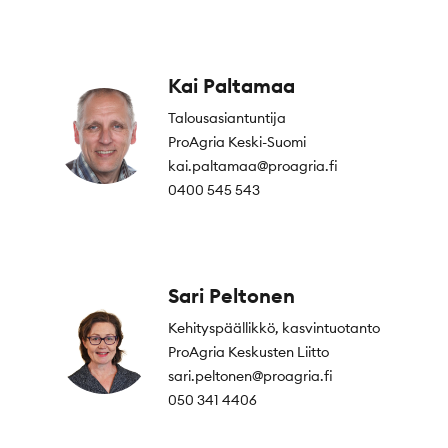
Kai Paltamaa
Talousasiantuntija
ProAgria Keski-Suomi
kai.paltamaa@proagria.fi
0400 545 543
Sari Peltonen
Kehityspäällikkö, kasvintuotanto
ProAgria Keskusten Liitto
sari.peltonen@proagria.fi
050 341 4406