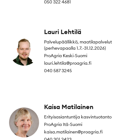
050 322 4681
Lauri Lehtilä
Palvelupäällikkö, maatilapalvelut
(perhevapaalla 1.7.-31.12.2026)
ProAgria Keski-Suomi
lauri.lehtila@proagria.fi
040 587 3245
Kaisa Matilainen
Erityisasiantuntija kasvintuotanto
ProAgria Itä-Suomi
kaisa.matilainen@proagria.fi
040 301 2423