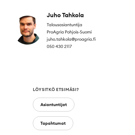
Juho Tahkola
Talousasiantuntija
ProAgria Pohjois-Suomi
juho.tahkola@proagria.fi
050 430 2117
LÖYSITKÖ ETSIMÄSI?
Asiantuntijat
Tietoa
Tapahtumat
Käytämme