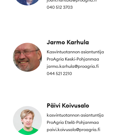
jouni.huhtala@proagria.fi
040 512 3703
Jarmo Karhula
Kasvintuotannon asiantuntija
ProAgria Keski-Pohjanmaa
jarmo.karhula@proagria.fi
044 521 2210
Päivi Koivusalo
kasvintuotannon asiantuntija
ProAgria Etelä-Pohjanmaa
paivi.koivusalo@proagria.fi