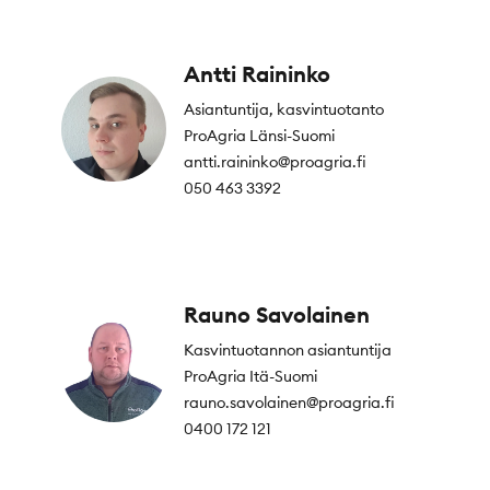
Antti Raininko
Asiantuntija, kasvintuotanto
ProAgria Länsi-Suomi
antti.raininko@proagria.fi
050 463 3392
Rauno Savolainen
Kasvintuotannon asiantuntija
ProAgria Itä-Suomi
rauno.savolainen@proagria.fi
0400 172 121