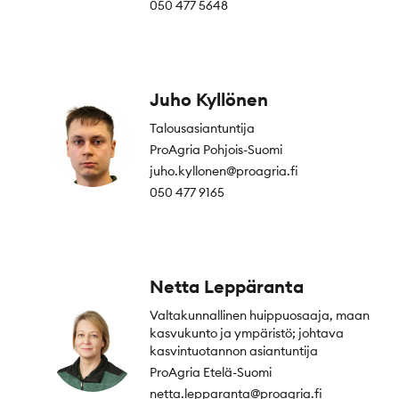
050 477 5648
Juho Kyllönen
Talousasiantuntija
ProAgria Pohjois-Suomi
juho.kyllonen@proagria.fi
050 477 9165
Netta Leppäranta
Valtakunnallinen huippuosaaja, maan
kasvukunto ja ympäristö; johtava
kasvintuotannon asiantuntija
ProAgria Etelä-Suomi
netta.lepparanta@proagria.fi