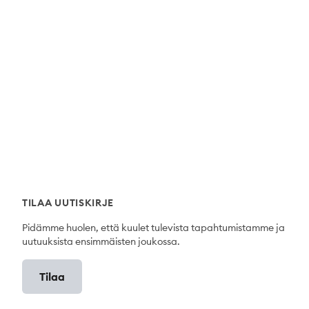
TILAA UUTISKIRJE
Pidämme huolen, että kuulet tulevista tapahtumistamme ja
uutuuksista ensimmäisten joukossa.
 sivustolla käytetyistä evästeistä
Tilaa
 sivustollamme evästeitä kerätäksemme ja