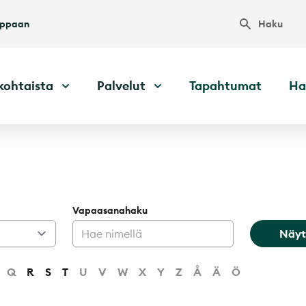
Haku
uppaan
kohtaista
Palvelut
Tapahtumat
Ha
Vapaasanahaku
Näyt
Q
R
S
T
U
V
W
X
Y
Z
Å
Ä
Ö