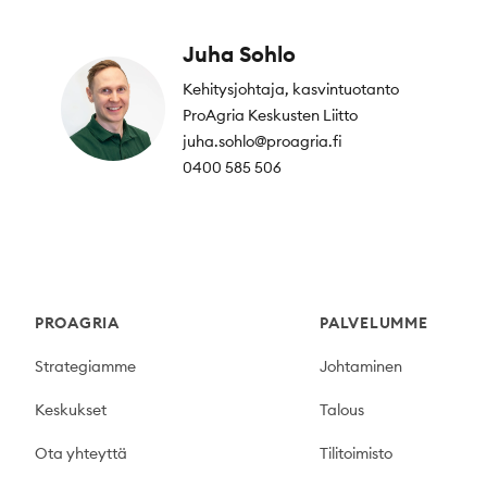
Juha Sohlo
Kehitysjohtaja, kasvintuotanto
ProAgria Keskusten Liitto
juha.sohlo@proagria.fi
0400 585 506
Footer
PROAGRIA
PALVELUMME
Strategiamme
Johtaminen
Keskukset
Talous
Ota yhteyttä
Tilitoimisto