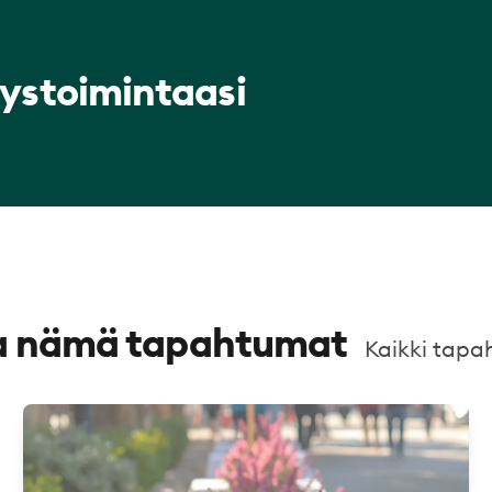
tystoimintaasi
taa nämä tapahtumat
Kaikki tap