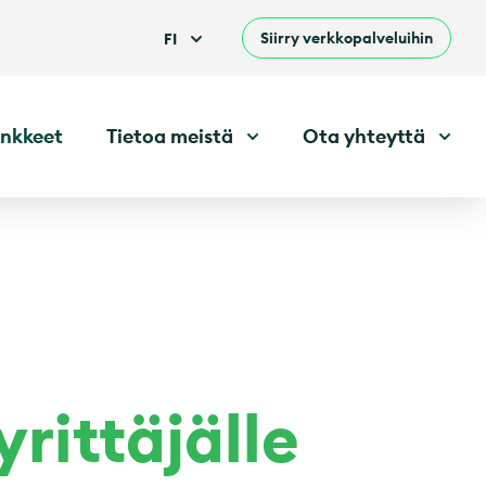
Siirry verkkopalveluihin
FI
nkkeet
Tietoa meistä
Ota yhteyttä
ittäjälle