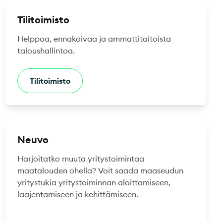
Tilitoimisto
Helppoa, ennakoivaa ja ammattitaitoista
taloushallintoa.
Tilitoimisto
Neuvo
Harjoitatko muuta yritystoimintaa
maatalouden ohella? Voit saada maaseudun
yritystukia yritystoiminnan aloittamiseen,
laajentamiseen ja kehittämiseen.