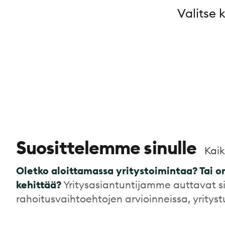
Valitse 
Suosittelemme sinulle
Kaik
Oletko aloittamassa yritystoimintaa? Tai on
kehittää?
Yritysasiantuntijamme auttavat si
rahoitusvaihtoehtojen arvioinneissa, yritys