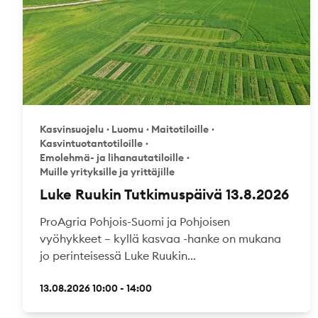
Kasvinsuojelu
·
Luomu
·
Maitotiloille
·
Kasvintuotantotiloille
·
Emolehmä- ja lihanautatiloille
·
Muille yrityksille ja yrittäjille
Luke Ruukin Tutkimuspäivä 13.8.2026
ProAgria Pohjois-Suomi ja Pohjoisen
vyöhykkeet – kyllä kasvaa -hanke on mukana
jo perinteisessä Luke Ruukin...
13.08.2026 10:00 - 14:00