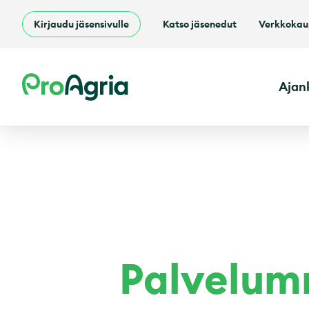
Kirjaudu jäsensivulle
Katso jäsenedut
Verkkoka
ProAgria
Ajan
Palvelum