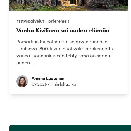
Yrityspalvelut
·
Referenssit
Vanha Kivilinna sai uuden elämän
Pomarkun Kiilholmassa isojärven rannalla
sijaitseva 1800-luvun puolivälissä rakennettu
vanha luonnonkivestä tehty saha on saanut
uuden...
Annina Luotonen
Annina Luotonen
1.9.2025
·
1 min lukuaika