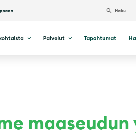
Haku
uppaan
kohtaista
Palvelut
Tapahtumat
Ha
me maaseudun yr