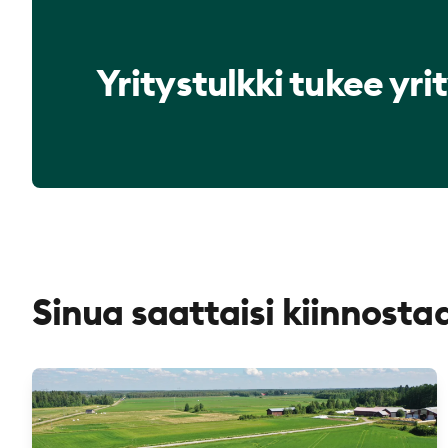
Yritystulkki tukee yri
Sinua saattaisi kiinnos