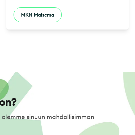
MKN Maisema
on?
in olemme sinuun mahdollisimman