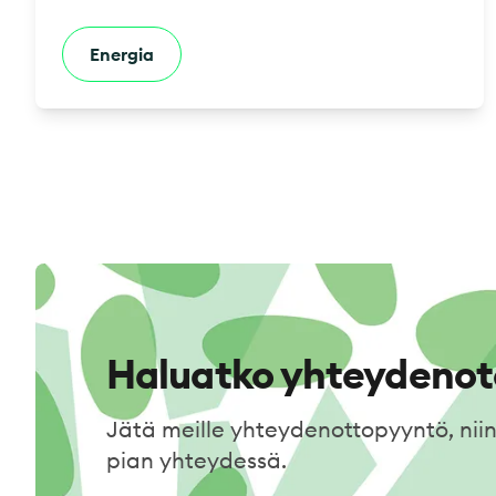
Energia
Haluatko yhteydenot
Jätä meille yhteydenottopyyntö, ni
pian yhteydessä.