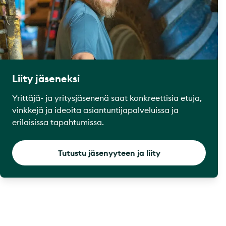
Liity jäseneksi
Yrittäjä- ja yritysjäsenenä saat konkreettisia etuja,
vinkkejä ja ideoita asiantuntijapalveluissa ja
erilaisissa tapahtumissa.
Tutustu jäsenyyteen ja liity