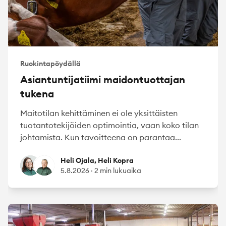
Ruokintapöydällä
Asiantuntijatiimi maidontuottajan
tukena
Maitotilan kehittäminen ei ole yksittäisten
tuotantotekijöiden optimointia, vaan koko tilan
johtamista. Kun tavoitteena on parantaa...
Heli Ojala
Heli Kopra
Heli Ojala, Heli Kopra
5.8.2026
·
2 min lukuaika