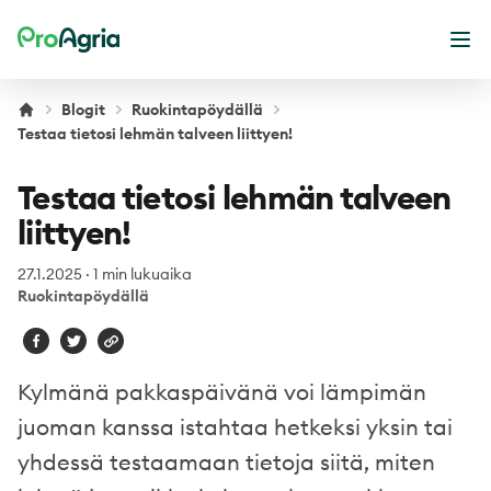
ProAgria
Ava
Blogit
Ruokintapöydällä
Testaa tietosi lehmän talveen liittyen!
Testaa tietosi lehmän talveen
liittyen!
27.1.2025
·
1 min lukuaika
Ruokintapöydällä
Kylmänä pakkaspäivänä voi lämpimän
juoman kanssa istahtaa hetkeksi yksin tai
yhdessä testaamaan tietoja siitä, miten