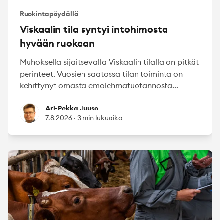
Ruokintapöydällä
Viskaalin tila syntyi intohimosta
hyvään ruokaan
Muhoksella sijaitsevalla Viskaalin tilalla on pitkät
perinteet. Vuosien saatossa tilan toiminta on
kehittynyt omasta emolehmätuotannosta...
Ari-Pekka Juuso
Ari-Pekka Juuso
7.8.2026
·
3 min lukuaika