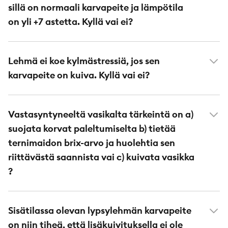
sillä on normaali karvapeite ja lämpötila
on yli +7 astetta. Kyllä vai ei?
Lehmä ei koe kylmästressiä, jos sen
karvapeite on kuiva. Kyllä vai ei?
Vastasyntyneeltä vasikalta tärkeintä on a)
suojata korvat paleltumiselta b) tietää
ternimaidon brix-arvo ja huolehtia sen
riittävästä saannista vai c) kuivata vasikka
?
Sisätilassa olevan lypsylehmän karvapeite
on niin tiheä, että lisäkuivituksella ei ole