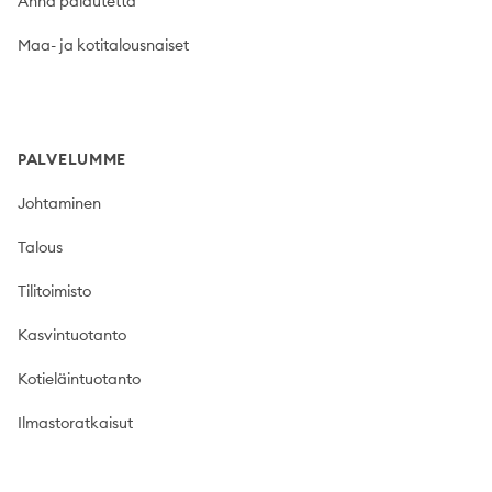
Anna palautetta
Maa- ja kotitalousnaiset
PALVELUMME
Johtaminen
Talous
Tilitoimisto
Kasvintuotanto
Kotieläintuotanto
Ilmastoratkaisut