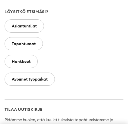
LÖYSITKÖ ETSIMÄSI?
Asiantuntijat
Tapahtumat
Hankkeet
Avoimet työpaikat
TILAA UUTISKIRJE
Pidämme huolen, että kuulet tulevista tapahtumistamme ja
uutuuksista ensimmäisten joukossa.