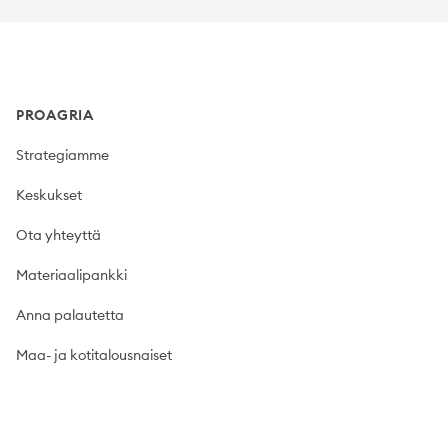
Footer
PROAGRIA
Strategiamme
Keskukset
Ota yhteyttä
Materiaalipankki
Anna palautetta
Maa- ja kotitalousnaiset