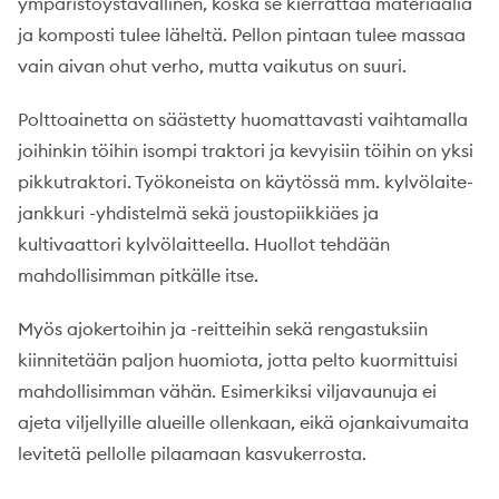
ympäristöystävällinen, koska se kierrättää materiaalia
ja komposti tulee läheltä. Pellon pintaan tulee massaa
vain aivan ohut verho, mutta vaikutus on suuri.
Polttoainetta on säästetty huomattavasti vaihtamalla
joihinkin töihin isompi traktori ja kevyisiin töihin on yksi
pikkutraktori. Työkoneista on käytössä mm. kylvölaite-
jankkuri -yhdistelmä sekä joustopiikkiäes ja
kultivaattori kylvölaitteella. Huollot tehdään
mahdollisimman pitkälle itse.
Myös ajokertoihin ja -reitteihin sekä rengastuksiin
kiinnitetään paljon huomiota, jotta pelto kuormittuisi
mahdollisimman vähän. Esimerkiksi viljavaunuja ei
ajeta viljellyille alueille ollenkaan, eikä ojankaivumaita
levitetä pellolle pilaamaan kasvukerrosta.