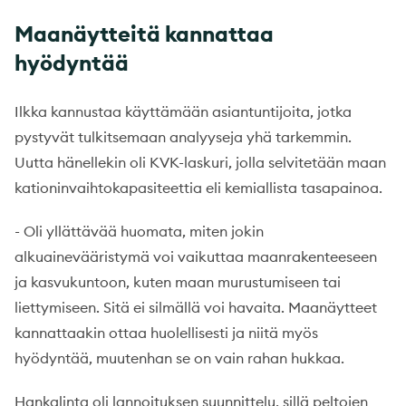
Maanäytteitä kannattaa
hyödyntää
Ilkka kannustaa käyttämään asiantuntijoita, jotka
pystyvät tulkitsemaan analyyseja yhä tarkemmin.
Uutta hänellekin oli KVK-laskuri, jolla selvitetään maan
kationinvaihtokapasiteettia eli kemiallista tasapainoa.
- Oli yllättävää huomata, miten jokin
alkuainevääristymä voi vaikuttaa maanrakenteeseen
ja kasvukuntoon, kuten maan murustumiseen tai
liettymiseen. Sitä ei silmällä voi havaita. Maanäytteet
kannattaakin ottaa huolellisesti ja niitä myös
hyödyntää, muutenhan se on vain rahan hukkaa.
Hankalinta oli lannoituksen suunnittelu, sillä peltojen