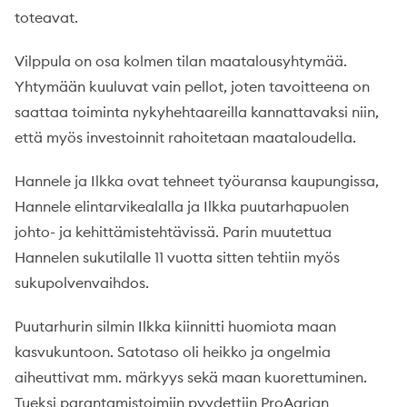
toteavat.
Vilppula on osa kolmen tilan maatalousyhtymää.
Yhtymään kuuluvat vain pellot, joten tavoitteena on
saattaa toiminta nykyhehtaareilla kannattavaksi niin,
että myös investoinnit rahoitetaan maataloudella.
Hannele ja Ilkka ovat tehneet työuransa kaupungissa,
Hannele elintarvikealalla ja Ilkka puutarhapuolen
johto- ja kehittämistehtävissä. Parin muutettua
Hannelen sukutilalle 11 vuotta sitten tehtiin myös
sukupolvenvaihdos.
Puutarhurin silmin Ilkka kiinnitti huomiota maan
kasvukuntoon. Satotaso oli heikko ja ongelmia
aiheuttivat mm. märkyys sekä maan kuorettuminen.
Tueksi parantamistoimiin pyydettiin ProAgrian