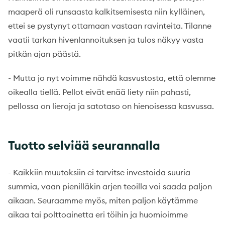
maaperä oli runsaasta kalkitsemisesta niin kylläinen,
ettei se pystynyt ottamaan vastaan ravinteita. Tilanne
vaatii tarkan hivenlannoituksen ja tulos näkyy vasta
pitkän ajan päästä.
- Mutta jo nyt voimme nähdä kasvustosta, että olemme
oikealla tiellä. Pellot eivät enää liety niin pahasti,
pellossa on lieroja ja satotaso on hienoisessa kasvussa.
Tuotto selviää seurannalla
- Kaikkiin muutoksiin ei tarvitse investoida suuria
summia, vaan pienilläkin arjen teoilla voi saada paljon
aikaan. Seuraamme myös, miten paljon käytämme
aikaa tai polttoainetta eri töihin ja huomioimme