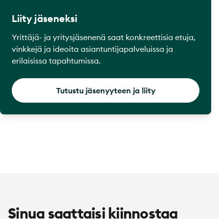
Liity jäseneksi
Yrittäjä- ja yritysjäsenenä saat konkreettisia etuja,
vinkkejä ja ideoita asiantuntijapalveluissa ja
erilaisissa tapahtumissa.
Tutustu jäsenyyteen ja liity
Sinua saattaisi kiinnostaa