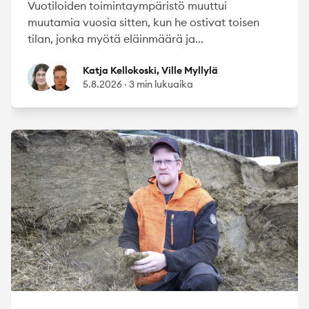
Vuotiloiden toimintaympäristö muuttui
muutamia vuosia sitten, kun he ostivat toisen
tilan, jonka myötä eläinmäärä ja...
Katja Kellokoski
Ville Myllylä
Katja Kellokoski, Ville Myllylä
5.8.2026
·
3 min lukuaika