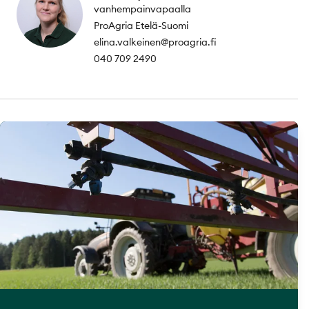
vanhempainvapaalla
ProAgria Etelä-Suomi
elina.valkeinen@proagria.fi
040 709 2490