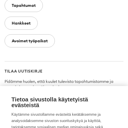
Tapahtumat
Hankkeet
Avoimet työpaikat
TILAA UUTISKIRJE
Pidämme huolen, että kuulet tulevista tapahtumistamme ja
uutuuksista ensimmäisten joukossa.
Tietoa sivustolla käytetyistä
Tilaa
evästeistä
Käytämme sivustollamme evästeitä kerätäksemme ja
analysoidaksemme sivuston suorituskykyä ja käyttöä,
tarjotaksemme sosiaalisen median ominaisuuksia sekä