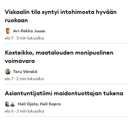
Viskaalin tila syntyi intohimosta hyvään
ruokaan
Ari-Pekka Juuso
Ari-Pekka Juuso
elo 7
·
3 min lukuaika
Kosteikko, maatalouden monipuolinen
voimavara
Taru Vänskä
Taru Vänskä
elo 7
·
2 min lukuaika
Asiantuntijatiimi maidontuottajan tukena
Heli Ojala
Heli Kopra
Heli Ojala, Heli Kopra
elo 5
·
2 min lukuaika