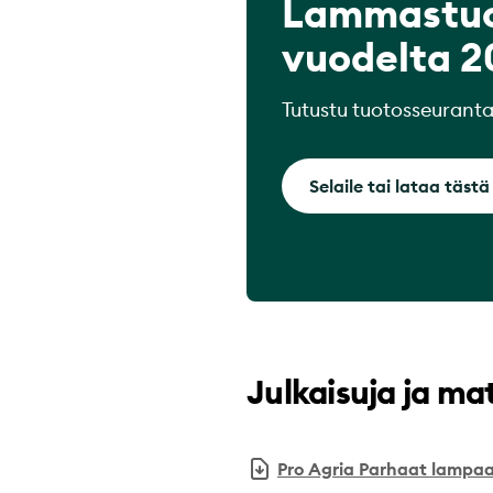
Lammastuo
vuodelta 2
Tutustu tuotosseurantat
Selaile tai lataa täst
Julkaisuja ja ma
Pro Agria Parhaat lampa