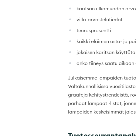
karitsan ulkomuodon arvos
villa-arvostelutiedot
teurasprosentti
kaikki eläimen osto- ja p
jokaisen karitsan käyttöta
onko tiineys saatu aikaan 
Julkaisemme lampaiden tuoto
Valtakunnallisissa vuositilast
graafeja kehitystrendeistä, ro
parhaat lampaat -listat, jonne
lampaiden keskeisimmät jalost
Tuotosseurantapa