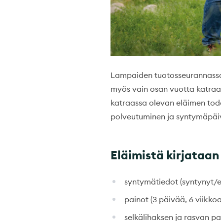
Lampaiden tuotosseurannassa pi
myös vain osan vuotta katraas
katraassa olevan eläimen todel
polveutuminen ja syntymäpäi
Eläimistä kirjataan
syntymätiedot (syntynyt/el
painot (3 päivää, 6 viikko
selkälihaksen ja rasvan p