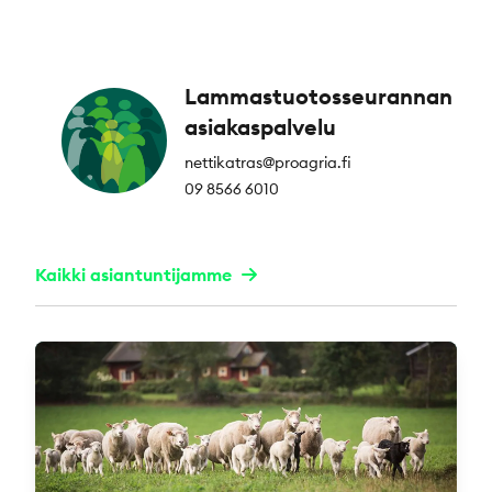
Lammastuotosseurannan
asiakaspalvelu
nettikatras@proagria.fi
09 8566 6010
Kaikki asiantuntijamme