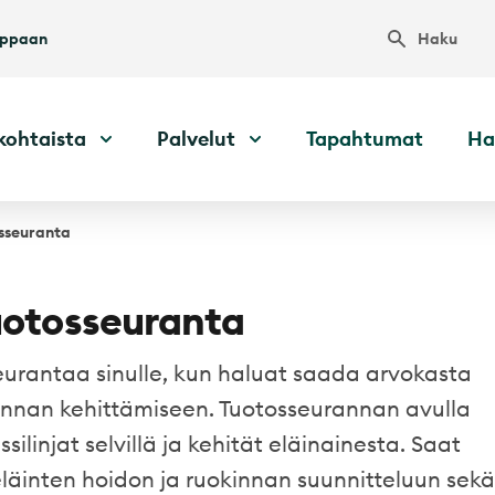
Haku
uppaan
kohtaista
Palvelut
Tapahtumat
Ha
sseuranta
otosseuranta
urantaa sinulle, kun haluat saada arvokasta
iminnan kehittämiseen. Tuotosseurannan avulla
silinjat selvillä ja kehität eläinainesta. Saat
eläinten hoidon ja ruokinnan suunnitteluun sekä