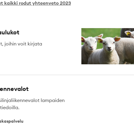
t kaikki rodut yhteenveto 2023
aulukot
, joihin voit kirjata
kennevalot
linjaliikennevalot lampaiden
iedoilla.
alvelu
akaspalvelu