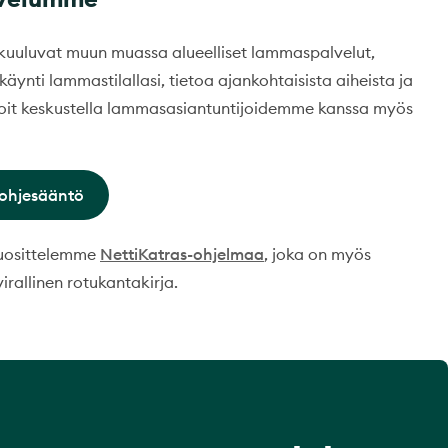
uuluvat muun muassa alueelliset lammaspalvelut,
ynti lammastilallasi, tietoa ajankohtaisista aiheista ja
Voit keskustella lammasasiantuntijoidemme kanssa myös
ohjesääntö
suosittelemme
NettiKatras-ohjelmaa
, joka on myös
rallinen rotukantakirja.