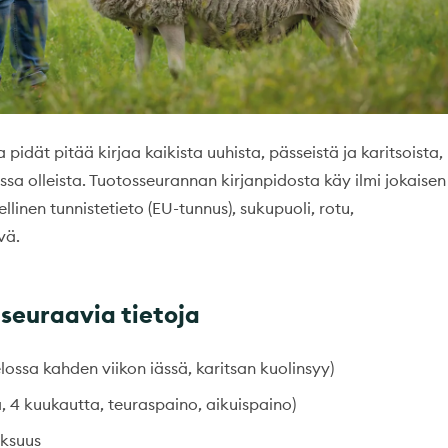
dät pitää kirjaa kaikista uuhista, pässeistä ja karitsoista,
sa olleista. Tuotosseurannan kirjanpidosta käy ilmi jokaisen
linen tunnistetieto (EU-tunnus), sukupuoli, rotu,
vä.
 seuraavia tietoja
ossa kahden viikon iässä, karitsan kuolinsyy)
a, 4 kuukautta, teuraspaino, aikuispaino)
aksuus