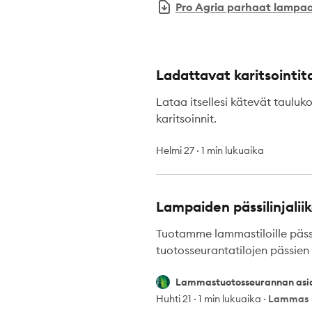
Pro Agria parhaat lampaa
Ladattavat karitsointit
Lataa itsellesi kätevät taulukot
karitsoinnit.
Helmi 27
·
1 min lukuaika
Lampaiden pässilinjalii
Tuotamme lammastiloille pässi
tuotosseurantatilojen pässien t
Lammastuotosseurannan asiakasp
Lammastuotosseurannan asi
Huhti 21
·
1 min lukuaika
·
Lammas