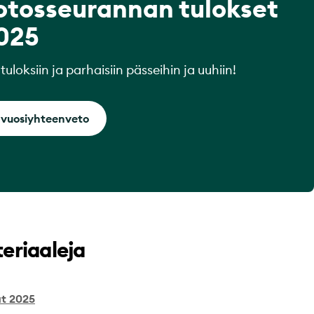
tosseurannan tulokset
025
uloksiin ja parhaisiin pässeihin ja uuhiin!
ä vuosiyhteenveto
teriaaleja
at 2025