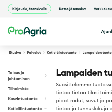
Kirjaudu jäsensivulle
Katso jäsenedut
Verkkoka
ProAgria
Ajan
Etusivu
Palvelut
Kotieläintuotanto
Lampaiden tuoto
Lampaiden tu
Talous ja
johtaminen
Suosittelemme tuotosse
Tilitoimisto
tietoa tietoa tilasi to
Kasvintuotanto
pidät rodut, suvut ja päs
tietoa ja tunnuslukuja 
Kotieläintuotanto