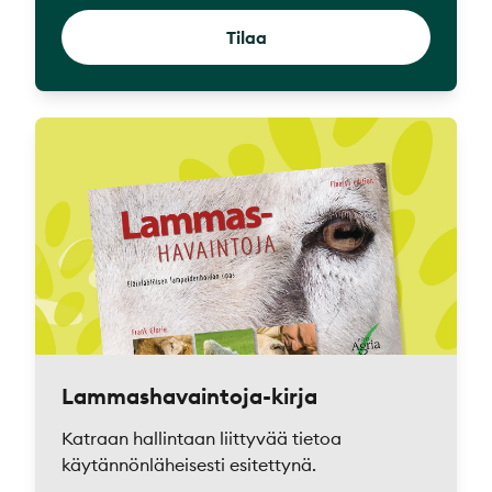
Tilaa
Lammashavaintoja-kirja
Katraan hallintaan liittyvää tietoa
käytännönläheisesti esitettynä.