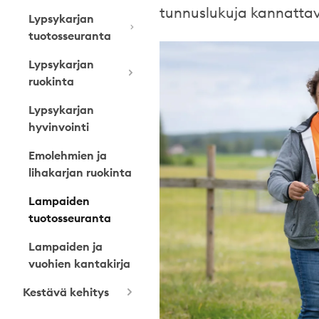
tunnuslukuja kannattav
Lypsykarjan
tuotosseuranta
Lypsykarjan
ruokinta
Lypsykarjan
hyvinvointi
Emolehmien ja
lihakarjan ruokinta
Lampaiden
tuotosseuranta
Lampaiden ja
vuohien kantakirja
Kestävä kehitys