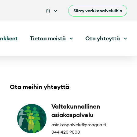
Siirry verkkopalveluihin
FI
nkkeet
Tietoa meistä
Ota yhteyttä
Ota meihin yhteyttä
Valtakunnallinen
asiakaspalvelu
asiakaspalvelu@proagria.fi
044 420 9000