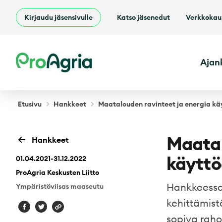
Kirjaudu jäsensivulle
Katso jäsenedut
Verkkoka
ProAgria
Ajan
Etusivu
Hankkeet
Maatalouden ravinteet ja energia kä
Maatal
Hankkeet
käytt
01.04.2021-31.12.2022
ProAgria Keskusten Liitto
Hankkeessa 
Ympäristöviisas maaseutu
kehittämist
sopiva raho