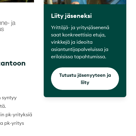
Liity jäseneksi
Yrittäjä- ja yritysjäsenenä
saat konkreettisia etuja,
vinkkejä ja ideoita
asiantuntijapalveluissa ja
erilaisissa tapahtumissa.
otantoon
Tutustu jäsenyyteen ja
liity
n syntyy
tä.
n pk-yrityksiä
a pk-yritys