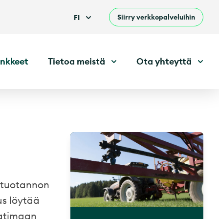
Siirry verkkopalveluihin
FI
nkkeet
Tietoa meistä
Ota yhteyttä
n tuotannon
us löytää
aatimaan