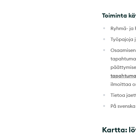
Toiminta k
Ryhmä- ja 
Työpajoja 
Osaamisen k
tapahtumaka
päättymise
tapahtumak
ilmoittaa 
Tietoa jaet
På svensk
Kartta: l