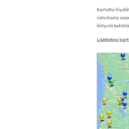
Kartalta löydät
rahoitusta saa
liittyviä kehit
Lisätietoa kar