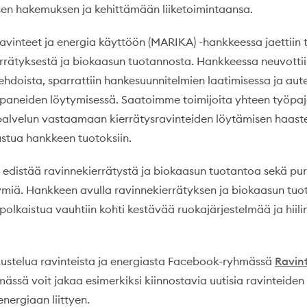
sen hakemuksen ja kehittämään liiketoimintaansa.
vinteet ja energia käyttöön (MARIKA) -hankkeessa jaettiin 
errätyksestä ja biokaasun tuotannosta. Hankkeessa neuvotti
hdoista, sparrattiin hankesuunnitelmien laatimisessa ja aute
aneiden löytymisessä. Saatoimme toimijoita yhteen työpaj
alvelun vastaamaan kierrätysravinteiden löytämisen haaste
tustua hankkeen tuotoksiin.
i edistää ravinnekierrätystä ja biokaasun tuotantoa sekä pur
ymiä. Hankkeen avulla ravinnekierrätyksen ja biokaasun tuo
 polkaistua vauhtiin kohti kestävää ruokajärjestelmää ja hiili
ustelua ravinteista ja energiasta Facebook-ryhmässä
Ravint
mässä voit jakaa esimerkiksi kiinnostavia uutisia ravinteiden
nergiaan liittyen.