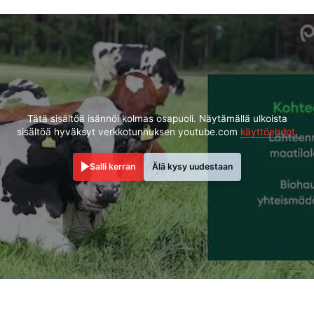
Tätä sisältöä isännöi kolmas osapuoli. Näytämällä ulkoista
sisältöä hyväksyt verkkotunnuksen youtube.com
käyttöehdot
.
Salli kerran
Älä kysy uudestaan