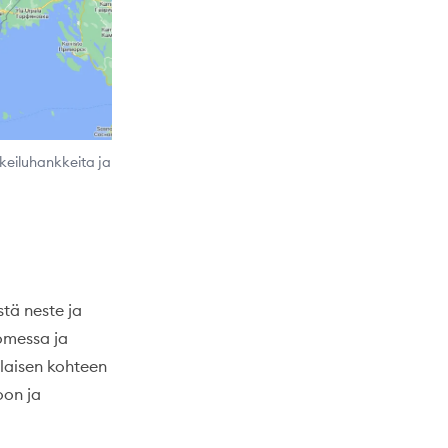
okeiluhankkeita ja
tä neste ja
uomessa ja
laisen kohteen
oon ja