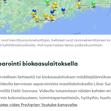
t ovat kierrätysravinnetuottajia, keltaiset ovat ravinnekierrätyksen k
ut kehittämishankkeita. Voit myös hakea tietoa paikkakunnittain.
parointi biokaasulaitoksella
erotellaan lietteestä tai biokaasulaitoksen mädätejäännökses
 Videolla kerrotaan separoinnista maatilalaitoksella Länsi-S
öllä Etelä-Savossa. Videolla tutustutaan näiden kahden eri
nin kokonaisuuteen; toimintaperiaatteisiin, hyötyihin, huolt
atso video ProAgrian Youtube-kanavalta
.