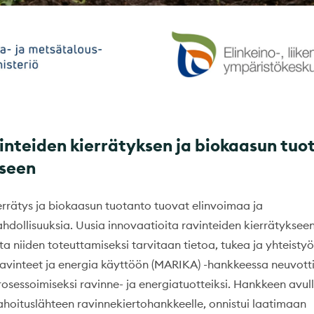
inteiden kierrätyksen ja biokaasun tu
iseen
errätys ja biokaasun tuotanto tuovat elinvoimaa ja
ahdollisuuksia. Uusia innovaatioita ravinteiden kierrätyksee
ta niiden toteuttamiseksi tarvitaan tietoa, tukea ja yhteistyö
vinteet ja energia käyttöön (MARIKA) -hankkeessa neuvottii
osessoimiseksi ravinne- ja energiatuotteiksi. Hankkeen avull
rahoituslähteen ravinnekiertohankkeelle, onnistui laatimaan