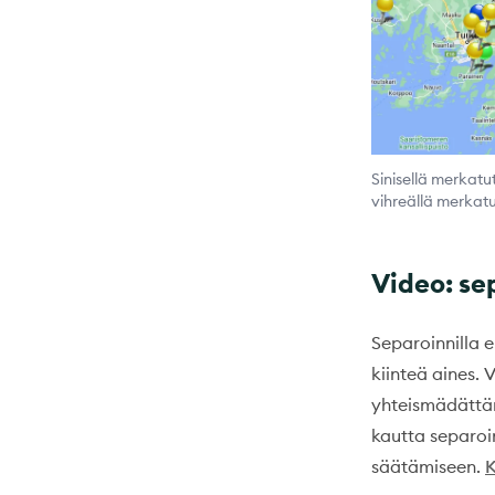
Sinisellä merkatu
vihreällä merkat
Video: se
Separoinnilla 
kiinteä aines.
yhteismädättäm
kautta separoin
säätämiseen.
K