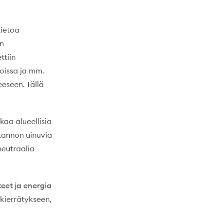
tietoa
in
ttiin
oissa ja mm.
eseen. Tällä
kaa alueellisia
tannon uinuvia
neutraalia
eet ja energia
 kierrätykseen,