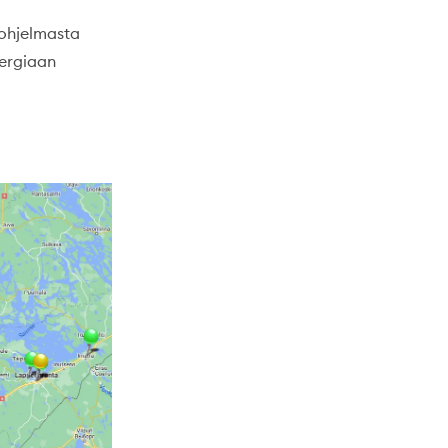
uohjelmasta
nergiaan