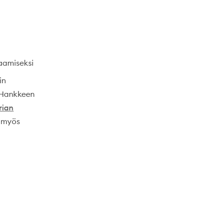
aamiseksi
in
. Hankkeen
rian
i myös