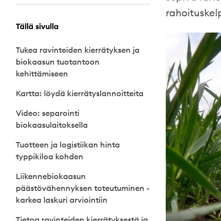
rahoituskel
Tällä sivulla
Tukea ravinteiden kierrätyksen ja
biokaasun tuotantoon
kehittämiseen
Kartta: löydä kierrätyslannoitteita
Video: separointi
biokaasulaitoksella
Tuotteen ja logistiikan hinta
typpikiloa kohden
Liikennebiokaasun
päästövähennyksen toteutuminen -
karkea laskuri arviointiin
Tietoa ravinteiden kierrätyksestä ja