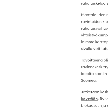
rahoituskelpoi
Maatalouden ra
ravinteiden ki
rahoitusvaihtoe
yhteistyökumpp
loimme karttap
sivulla voit tu
Tavoitteena ol
ravinnekeskitt
ideoita saatiin
Suomea.
Jatketaan kesk
käyttöön
. Ryh
biokaasuun ja e