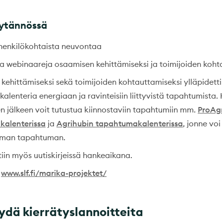
äytännössä
henkilökohtaista neuvontaa
ja webinaareja osaamisen kehittämiseksi ja toimijoiden koht
ehittämiseksi sekä toimijoiden kohtauttamiseksi ylläpidetti
lenteria energiaan ja ravinteisiin liittyvistä tapahtumista
n jälkeen voit tutustua kiinnostaviin tapahtumiin mm.
ProAg
alenterissa
ja
Agrihubin tapahtumakalenterissa
, jonne vo
oman tapahtuman.
tiin myös uutiskirjeissä hankeaikana.
a
www.slf.fi/marika-projektet/
öydä kierrätyslannoitteita