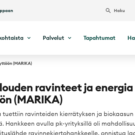
Haku
uppaan
kohtaista
Palvelut
Tapahtumat
Ha
yttöön (MARIKA)
ouden ravinteet ja energia
öön (MARIKA)
tuettiin ravinteiden kierrätyksen ja biokaasu
ä. Hankkeen avulla pk-yrityksillä oli mahdollisu
ituslähde ravinnekiertohankkeelle, onnistua l