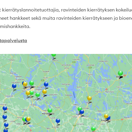
 kierrätyslannoitetuottajia, ravinteiden kierrätyksen kokeil
neet hankkeet sekä muita ravinteiden kierrätykseen ja bioe
tämishankkeita.
ttapalvelusta