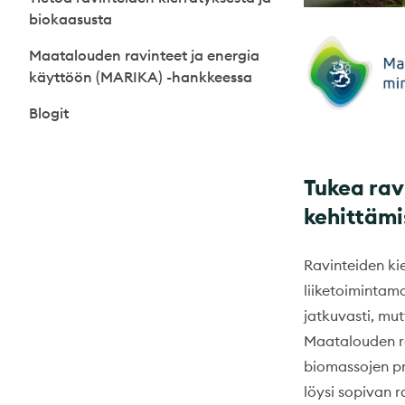
biokaasusta
Maatalouden ravinteet ja energia
käyttöön (MARIKA) -hankkeessa
Blogit
Tukea rav
kehittäm
Ravinteiden ki
liiketoimintam
jatkuvasti, mut
Maatalouden ra
biomassojen pr
löysi sopivan 