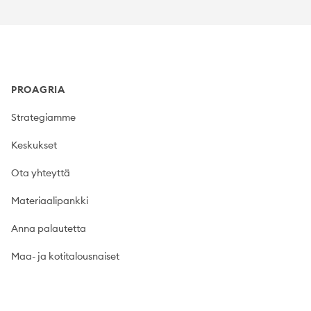
Footer
PROAGRIA
Strategiamme
Keskukset
Ota yhteyttä
Materiaalipankki
Anna palautetta
Maa- ja kotitalousnaiset