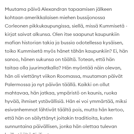
Muutama päivä Alexandran tapaamisen jälkeen
kohtaan amerikkalaisen miehen bussijonossa
Corleonen pikkukaupungissa, siellä, missä Kummisetä -
kirjat saivat alkunsa. Olen itse saapunut kaupunkiin
mafian historian takia ja bussia odotellessa kysäisen,
toiko Kummisetä myös hänet tähän kaupunkiin? Ei, hän
sanoo, hänen sukunsa on täältä. Totean, että hän
taitaa olla juurimatkalla? Hän myöntää näin olevan,
hän oli viettänyt viikon Roomassa, muutaman päivät
Palermossa ja nyt päivän täällä. Kaikki on ollut
mahtavaa, hän jatkaa, ympäristö on kaunis, ruoka
hyvää, ihmiset ystävällisiä. Hän ei voi ymmärtää, miksi
esivanhemmat lähtivät täältä pois, mutta hän kertoo,
että hän on säilyttänyt joitakin traditioita, kuten
sunnuntaina päivällisen, jonka hän olettaa tulevan