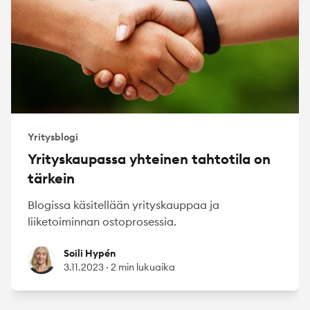
Yritysblogi
Yrityskaupassa yhteinen tahtotila on
tärkein
Blogissa käsitellään yrityskauppaa ja
liiketoiminnan ostoprosessia.
Soili Hypén
Soili Hypén
3.11.2023
·
2 min lukuaika