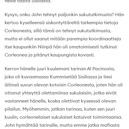
heille täältä Sisiliasta.
Kysyn, onko John tehnyt paljonkin sukututkimusta? Hän
kertoo kyselleensä siskontyttäreltä tarkempia tietoja
Corleonesta, sillä tämä on tehnyt sukututkimusta,
mutta ei ollut saanut mitään parempia koordinaatteja
itse kaupunkiin Niinpä hän oli omatoimisesti tutkinut
Corleonea ja pitänyt kaupungista kovasti.
Kerron hänelle juuri kuulemani tarinan Al Pacinosta,
joka oli kuvaamassa Kummisetää Sisiliassa ja tiesi
äitinsä suvun olevan kotoisin Corleonesta, joten hän oli
ottanut yhteyttä olettamiinsa sukulaisiin, jotka eivät
vastanneet hänelle, koska olettivat kyseessä olevan
pilailun. Myöhemmin, jatkan tarinaa, kuten sen juuri
kuulin, corleonelaiset sukulaiset katuivat toimintaansa.
John hymähtää tarinalle, mutta emme jatka mafiasta