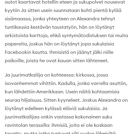
autot kaartavat hotellin eteen ja sukupolvet nousevat
kyytiin Ja sitten usein suunnataan kohti pientä kylää
sisämaassa, jonka yhteyteen on Alexandra tehnyt
tuntikausia kestävän taustatyön, hän on löytänyt
arkistoista karttoja, ehkä syntymätodistuksen tai muita
papereita, joskus hän on löytänyt jopa sukulaisia
Facebookin kautta. Ihmisistä on jäänyt jälki niille
paikoille, joista he ovat kauan sitten lähteneet.
Ja juurimatkailija on kohteessa: kirkossa, jossa
isovanhemmat vihittiin. Kadulla, jonka varrella asuttiin,
kun lähdettiin Amerikkaan. Usein näitä kohtaamisia
seuraa hiljaisuus. Sitten kyyneleet. Joskus Alexandra on
löytänyt edelleen kylässä eläviä sukulaisia. Ja
juurimatkailijaa onkin vastassa kokonainen suku
ravintolan terassilla: ihmisiä, joita ei ole koskaan
tavattu, mutta jotka tuntuvat silti oudon läheisiltä,