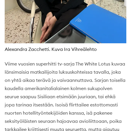
Alexandra Zacchetti. Kuva Ira Vihreälehto
Viime vuosien superhitti tv-sarja The White Lotus kuvaa
länsimaisia matkailijoita luksuskohteissa tavalla, joka
on yhtä aikaa terävä ja vaivaannuttava. Sarjan toisella
kaudella amerikanitalialainen kolmen sukupolven
seurue saapuu Sisiliaan etsimään juuriaan, tai ehkä
jopa tarinaa itsestään. Isoisä flirttailee estottomasti
nuorten hotellityöntekijöiden kanssa, isä pakenee
seksityöläisten seuraan hajoavaa avioliittoaan, poika
tarkkailee kriittisesti muuta seuruetta, mutta ajautuu