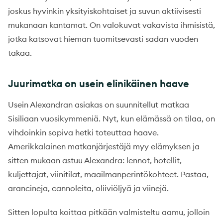
joskus hyvinkin yksityiskohtaiset ja suvun aktiivisesti
mukanaan kantamat. On valokuvat vakavista ihmisistä,
jotka katsovat hieman tuomitsevasti sadan vuoden
takaa.
Juurimatka on usein elinikäinen haave
Usein Alexandran asiakas on suunnitellut matkaa
Sisiliaan vuosikymmeniä. Nyt, kun elämässä on tilaa, on
vihdoinkin sopiva hetki toteuttaa haave.
Amerikkalainen matkanjärjestäjä myy elämyksen ja
sitten mukaan astuu Alexandra: lennot, hotellit,
kuljettajat, viinitilat, maailmanperintökohteet. Pastaa,
arancineja, cannoleita, oliiviöljyä ja viinejä.
Sitten lopulta koittaa pitkään valmisteltu aamu, jolloin