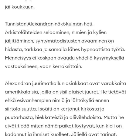
jäi koukkuun.
Tunnistan Alexandran näkökulman heti.
Arkistolähteiden selaaminen, nimien ja kylien
jäljittäminen, syntymätodistusten avaaminen on
hidasta, tarkkaa ja samalla lähes hypnoottista työtä.
Menneisyys ei koskaan avaudu yhdellä kysymyksellä
vastauksineen, vaan kerroksittain.
Alexandran juurimatkailun asiakkaat ovat varakkaita
amerikkalaisia, joilla on sisilialaiset juuret. He tietävät
ehkä esivanhempien nimiä ja lähtökyliä ennen
siirtolaisuutta. Isoäiti on kertonut kirkosta ja
puutarhasta, hiekkateistä ja oliivilehdoista. Mutta he
eivät tiedä miten nämä paikat löytyvät, kun kieli on
kadonnut ja ihmiset kuolleet. Jäljellä ovat tarinat,