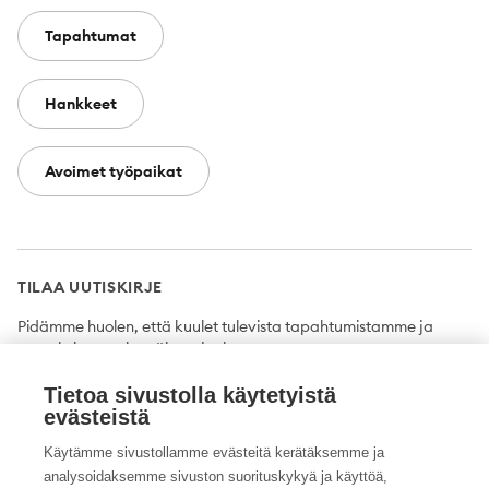
Tapahtumat
Hankkeet
Avoimet työpaikat
TILAA UUTISKIRJE
Pidämme huolen, että kuulet tulevista tapahtumistamme ja
uutuuksista ensimmäisten joukossa.
Tietoa sivustolla käytetyistä
Tilaa
evästeistä
Käytämme sivustollamme evästeitä kerätäksemme ja
analysoidaksemme sivuston suorituskykyä ja käyttöä,