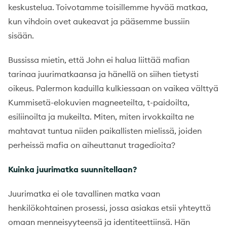
keskustelua. Toivotamme toisillemme hyvää matkaa,
kun vihdoin ovet aukeavat ja pääsemme bussiin
sisään.
Bussissa mietin, että John ei halua liittää mafian
tarinaa juurimatkaansa ja hänellä on siihen tietysti
oikeus. Palermon kaduilla kulkiessaan on vaikea välttyä
Kummisetä-elokuvien magneeteilta, t-paidoilta,
esiliinoilta ja mukeilta. Miten, miten irvokkailta ne
mahtavat tuntua niiden paikallisten mielissä, joiden
perheissä mafia on aiheuttanut tragedioita?
Kuinka juurimatka suunnitellaan?
Juurimatka ei ole tavallinen matka vaan
henkilökohtainen prosessi, jossa asiakas etsii yhteyttä
omaan menneisyyteensä ja identiteettiinsä. Hän