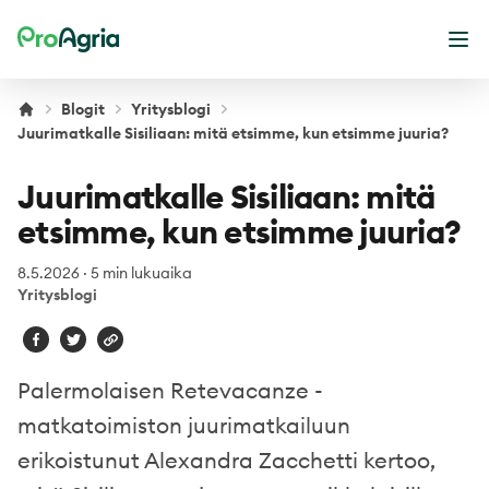
ProAgria
Ava
Blogit
Yritysblogi
Juurimatkalle Sisiliaan: mitä etsimme, kun etsimme juuria?
Juurimatkalle Sisiliaan: mitä
etsimme, kun etsimme juuria?
8.5.2026
·
5 min lukuaika
Yritysblogi
Palermolaisen Retevacanze -
matkatoimiston juurimatkailuun
erikoistunut Alexandra Zacchetti kertoo,