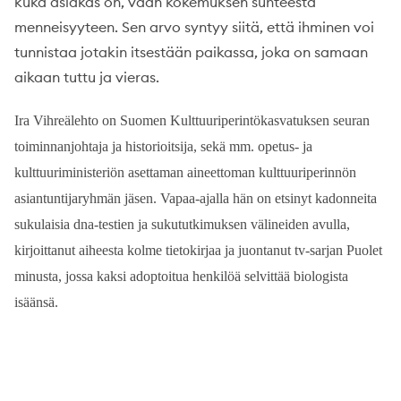
kuka asiakas on, vaan kokemuksen suhteesta
menneisyyteen. Sen arvo syntyy siitä, että ihminen voi
tunnistaa jotakin itsestään paikassa, joka on samaan
aikaan tuttu ja vieras.
Ira Vihreälehto on Suomen Kulttuuriperintökasvatuksen seuran
toiminnanjohtaja ja historioitsija, sekä mm. opetus- ja
kulttuuriministeriön asettaman aineettoman kulttuuriperinnön
asiantuntijaryhmän jäsen. Vapaa-ajalla hän on etsinyt kadonneita
sukulaisia dna-testien ja sukututkimuksen välineiden avulla,
kirjoittanut aiheesta kolme tietokirjaa ja juontanut tv-sarjan Puolet
minusta, jossa kaksi adoptoitua henkilöä selvittää biologista
isäänsä.