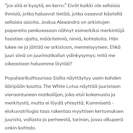
”jos sitä ei kysytä, en kerro.” Eivät kaikki ole sellaisia
ihmisiä, jotka haluavat tietää, jotka osaavat käsitellä
sellaisia asioita. Joskus Alexandra on arkistojen
papereita penkoessaan nähnyt esimerkiksi merkintöjä
fasistien ajalta, määritelmiä, nimiä, kohtaloita. Hän
lukee ne ja jättää ne arkistoon, menneisyyteen. Ehkä
juuri siinä on juurimatkailun ydinkysymys: mitä me
oikeastaan haluamme löytää?
Populaarikulttuurissa Sisilia näyttäytyy usein kahden
ääripään kautta. The White Lotus näyttää juuristaan
vieraantuneen matkailijan, joka etsii kokemusta ja
merkitystä, mutta ei löydä yhteyttä. Kummisetä -
elokuvatrilogia taas rakentaa myyttisen kertomuksen
juurista, vallasta ja perheestä, tarinan, jossa alkuperä
onkin kohtalo.