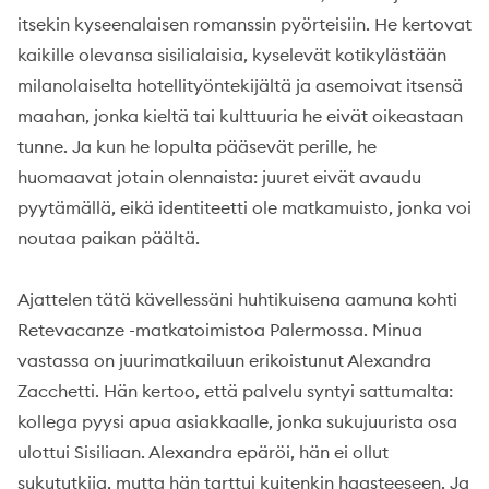
itsekin kyseenalaisen romanssin pyörteisiin. He kertovat
kaikille olevansa sisilialaisia, kyselevät kotikylästään
milanolaiselta hotellityöntekijältä ja asemoivat itsensä
maahan, jonka kieltä tai kulttuuria he eivät oikeastaan
tunne. Ja kun he lopulta pääsevät perille, he
huomaavat jotain olennaista: juuret eivät avaudu
pyytämällä, eikä identiteetti ole matkamuisto, jonka voi
noutaa paikan päältä.
Ajattelen tätä kävellessäni huhtikuisena aamuna kohti
Retevacanze -matkatoimistoa Palermossa. Minua
vastassa on juurimatkailuun erikoistunut Alexandra
Zacchetti. Hän kertoo, että palvelu syntyi sattumalta:
kollega pyysi apua asiakkaalle, jonka sukujuurista osa
ulottui Sisiliaan. Alexandra epäröi, hän ei ollut
sukututkija, mutta hän tarttui kuitenkin haasteeseen. Ja