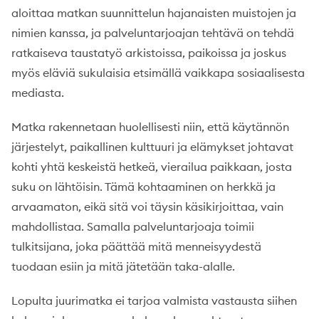
aloittaa matkan suunnittelun hajanaisten muistojen ja
nimien kanssa, ja palveluntarjoajan tehtävä on tehdä
ratkaiseva taustatyö arkistoissa, paikoissa ja joskus
myös eläviä sukulaisia etsimällä vaikkapa sosiaalisesta
mediasta.
Matka rakennetaan huolellisesti niin, että käytännön
järjestelyt, paikallinen kulttuuri ja elämykset johtavat
kohti yhtä keskeistä hetkeä, vierailua paikkaan, josta
suku on lähtöisin. Tämä kohtaaminen on herkkä ja
arvaamaton, eikä sitä voi täysin käsikirjoittaa, vain
mahdollistaa. Samalla palveluntarjoaja toimii
tulkitsijana, joka päättää mitä menneisyydestä
tuodaan esiin ja mitä jätetään taka-alalle.
Lopulta juurimatka ei tarjoa valmista vastausta siihen