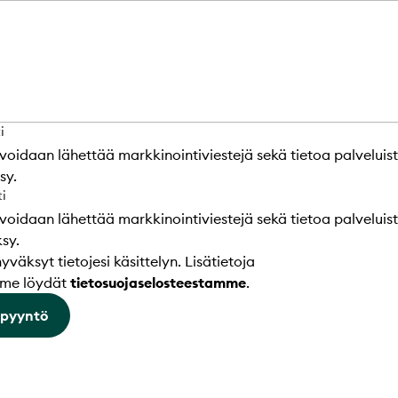
i
voidaan lähettää markkinointiviestejä sekä tietoa palveluis
sy.
ti
voidaan lähettää markkinointiviestejä sekä tietoa palveluis
sy.
äksyt tietojesi käsittelyn. Lisätietoja
mme löydät
tietosuojaselosteestamme
.
opyyntö