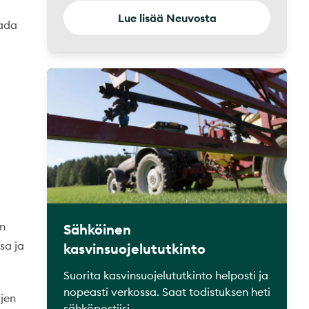
Lue lisää Neuvosta
aada
en
Sähköinen
sa ja
kasvinsuojelututkinto
Suorita kasvinsuojelututkinto helposti ja
nopeasti verkossa. Saat todistuksen heti
yjen
sähköpostiisi.