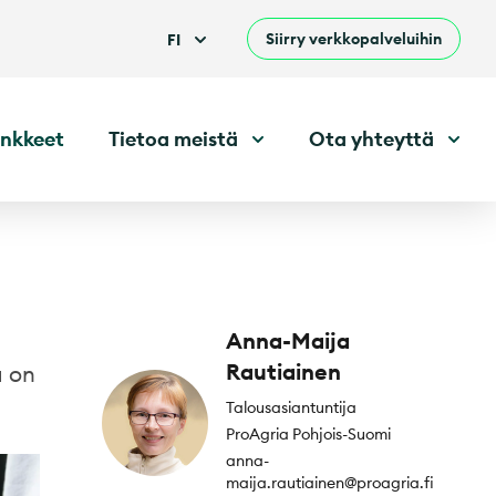
Siirry verkkopalveluihin
FI
nkkeet
Tietoa meistä
Ota yhteyttä
Anna-Maija
Rautiainen
ä on
Talousasiantuntija
ProAgria Pohjois-Suomi
anna-
maija.rautiainen@proagria.fi