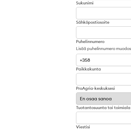
Sukunimi
Sähköpostiosoite
Puhelinnumero
Lisää puhelinnumero muodo
Paikkakunta
ProAgria-keskuksesi
Tuotantosuunta tai toimiala
Viestisi