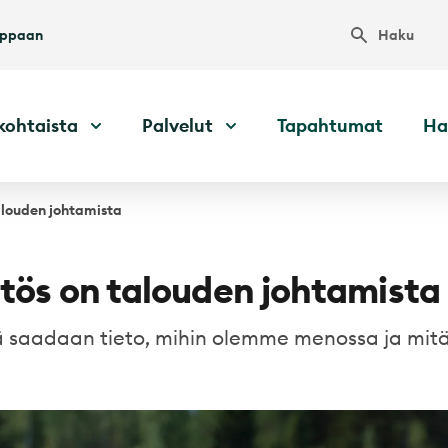
Haku
uppaan
kohtaista
Palvelut
Tapahtumat
Ha
talouden johtamista
ätös on talouden johtamista
tä saadaan tieto, mihin olemme menossa ja mit