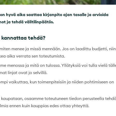
 hyvä aika saattaa kirjanpito ajan tasalle ja arvioida
ot ja tehdä välitilinpäätös.
ös kannattaa tehdä?
a miten menee ja missä mennään. Jos on laadittu budjetti, niin
kea aika verrata sen toteutumista.
e menossa ja mitä on tulossa. Yllätyksiä voi tulla vielä täll
t linjat ovat jo selvillä.
pi vaikuttaa, kun toimenpiteisiin ja niiden pohtimiseen on
a kaupataan, osaamme toteutuneen tiedon perusteella tehd
elmia ennen kuin kauppias edes ottaa yhteyttä.