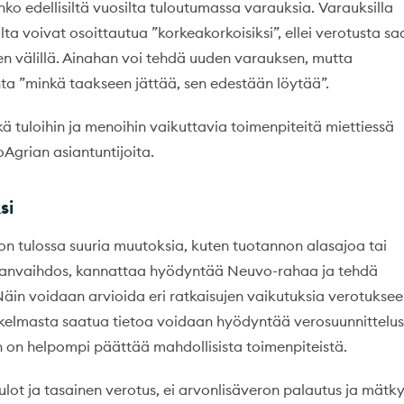
o edellisiltä vuosilta tuloutumassa varauksia. Varauksilla
alta voivat osoittautua ”korkeakorkoisiksi”, ellei verotusta s
en välillä. Ainahan voi tehdä uuden varauksen, mutta
a ”minkä taakseen jättää, sen edestään löytää”.
ä tuloihin ja menoihin vaikuttavia toimenpiteitä miettiessä
grian asiantuntijoita.
si
 on tulossa suuria muutoksia, kuten tuotannon alasajoa tai
ajanvaihdos, kannattaa hyödyntää Neuvo-rahaa ja tehdä
in voidaan arvioida eri ratkaisujen vaikutuksia verotukse
kelmasta saatua tietoa voidaan hyödyntää verosuunnittelus
en on helpompi päättää mahdollisista toimenpiteistä.
ulot ja tasainen verotus, ei arvonlisäveron palautus ja mätk