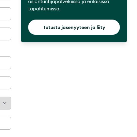
asiantuntijapalveluissa ja erilaisissa
tapahtumissa.
Tutustu jäsenyyteen ja liity