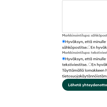
Markkinointilupa: sähköpost
Hyväksyn, että minulle 
sähköpostitse.
En hyväk
Markkinointilupa: tekstivies
Hyväksyn, että minulle 
tekstiviestitse.
En hyväk
Täyttämällä lomakkeen hyv
tietosuojakäytännöistä
Lähetä yhteydenott