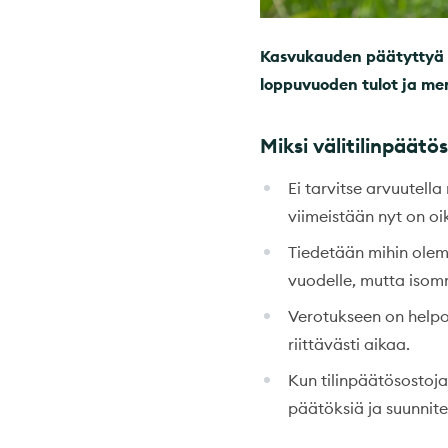
Kasvukauden päätyttyä on
loppuvuoden tulot ja men
Miksi välitilinpäät
Ei tarvitse arvuutell
viimeistään nyt on oi
Tiedetään mihin olemm
vuodelle, mutta isomma
Verotukseen on helpom
riittävästi aikaa.
Kun tilinpäätösostoj
päätöksiä ja suunnit