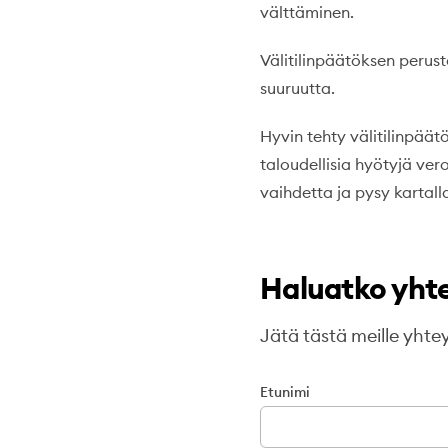
välttäminen.
Välitilinpäätöksen peru
suuruutta.
Hyvin tehty välitilinpäät
taloudellisia hyötyjä ve
vaihdetta ja pysy kartall
Haluatko yht
Jätä tästä meille yht
Etunimi