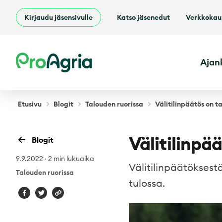
Kirjaudu jäsensivulle
Katso jäsenedut
Verkkoka
ProAgria
Ajan
Etusivu
Blogit
Talouden ruorissa
Välitilinpäätös on 
Välitilinpä
Blogit
9.9.2022
·
2 min lukuaika
Välitilinpäätökses
Talouden ruorissa
tulossa.