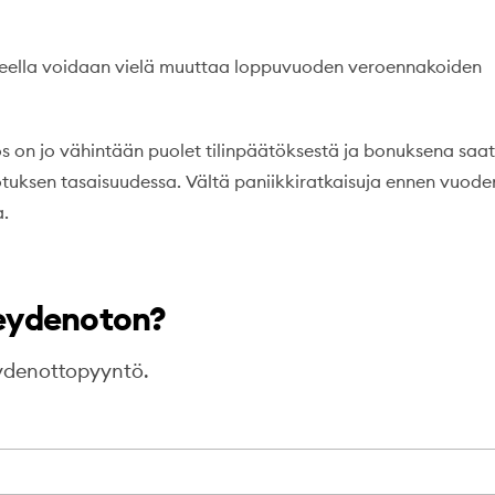
steella voidaan vielä muuttaa loppuvuoden veroennakoiden
ös on jo vähintään puolet tilinpäätöksestä ja bonuksena saat
rotuksen tasaisuudessa. Vältä paniikkiratkaisuja ennen vuode
a.
eydenoton?
eydenottopyyntö.