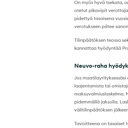
On myös hyvä tsekata, onk
otetut pikavipit verottaj
pidettyä tasaisena vuosi
verotukseen pätee sanont
Tilinpäätöksen teossa sek
kannattaa hyödyntää ProA
Neuvo-raha hyödyk
Jos maatilayrityksessäsi
laajentamista tai omist
maksuvalmiuslaskelma. Nä
pidemmällä jaksolla. Las
välitilinpäätöksen jälke
Tavoitteena on tasaiset t