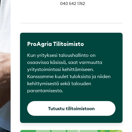
040 542 1762
ProAgria Tilitoimisto
Kun yrityksesi taloushallinto on
osaavissa käsissä, saat varmuutta
yritystoimintasi kehittämiseen.
Kanssamme kuulet tuloksista ja niiden
kehittymisestä sekä talouden
parantamisesta.
Tutustu tilitoimistoon