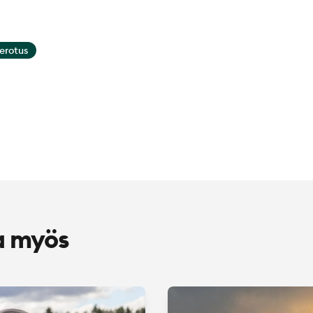
erotus
a myös