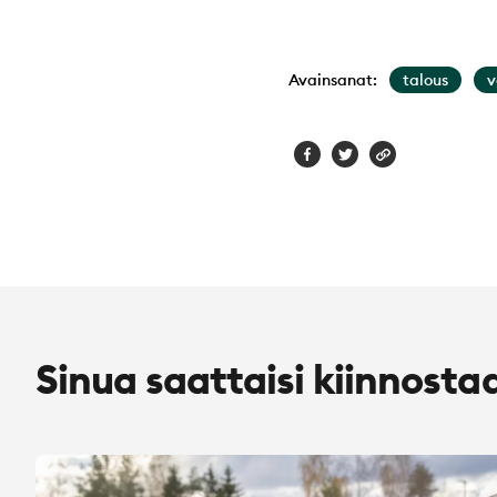
Avainsanat:
talous
v
Sinua saattaisi kiinnosta