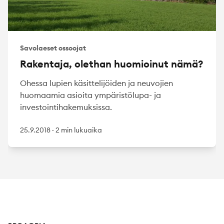
Savolaeset ossoojat
Rakentaja, olethan huomioinut nämä?
Ohessa lupien käsittelijöiden ja neuvojien
huomaamia asioita ympäristölupa- ja
investointihakemuksissa.
25.9.2018
·
2 min lukuaika
Footer