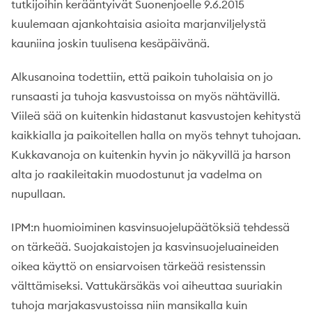
tutkijoihin kerääntyivät Suonenjoelle 9.6.2015
kuulemaan ajankohtaisia asioita marjanviljelystä
kauniina joskin tuulisena kesäpäivänä.
Alkusanoina todettiin, että paikoin tuholaisia on jo
runsaasti ja tuhoja kasvustoissa on myös nähtävillä.
Viileä sää on kuitenkin hidastanut kasvustojen kehitystä
kaikkialla ja paikoitellen halla on myös tehnyt tuhojaan.
Kukkavanoja on kuitenkin hyvin jo näkyvillä ja harson
alta jo raakileitakin muodostunut ja vadelma on
nupullaan.
IPM:n huomioiminen kasvinsuojelupäätöksiä tehdessä
on tärkeää. Suojakaistojen ja kasvinsuojeluaineiden
oikea käyttö on ensiarvoisen tärkeää resistenssin
välttämiseksi. Vattukärsäkäs voi aiheuttaa suuriakin
tuhoja marjakasvustoissa niin mansikalla kuin