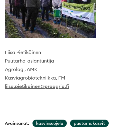
Liisa Pietikäinen
Puutarha-asiantuntija
Agrologi, AMK
Kasviagrobiotekniikka, FM
liisa.pietikainen@proagria.fi
Avainsanat:
kasvinsuojelu
puutarhakasvit