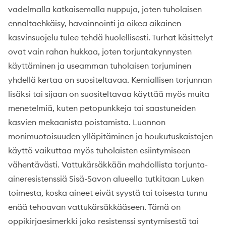
vadelmalla katkaisemalla nuppuja, joten tuholaisen
ennaltaehkäisy, havainnointi ja oikea aikainen
kasvinsuojelu tulee tehdä huolellisesti. Turhat käsittelyt
ovat vain rahan hukkaa, joten torjuntakynnysten
käyttäminen ja useamman tuholaisen torjuminen
yhdellä kertaa on suositeltavaa. Kemiallisen torjunnan
lisäksi tai sijaan on suositeltavaa käyttää myös muita
menetelmiä, kuten petopunkkeja tai saastuneiden
kasvien mekaanista poistamista. Luonnon
monimuotoisuuden ylläpitäminen ja houkutuskaistojen
käyttö vaikuttaa myös tuholaisten esiintymiseen
vähentävästi. Vattukärsäkkään mahdollista torjunta-
aineresistenssiä Sisä-Savon alueella tutkitaan Luken
toimesta, koska aineet eivät syystä tai toisesta tunnu
enää tehoavan vattukärsäkkääseen. Tämä on
oppikirjaesimerkki joko resistenssi syntymisestä tai