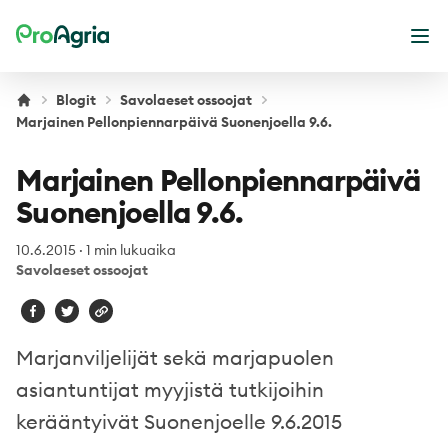
ProAgria
Ava
Blogit
Savolaeset ossoojat
Marjainen Pellonpiennarpäivä Suonenjoella 9.6.
Marjainen Pellonpiennarpäivä
Suonenjoella 9.6.
10.6.2015
·
1 min lukuaika
Savolaeset ossoojat
Marjanviljelijät sekä marjapuolen
asiantuntijat myyjistä tutkijoihin
kerääntyivät Suonenjoelle 9.6.2015