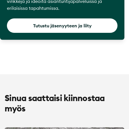
vinkkejä ja ideoita asiantuntijapalveluissa ja
erilaisissa tapahtumissa.
Tutustu jäsenyyteen ja liity
Sinua saattaisi kiinnostaa
myös