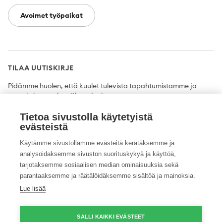
Avoimet työpaikat
TILAA UUTISKIRJE
Pidämme huolen, että kuulet tulevista tapahtumistamme ja
uutuuksista ensimmäisten joukossa.
Tietoa sivustolla käytetyistä
Tilaa
evästeistä
Käytämme sivustollamme evästeitä kerätäksemme ja
analysoidaksemme sivuston suorituskykyä ja käyttöä,
tarjotaksemme sosiaalisen median ominaisuuksia sekä
Twitter
Facebook
YouTube
Instagram
LinkedIn
parantaaksemme ja räätälöidäksemme sisältöä ja mainoksia.
Lue lisää
Tietosuojaseloste
Saavutettavuusseloste
Ilmoituskanava
SALLI KAIKKI EVÄSTEET