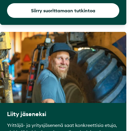
Siirry suorittamaan tutkintoa
Liity jäseneksi
Yrittäjä- ja yritysjäsenenä saat konkreettisia etuja,