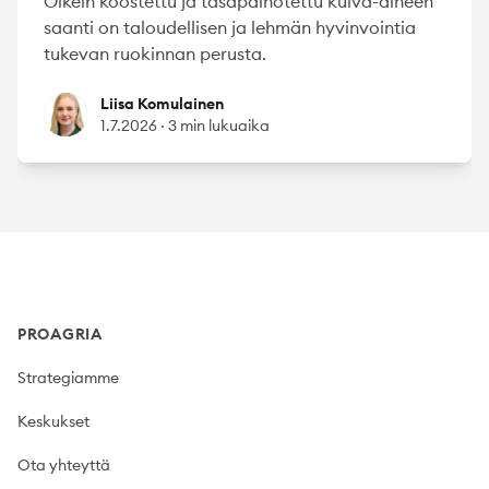
Oikein koostettu ja tasapainotettu kuiva-aineen
saanti on taloudellisen ja lehmän hyvinvointia
tukevan ruokinnan perusta.
Liisa Komulainen
Liisa Komulainen
1.7.2026
·
3 min lukuaika
Footer
PROAGRIA
Strategiamme
Keskukset
Ota yhteyttä