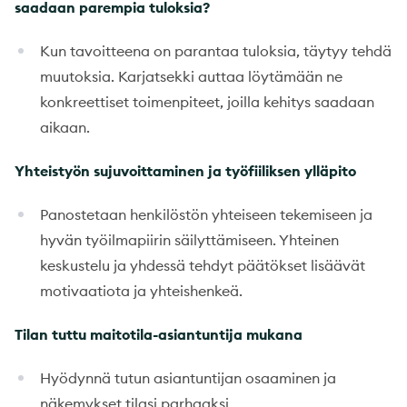
saadaan parempia tuloksia?
Kun tavoitteena on parantaa tuloksia, täytyy tehdä
muutoksia. Karjatsekki auttaa löytämään ne
konkreettiset toimenpiteet, joilla kehitys saadaan
aikaan.
Yhteistyön sujuvoittaminen ja työfiiliksen ylläpito
Panostetaan henkilöstön yhteiseen tekemiseen ja
hyvän työilmapiirin säilyttämiseen. Yhteinen
keskustelu ja yhdessä tehdyt päätökset lisäävät
motivaatiota ja yhteishenkeä.
Tilan tuttu maitotila-asiantuntija mukana
Hyödynnä tutun asiantuntijan osaaminen ja
näkemykset tilasi parhaaksi.