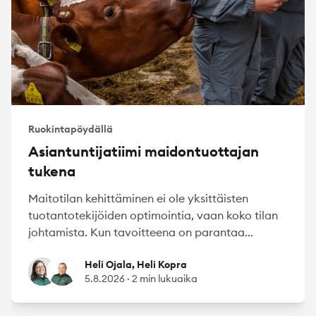
Ruokintapöydällä
Asiantuntijatiimi maidontuottajan
tukena
Maitotilan kehittäminen ei ole yksittäisten
tuotantotekijöiden optimointia, vaan koko tilan
johtamista. Kun tavoitteena on parantaa...
Heli Ojala
Heli Kopra
Heli Ojala, Heli Kopra
5.8.2026
·
2 min lukuaika