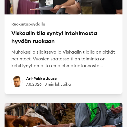
Ruokintapöydällä
Viskaalin tila syntyi intohimosta
hyvään ruokaan
Muhoksella sijaitsevalla Viskaalin tilalla on pitkät
perinteet. Vuosien saatossa tilan toiminta on
kehittynyt omasta emolehmätuotannosta...
Ari-Pekka Juuso
Ari-Pekka Juuso
7.8.2026
·
3 min lukuaika