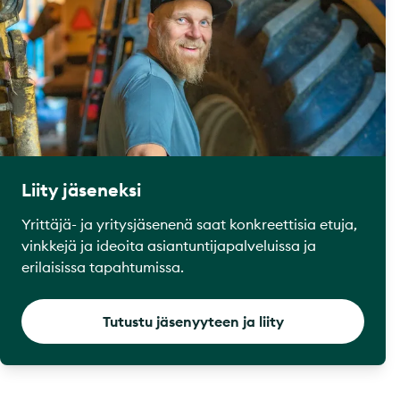
Liity jäseneksi
Yrittäjä- ja yritysjäsenenä saat konkreettisia etuja,
vinkkejä ja ideoita asiantuntijapalveluissa ja
erilaisissa tapahtumissa.
Tutustu jäsenyyteen ja liity