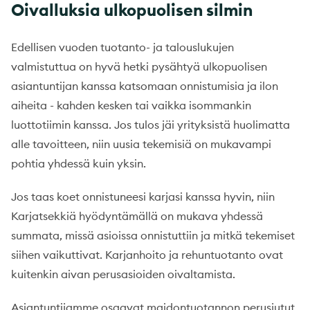
Oivalluksia ulkopuolisen silmin
Edellisen vuoden tuotanto- ja talouslukujen
valmistuttua on hyvä hetki pysähtyä ulkopuolisen
asiantuntijan kanssa katsomaan onnistumisia ja ilon
aiheita - kahden kesken tai vaikka isommankin
luottotiimin kanssa. Jos tulos jäi yrityksistä huolimatta
alle tavoitteen, niin uusia tekemisiä on mukavampi
pohtia yhdessä kuin yksin.
Jos taas koet onnistuneesi karjasi kanssa hyvin, niin
Karjatsekkiä hyödyntämällä on mukava yhdessä
summata, missä asioissa onnistuttiin ja mitkä tekemiset
siihen vaikuttivat. Karjanhoito ja rehuntuotanto ovat
kuitenkin aivan perusasioiden oivaltamista.
Asiantuntijamme osaavat maidontuotannon perusjutut.