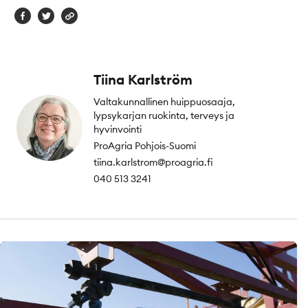
Tiina Karlström
Valtakunnallinen huippuosaaja,
lypsykarjan ruokinta, terveys ja
hyvinvointi
ProAgria Pohjois-Suomi
tiina.karlstrom@proagria.fi
040 513 3241