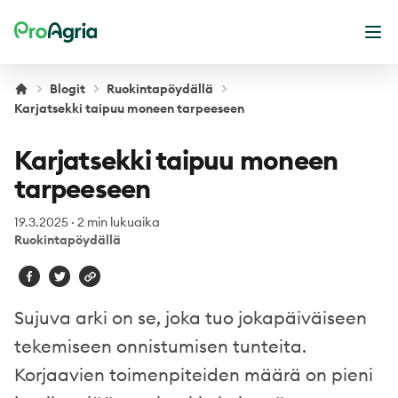
ProAgria
Ava
Blogit
Ruokintapöydällä
Karjatsekki taipuu moneen tarpeeseen
Karjatsekki taipuu moneen
tarpeeseen
19.3.2025
·
2 min lukuaika
Ruokintapöydällä
Sujuva arki on se, joka tuo jokapäiväiseen
tekemiseen onnistumisen tunteita.
Korjaavien toimenpiteiden määrä on pieni