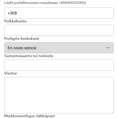
Lisää puhelinnumero muodossa +358400123456
Paikkakunta
ProAgria-keskuksesi
Tuotantosuunta tai toimiala
Viestisi
Markkinointilupa: sähköposti