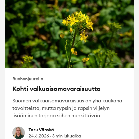
Ruohonjuurella
Kohti valkuaisomavaraisuutta
Suomen valkuaisomavaraisuus on yhä kaukana
tavoitteista, mutta rypsin ja rapsin viljelyn
lisääminen tarjoaa siihen merkittävän...
Taru Vänskä
Taru Vänskä
24.6.2026
·
3 min lukuaika