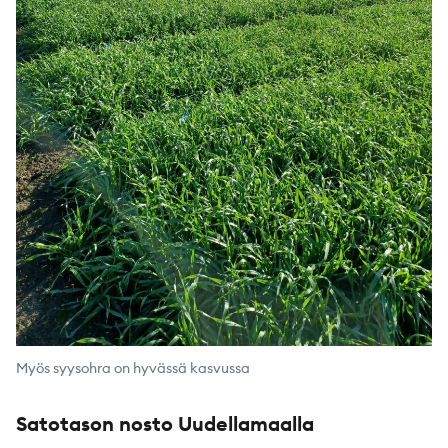
Myös syysohra on hyvässä kasvussa
Satotason nosto Uudellamaalla