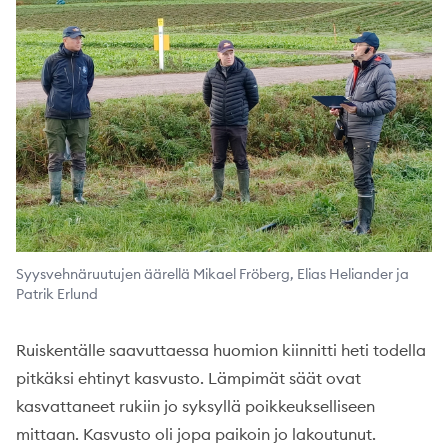
Syysvehnäruutujen äärellä Mikael Fröberg, Elias Heliander ja
Patrik Erlund
Ruiskentälle saavuttaessa huomion kiinnitti heti todella
pitkäksi ehtinyt kasvusto. Lämpimät säät ovat
kasvattaneet rukiin jo syksyllä poikkeukselliseen
mittaan. Kasvusto oli jopa paikoin jo lakoutunut.