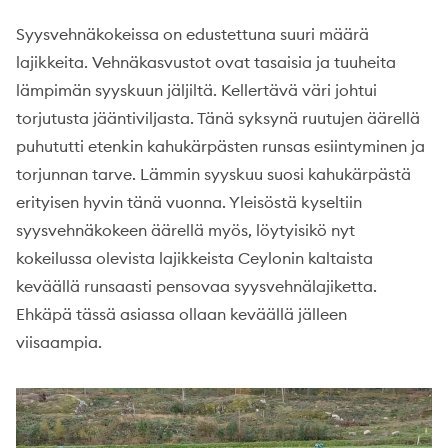
Syysvehnäkokeissa on edustettuna suuri määrä
lajikkeita. Vehnäkasvustot ovat tasaisia ja tuuheita
lämpimän syyskuun jäljiltä. Kellertävä väri johtui
torjutusta jääntiviljasta. Tänä syksynä ruutujen äärellä
puhututti etenkin kahukärpästen runsas esiintyminen ja
torjunnan tarve. Lämmin syyskuu suosi kahukärpästä
erityisen hyvin tänä vuonna. Yleisöstä kyseltiin
syysvehnäkokeen äärellä myös, löytyisikö nyt
kokeilussa olevista lajikkeista Ceylonin kaltaista
keväällä runsaasti pensovaa syysvehnälajiketta.
Ehkäpä tässä asiassa ollaan keväällä jälleen
viisaampia.