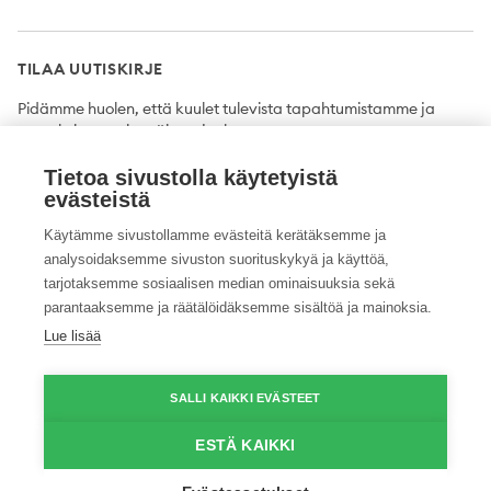
TILAA UUTISKIRJE
Pidämme huolen, että kuulet tulevista tapahtumistamme ja
uutuuksista ensimmäisten joukossa.
Tietoa sivustolla käytetyistä
Tilaa
evästeistä
Käytämme sivustollamme evästeitä kerätäksemme ja
analysoidaksemme sivuston suorituskykyä ja käyttöä,
tarjotaksemme sosiaalisen median ominaisuuksia sekä
Twitter
Facebook
YouTube
Instagram
LinkedIn
parantaaksemme ja räätälöidäksemme sisältöä ja mainoksia.
Lue lisää
Tietosuojaseloste
Saavutettavuusseloste
Ilmoituskanava
SALLI KAIKKI EVÄSTEET
© 2026 ProAgria. Kaikki oikeudet pidätetään.
ESTÄ KAIKKI