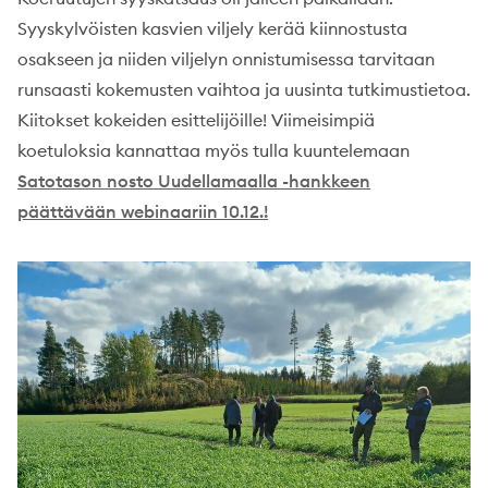
Syyskylvöisten kasvien viljely kerää kiinnostusta
osakseen ja niiden viljelyn onnistumisessa tarvitaan
runsaasti kokemusten vaihtoa ja uusinta tutkimustietoa.
Kiitokset kokeiden esittelijöille! Viimeisimpiä
koetuloksia kannattaa myös tulla kuuntelemaan
Satotason nosto Uudellamaalla -hankkeen
päättävään webinaariin 10.12.!