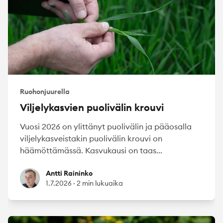
Ruohonjuurella
Viljelykasvien puolivälin krouvi
Vuosi 2026 on ylittänyt puolivälin ja pääosalla
viljelykasveistakin puolivälin krouvi on
häämöttämässä. Kasvukausi on taas...
Antti Raininko
Antti Raininko
1.7.2026
·
2 min lukuaika