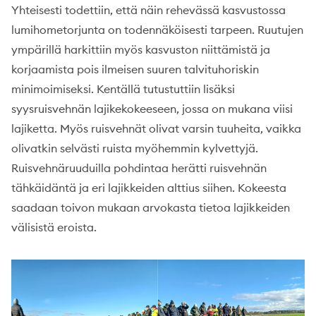
Yhteisesti todettiin, että näin rehevässä kasvustossa
lumihometorjunta on todennäköisesti tarpeen. Ruutujen
ympärillä harkittiin myös kasvuston niittämistä ja
korjaamista pois ilmeisen suuren talvituhoriskin
minimoimiseksi. Kentällä tutustuttiin lisäksi
syysruisvehnän lajikekokeeseen, jossa on mukana viisi
lajiketta. Myös ruisvehnät olivat varsin tuuheita, vaikka
olivatkin selvästi ruista myöhemmin kylvettyjä.
Ruisvehnäruuduilla pohdintaa herätti ruisvehnän
tähkäidäntä ja eri lajikkeiden alttius siihen. Kokeesta
saadaan toivon mukaan arvokasta tietoa lajikkeiden
välisistä eroista.