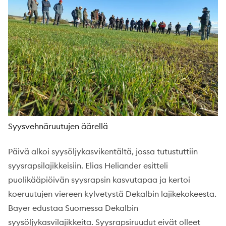
Syysvehnäruutujen äärellä
Päivä alkoi syysöljykasvikentältä, jossa tutustuttiin
syysrapsilajikkeisiin. Elias Heliander esitteli
puolikääpiöivän syysrapsin kasvutapaa ja kertoi
koeruutujen viereen kylvetystä Dekalbin lajikekokeesta.
Bayer edustaa Suomessa Dekalbin
syysöljykasvilajikkeita. Syysrapsiruudut eivät olleet