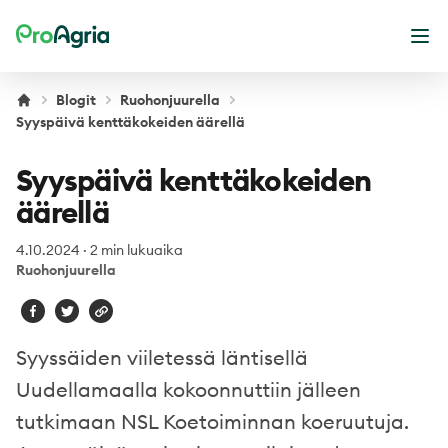
ProAgria
Ava
Blogit
Ruohonjuurella
Syyspäivä kenttäkokeiden äärellä
Syyspäivä kenttäkokeiden
äärellä
4.10.2024
·
2 min lukuaika
Ruohonjuurella
Syyssäiden viiletessä läntisellä
Uudellamaalla kokoonnuttiin jälleen
tutkimaan NSL Koetoiminnan koeruutuja.