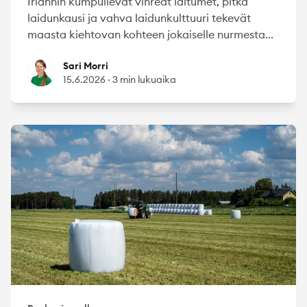
Irlannin kumpuilevat vihreät laitumet, pitkä
laidunkausi ja vahva laidunkulttuuri tekevät
maasta kiehtovan kohteen jokaiselle nurmesta...
Sari Morri
Sari Morri
15.6.2026
·
3 min lukuaika