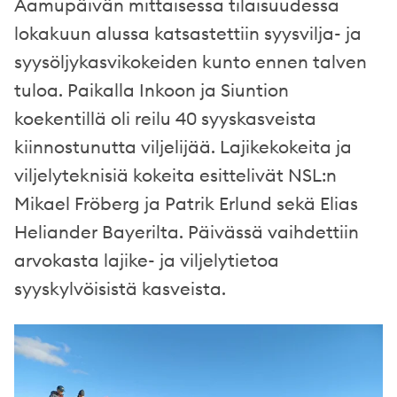
Aamupäivän mittaisessa tilaisuudessa
lokakuun alussa katsastettiin syysvilja- ja
syysöljykasvikokeiden kunto ennen talven
tuloa. Paikalla Inkoon ja Siuntion
koekentillä oli reilu 40 syyskasveista
kiinnostunutta viljelijää. Lajikekokeita ja
viljelyteknisiä kokeita esittelivät NSL:n
Mikael Fröberg ja Patrik Erlund sekä Elias
Heliander Bayerilta. Päivässä vaihdettiin
arvokasta lajike- ja viljelytietoa
syyskylvöisistä kasveista.