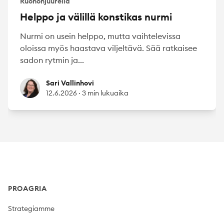
Ruohonjuurella
Helppo ja välillä konstikas nurmi
Nurmi on usein helppo, mutta vaihtelevissa
oloissa myös haastava viljeltävä. Sää ratkaisee
sadon rytmin ja...
Sari Vallinhovi
Sari Vallinhovi
12.6.2026
·
3 min lukuaika
Footer
PROAGRIA
Strategiamme