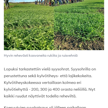
Hyvin rehevästi kasvaneita rukiita ja ruisvehniä
Lopuksi tarkastettiin vielä syysohrat. Syysohrilla on
perustettuna sekä kylvötiheys- että lajikekokeita.
Kylvötiheyskokeessa vertaillaan kolmea eri
kylvötiehyttä - 200, 300 ja 400 orasta neliöllä. Nyt
kaikki ruudut näyttivät todella reheviltä.
Koeruutujen syyskatsaus oli jälleen paikallaan.