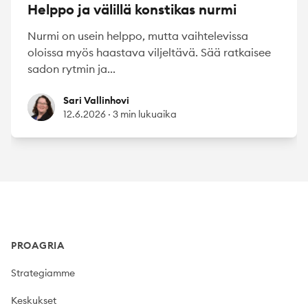
Helppo ja välillä konstikas nurmi
Nurmi on usein helppo, mutta vaihtelevissa
oloissa myös haastava viljeltävä. Sää ratkaisee
sadon rytmin ja...
Sari Vallinhovi
Sari Vallinhovi
12.6.2026
·
3 min lukuaika
Footer
PROAGRIA
Strategiamme
Keskukset