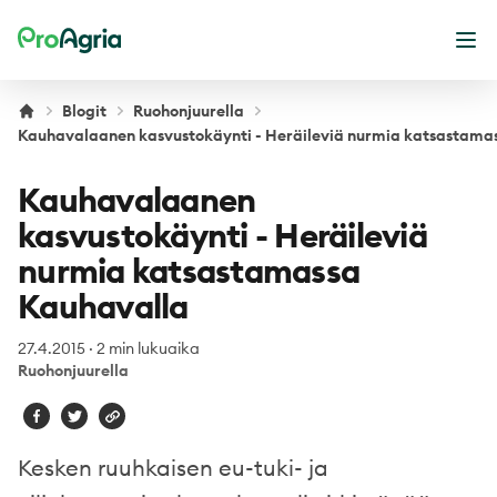
ProAgria
Ava
Blogit
Ruohonjuurella
Kauhavalaanen kasvustokäynti - Heräileviä nurmia katsastama
Kauhavalaanen
kasvustokäynti - Heräileviä
nurmia katsastamassa
Kauhavalla
27.4.2015
·
2 min lukuaika
Ruohonjuurella
Kesken ruuhkaisen eu-tuki- ja