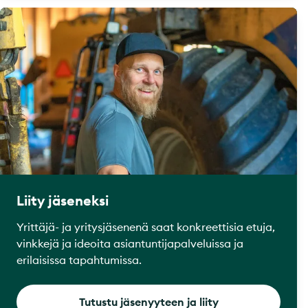
Liity jäseneksi
Yrittäjä- ja yritysjäsenenä saat konkreettisia etuja,
vinkkejä ja ideoita asiantuntijapalveluissa ja
erilaisissa tapahtumissa.
Tutustu jäsenyyteen ja liity