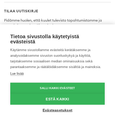
TILAA UUTISKIRJE
Pidämme huolen, että kuulet tulevista tapahtumistamme ja
uutuuksista ensimmäisten joukossa.
Tietoa sivustolla käytetyistä
Tilaa
evästeistä
Käytämme sivustollamme evästeitä kerätäksemme ja
analysoidaksemme sivuston suorituskykyä ja käyttöä,
tarjotaksemme sosiaalisen median ominaisuuksia sekä
Twitter
Facebook
YouTube
Instagram
LinkedIn
parantaaksemme ja räätälöidäksemme sisältöä ja mainoksia.
Lue lisää
Tietosuojaseloste
Saavutettavuusseloste
Ilmoituskanava
SALLI KAIKKI EVÄSTEET
© 2026 ProAgria. Kaikki oikeudet pidätetään.
ESTÄ KAIKKI
Evästeasetukset