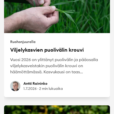
Ruohonjuurella
Viljelykasvien puolivälin krouvi
Vuosi 2026 on ylittänyt puolivälin ja pääosalla
viljelykasveistakin puolivälin krouvi on
häämöttämässä. Kasvukausi on taas...
Antti Raininko
Antti Raininko
1.7.2026
·
2 min lukuaika