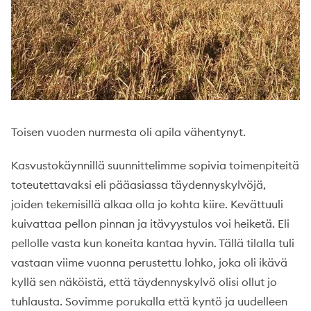
Toisen vuoden nurmesta oli apila vähentynyt.
Kasvustokäynnillä suunnittelimme sopivia toimenpiteitä
toteutettavaksi eli pääasiassa täydennyskylvöjä,
joiden tekemisillä alkaa olla jo kohta kiire. Kevättuuli
kuivattaa pellon pinnan ja itävyystulos voi heiketä. Eli
pellolle vasta kun koneita kantaa hyvin. Tällä tilalla tuli
vastaan viime vuonna perustettu lohko, joka oli ikävä
kyllä sen näköistä, että täydennyskylvö olisi ollut jo
tuhlausta. Sovimme porukalla että kyntö ja uudelleen