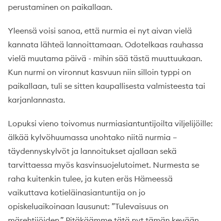
perustaminen on paikallaan.
Yleensä voisi sanoa, että nurmia ei nyt aivan vielä
kannata lähteä lannoittamaan. Odotelkaas rauhassa
vielä muutama päivä - mihin sää tästä muuttuukaan.
Kun nurmi on vironnut kasvuun niin silloin typpi on
paikallaan, tuli se sitten kaupallisesta valmisteesta tai
karjanlannasta.
Lopuksi vieno toivomus nurmiasiantuntijoilta viljelijöille:
älkää kylvöhuumassa unohtako niitä nurmia –
täydennyskylvöt ja lannoitukset ajallaan sekä
tarvittaessa myös kasvinsuojelutoimet. Nurmesta se
raha kuitenkin tulee, ja kuten eräs Hämeessä
vaikuttava kotieläinasiantuntija on jo
opiskeluaikoinaan lausunut: ”Tulevaisuus on
märehtijöiden.” Pitäkäämme tätä nyt tämän kevään