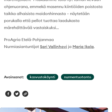
ohjenuorana, emmekä masennu kiintiöiden poistosta
taikka alhaisista maidonhinnasta – näytetään
porukalla että pellot tuottaa laadukasta
märehdittävää vastaiskuksi…
ProAgria Etelä-Pohjanmaa
Nurmiasiantuntijat
Sari Vallinhovi
ja
Maria Ikola
.
Avainsanat:
kasvustokäynti
nurmentuotanto