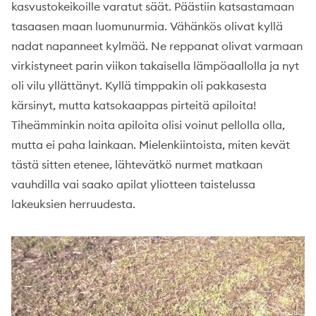
kasvustokeikoille varatut säät. Päästiin katsastamaan
tasaasen maan luomunurmia. Vähänkös olivat kyllä
nadat napanneet kylmää. Ne reppanat olivat varmaan
virkistyneet parin viikon takaisella lämpöaallolla ja nyt
oli vilu yllättänyt. Kyllä timppakin oli pakkasesta
kärsinyt, mutta katsokaappas pirteitä apiloita!
Tiheämminkin noita apiloita olisi voinut pellolla olla,
mutta ei paha lainkaan. Mielenkiintoista, miten kevät
tästä sitten etenee, lähtevätkö nurmet matkaan
vauhdilla vai saako apilat yliotteen taistelussa
lakeuksien herruudesta.