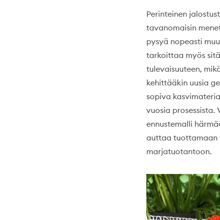
Perinteinen jalostus
tavanomaisin menet
pysyä nopeasti muu
tarkoittaa myös sitä
tulevaisuuteen, mik
kehittääkin uusia g
sopiva kasvimateria
vuosia prosessista.
ennustemalli härmää
auttaa tuottamaan t
marjatuotantoon.