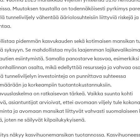
leissa. Muutoksen taustalla on todennäköisesti pyrkimys pa
ä tunneliviljely vähentää ääriolosuhteisiin liittyviä riskejä j
ntaa.
dollistaa pidemmän kasvukauden sekä kotimaisen mansikan 
ä syksyyn. Se mahdollistaa myös laajemman lajikevalikoima
tautien esiintymistä. Samalla panostarve kasvaa, esimerkiksi
tonhallinnan osalta, mikä edellyttää resursseja ja vahvaa os
ä tunneliviljelyn investointeja on punnittava suhteessa
ömäärään ja korkeampiin tuotantokustannuksiin.
avuuslaskelma on ratkaisevan tärkeä. Vaikka suunta kohti
elvä, asiantuntijat arvioivat, ettei avomaan viljely tule kokon
inta ja avomaan mansikat liittyvät vahvasti suomalaiseen 
ä, joten ne säilyvät kilpailukykyisenä.
itys näkyy kasvihuonemansikan tuotannossa. Kasvihuonees