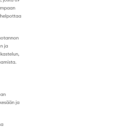
rempaan
a helpottaa
tuotannon
n ja
 kastelun,
aamista.
aan
kesään ja
sa