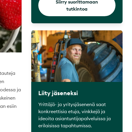
Siirry suorittamaan
tutkintoa
tauteja
en
uodessa ja
Liity jäseneksi
eskeinen
Yrittäjä- ja yritysjäsenenä saat
an esiin
konkreettisia etuja, vinkkejä ja
ideoita asiantuntijapalveluissa ja
erilaisissa tapahtumissa.