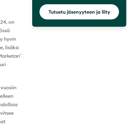
Tutustu jäsenyyteen ja liity
024, on
nössä
yy hyvin
, lisäksi
Marketan’
uri
 vuosiin
elleen
dollisia
rvitsee
aat