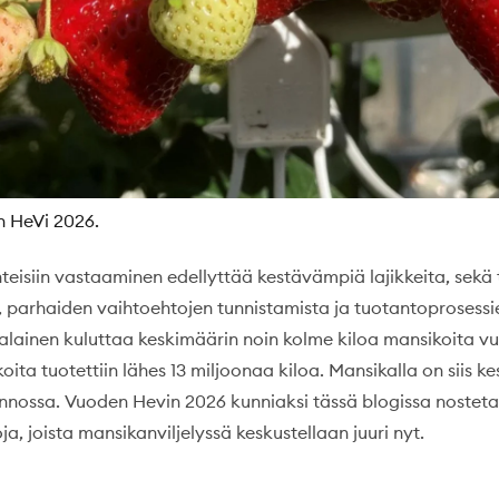
 HeVi 2026.
teisiin vastaaminen edellyttää kestävämpiä lajikkeita, sekä 
, parhaiden vaihtoehtojen tunnistamista ja tuotantoprosessi
lainen kuluttaa keskimäärin noin kolme kiloa mansikoita v
ta tuotettiin lähes 13 miljoonaa kiloa. Mansikalla on siis k
nnossa. Vuoden Hevin 2026 kunniaksi tässä blogissa nosteta
a, joista mansikanviljelyssä keskustellaan juuri nyt.