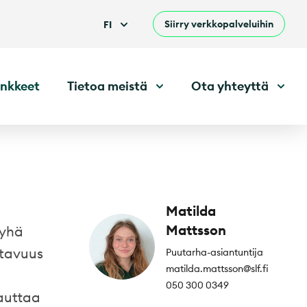
Siirry verkkopalveluihin
FI
nkkeet
Tietoa meistä
Ota yhteyttä
Matilda
Mattsson
 yhä
tavuus
Puutarha-asiantuntija
matilda.mattsson@slf.fi
050 300 0349
kauttaa