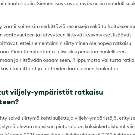
aimimateriaalin. Siemenlisäys avaa myös uusia mahdollisuu
y vaatii kuitenkin merkittäviä resursseja sekä tarkoituksenm
n saatavuuteen ja itävyyteen liittyvät kysymykset lisäävät
ttavat, ettei siementaimiin siirtyminen ole nopea ratkaisu
n. Oma taimituotanto tulisi siksi perustaa huolelliseen
elmaan ja riittävään osaamiseen. Riippumatta valitusta ratka
kasti toimittajat ja tuotteiden laatu ennen hankintaa.
ut viljely-ympäristöt ratkaisu
teen?
y selvä siirtymä kohti suljettuja viljely-ympäristöjä, erityise
iljelyssä olevan mansikan pinta-ala on kaksinkertaistunut vii
. Vuonna 2025 mansikkaa viljeltiin yhteensä 3 210 hehtaaria