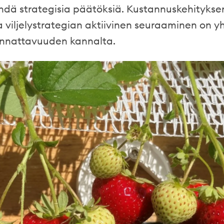
hdä strategisia päätöksiä. Kustannuskehitykse
ja viljelystrategian aktiivinen seuraaminen on y
nnattavuuden kannalta.