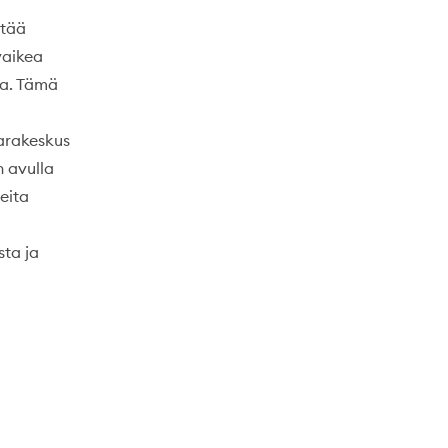
stää
vaikea
sa. Tämä
varakeskus
n avulla
eita
sta ja