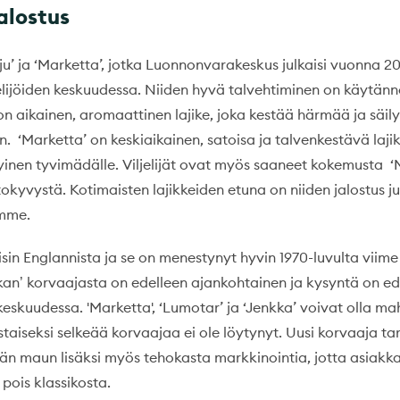
jalostus
ju’ ja ‘Marketta’, jotka Luonnonvarakeskus julkaisi vuonna 2
jelijöiden keskuudessa. Niiden hyvä talvehtiminen on käytän
 on aikainen, aromaattinen lajike, joka kestää härmää ja säil
. ‘Marketta’ on keskiaikainen, satoisa ja talvenkestävä lajike
inen tyvimädälle. Viljelijät ovat myös saaneet kokemusta ‘
kyvystä. Kotimaisten lajikkeiden etuna on niiden jalostus ju
imme.
isin Englannista ja se on menestynyt hyvin 1970-luvulta viime
lkan
korvaajasta on edelleen ajankohtainen ja kysyntä on ed
’
eskuudessa. 'Marketta', ‘Lumotar’ ja ‘Jenkka’ voivat olla mah
staiseksi selkeää korvaajaa ei ole löytynyt. Uusi korvaaja ta
än maun lisäksi myös tehokasta markkinointia, jotta asiakk
pois klassikosta.