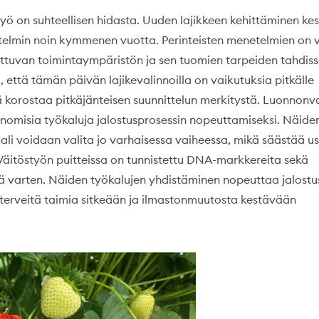
työ on suhteellisen hidasta. Uuden lajikkeen kehittäminen ke
elmin noin kymmenen vuotta. Perinteisten menetelmien on 
ttuvan toimintaympäristön ja sen tuomien tarpeiden tahdis
, että tämän päivän lajikevalinnoilla on vaikutuksia pitkälle
ä korostaa pitkäjänteisen suunnittelun merkitystä. Luonnon
enomisia työkaluja jalostusprosessin nopeuttamiseksi. Näide
ali voidaan valita jo varhaisessa vaiheessa, mikä säästää us
 Väitöstyön puitteissa on tunnistettu DNA-markkereita sekä
 varten. Näiden työkalujen yhdistäminen nopeuttaa jalostu
erveitä taimia sitkeään ja ilmastonmuutosta kestävään