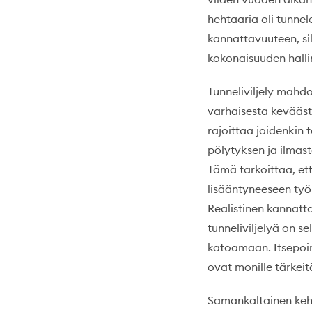
hehtaaria oli tunne
kannattavuuteen, sill
kokonaisuuden halli
Tunneliviljely mah
varhaisesta kevääst
rajoittaa joidenkin 
pölytyksen ja ilmas
Tämä tarkoittaa, ett
lisääntyneeseen ty
Realistinen kannatt
tunneliviljelyä on s
katoamaan. Itsepoim
ovat monille tärkeit
Samankaltainen keh