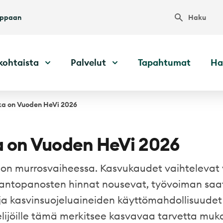
Haku
uppaan
kohtaista
Palvelut
Tapahtumat
Ha
a on Vuoden HeVi 2026
 on Vuoden HeVi 2026
y on murrosvaiheessa. Kasvukaudet vaihtelevat
ntopanosten hinnat nousevat, työvoiman saa
a kasvinsuojeluaineiden käyttömahdollisuudet
elijöille tämä merkitsee kasvavaa tarvetta mu