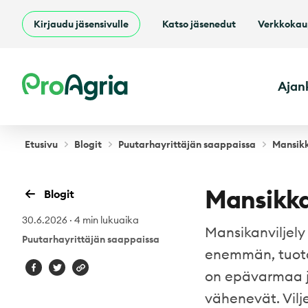
Kirjaudu jäsensivulle
Katso jäsenedut
Verkkoka
ProAgria
Ajan
Etusivu
Blogit
Puutarhayrittäjän saappaissa
Mansikk
Mansikka
Blogit
30.6.2026
·
4 min lukuaika
Mansikanviljel
Puutarhayrittäjän saappaissa
enemmän, tuota
on epävarmaa j
vähenevät. Vilj