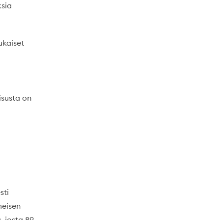
ksia
ukaiset
isusta on
sti
meisen
, josta 89