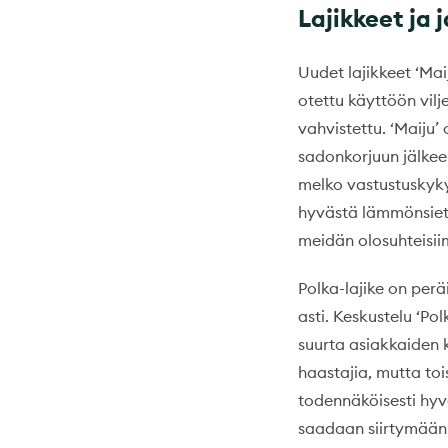
Lajikkeet ja 
Uudet lajikkeet ‘Mai
otettu käyttöön vil
vahvistettu. ‘Maiju’
sadonkorjuun jälkeen
melko vastustuskyky
hyvästä lämmönsieto
meidän olosuhteisi
Polka-lajike on perä
asti. Keskustelu ‘Po
suurta asiakkaiden k
haastajia, mutta toi
todennäköisesti hyv
saadaan siirtymään 