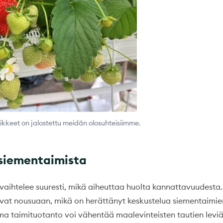
ikkeet on jalostettu meidän olosuhteisiimme.
siementaimista
 vaihtelee suuresti, mikä aiheuttaa huolta kannattavuudesta
avat nousuaan, mikä on herättänyt keskustelua siementaimie
a taimituotanto voi vähentää maalevinteisten tautien leviä