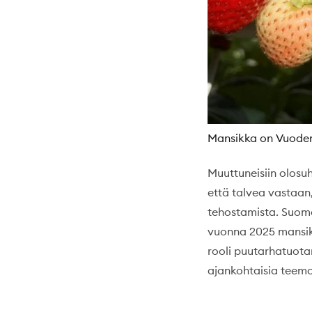
Mansikka on Vuoden
Muuttuneisiin olosuh
että talvea vastaan
tehostamista. Suoma
vuonna 2025 mansikoi
rooli puutarhatuota
ajankohtaisia teemoj