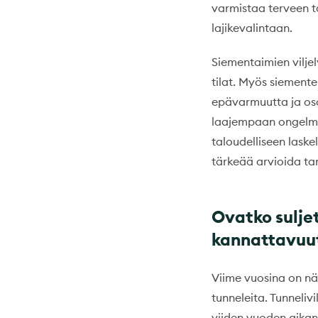
varmistaa terveen t
lajikevalintaan.
Siementaimien viljel
tilat. Myös siemente
epävarmuutta ja osoi
laajempaan ongelmaa
taloudelliseen lask
tärkeää arvioida tar
Ovatko suljet
kannattavuu
Viime vuosina on näht
tunneleita. Tunneliv
viiden vuoden aikana