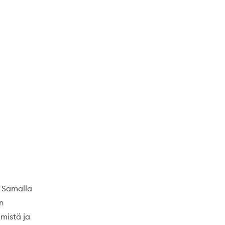
. Samalla
n
mistä ja