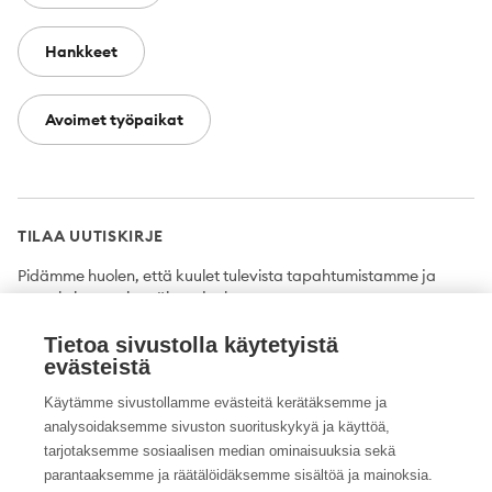
Hankkeet
Avoimet työpaikat
TILAA UUTISKIRJE
Pidämme huolen, että kuulet tulevista tapahtumistamme ja
uutuuksista ensimmäisten joukossa.
Tietoa sivustolla käytetyistä
Tilaa
evästeistä
Käytämme sivustollamme evästeitä kerätäksemme ja
analysoidaksemme sivuston suorituskykyä ja käyttöä,
tarjotaksemme sosiaalisen median ominaisuuksia sekä
Twitter
Facebook
YouTube
Instagram
LinkedIn
parantaaksemme ja räätälöidäksemme sisältöä ja mainoksia.