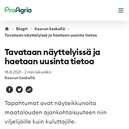
ProAgria
Ava
Blogit
Kasvun keskellä
Tavataan näyttelyissä ja haetaan uusinta tietoa
Tavataan näyttelyissä ja
haetaan uusinta tietoa
18.8.2021
·
2 min lukuaika
Kasvun keskellä
Tapahtumat ovat näyteikkunoita
maatalouden ajankohtaisuuteen niin
viljelijöille kuin kuluttajille.