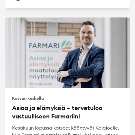
Kasvun keskellä
Asiaa ja elämyksiä – tervetuloa
vastuulliseen Farmariin!
Kesäkuun lopussa katseet kääntyvät Kalajoelle,
kun Farmari-maatalousnäyttely kokoaa yhteen