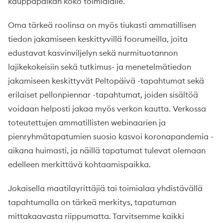
kauppapaikan koko toimialalle.
Oma tärkeä roolinsa on myös tiukasti ammatillisen
tiedon jakamiseen keskittyvillä foorumeilla, joita
edustavat kasvinviljelyn sekä nurmituotannon
lajikekokeisiin sekä tutkimus- ja menetelmätiedon
jakamiseen keskittyvät Peltopäivä -tapahtumat sekä
erilaiset pellonpiennar -tapahtumat, joiden sisältöä
voidaan helposti jakaa myös verkon kautta. Verkossa
toteutettujen ammatillisten webinaarien ja
pienryhmätapatumien suosio kasvoi koronapandemia -
aikana huimasti, ja näillä tapatumat tulevat olemaan
edelleen merkittävä kohtaamispaikka.
Jokaisella maatilayrittäjiä tai toimialaa yhdistävällä
tapahtumalla on tärkeä merkitys, tapatuman
mittakaavasta riippumatta. Tarvitsemme kaikki