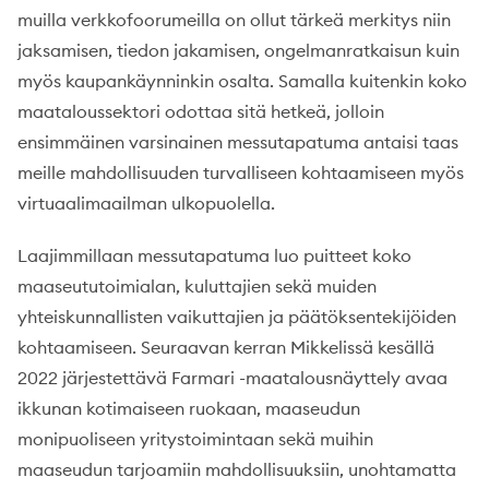
muilla verkkofoorumeilla on ollut tärkeä merkitys niin
jaksamisen, tiedon jakamisen, ongelmanratkaisun kuin
myös kaupankäynninkin osalta. Samalla kuitenkin koko
maataloussektori odottaa sitä hetkeä, jolloin
ensimmäinen varsinainen messutapatuma antaisi taas
meille mahdollisuuden turvalliseen kohtaamiseen myös
virtuaalimaailman ulkopuolella.
Laajimmillaan messutapatuma luo puitteet koko
maaseututoimialan, kuluttajien sekä muiden
yhteiskunnallisten vaikuttajien ja päätöksentekijöiden
kohtaamiseen. Seuraavan kerran Mikkelissä kesällä
2022 järjestettävä Farmari -maatalousnäyttely avaa
ikkunan kotimaiseen ruokaan, maaseudun
monipuoliseen yritystoimintaan sekä muihin
maaseudun tarjoamiin mahdollisuuksiin, unohtamatta