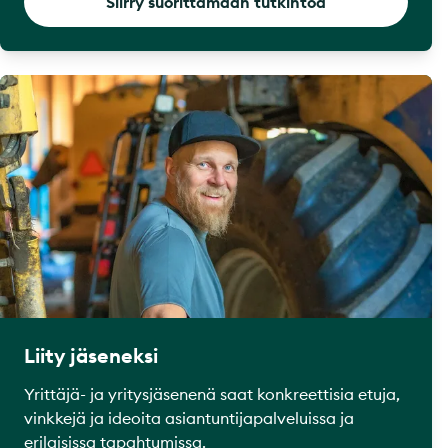
Siirry suorittamaan tutkintoa
Liity jäseneksi
Yrittäjä- ja yritysjäsenenä saat konkreettisia etuja,
vinkkejä ja ideoita asiantuntijapalveluissa ja
erilaisissa tapahtumissa.