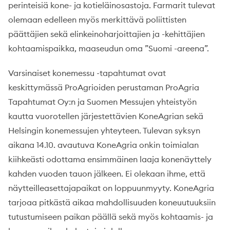
perinteisiä kone- ja kotieläinosastoja. Farmarit tulevat
olemaan edelleen myös merkittävä poliittisten
päättäjien sekä elinkeinoharjoittajien ja -kehittäjien
kohtaamispaikka, maaseudun oma ”Suomi -areena”.
Varsinaiset konemessu -tapahtumat ovat
keskittymässä ProAgrioiden perustaman ProAgria
Tapahtumat Oy:n ja Suomen Messujen yhteistyön
kautta vuorotellen järjestettävien KoneAgrian sekä
Helsingin konemessujen yhteyteen. Tulevan syksyn
aikana 14.10. avautuva KoneAgria onkin toimialan
kiihkeästi odottama ensimmäinen laaja konenäyttely
kahden vuoden tauon jälkeen. Ei olekaan ihme, että
näytteilleasettajapaikat on loppuunmyyty. KoneAgria
tarjoaa pitkästä aikaa mahdollisuuden koneuutuuksiin
tutustumiseen paikan päällä sekä myös kohtaamis- ja