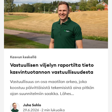
Kasvun keskellä
Vastuullisen viljelyn raportilta tieto
kasvintuotannon vastuullisuudesta
Vastuullisuus on osa maatilan arkea, joka
koostuu päivittäisistä tekemisistä aina pitkän
ajan suunnitelmiin saakka. Lähes...
Juha Sohlo
Juha Sohlo
29.6.2026
·
2 min lukuaika