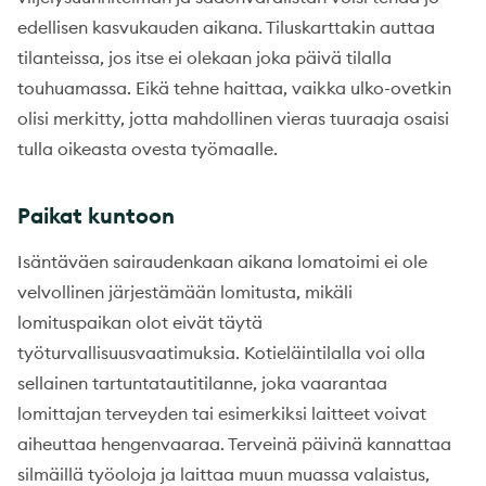
edellisen kasvukauden aikana. Tiluskarttakin auttaa
tilanteissa, jos itse ei olekaan joka päivä tilalla
touhuamassa. Eikä tehne haittaa, vaikka ulko-ovetkin
olisi merkitty, jotta mahdollinen vieras tuuraaja osaisi
tulla oikeasta ovesta työmaalle.
Paikat kuntoon
Isäntäväen sairaudenkaan aikana lomatoimi ei ole
velvollinen järjestämään lomitusta, mikäli
lomituspaikan olot eivät täytä
työturvallisuusvaatimuksia. Kotieläintilalla voi olla
sellainen tartuntatautitilanne, joka vaarantaa
lomittajan terveyden tai esimerkiksi laitteet voivat
aiheuttaa hengenvaaraa. Terveinä päivinä kannattaa
silmäillä työoloja ja laittaa muun muassa valaistus,