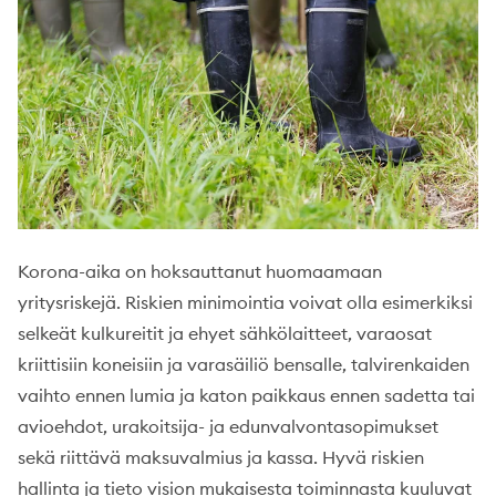
Korona-aika on hoksauttanut huomaamaan
yritysriskejä. Riskien minimointia voivat olla esimerkiksi
selkeät kulkureitit ja ehyet sähkölaitteet, varaosat
kriittisiin koneisiin ja varasäiliö bensalle, talvirenkaiden
vaihto ennen lumia ja katon paikkaus ennen sadetta tai
avioehdot, urakoitsija- ja edunvalvontasopimukset
sekä riittävä maksuvalmius ja kassa. Hyvä riskien
hallinta ja tieto vision mukaisesta toiminnasta kuuluvat