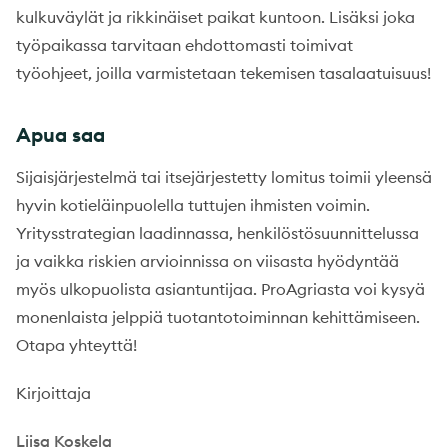
kulkuväylät ja rikkinäiset paikat kuntoon. Lisäksi joka
työpaikassa tarvitaan ehdottomasti toimivat
työohjeet, joilla varmistetaan tekemisen tasalaatuisuus!
Apua saa
Sijaisjärjestelmä tai itsejärjestetty lomitus toimii yleensä
hyvin kotieläinpuolella tuttujen ihmisten voimin.
Yritysstrategian laadinnassa, henkilöstösuunnittelussa
ja vaikka riskien arvioinnissa on viisasta hyödyntää
myös ulkopuolista asiantuntijaa. ProAgriasta voi kysyä
monenlaista jelppiä tuotantotoiminnan kehittämiseen.
Otapa yhteyttä!
Kirjoittaja
Liisa Koskela