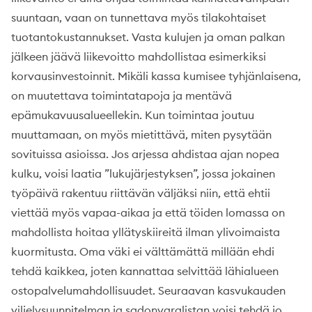
suuntaan, vaan on tunnettava myös tilakohtaiset
tuotantokustannukset. Vasta kulujen ja oman palkan
jälkeen jäävä liikevoitto mahdollistaa esimerkiksi
korvausinvestoinnit. Mikäli kassa kumisee tyhjänlaisena,
on muutettava toimintatapoja ja mentävä
epämukavuusalueellekin. Kun toimintaa joutuu
muuttamaan, on myös mietittävä, miten pysytään
sovituissa asioissa. Jos arjessa ahdistaa ajan nopea
kulku, voisi laatia ”lukujärjestyksen”, jossa jokainen
työpäivä rakentuu riittävän väljäksi niin, että ehtii
viettää myös vapaa-aikaa ja että töiden lomassa on
mahdollista hoitaa yllätyskiireitä ilman ylivoimaista
kuormitusta. Oma väki ei välttämättä millään ehdi
tehdä kaikkea, joten kannattaa selvittää lähialueen
ostopalvelumahdollisuudet. Seuraavan kasvukauden
viljelysuunnitelman ja sadonvaralistan voisi tehdä jo