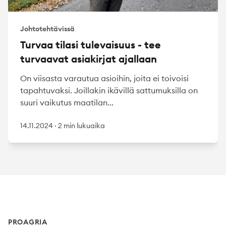
Johtotehtävissä
Turvaa tilasi tulevaisuus - tee
turvaavat asiakirjat ajallaan
On viisasta varautua asioihin, joita ei toivoisi
tapahtuvaksi. Joillakin ikävillä sattumuksilla on
suuri vaikutus maatilan...
14.11.2024
·
2 min lukuaika
Footer
PROAGRIA