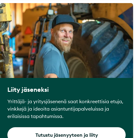
Liity jäseneksi
Yrittäjä- ja yritysjäsenenä saat konkreettisia etuja,
vinkkejä ja ideoita asiantuntijapalveluissa ja
erilaisissa tapahtumissa.
Tutustu jäsenyyteen ja liity