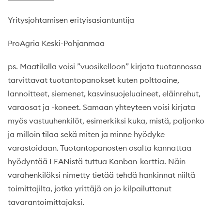
Yritysjohtamisen erityisasiantuntija
ProAgria Keski-Pohjanmaa
ps. Maatilalla voisi ”vuosikelloon” kirjata tuotannossa
tarvittavat tuotantopanokset kuten polttoaine,
lannoitteet, siemenet, kasvinsuojeluaineet, eläinrehut,
varaosat ja -koneet. Samaan yhteyteen voisi kirjata
myös vastuuhenkilöt, esimerkiksi kuka, mistä, paljonko
ja milloin tilaa sekä miten ja minne hyödyke
varastoidaan. Tuotantopanosten osalta kannattaa
hyödyntää LEANistä tuttua Kanban-korttia. Näin
varahenkilöksi nimetty tietää tehdä hankinnat niiltä
toimittajilta, jotka yrittäjä on jo kilpailuttanut
tavarantoimittajaksi.