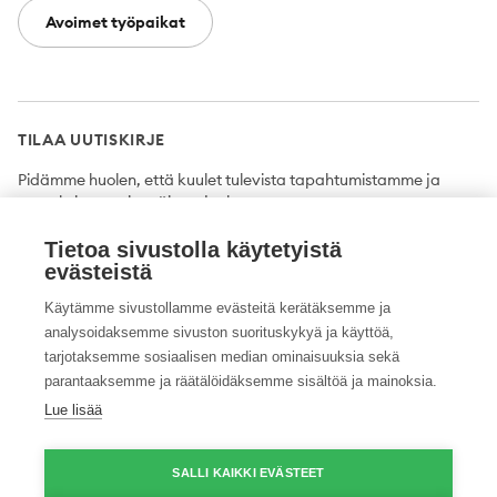
Avoimet työpaikat
TILAA UUTISKIRJE
Pidämme huolen, että kuulet tulevista tapahtumistamme ja
uutuuksista ensimmäisten joukossa.
Tietoa sivustolla käytetyistä
Tilaa
evästeistä
Käytämme sivustollamme evästeitä kerätäksemme ja
analysoidaksemme sivuston suorituskykyä ja käyttöä,
tarjotaksemme sosiaalisen median ominaisuuksia sekä
Twitter
Facebook
YouTube
Instagram
LinkedIn
parantaaksemme ja räätälöidäksemme sisältöä ja mainoksia.
Lue lisää
Tietosuojaseloste
Saavutettavuusseloste
Ilmoituskanava
SALLI KAIKKI EVÄSTEET