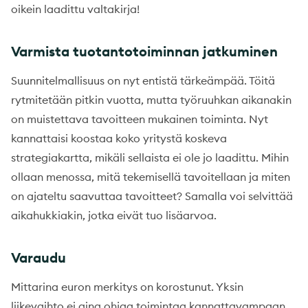
oikein laadittu valtakirja!
Varmista tuotantotoiminnan jatkuminen
Suunnitelmallisuus on nyt entistä tärkeämpää. Töitä
rytmitetään pitkin vuotta, mutta työruuhkan aikanakin
on muistettava tavoitteen mukainen toiminta. Nyt
kannattaisi koostaa koko yritystä koskeva
strategiakartta, mikäli sellaista ei ole jo laadittu. Mihin
ollaan menossa, mitä tekemisellä tavoitellaan ja miten
on ajateltu saavuttaa tavoitteet? Samalla voi selvittää
aikahukkiakin, jotka eivät tuo lisäarvoa.
Varaudu
Mittarina euron merkitys on korostunut. Yksin
liikevaihto ei aina ohjaa toimintaa kannattavampaan