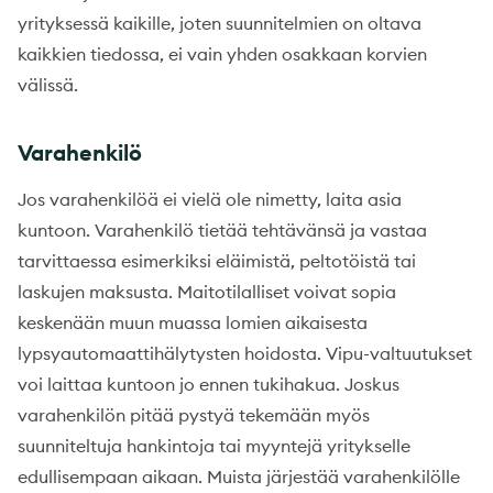
yrityksessä kaikille, joten suunnitelmien on oltava
kaikkien tiedossa, ei vain yhden osakkaan korvien
välissä.
Varahenkilö
Jos varahenkilöä ei vielä ole nimetty, laita asia
kuntoon. Varahenkilö tietää tehtävänsä ja vastaa
tarvittaessa esimerkiksi eläimistä, peltotöistä tai
laskujen maksusta. Maitotilalliset voivat sopia
keskenään muun muassa lomien aikaisesta
lypsyautomaattihälytysten hoidosta. Vipu-valtuutukset
voi laittaa kuntoon jo ennen tukihakua. Joskus
varahenkilön pitää pystyä tekemään myös
suunniteltuja hankintoja tai myyntejä yritykselle
edullisempaan aikaan. Muista järjestää varahenkilölle