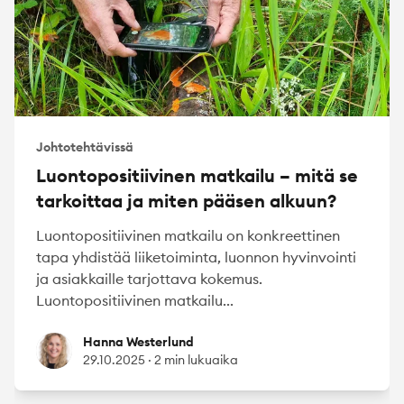
Johtotehtävissä
Luontopositiivinen matkailu – mitä se
tarkoittaa ja miten pääsen alkuun?
Luontopositiivinen matkailu on konkreettinen
tapa yhdistää liiketoiminta, luonnon hyvinvointi
ja asiakkaille tarjottava kokemus.
Luontopositiivinen matkailu...
Hanna Westerlund
Hanna Westerlund
29.10.2025
·
2 min lukuaika