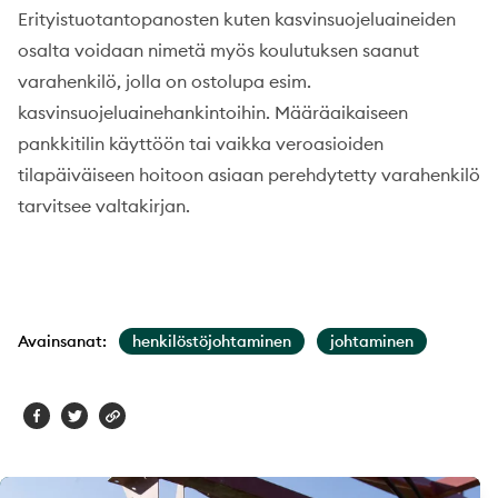
Erityistuotantopanosten kuten kasvinsuojeluaineiden
osalta voidaan nimetä myös koulutuksen saanut
varahenkilö, jolla on ostolupa esim.
kasvinsuojeluainehankintoihin. Määräaikaiseen
pankkitilin käyttöön tai vaikka veroasioiden
tilapäiväiseen hoitoon asiaan perehdytetty varahenkilö
tarvitsee valtakirjan.
Avainsanat:
henkilöstöjohtaminen
johtaminen