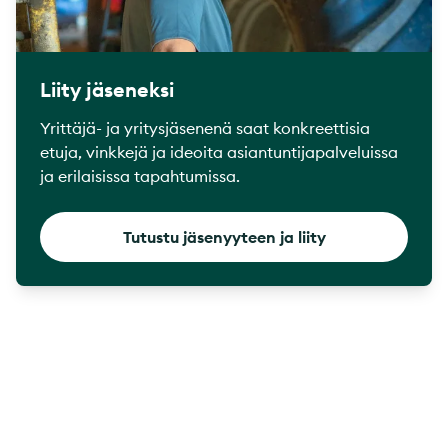
Liity jäseneksi
Yrittäjä- ja yritysjäsenenä saat konkreettisia
etuja, vinkkejä ja ideoita asiantuntijapalveluissa
ja erilaisissa tapahtumissa.
Tutustu jäsenyyteen ja liity
Footer