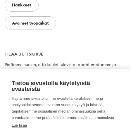
Hankkeet
Avoimet työpaikat
TILAA UUTISKIRJE
Pidämme huolen, että kuulet tulevista tapahtumistamme ja
uutuuksista ensimmäisten joukossa.
Tietoa sivustolla käytetyistä
Tilaa
evästeistä
Käytämme sivustollamme evästeitä kerätäksemme ja
analysoidaksemme sivuston suorituskykyä ja käyttöä,
tarjotaksemme sosiaalisen median ominaisuuksia sekä
Twitter
Facebook
YouTube
Instagram
LinkedIn
parantaaksemme ja räätälöidäksemme sisältöä ja mainoksia.
Lue lisää