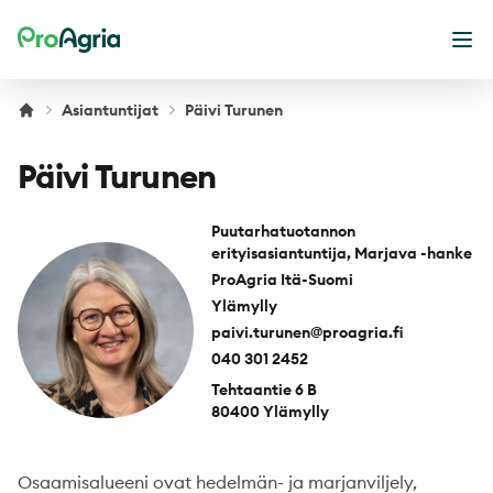
ProAgria
Ava
Asiantuntijat
Päivi Turunen
Päivi Turunen
Puutarhatuotannon
erityisasiantuntija, Marjava -hanke
ProAgria Itä-Suomi
Ylämylly
paivi.turunen@proagria.fi
040 301 2452
Tehtaantie 6 B
80400 Ylämylly
Osaamisalueeni ovat hedelmän- ja marjanviljely,