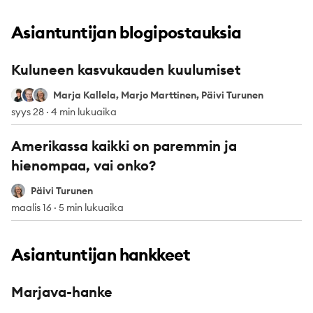
Asiantuntijan blogipostauksia
Kuluneen kasvukauden kuulumiset
Marja Kallela
Marjo Marttinen
Päivi Turunen
Marja Kallela, Marjo Marttinen, Päivi Turunen
syys 28
·
4 min lukuaika
Amerikassa kaikki on paremmin ja
hienompaa, vai onko?
Päivi Turunen
Päivi Turunen
maalis 16
·
5 min lukuaika
Asiantuntijan hankkeet
Marjava-hanke