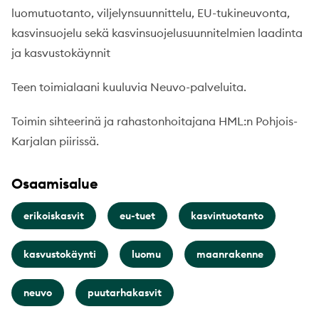
luomutuotanto, viljelynsuunnittelu, EU-tukineuvonta,
kasvinsuojelu sekä kasvinsuojelusuunnitelmien laadinta
ja kasvustokäynnit
Teen toimialaani kuuluvia Neuvo-palveluita.
Toimin sihteerinä ja rahastonhoitajana HML:n Pohjois-
Karjalan piirissä.
Osaamisalue
erikoiskasvit
eu-tuet
kasvintuotanto
kasvustokäynti
luomu
maanrakenne
neuvo
puutarhakasvit