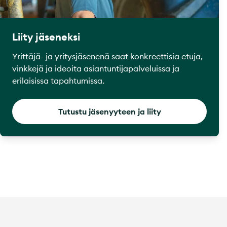
Liity jäseneksi
Yrittäjä- ja yritysjäsenenä saat konkreettisia etuja,
vinkkejä ja ideoita asiantuntijapalveluissa ja
erilaisissa tapahtumissa.
Tutustu jäsenyyteen ja liity