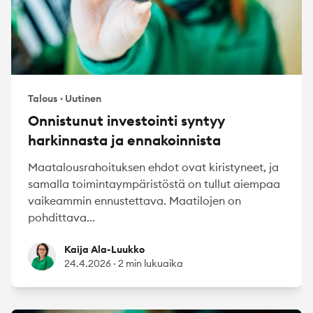
Talous
·
Uutinen
Onnistunut investointi syntyy
harkinnasta ja ennakoinnista
Maatalousrahoituksen ehdot ovat kiristyneet, ja
samalla toimintaympäristöstä on tullut aiempaa
vaikeammin ennustettava. Maatilojen on
pohdittava...
Kaija Ala-Luukko
Kaija Ala-Luukko
24.4.2026
·
2 min lukuaika