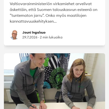
Valtiovarainministeriön virkamiehet arvelivat
äskettäin, että Suomen talouskasvun esteenä on
”tuntematon jarru”. Onko myös maatilojen
kannattavuuskehityksen...
Jouni Ingalsuo
Jouni Ingalsuo
29.7.2026
·
2 min lukuaika