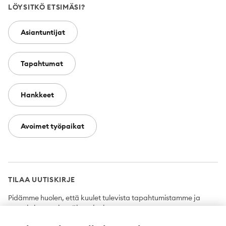
LÖYSITKÖ ETSIMÄSI?
Asiantuntijat
Tapahtumat
Hankkeet
Avoimet työpaikat
TILAA UUTISKIRJE
Pidämme huolen, että kuulet tulevista tapahtumistamme ja
uutuuksista ensimmäisten joukossa.