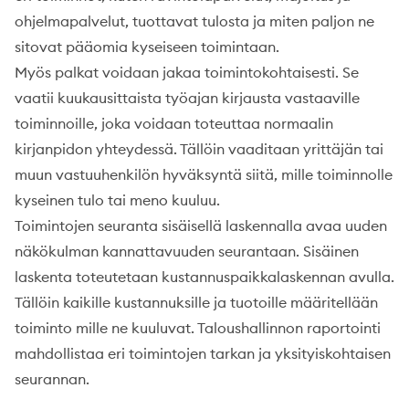
ohjelmapalvelut, tuottavat tulosta ja miten paljon ne
sitovat pääomia kyseiseen toimintaan.
Myös palkat voidaan jakaa toimintokohtaisesti. Se
vaatii kuukausittaista työajan kirjausta vastaaville
toiminnoille, joka voidaan toteuttaa normaalin
kirjanpidon yhteydessä. Tällöin vaaditaan yrittäjän tai
muun vastuuhenkilön hyväksyntä siitä, mille toiminnolle
kyseinen tulo tai meno kuuluu.
Toimintojen seuranta sisäisellä laskennalla avaa uuden
näkökulman kannattavuuden seurantaan. Sisäinen
laskenta toteutetaan kustannuspaikkalaskennan avulla.
Tällöin kaikille kustannuksille ja tuotoille määritellään
toiminto mille ne kuuluvat. Taloushallinnon raportointi
mahdollistaa eri toimintojen tarkan ja yksityiskohtaisen
seurannan.