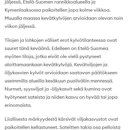
jäljessä, Etelä-Suomen rannikkoalueella ja
Kymenlaaksossa paikoitellen jopa kolme viikkoa.
Muualla maassa kevätkylvöjen arvioidaan olevan noin
viikon jäljessä.
Tilojen ja lohkojen väliset erot kylvötilanteessa ovat
suuret tänä keväänä. Edelleen on Etelä-Suomea
myöten tiloja, jotka eivät ole vielä pystyneet
aloittamaankaan kevätkylvöjä. Kevätviljojen ja
öljykasvien kylvöt arvioidaan saatavan päätökseen
useimmilla alueilla kesäkuun puoliväliin mennessä.
Nurmet, syysviljat ja -öljykasvit sekä kumina ovat
hyötyneet sateista ja niiden kasvu on hyvää tai jopa
erinomaista.
Liiallisesta märkyydestä kärsivät viljakasvustot ovat
paikoitellen kellastuneet. Sateitten takia osa pelloista