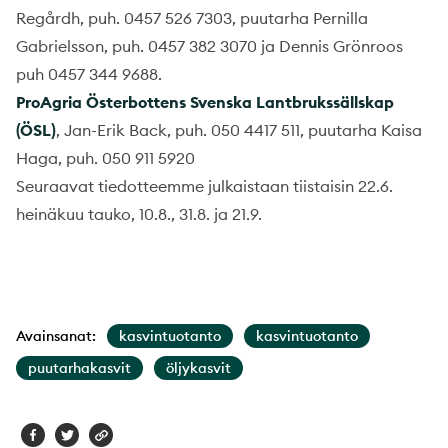
Regårdh, puh. 0457 526 7303, puutarha Pernilla
Gabrielsson, puh. 0457 382 3070 ja Dennis Grönroos
puh 0457 344 9688.
ProAgria Österbottens Svenska Lantbrukssällskap
(ÖSL)
, Jan-Erik Back, puh. 050 4417 511, puutarha Kaisa
Haga, puh. 050 911 5920
Seuraavat tiedotteemme julkaistaan tiistaisin 22.6.
heinäkuu tauko, 10.8., 31.8. ja 21.9.
Avainsanat:
kasvintuotanto
kasvintuotanto
puutarhakasvit
öljykasvit