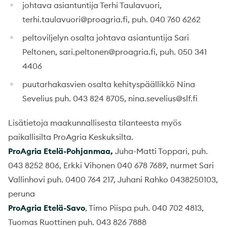
johtava asiantuntija Terhi Taulavuori,
terhi.taulavuori@proagria.fi, puh. 040 760 6262
peltoviljelyn osalta johtava asiantuntija Sari
Peltonen, sari.peltonen@proagria.fi, puh. 050 341
4406
puutarhakasvien osalta kehityspäällikkö Nina
Sevelius puh. 043 824 8705, nina.sevelius@slf.fi
Lisätietoja maakunnallisesta tilanteesta myös
paikallisilta ProAgria Keskuksilta.
ProAgria Etelä-Pohjanmaa,
Juha-Matti Toppari, puh.
043 8252 806, Erkki Vihonen 040 678 7689, nurmet Sari
Vallinhovi puh. 0400 764 217, Juhani Rahko 0438250103,
peruna
ProAgria Etelä-Savo
, Timo Piispa puh. 040 702 4813,
Tuomas Ruottinen puh. 043 826 7888