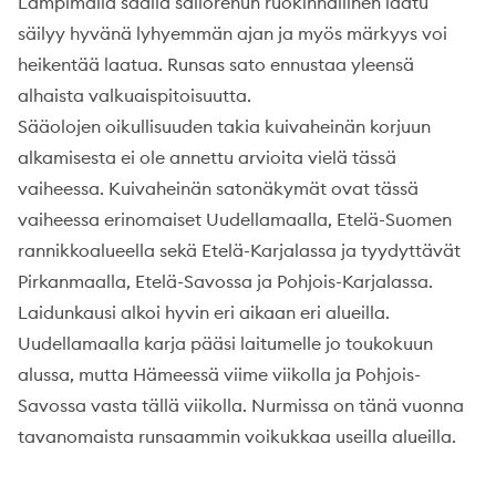
Lämpimällä säällä säilörehun ruokinnallinen laatu
säilyy hyvänä lyhyemmän ajan ja myös märkyys voi
heikentää laatua. Runsas sato ennustaa yleensä
alhaista valkuaispitoisuutta.
Sääolojen oikullisuuden takia kuivaheinän korjuun
alkamisesta ei ole annettu arvioita vielä tässä
vaiheessa. Kuivaheinän satonäkymät ovat tässä
vaiheessa erinomaiset Uudellamaalla, Etelä-Suomen
rannikkoalueella sekä Etelä-Karjalassa ja tyydyttävät
Pirkanmaalla, Etelä-Savossa ja Pohjois-Karjalassa.
Laidunkausi alkoi hyvin eri aikaan eri alueilla.
Uudellamaalla karja pääsi laitumelle jo toukokuun
alussa, mutta Hämeessä viime viikolla ja Pohjois-
Savossa vasta tällä viikolla. Nurmissa on tänä vuonna
tavanomaista runsaammin voikukkaa useilla alueilla.