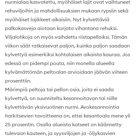
nurmialaa kasvatettu, myöhäiset lajit ovat vaihtuneet
rehuviljoihin ja mahdollisuuksien mukaan rypsiin sekä
myöhäiset lajikkeet aikaisiin. Nyt kylvettäviä
palkokasveja aiotaan korjata vihantana rehuksi.
Viljalohkoja on myös vaihdettu riistapelloiksi. Tämän
viikon säät ratkaisevat paljon, kuinka paljon saadaan
kylvettyä esimerkiksi kohtalaisen aikaista kauraa. Jos
edessä on pidempi pouta, niin monella alueella
kylvämättömän peltoalan arvioidaan jäävän viiteen
prosenttiin.
Märimpiä peltoja tai pellon osia, joita ei saada
kylvettyä, on suunniteltu kesannoitavan tai niille
kylvettävän yksivuotinen nurmi. Avokesannointia
harkitsevien tavoitteena on, ettei kesantoala mene yli
25 prosentin. Osalla alueista katseet on käännetty
tulevaan kauteen, ja syysviljojen ja -öljykasvien