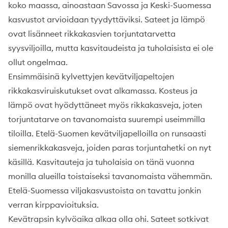
koko maassa, ainoastaan Savossa ja Keski-Suomessa
kasvustot arvioidaan tyydyttäviksi. Sateet ja lämpö
ovat lisänneet rikkakasvien torjuntatarvetta
syysviljoilla, mutta kasvitaudeista ja tuholaisista ei ole
ollut ongelmaa.
Ensimmäisinä kylvettyjen kevätviljapeltojen
rikkakasviruiskutukset ovat alkamassa. Kosteus ja
lämpö ovat hyödyttäneet myös rikkakasveja, joten
torjuntatarve on tavanomaista suurempi useimmilla
tiloilla. Etelä-Suomen kevätviljapelloilla on runsaasti
siemenrikkakasveja, joiden paras torjuntahetki on nyt
käsillä. Kasvitauteja ja tuholaisia on tänä vuonna
monilla alueilla toistaiseksi tavanomaista vähemmän.
Etelä-Suomessa viljakasvustoista on tavattu jonkin
verran kirppavioituksia.
Kevätrapsin kylvöaika alkaa olla ohi. Sateet sotkivat