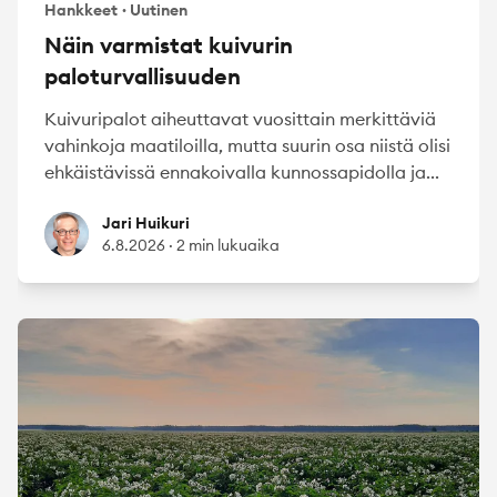
Hankkeet
·
Uutinen
Näin varmistat kuivurin
paloturvallisuuden
Kuivuripalot aiheuttavat vuosittain merkittäviä
vahinkoja maatiloilla, mutta suurin osa niistä olisi
ehkäistävissä ennakoivalla kunnossapidolla ja...
Jari Huikuri
Jari Huikuri
6.8.2026
·
2 min lukuaika