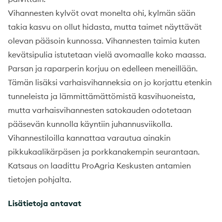
Vihannesten kylvöt ovat monelta ohi, kylmän sään
takia kasvu on ollut hidasta, mutta taimet näyttävät
olevan pääsoin kunnossa. Vihannesten taimia kuten
kevätsipulia istutetaan vielä avomaalle koko maassa.
Parsan ja raparperin korjuu on edelleen meneillään.
Tämän lisäksi varhaisvihanneksia on jo korjattu etenkin
tunneleista ja lämmittämättömistä kasvihuoneista,
mutta varhaisvihannesten satokauden odotetaan
pääsevän kunnolla käyntiin juhannusviikolla.
Vihannestiloilla kannattaa varautua ainakin
pikkukaalikärpäsen ja porkkanakempin seurantaan.
Katsaus on laadittu ProAgria Keskusten antamien
tietojen pohjalta.
Lisätietoja antavat