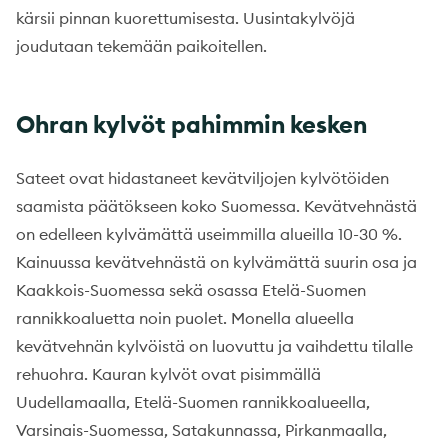
kärsii pinnan kuorettumisesta. Uusintakylvöjä
joudutaan tekemään paikoitellen.
Ohran kylvöt pahimmin kesken
Sateet ovat hidastaneet kevätviljojen kylvötöiden
saamista päätökseen koko Suomessa. Kevätvehnästä
on edelleen kylvämättä useimmilla alueilla 10-30 %.
Kainuussa kevätvehnästä on kylvämättä suurin osa ja
Kaakkois-Suomessa sekä osassa Etelä-Suomen
rannikkoaluetta noin puolet. Monella alueella
kevätvehnän kylvöistä on luovuttu ja vaihdettu tilalle
rehuohra. Kauran kylvöt ovat pisimmällä
Uudellamaalla, Etelä-Suomen rannikkoalueella,
Varsinais-Suomessa, Satakunnassa, Pirkanmaalla,