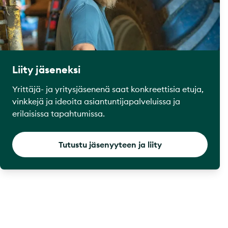
Liity jäseneksi
Yrittäjä- ja yritysjäsenenä saat konkreettisia etuja,
vinkkejä ja ideoita asiantuntijapalveluissa ja
erilaisissa tapahtumissa.
Tutustu jäsenyyteen ja liity