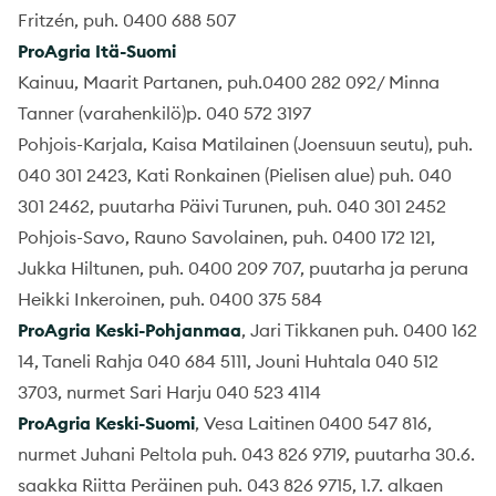
Fritzén, puh. 0400 688 507
ProAgria Itä-Suomi
Kainuu, Maarit Partanen, puh.0400 282 092/ Minna
Tanner (varahenkilö)p. 040 572 3197
Pohjois-Karjala, Kaisa Matilainen (Joensuun seutu), puh.
040 301 2423, Kati Ronkainen (Pielisen alue) puh. 040
301 2462, puutarha Päivi Turunen, puh. 040 301 2452
Pohjois-Savo, Rauno Savolainen, puh. 0400 172 121,
Jukka Hiltunen, puh. 0400 209 707, puutarha ja peruna
Heikki Inkeroinen, puh. 0400 375 584
ProAgria Keski-Pohjanmaa
, Jari Tikkanen puh. 0400 162
14, Taneli Rahja 040 684 5111, Jouni Huhtala 040 512
3703, nurmet Sari Harju 040 523 4114
ProAgria Keski-Suomi
, Vesa Laitinen 0400 547 816,
nurmet Juhani Peltola puh. 043 826 9719, puutarha 30.6.
saakka Riitta Peräinen puh. 043 826 9715, 1.7. alkaen