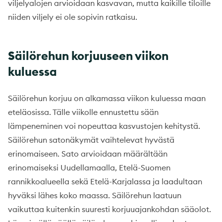
viljelyalojen arvioidaan kasvavan, mutta kaikille tiloille
niiden viljely ei ole sopivin ratkaisu.
Säilörehun korjuuseen viikon
kuluessa
Säilörehun korjuu on alkamassa viikon kuluessa maan
eteläosissa. Tälle viikolle ennustettu sään
lämpeneminen voi nopeuttaa kasvustojen kehitystä.
Säilörehun satonäkymät vaihtelevat hyvästä
erinomaiseen. Sato arvioidaan määrältään
erinomaiseksi Uudellamaalla, Etelä-Suomen
rannikkoalueella sekä Etelä-Karjalassa ja laadultaan
hyväksi lähes koko maassa. Säilörehun laatuun
vaikuttaa kuitenkin suuresti korjuuajankohdan sääolot.