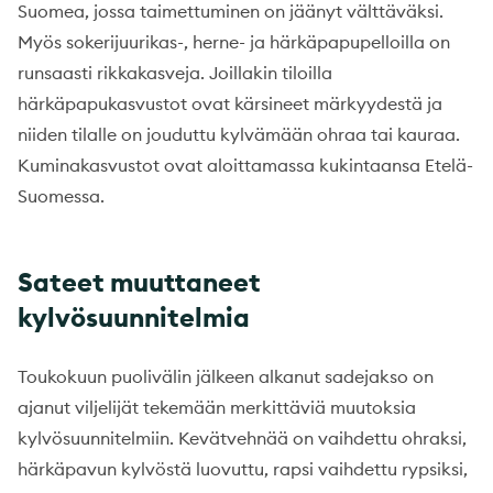
Suomea, jossa taimettuminen on jäänyt välttäväksi.
Myös sokerijuurikas-, herne- ja härkäpapupelloilla on
runsaasti rikkakasveja. Joillakin tiloilla
härkäpapukasvustot ovat kärsineet märkyydestä ja
niiden tilalle on jouduttu kylvämään ohraa tai kauraa.
Kuminakasvustot ovat aloittamassa kukintaansa Etelä-
Suomessa.
Sateet muuttaneet
kylvösuunnitelmia
Toukokuun puolivälin jälkeen alkanut sadejakso on
ajanut viljelijät tekemään merkittäviä muutoksia
kylvösuunnitelmiin. Kevätvehnää on vaihdettu ohraksi,
härkäpavun kylvöstä luovuttu, rapsi vaihdettu rypsiksi,