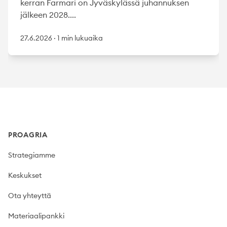
kerran Farmari on Jyväskylässä juhannuksen
jälkeen 2028....
27.6.2026
·
1 min lukuaika
Footer
PROAGRIA
Strategiamme
Keskukset
Ota yhteyttä
Materiaalipankki