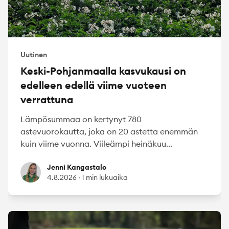
Uutinen
Keski-Pohjanmaalla kasvukausi on
edelleen edellä viime vuoteen
verrattuna
Lämpösummaa on kertynyt 780
astevuorokautta, joka on 20 astetta enemmän
kuin viime vuonna. Viileämpi heinäkuu...
Jenni Kangastalo
Jenni Kangastalo
4.8.2026
·
1 min lukuaika