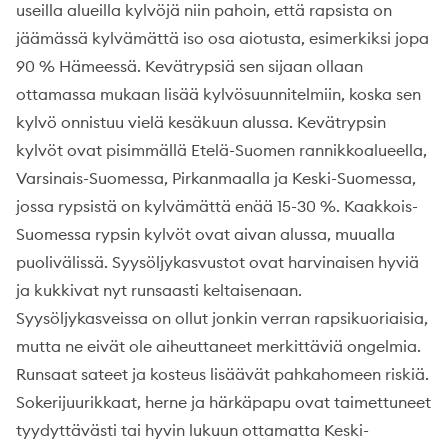
useilla alueilla kylvöjä niin pahoin, että rapsista on
jäämässä kylvämättä iso osa aiotusta, esimerkiksi jopa
90 % Hämeessä. Kevätrypsiä sen sijaan ollaan
ottamassa mukaan lisää kylvösuunnitelmiin, koska sen
kylvö onnistuu vielä kesäkuun alussa. Kevätrypsin
kylvöt ovat pisimmällä Etelä-Suomen rannikkoalueella,
Varsinais-Suomessa, Pirkanmaalla ja Keski-Suomessa,
jossa rypsistä on kylvämättä enää 15-30 %. Kaakkois-
Suomessa rypsin kylvöt ovat aivan alussa, muualla
puolivälissä. Syysöljykasvustot ovat harvinaisen hyviä
ja kukkivat nyt runsaasti keltaisenaan.
Syysöljykasveissa on ollut jonkin verran rapsikuoriaisia,
mutta ne eivät ole aiheuttaneet merkittäviä ongelmia.
Runsaat sateet ja kosteus lisäävät pahkahomeen riskiä.
Sokerijuurikkaat, herne ja härkäpapu ovat taimettuneet
tyydyttävästi tai hyvin lukuun ottamatta Keski-