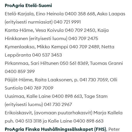
ProAgria Etelä-Suomi
Etelä-Karjala, Eino Heinola 0400 358 668, Asko Laapas
(erityisesti nurmiasiat) 040 721 9991
Kanta-Häme, Vesa Koivula 040 709 2450, Kaija
Hinkkanen (erityisesti luomu) 040 709 2475
Kymenlaakso, Mikko Kemppi 040 709 2489, Netta
Leppäranta 040 537 3453
Pirkanmaa, Sari Hiltunen 050 561 8369, Tuomas Granni
0400 859 399
Päijät-Häme, Raita Laaksonen, p. 041 730 7059, Olli
Suntiola 040 769 7009
Uusimaa, Kalle Laine 0400 898 663, Tage Stam
(erityisesti luomu) 041 730 2967
Erikoiskasvit, (avomaan puutarhakasvit) Marja Kallela
puh. 040 513 3118 ja Kalle Laine 0400 898 663
ProAgria Finska Hushållningssälsskapet (FHS)
, Peter