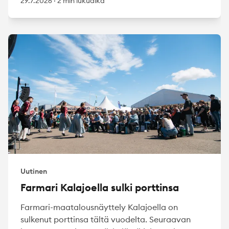
29.7.2026
·
2 min lukuaika
Uutinen
Farmari Kalajoella sulki porttinsa
Farmari-maatalousnäyttely Kalajoella on
sulkenut porttinsa tältä vuodelta. Seuraavan