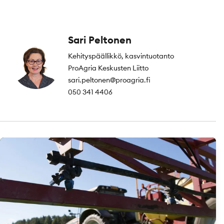
Sari Peltonen
Kehityspäällikkö, kasvintuotanto
ProAgria Keskusten Liitto
sari.peltonen@proagria.fi
050 341 4406