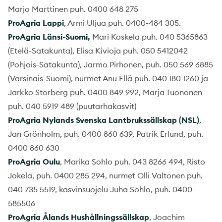
Marjo Marttinen puh. 0400 648 275
ProAgria Lappi
, Armi Uljua puh. 0400-484 305.
ProAgria Länsi-Suomi,
Mari Koskela puh. 040 5365863
(Etelä-Satakunta), Elisa Kivioja puh. 050 5412042
(Pohjois-Satakunta), Jarmo Pirhonen, puh. 050 569 6885
(Varsinais-Suomi), nurmet Anu Ellä puh. 040 180 1260 ja
Jarkko Storberg puh. 0400 849 992, Marja Tuononen
puh. 040 5919 489 (puutarhakasvit)
ProAgria Nylands Svenska Lantbrukssällskap (NSL)
,
Jan Grönholm, puh. 0400 860 639, Patrik Erlund, puh.
0400 860 630
ProAgria Oulu
, Marika Sohlo puh. 043 8266 494, Risto
Jokela, puh. 0400 285 294, nurmet Olli Valtonen puh.
040 735 5519, kasvinsuojelu Juha Sohlo, puh. 0400-
585506
ProAgria Ålands Hushållningssällskap
, Joachim