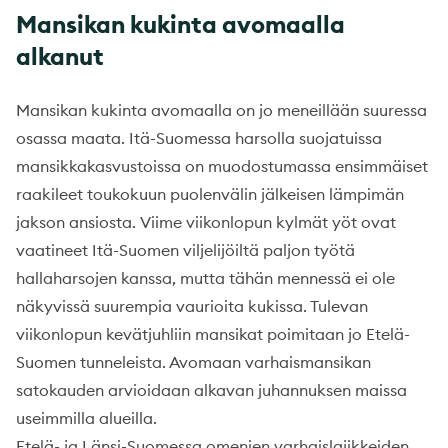
Mansikan kukinta avomaalla
alkanut
Mansikan kukinta avomaalla on jo meneillään suuressa
osassa maata. Itä-Suomessa harsolla suojatuissa
mansikkakasvustoissa on muodostumassa ensimmäiset
raakileet toukokuun puolenvälin jälkeisen lämpimän
jakson ansiosta. Viime viikonlopun kylmät yöt ovat
vaatineet Itä-Suomen viljelijöiltä paljon työtä
hallaharsojen kanssa, mutta tähän mennessä ei ole
näkyvissä suurempia vaurioita kukissa. Tulevan
viikonlopun kevätjuhliin mansikat poimitaan jo Etelä-
Suomen tunneleista. Avomaan varhaismansikan
satokauden arvioidaan alkavan juhannuksen maissa
useimmilla alueilla.
Etelä- ja Länsi-Suomessa omenien varhaislajikkeiden