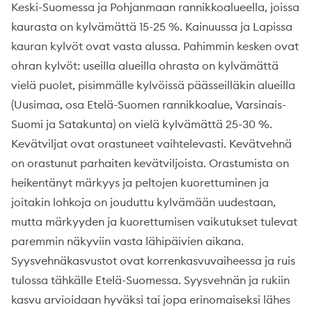
Keski-Suomessa ja Pohjanmaan rannikkoalueella, joissa
kaurasta on kylvämättä 15-25 %. Kainuussa ja Lapissa
kauran kylvöt ovat vasta alussa. Pahimmin kesken ovat
ohran kylvöt: useilla alueilla ohrasta on kylvämättä
vielä puolet, pisimmälle kylvöissä päässeilläkin alueilla
(Uusimaa, osa Etelä-Suomen rannikkoalue, Varsinais-
Suomi ja Satakunta) on vielä kylvämättä 25-30 %.
Kevätviljat ovat orastuneet vaihtelevasti. Kevätvehnä
on orastunut parhaiten kevätviljoista. Orastumista on
heikentänyt märkyys ja peltojen kuorettuminen ja
joitakin lohkoja on jouduttu kylvämään uudestaan,
mutta märkyyden ja kuorettumisen vaikutukset tulevat
paremmin näkyviin vasta lähipäivien aikana.
Syysvehnäkasvustot ovat korrenkasvuvaiheessa ja ruis
tulossa tähkälle Etelä-Suomessa. Syysvehnän ja rukiin
kasvu arvioidaan hyväksi tai jopa erinomaiseksi lähes