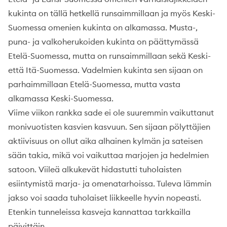
kukinta on tällä hetkellä runsaimmillaan ja myös Keski-
Suomessa omenien kukinta on alkamassa. Musta-,
puna- ja valkoherukoiden kukinta on päättymässä
Etelä-Suomessa, mutta on runsaimmillaan sekä Keski-
että Itä-Suomessa. Vadelmien kukinta sen sijaan on
parhaimmillaan Etelä-Suomessa, mutta vasta
alkamassa Keski-Suomessa.
Viime viikon rankka sade ei ole suuremmin vaikuttanut
monivuotisten kasvien kasvuun. Sen sijaan pölyttäjien
aktiivisuus on ollut aika alhainen kylmän ja sateisen
sään takia, mikä voi vaikuttaa marjojen ja hedelmien
satoon. Viileä alkukevät hidastutti tuholaisten
esiintymistä marja- ja omenatarhoissa. Tuleva lämmin
jakso voi saada tuholaiset liikkeelle hyvin nopeasti.
Etenkin tunneleissa kasveja kannattaa tarkkailla
päivittäin.