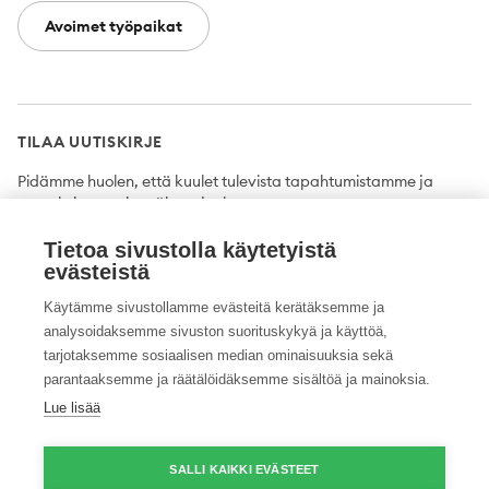
Avoimet työpaikat
TILAA UUTISKIRJE
Pidämme huolen, että kuulet tulevista tapahtumistamme ja
uutuuksista ensimmäisten joukossa.
Tietoa sivustolla käytetyistä
Tilaa
evästeistä
Käytämme sivustollamme evästeitä kerätäksemme ja
analysoidaksemme sivuston suorituskykyä ja käyttöä,
tarjotaksemme sosiaalisen median ominaisuuksia sekä
Twitter
Facebook
YouTube
Instagram
LinkedIn
parantaaksemme ja räätälöidäksemme sisältöä ja mainoksia.
Lue lisää
Tietosuojaseloste
Saavutettavuusseloste
Ilmoituskanava
SALLI KAIKKI EVÄSTEET