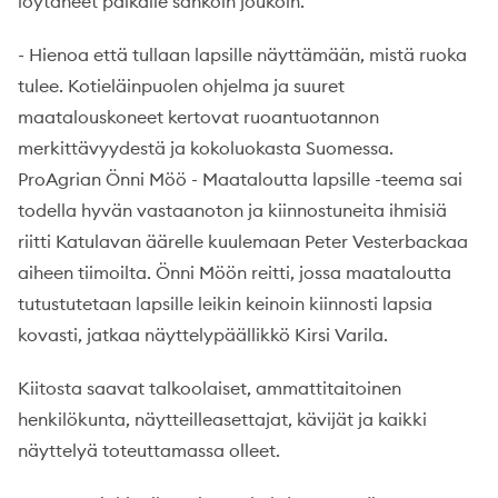
löytäneet paikalle sankoin joukoin.
- Hienoa että tullaan lapsille näyttämään, mistä ruoka
tulee. Kotieläinpuolen ohjelma ja suuret
maatalouskoneet kertovat ruoantuotannon
merkittävyydestä ja kokoluokasta Suomessa.
ProAgrian Önni Möö - Maataloutta lapsille -teema sai
todella hyvän vastaanoton ja kiinnostuneita ihmisiä
riitti Katulavan äärelle kuulemaan Peter Vesterbackaa
aiheen tiimoilta. Önni Möön reitti, jossa maataloutta
tutustutetaan lapsille leikin keinoin kiinnosti lapsia
kovasti, jatkaa näyttelypäällikkö Kirsi Varila.
Kiitosta saavat talkoolaiset, ammattitaitoinen
henkilökunta, näytteilleasettajat, kävijät ja kaikki
näyttelyä toteuttamassa olleet.