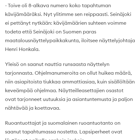
- Toive oli 8-alkava numero koko tapahtuman
kävijämääräksi. Nyt ylitimme sen reippaasti. Seinäjoki
ei pettänyt nytkään: kävijämäärien suhteen voimme
todeta että Seinäjoki on Suomen paras
maatalousnäyttelypaikkakunta, iloitsee näyttelyjohtaja
Henri Honkala.
Yleisö on saanut nauttia runsaasta näyttelyn
tarjonnasta. Ohjelmanumeroita on ollut huikea määrä,
niin asiapitoista tiukkaa ammattiasiaa, kuin sisällöltään
keveämpää ohjelmaa. Näytteilleasettajien osastot
ovat tarjonneet uutuuksia ja asiantuntemusta ja paljon
nähtävää ja koettavaa.
Ruoantuottajat ja suomalainen ruoantuotanto on
saanut tapahtumassa nostetta. Lapsiperheet ovat