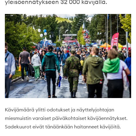
yleisöennätykseen 32 000 kävijällä.
Kävijämäärä ylitti odotukset ja näyttelyjohtajan
miesmuistin varaiset päiväkohtaiset kävijäennätykset.
Sadekuurot eivät tänäänkään haitanneet kävijöitä.