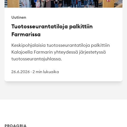
Uutinen
Tuotosseurantatiloja palkittiin
Farmarissa
Keskipohjalaisia tuotosseurantatiloja palkittiin
Kalajoella Farmarin yhteydessä järjestetyssä
tuotosseurantajuhlassa.
26.6.2026
·
2 min lukuaika
Footer
PROAGRIA