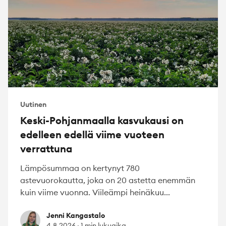
Uutinen
Keski-Pohjanmaalla kasvukausi on
edelleen edellä viime vuoteen
verrattuna
Lämpösummaa on kertynyt 780
astevuorokautta, joka on 20 astetta enemmän
kuin viime vuonna. Viileämpi heinäkuu...
Jenni Kangastalo
Jenni Kangastalo
4.8.2026
·
1 min lukuaika