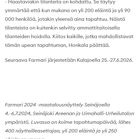
- Haastaviakin tilanteita on kohdattu. Se täytyy
ymmärtää että kun mukana on yli 200 eläintä ja yli 90
000 henkilöä, jotakin yleensä aina tapahtuu. Näistä
tilanteista on kuitenkin selvitty ammattitaitoisella
tilanteiden hoidolla. Kiitos kaikille, jotka mahdollistavat
tämän upean tapahtuman, Honkala päättää.
Seuraava Farmari järjestetään Kalajoella 25.-27.6.2026.
Farmari 2024 -maatalousnäyttely Seinäjoella
4.-6.7.2024, Seinäjoki Areenan ja Uimahalli-Urheilutalon
ympäristö. Luvassa on kolme tapahtumapäivää, lähes
400 näytteilleasettajaa, yli 200 eläintä ja yli 250