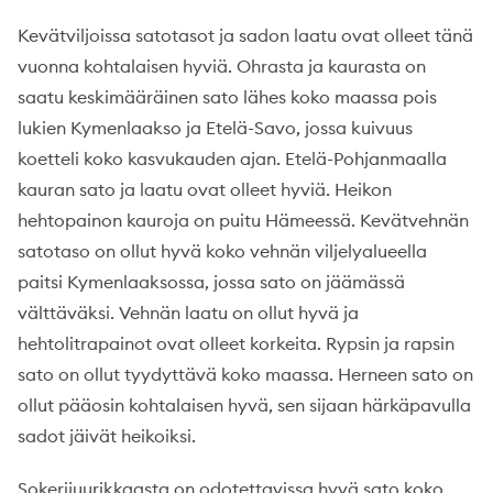
Kevätviljoissa satotasot ja sadon laatu ovat olleet tänä
vuonna kohtalaisen hyviä. Ohrasta ja kaurasta on
saatu keskimääräinen sato lähes koko maassa pois
lukien Kymenlaakso ja Etelä-Savo, jossa kuivuus
koetteli koko kasvukauden ajan. Etelä-Pohjanmaalla
kauran sato ja laatu ovat olleet hyviä. Heikon
hehtopainon kauroja on puitu Hämeessä. Kevätvehnän
satotaso on ollut hyvä koko vehnän viljelyalueella
paitsi Kymenlaaksossa, jossa sato on jäämässä
välttäväksi. Vehnän laatu on ollut hyvä ja
hehtolitrapainot ovat olleet korkeita. Rypsin ja rapsin
sato on ollut tyydyttävä koko maassa. Herneen sato on
ollut pääosin kohtalaisen hyvä, sen sijaan härkäpavulla
sadot jäivät heikoiksi.
Sokerijuurikkaasta on odotettavissa hyvä sato koko