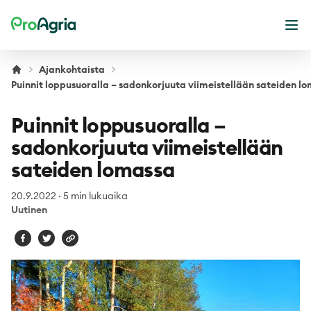
ProAgria
Ava
Ajankohtaista
Puinnit loppusuoralla – sadonkorjuuta viimeistellään sateiden l
Puinnit loppusuoralla –
sadonkorjuuta viimeistellään
sateiden lomassa
20.9.2022
·
5 min lukuaika
Uutinen