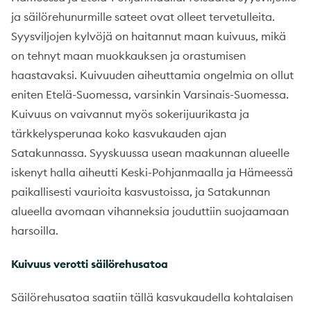
ja säilörehunurmille sateet ovat olleet tervetulleita.
Syysviljojen kylvöjä on haitannut maan kuivuus, mikä
on tehnyt maan muokkauksen ja orastumisen
haastavaksi. Kuivuuden aiheuttamia ongelmia on ollut
eniten Etelä-Suomessa, varsinkin Varsinais-Suomessa.
Kuivuus on vaivannut myös sokerijuurikasta ja
tärkkelysperunaa koko kasvukauden ajan
Satakunnassa. Syyskuussa usean maakunnan alueelle
iskenyt halla aiheutti Keski-Pohjanmaalla ja Hämeessä
paikallisesti vaurioita kasvustoissa, ja Satakunnan
alueella avomaan vihanneksia jouduttiin suojaamaan
harsoilla.
Kuivuus verotti säilörehusatoa
Säilörehusatoa saatiin tällä kasvukaudella kohtalaisen