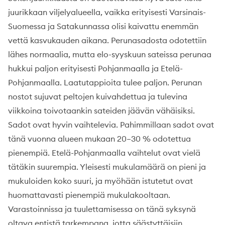
juurikkaan viljelyalueella, vaikka erityisesti Varsinais-
Suomessa ja Satakunnassa olisi kaivattu enemmän
vettä kasvukauden aikana. Perunasadosta odotettiin
lähes normaalia, mutta elo-syyskuun sateissa perunaa
hukkui paljon erityisesti Pohjanmaalla ja Etelä-
Pohjanmaalla. Laatutappioita tulee paljon. Perunan
nostot sujuvat peltojen kuivahdettua ja tulevina
viikkoina toivotaankin sateiden jäävän vähäisiksi.
Sadot ovat hyvin vaihtelevia. Pahimmillaan sadot ovat
tänä vuonna alueen mukaan 20–30 % odotettua
pienempiä. Etelä-Pohjanmaalla vaihtelut ovat vielä
tätäkin suurempia. Yleisesti mukulamäärä on pieni ja
mukuloiden koko suuri, ja myöhään istutetut ovat
huomattavasti pienempiä mukulakooltaan.
Varastoinnissa ja tuulettamisessa on tänä syksynä
oltava entistä tarkempana, jotta säästyttäisiin