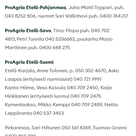
ProAgria
Etelä-Pohjanmaa
, Juha-Matti Toppari, puh.
043 8252 806, nurmet Sari Vallinhovi puh. 0400 764 217
ProAgria
Etelä-Savo
, Timo Piispa puh. 040 702
4813, Petri Tunnila 040 5336683, puutarha Marjo
Marttinen puh. 0400 648 275
ProAgria
Etelä-Suomi
Etelä-Karjala, Anne Tolonen, p. 050 302 4670, Asko
Laapas (erityisesti nurmiasiat) 040 721 9991
Kanta-Häme, Vesa Koivula 040 709 2450, Kaija
Hinkkanen (erityisesti luomu) 040 709 2475
Kymenlaakso, Mikko Kemppi 040 709 2489, Netta
Leppäranta 040 537 3453
Pirkanmaa, Sari Hiltunen 050 561 8369, Tuomas Granni