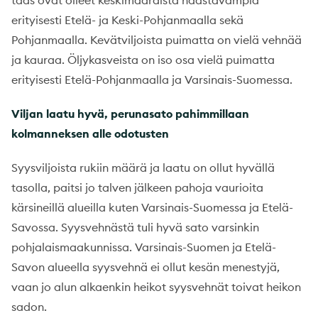
taas ovat olleet keskimääräistä haastavampia
erityisesti Etelä- ja Keski-Pohjanmaalla sekä
Pohjanmaalla. Kevätviljoista puimatta on vielä vehnää
ja kauraa. Öljykasveista on iso osa vielä puimatta
erityisesti Etelä-Pohjanmaalla ja Varsinais-Suomessa.
Viljan laatu hyvä, perunasato pahimmillaan
kolmanneksen alle odotusten
Syysviljoista rukiin määrä ja laatu on ollut hyvällä
tasolla, paitsi jo talven jälkeen pahoja vaurioita
kärsineillä alueilla kuten Varsinais-Suomessa ja Etelä-
Savossa. Syysvehnästä tuli hyvä sato varsinkin
pohjalaismaakunnissa. Varsinais-Suomen ja Etelä-
Savon alueella syysvehnä ei ollut kesän menestyjä,
vaan jo alun alkaenkin heikot syysvehnät toivat heikon
sadon.