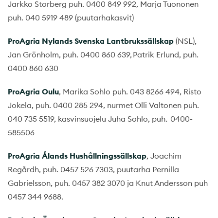
Jarkko Storberg puh. 0400 849 992, Marja Tuononen
puh. 040 5919 489 (puutarhakasvit)
ProAgria
Nylands
Svenska
Lantbrukssällskap
(NSL),
Jan Grönholm, puh. 0400 860 639, Patrik Erlund, puh.
0400 860 630
ProAgria
Oulu
, Marika Sohlo puh. 043 8266 494, Risto
Jokela, puh. 0400 285 294, nurmet Olli Valtonen puh.
040 735 5519, kasvinsuojelu Juha Sohlo, puh. 0400-
585506
ProAgria
Ålands
Hushållningssällskap
, Joachim
Regårdh, puh. 0457 526 7303, puutarha Pernilla
Gabrielsson, puh. 0457 382 3070 ja Knut Andersson puh
0457 344 9688.