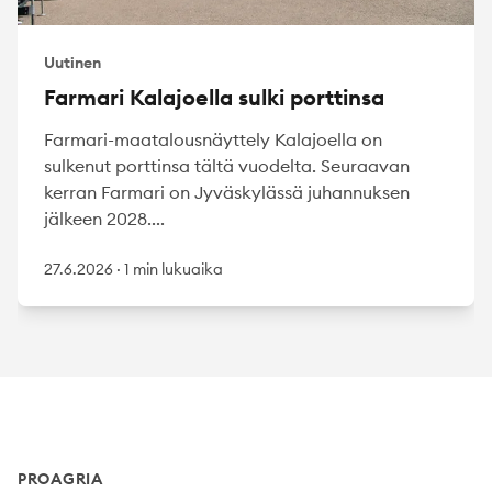
Uutinen
Farmari Kalajoella sulki porttinsa
Farmari-maatalousnäyttely Kalajoella on
sulkenut porttinsa tältä vuodelta. Seuraavan
kerran Farmari on Jyväskylässä juhannuksen
jälkeen 2028....
27.6.2026
·
1 min lukuaika
Footer
PROAGRIA