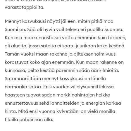
varastotappioilta.
Mennyt kasvukausi näytti jälleen, miten pitkä maa
Suomi on. Sää oli hyvin vaihteleva eri puolilla Suomea.
Kun osa maakunnasta sai vettä enemmän kuin tarpeen,
oli alueita, jossa sateita ei saatu juurikaan koko kesänä.
Tämän vuoksi maan rakenne ja ojituksen toimivuus
korostuvat koko ajan enemmän. Kun maan rakenne on
kunnossa, pelto kestää paremmin sään ääri-ilmiöitä.
Satomäärältään mennyt kasvukausi on lähellä
normaalia satoa. Ensi vuoden viljelysuunnittelussa
haasteen tuovat sadon markkinahintojen heikko
ennustettavuus sekä lannoitteiden ja energian korkea
hinta. Mitä ensi vuonna kylvetään, on vielä monilla
tiloilla pohdinnan alla.