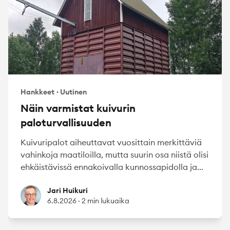
Hankkeet
·
Uutinen
Näin varmistat kuivurin
paloturvallisuuden
Kuivuripalot aiheuttavat vuosittain merkittäviä
vahinkoja maatiloilla, mutta suurin osa niistä olisi
ehkäistävissä ennakoivalla kunnossapidolla ja...
Jari Huikuri
Jari Huikuri
6.8.2026
·
2 min lukuaika