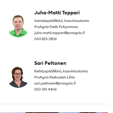
Juha-Matti Toppari
toimialapäällikkö, kasvintuotanto
ProAgria Etelä-Pohjanmaa
juha-matti.toppari@proagria.fi
043 825 2806
Sari Peltonen
Kehityspäällikkö, kasvintuotanto
ProAgria Keskusten Liitto
sari.peltonen@proagria.fi
050 341 4406