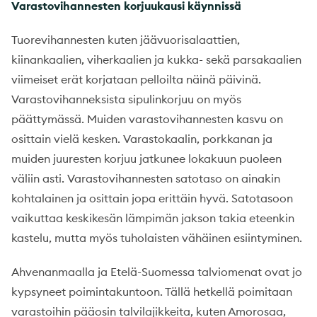
Varastovihannesten korjuukausi käynnissä
Tuorevihannesten kuten jäävuorisalaattien,
kiinankaalien, viherkaalien ja kukka- sekä parsakaalien
viimeiset erät korjataan pelloilta näinä päivinä.
Varastovihanneksista sipulinkorjuu on myös
päättymässä. Muiden varastovihannesten kasvu on
osittain vielä kesken. Varastokaalin, porkkanan ja
muiden juuresten korjuu jatkunee lokakuun puoleen
väliin asti. Varastovihannesten satotaso on ainakin
kohtalainen ja osittain jopa erittäin hyvä. Satotasoon
vaikuttaa keskikesän lämpimän jakson takia eteenkin
kastelu, mutta myös tuholaisten vähäinen esiintyminen.
Ahvenanmaalla ja Etelä-Suomessa talviomenat ovat jo
kypsyneet poimintakuntoon. Tällä hetkellä poimitaan
varastoihin pääosin talvilajikkeita, kuten Amorosaa,