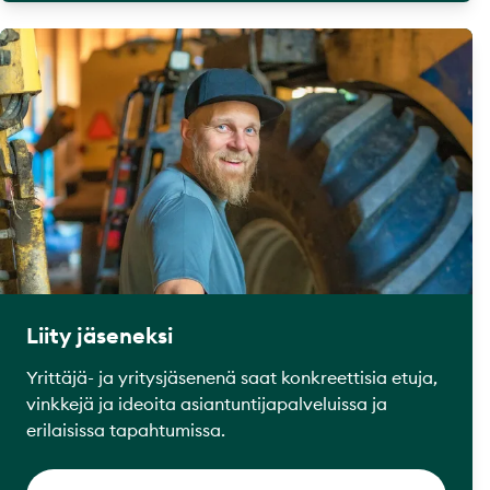
Liity jäseneksi
Yrittäjä- ja yritysjäsenenä saat konkreettisia etuja,
vinkkejä ja ideoita asiantuntijapalveluissa ja
erilaisissa tapahtumissa.