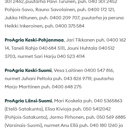
301 2462, puutarha Päivi Turunen, puh. 040 301 2452
Pohjois-Savo, Rauno Savolainen, puh. 0400 172 121,
Jukka Hiltunen, puh. 0400 209 707, puutarha ja peruna
Heikki Inkeroinen, puh. 0400 375 584
ProAgria
Keski-Pohjanmaa
, Jari Tikkanen puh. 0400 162
14, Taneli Rahja 040 684 5111, Jouni Huhtala 040 512
3703, nurmet Sari Harju 040 523 4114
ProAgria
Keski-Suomi
, Vesa Laitinen 0400 547 816,
nurmet Juhani Peltola puh. 043 826 9719, puutarha
Marjo Marttinen puh. 0400 648 275
ProAgria
Länsi-Suomi
, Mari Koskela puh. 040 5365863
(Etelä-Satakunta), Elisa Kivioja puh. 050 5412042
(Pohjois-Satakunta), Jarmo Pirhonen, puh. 050 569 6885
(Varsinais-Suomi), nurmet Anu Ellä puh. 040 180 1260 ja