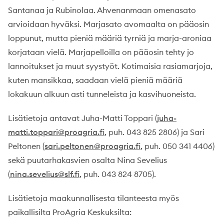
Santanaa ja Rubinolaa. Ahvenanmaan omenasato
arvioidaan hyväksi. Marjasato avomaalta on pääosin
loppunut, mutta pieniä määriä tyrniä ja marja-aroniaa
korjataan vielä. Marjapelloilla on pääosin tehty jo
lannoitukset ja muut syystyöt. Kotimaisia rasiamarjoja,
kuten mansikkaa, saadaan vielä pieniä määriä
lokakuun alkuun asti tunneleista ja kasvihuoneista.
Lisätietoja antavat Juha-Matti Toppari (
juha-
matti.toppari@proagria.fi
, puh. 043 825 2806) ja Sari
Peltonen (
sari.peltonen@proagria.fi
, puh. 050 341 4406)
sekä puutarhakasvien osalta Nina Sevelius
(
nina.sevelius@slf.fi
, puh. 043 824 8705).
Lisätietoja maakunnallisesta tilanteesta myös
paikallisilta ProAgria Keskuksilta: