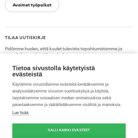
Avoimet työpaikat
TILAA UUTISKIRJE
Pidämme huolen, että kuulet tulevista tapahtumistamme ja
uutuuksista ensimmäisten joukossa.
Tietoa sivustolla käytetyistä
Tilaa
evästeistä
Käytämme sivustollamme evästeitä kerätäksemme ja
analysoidaksemme sivuston suorituskykyä ja käyttöä,
tarjotaksemme sosiaalisen median ominaisuuksia sekä
Twitter
Facebook
YouTube
Instagram
LinkedIn
parantaaksemme ja räätälöidäksemme sisältöä ja mainoksia.
Lue lisää
Tietosuojaseloste
Saavutettavuusseloste
Ilmoituskanava
SALLI KAIKKI EVÄSTEET