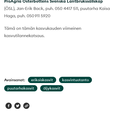
ProAgria
Österbottens
Svenska
Lantbrukssällskap
(ÖSL), Jan-Erik Back, puh. 050 4417 511, puutarha Kaisa
Haga, puh. 050 911 5920
Tämä on tämän kasvukauden viimeinen
kasvutilannekatsaus.
Avainsanat:
erikoiskasvit
kasvintuotanto
puutarhakasvit
öljykasvit