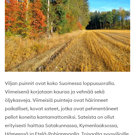
Viljan puinnit ovat koko Suomessa loppusuoralla.
Viimeisenä korjataan kauraa ja vehnää sekä
öljykasveja. Viimeisiä puinteja ovat häirinneet
paikalliset, kovat sateet, jotka ovat pehmentäneet
pellot koneita kantamattomiksi. Sateista on ollut
erityisesti haittaa Satakunnassa, Kymenlaaksossa,
Hämeessä ja Etelä-Pohjanmaalla. Toisaalta syysviljoille