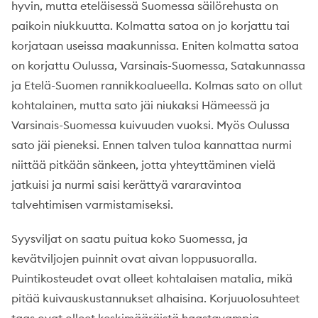
hyvin, mutta eteläisessä Suomessa säilörehusta on
paikoin niukkuutta. Kolmatta satoa on jo korjattu tai
korjataan useissa maakunnissa. Eniten kolmatta satoa
on korjattu Oulussa, Varsinais-Suomessa, Satakunnassa
ja Etelä-Suomen rannikkoalueella. Kolmas sato on ollut
kohtalainen, mutta sato jäi niukaksi Hämeessä ja
Varsinais-Suomessa kuivuuden vuoksi. Myös Oulussa
sato jäi pieneksi. Ennen talven tuloa kannattaa nurmi
niittää pitkään sänkeen, jotta yhteyttäminen vielä
jatkuisi ja nurmi saisi kerättyä vararavintoa
talvehtimisen varmistamiseksi.
Syysviljat on saatu puitua koko Suomessa, ja
kevätviljojen puinnit ovat aivan loppusuoralla.
Puintikosteudet ovat olleet kohtalaisen matalia, mikä
pitää kuivauskustannukset alhaisina. Korjuuolosuhteet