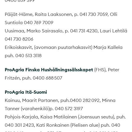
0400 859 399
Päijät-Häme, Raita Laaksonen, p. 041 730 7059, Olli
Suntiola 040 769 7009
Uusimaa, Marko Sairasalo, p. 041 731 4230, Lauri Lehtilä
041 730 8206
Erikoiskasvit, (avomaan puutarhakasvit) Marja Kallela
puh. 040 513 3118
ProAgria
Finska
Hushållningssälsskapet
(FHS), Peter
Fritzén, puh. 0400 688 507
ProAgria
Itä-Suomi
Kainuu, Maarit Partanen, puh.0400 282 092, Minna
Tanner (varahenkilö)p. 040 572 3197
Pohjois-Karjala, Kaisa Matilainen (Joensuun seutu), puh.
040 301 2423, Kati Ronkainen (Pielisen alue) puh. 040