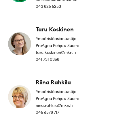
043 825 5253
Taru Koskinen
Ympäristöasiantuntija
ProAgria Pohjois-Suomi
taru.koskinen@mkn.fi
041 731 0368
Riina Rahkila
Ympäristöasiantuntija
ProAgria Pohjois-Suomi
riina.rahkila@mkn.fi
045 6578 717