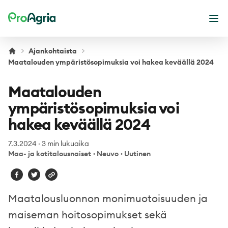
ProAgria
Ava
Ajankohtaista
Maatalouden ympäristösopimuksia voi hakea keväällä 2024
Maatalouden
ympäristösopimuksia voi
hakea keväällä 2024
7.3.2024
·
3 min lukuaika
Maa- ja kotitalousnaiset
·
Neuvo
·
Uutinen
Maatalousluonnon monimuotoisuuden ja
maiseman hoitosopimukset sekä