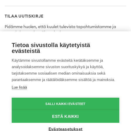
TILAA UUTISKIRJE
Pidämme huolen, että kuulet tulevista tapahtumistamme ja
uutuuksista ensimmäisten joukossa.
Tietoa sivustolla käytetyistä
Tilaa
evästeistä
Käytämme sivustollamme evästeitä kerätäksemme ja
analysoidaksemme sivuston suorituskykyä ja käyttöä,
tarjotaksemme sosiaalisen median ominaisuuksia sekä
Twitter
Facebook
YouTube
Instagram
LinkedIn
parantaaksemme ja räätälöidäksemme sisältöä ja mainoksia.
Lue lisää
Tietosuojaseloste
Saavutettavuusseloste
Ilmoituskanava
SALLI KAIKKI EVÄSTEET
© 2026 ProAgria. Kaikki oikeudet pidätetään.
ESTÄ KAIKKI
Evästeasetukset