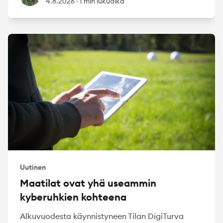
4.8.2026
·
1 min lukuaika
Uutinen
Maatilat ovat yhä useammin
kyberuhkien kohteena
Alkuvuodesta käynnistyneen Tilan DigiTurva