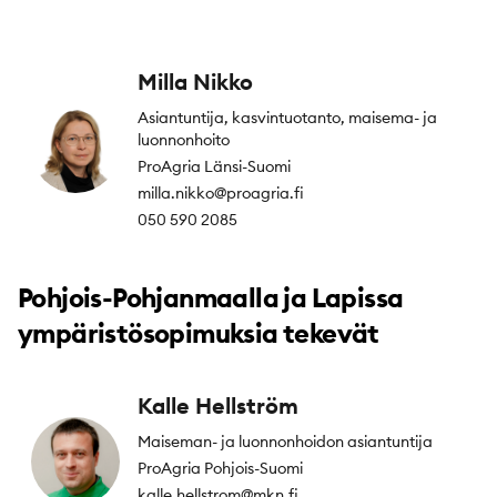
Milla Nikko
Asiantuntija, kasvintuotanto, maisema- ja
luonnonhoito
ProAgria Länsi-Suomi
milla.nikko@proagria.fi
050 590 2085
Pohjois-Pohjanmaalla ja Lapissa
ympäristösopimuksia tekevät
Kalle Hellström
Maiseman- ja luonnonhoidon asiantuntija
ProAgria Pohjois-Suomi
kalle.hellstrom@mkn.fi