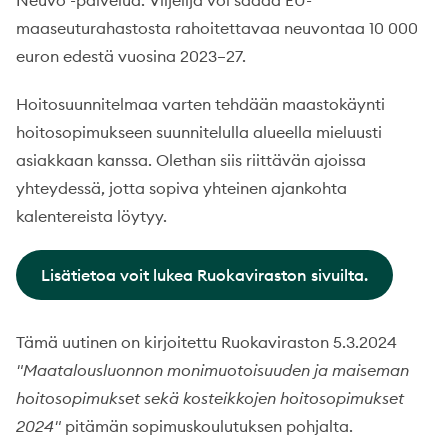
Neuvo -palvelua. Viljelijä voi saada EU-
maaseuturahastosta rahoitettavaa neuvontaa 10 000
euron edestä vuosina 2023–27.
Hoitosuunnitelmaa varten tehdään maastokäynti
hoitosopimukseen suunnitelulla alueella mieluusti
asiakkaan kanssa. Olethan siis riittävän ajoissa
yhteydessä, jotta sopiva yhteinen ajankohta
kalentereista löytyy.
Lisätietoa voit lukea Ruokaviraston sivuilta.
Tämä uutinen on kirjoitettu Ruokaviraston 5.3.2024
"Maatalousluonnon monimuotoisuuden ja maiseman
hoitosopimukset sekä kosteikkojen hoitosopimukset
2024"
pitämän sopimuskoulutuksen pohjalta.