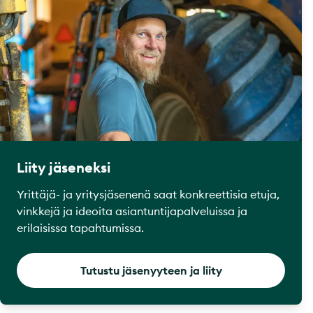
Liity jäseneksi
Yrittäjä- ja yritysjäsenenä saat konkreettisia etuja,
vinkkejä ja ideoita asiantuntijapalveluissa ja
erilaisissa tapahtumissa.
Tutustu jäsenyyteen ja liity