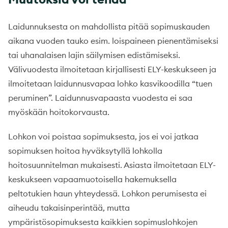
Laidunnuksesta on mahdollista pitää sopimuskauden
aikana vuoden tauko esim. loispaineen pienentämiseksi
tai uhanalaisen lajin säilymisen edistämiseksi.
Välivuodesta ilmoitetaan kirjallisesti ELY-keskukseen ja
ilmoitetaan laidunnusvapaa lohko kasvikoodilla “tuen
peruminen”. Laidunnusvapaasta vuodesta ei saa
myöskään hoitokorvausta.
Lohkon voi poistaa sopimuksesta, jos ei voi jatkaa
sopimuksen hoitoa hyväksytyllä lohkolla
hoitosuunnitelman mukaisesti. Asiasta ilmoitetaan ELY-
keskukseen vapaamuotoisella hakemuksella
peltotukien haun yhteydessä. Lohkon perumisesta ei
aiheudu takaisinperintää, mutta
ympäristösopimuksesta kaikkien sopimuslohkojen