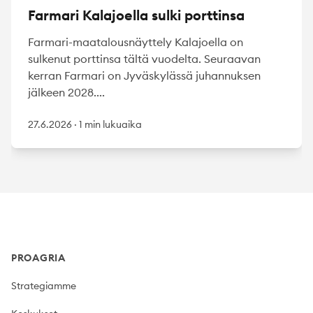
Farmari Kalajoella sulki porttinsa
Farmari-maatalousnäyttely Kalajoella on
sulkenut porttinsa tältä vuodelta. Seuraavan
kerran Farmari on Jyväskylässä juhannuksen
jälkeen 2028....
27.6.2026
·
1 min lukuaika
Footer
PROAGRIA
Strategiamme