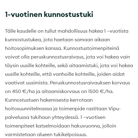
1-vuotinen kunnostustuki
Tälle kaudelle on tullut mahdollisuus hakea 1 –vuotista
kunnostustukea, jota haetaan samaan aikaan
hoitosopimuksen kanssa. Kunnostustoimenpiteinä
voivat olla peruskunnostusraivaus, jota voi hakea vain
täysin uusille kohteille, sekä aitaamistuki, jota voi hakea
uusille kohteille, että vanhoille kohteille, joiden aidat
vaativat uusimista. Peruskunnostusraivauksen korvaus
on 450 €/ha ja aitaamiskorvaus on 1500 €/ha.
Kunnostustuen hakemisesta kerrotaan
hoitosuunnitelmassa ja toimenpide rastitaan Vipu-
palvelussa tukihaun yhteydessä. 1 –vuotisen
toimenpiteet katselmoidaan hakuvuonna, jolloin
varmistetaan alueen tukikelpoisuus.