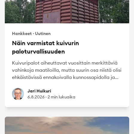
Hankkeet
·
Uutinen
Näin varmistat kuivurin
paloturvallisuuden
Kuivuripalot aiheuttavat vuosittain merkittäviä
vahinkoja maatiloilla, mutta suurin osa niistä olisi
ehkäistävissä ennakoivalla kunnossapidolla ja...
Jari Huikuri
Jari Huikuri
6.8.2026
·
2 min lukuaika