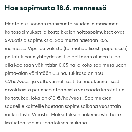
Hae sopimusta 18.6. mennessä
Maatalousluonnon monimuotoisuuden ja maiseman
hoitosopimukset ja kosteikkojen hoitosopimukset ovat
5-vuotisia sopimuksia. Sopimusta haetaan 18.6.
mennessä Vipu-palvelusta (tai mahdollisesti paperisesti)
peltotukihaun yhteydessä. Hoidettavan alueen tulee
olla kooltaan vähintään 0,05 ha ja koko sopimusalueen
pinta-alan vähintään 0,3 ha. Tukitaso on 460
€/ha/vuosi ja valtakunnallisesti tai maakunnallisesti
arvokkaista perinnebiotoopeista voi saada korotettua
hoitotukea, joka on 610 €/ha/vuosi. Sopimuksen
saaneille kohteille haetaan sopimusaikana vuosittain
maksatusta Vipusta. Maksatuksen hakemisesta tulee
lisätietoa sopimuspäätöksen mukana.