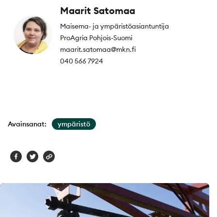
Maarit Satomaa
Maisema- ja ympäristöasiantuntija
ProAgria Pohjois-Suomi
maarit.satomaa@mkn.fi
040 566 7924
Avainsanat:
ympäristö