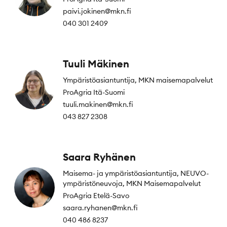
paivi.jokinen@mkn.fi
040 301 2409
Tuuli Mäkinen
Ympäristöasiantuntija, MKN maisemapalvelut
ProAgria Itä-Suomi
tuuli.makinen@mkn.fi
043 827 2308
Saara Ryhänen
Maisema- ja ympäristöasiantuntija, NEUVO-
ympäristöneuvoja, MKN Maisemapalvelut
ProAgria Etelä-Savo
saara.ryhanen@mkn.fi
040 486 8237