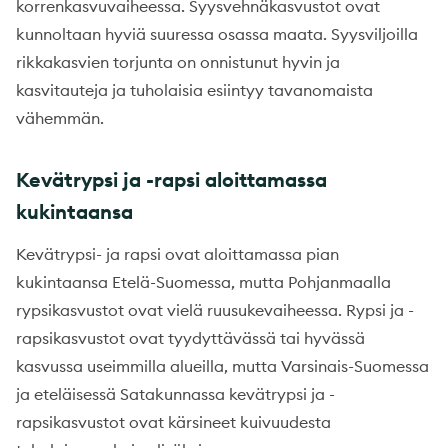
korrenkasvuvaiheessa. Syysvehnäkasvustot ovat
kunnoltaan hyviä suuressa osassa maata. Syysviljoilla
rikkakasvien torjunta on onnistunut hyvin ja
kasvitauteja ja tuholaisia esiintyy tavanomaista
vähemmän.
Kevätrypsi ja -rapsi aloittamassa
kukintaansa
Kevätrypsi- ja rapsi ovat aloittamassa pian
kukintaansa Etelä-Suomessa, mutta Pohjanmaalla
rypsikasvustot ovat vielä ruusukevaiheessa. Rypsi ja -
rapsikasvustot ovat tyydyttävässä tai hyvässä
kasvussa useimmilla alueilla, mutta Varsinais-Suomessa
ja eteläisessä Satakunnassa kevätrypsi ja -
rapsikasvustot ovat kärsineet kuivuudesta