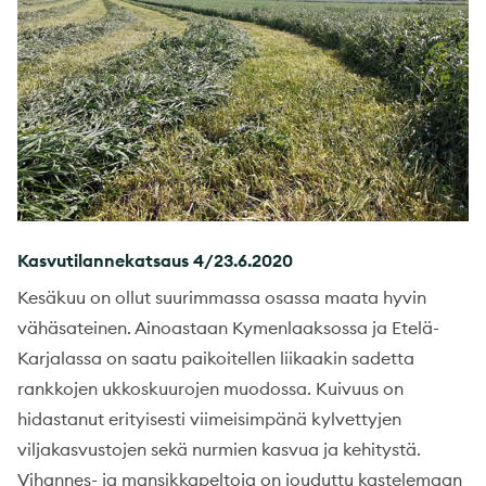
Kasvutilannekatsaus 4/23.6.2020
Kesäkuu on ollut suurimmassa osassa maata hyvin
vähäsateinen. Ainoastaan Kymenlaaksossa ja Etelä-
Karjalassa on saatu paikoitellen liikaakin sadetta
rankkojen ukkoskuurojen muodossa. Kuivuus on
hidastanut erityisesti viimeisimpänä kylvettyjen
viljakasvustojen sekä nurmien kasvua ja kehitystä.
Vihannes- ja mansikkapeltoja on jouduttu kastelemaan