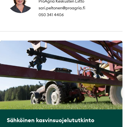
ProAgria Keskusten Liitto
sari.peltonen@proagria.fi
050 341 4406
Sähköinen kasvinsuojelututkinto