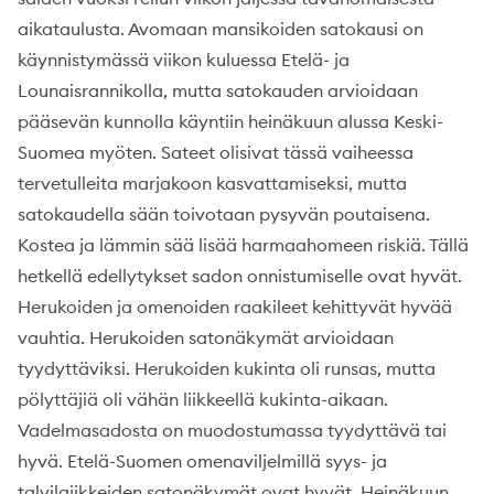
aikataulusta. Avomaan mansikoiden satokausi on
käynnistymässä viikon kuluessa Etelä- ja
Lounaisrannikolla, mutta satokauden arvioidaan
pääsevän kunnolla käyntiin heinäkuun alussa Keski-
Suomea myöten. Sateet olisivat tässä vaiheessa
tervetulleita marjakoon kasvattamiseksi, mutta
satokaudella sään toivotaan pysyvän poutaisena.
Kostea ja lämmin sää lisää harmaahomeen riskiä. Tällä
hetkellä edellytykset sadon onnistumiselle ovat hyvät.
Herukoiden ja omenoiden raakileet kehittyvät hyvää
vauhtia. Herukoiden satonäkymät arvioidaan
tyydyttäviksi. Herukoiden kukinta oli runsas, mutta
pölyttäjiä oli vähän liikkeellä kukinta-aikaan.
Vadelmasadosta on muodostumassa tyydyttävä tai
hyvä. Etelä-Suomen omenaviljelmillä syys- ja
talvilajikkeiden satonäkymät ovat hyvät. Heinäkuun