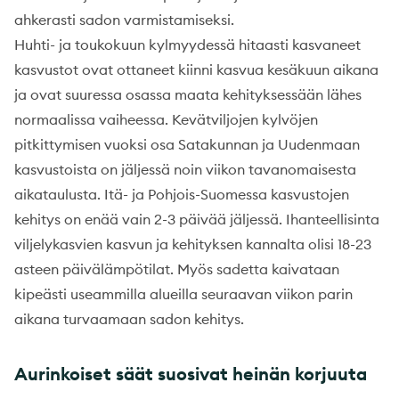
ahkerasti sadon varmistamiseksi.
Huhti- ja toukokuun kylmyydessä hitaasti kasvaneet
kasvustot ovat ottaneet kiinni kasvua kesäkuun aikana
ja ovat suuressa osassa maata kehityksessään lähes
normaalissa vaiheessa. Kevätviljojen kylvöjen
pitkittymisen vuoksi osa Satakunnan ja Uudenmaan
kasvustoista on jäljessä noin viikon tavanomaisesta
aikataulusta. Itä- ja Pohjois-Suomessa kasvustojen
kehitys on enää vain 2-3 päivää jäljessä. Ihanteellisinta
viljelykasvien kasvun ja kehityksen kannalta olisi 18-23
asteen päivälämpötilat. Myös sadetta kaivataan
kipeästi useammilla alueilla seuraavan viikon parin
aikana turvaamaan sadon kehitys.
Aurinkoiset säät suosivat heinän korjuuta