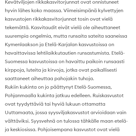
Kevätviljojen rikkakasvitorjunnat ovat onnistuneet
hyvin lähes koko maassa. Viimeisimpänä kylvettyjen
kasvustojen rikkakasvitorjunnat tosin ovat vielä
tekemättä. Kasvitaudit eivät vielä ole aiheuttaneet
suurempia ongelmia, mutta runsaita sateita saaneissa
Kymenlaakson ja Etelä-Karjalan kasvustoissa on
havaittavissa lehtilaikkutautien runsastumista. Etelä-
Suomessa kasvustoissa on havaittu paikoin runsaasti
kirppoja, luteita ja kirvoja, jotka ovat paikallisesti
saattaneet aiheuttaa pahojakin tuhoja.
Rukiin kukinta on jo päättynyt Etelä-Suomessa,
Pohjanmaalla kukinta jatkuu edelleen. Ruiskasvustot
ovat tyydyttäviä tai hyviä lukuun ottamatta
Uuttamaata, jossa syysviljakasvustot arvioidaan vain
välttäviksi. Syysvehnä on tulossa tähkälle maan etelä-
ja keskiosissa. Pohjoisempana kasvustot ovat vielä