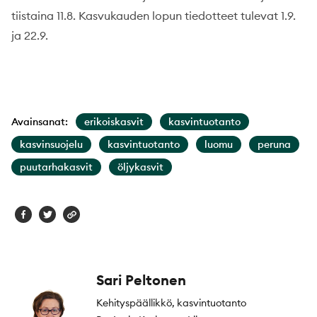
tiistaina 11.8. Kasvukauden lopun tiedotteet tulevat 1.9.
ja 22.9.
Avainsanat:
erikoiskasvit
kasvintuotanto
kasvinsuojelu
kasvintuotanto
luomu
peruna
puutarhakasvit
öljykasvit
Sari Peltonen
Kehityspäällikkö, kasvintuotanto