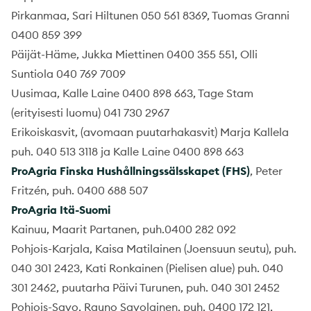
Pirkanmaa, Sari Hiltunen 050 561 8369, Tuomas Granni
0400 859 399
Päijät-Häme, Jukka Miettinen 0400 355 551, Olli
Suntiola 040 769 7009
Uusimaa, Kalle Laine 0400 898 663, Tage Stam
(erityisesti luomu) 041 730 2967
Erikoiskasvit, (avomaan puutarhakasvit) Marja Kallela
puh. 040 513 3118 ja Kalle Laine 0400 898 663
ProAgria Finska Hushållningssälsskapet (FHS)
, Peter
Fritzén, puh. 0400 688 507
ProAgria Itä-Suomi
Kainuu, Maarit Partanen, puh.0400 282 092
Pohjois-Karjala, Kaisa Matilainen (Joensuun seutu), puh.
040 301 2423, Kati Ronkainen (Pielisen alue) puh. 040
301 2462, puutarha Päivi Turunen, puh. 040 301 2452
Pohjois-Savo, Rauno Savolainen, puh. 0400 172 121,