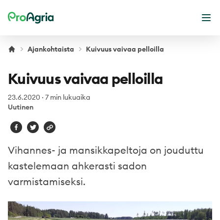
ProAgria
Ava
Ajankohtaista
Kuivuus vaivaa pelloilla
Kuivuus vaivaa pelloilla
23.6.2020
·
7 min lukuaika
Uutinen
Vihannes- ja mansikkapeltoja on jouduttu
kastelemaan ahkerasti sadon
varmistamiseksi.