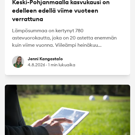
Keski-Pohjanmaalla kasvukausi on
edelleen edellä viime vuoteen
verrattuna
Lämpösummaa on kertynyt 780
astevuorokautta, joka on 20 astetta enemmän
kuin viime vuonna. Viileämpi heinäkuu...
Jenni Kangastalo
Jenni Kangastalo
4.8.2026
·
1 min lukuaika