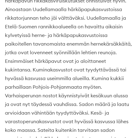
härkäpavun rikkakasviruiskutukset onnistuivat hyvin.
Ainoastaan Uudellamaalla härkäpapukasvustoissa
rikkatorjunnan teho jäi välttäväksi. Uudellamaalla ja
Etelä-Suomen rannikkoalueella on havaittu aikaisin
kylvetyissä herne- ja härkäpapukasvustoissa
paikoitellen tavanomaista enemmän hernekärsäkkäitä,
jotka ovat lovenneet syönnillään lehtien reunoja.
Ensimmäiset härkäpavut ovat jo aloittaneet
kukintansa. Kuminakasvustot ovat tyydyttävässä tai
hyvässä kasvussa useimmilla alueilla. Kumina kukkii
parhaillaan Pohjois-Pohjanmaata myöten.
Varhaisperunan nostot käynnistyivät kesäkuun alussa
ja ovat nyt täydessä vauhdissa. Sadon määrä ja laatu
arvioidaan vähintään tyydyttäväksi. Kesä- ja
varastoperunakasvustot ovat hyvässä kasvussa lähes
koko maassa. Sateita kuitenkin tarvitaan sadon