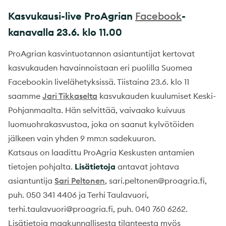
Kasvukausi-live ProAgrian
Facebook
-
kanavalla 23.6. klo 11.00
ProAgrian kasvintuotannon asiantuntijat kertovat
kasvukauden havainnoistaan eri puolilla Suomea
Facebookin livelähetyksissä. Tiistaina 23.6. klo 11
saamme
Jari Tikkaselta
kasvukauden kuulumiset Keski-
Pohjanmaalta. Hän selvittää, vaivaako kuivuus
luomuohrakasvustoa, joka on saanut kylvötöiden
jälkeen vain yhden 9 mm:n sadekuuron.
Katsaus on laadittu ProAgria Keskusten antamien
tietojen pohjalta.
Lisätietoja
antavat johtava
asiantuntija
Sari Peltonen
, sari.peltonen@proagria.fi,
puh. 050 341 4406 ja Terhi Taulavuori,
terhi.taulavuori@proagria.fi, puh. 040 760 6262.
Lisätietoja maakunnallisesta tilanteesta myös