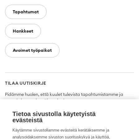
Tapahtumat
Hankkeet
Avoimet työpaikat
TILAA UUTISKIRJE
Pidämme huolen, että kuulet tulevista tapahtumistamme ja
uutuuksista ensimmäisten joukossa.
Tietoa sivustolla käytetyistä
Tilaa
evästeistä
Käytämme sivustollamme evästeitä kerätäksemme ja
analysoidaksemme sivuston suorituskykyä ja käyttöä,