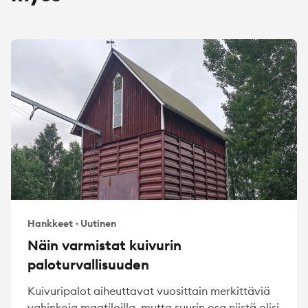
Hankkeet
·
Uutinen
Näin varmistat kuivurin
paloturvallisuuden
Kuivuripalot aiheuttavat vuosittain merkittäviä
vahinkoja maatiloilla, mutta suurin osa niistä olisi