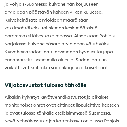
ja Pohjois-Suomessa kuivaheinän korjuuseen
arvioidaan päästävän kahden viikon kuluessa.
Kuivaheinäsato arvioidaan määrältään
keskimääräiseksi tai hieman keskimääräistä
paremmaksi lähes koko maassa. Ainoastaan Pohjois-
Karjalassa kuivaheinäsato arvioidaan välttäväksi.
Kuivaheinäsadon laatu arvioidaan hyväksi tai jopa
erinomaiseksi useimmilla alueilla. Sadon laatuun
vaikuttavat kuitenkin sadonkorjuun aikaiset säät.
Viljakasvustot tulossa tähkälle
Aikaisin kylvetyt kevätvehnäkasvustot ja aikaiset
monitahoiset ohrat ovat ehtineet lippulehtivaiheeseen
ja ovat tulossa tähkälle eteläisimmässä Suomessa.
Kevätvehnäkasvustojen korrenkasvu on alussa Pohjois-