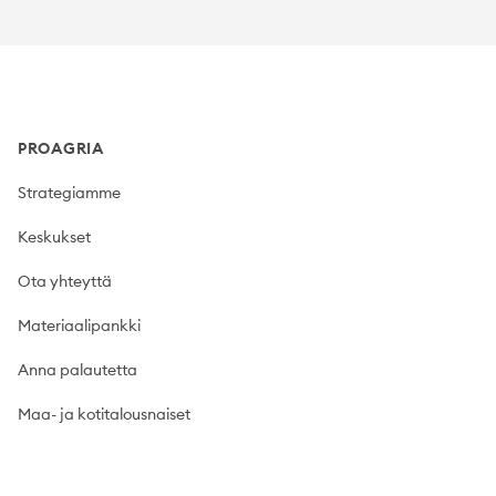
Footer
PROAGRIA
Strategiamme
Keskukset
Ota yhteyttä
Materiaalipankki
Anna palautetta
Maa- ja kotitalousnaiset