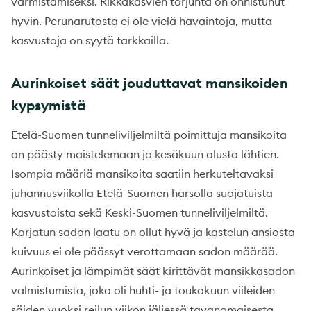
varmistamiseksi. Rikkakasvien torjunta on onnistunut
hyvin. Perunarutosta ei ole vielä havaintoja, mutta
kasvustoja on syytä tarkkailla.
Aurinkoiset säät jouduttavat mansikoiden
kypsymistä
Etelä-Suomen tunneliviljelmiltä poimittuja mansikoita
on päästy maistelemaan jo kesäkuun alusta lähtien.
Isompia määriä mansikoita saatiin herkuteltavaksi
juhannusviikolla Etelä-Suomen harsolla suojatuista
kasvustoista sekä Keski-Suomen tunneliviljelmiltä.
Korjatun sadon laatu on ollut hyvä ja kastelun ansiosta
kuivuus ei ole päässyt verottamaan sadon määrää.
Aurinkoiset ja lämpimät säät kirittävät mansikkasadon
valmistumista, joka oli huhti- ja toukokuun viileiden
säiden vuoksi reilun viikon jäljessä tavanomaisesta