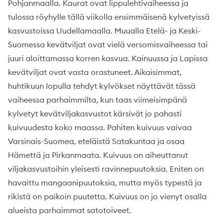
Pohjanmaalla. Kaurat ovat lippulehtivaiheessa ja
tulossa röyhylle tällä viikolla ensimmäisenä kylvetyissä
kasvustoissa Uudellamaalla. Muualla Etelä- ja Keski-
Suomessa kevätviljat ovat vielä versomisvaiheessa tai
juuri aloittamassa korren kasvua. Kainuussa ja Lapissa
kevätviljat ovat vasta orastuneet. Aikaisimmat,
huhtikuun lopulla tehdyt kylvökset näyttävät tässä
vaiheessa parhaimmilta, kun taas viimeisimpänä
kylvetyt kevätviljakasvustot kärsivät jo pahasti
kuivuudesta koko maassa. Pahiten kuivuus vaivaa
Varsinais-Suomea, eteläistä Satakuntaa ja osaa
Hämettä ja Pirkanmaata. Kuivuus on aiheuttanut
viljakasvustoihin yleisesti ravinnepuutoksia. Eniten on
havaittu mangaanipuutoksia, mutta myös typestä ja
rikistä on paikoin puutetta. Kuivuus on jo vienyt osalla
alueista parhaimmat satotoiveet.