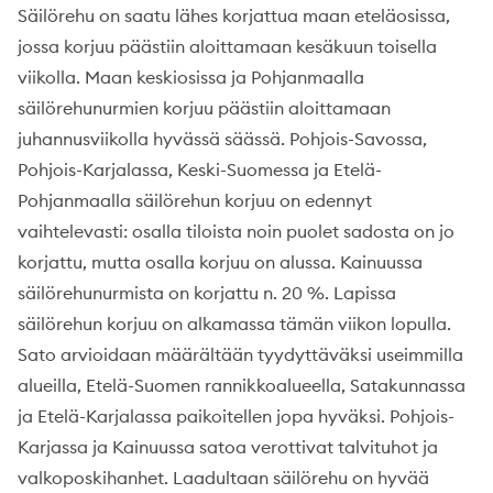
Säilörehu on saatu lähes korjattua maan eteläosissa,
jossa korjuu päästiin aloittamaan kesäkuun toisella
viikolla. Maan keskiosissa ja Pohjanmaalla
säilörehunurmien korjuu päästiin aloittamaan
juhannusviikolla hyvässä säässä. Pohjois-Savossa,
Pohjois-Karjalassa, Keski-Suomessa ja Etelä-
Pohjanmaalla säilörehun korjuu on edennyt
vaihtelevasti: osalla tiloista noin puolet sadosta on jo
korjattu, mutta osalla korjuu on alussa. Kainuussa
säilörehunurmista on korjattu n. 20 %. Lapissa
säilörehun korjuu on alkamassa tämän viikon lopulla.
Sato arvioidaan määrältään tyydyttäväksi useimmilla
alueilla, Etelä-Suomen rannikkoalueella, Satakunnassa
ja Etelä-Karjalassa paikoitellen jopa hyväksi. Pohjois-
Karjassa ja Kainuussa satoa verottivat talvituhot ja
valkoposkihanhet. Laadultaan säilörehu on hyvää