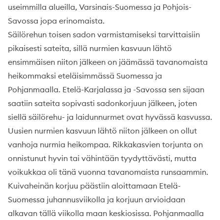
useimmilla alueilla, Varsinais-Suomessa ja Pohjois-
Savossa jopa erinomaista.
Säilörehun toisen sadon varmistamiseksi tarvittaisiin
pikaisesti sateita, sillä nurmien kasvuun lähtö
ensimmäisen niiton jälkeen on jäämässä tavanomaista
heikommaksi eteläisimmässä Suomessa ja
Pohjanmaalla. Etelä-Karjalassa ja -Savossa sen sijaan
saatiin sateita sopivasti sadonkorjuun jälkeen, joten
siellä säilörehu- ja laidunnurmet ovat hyvässä kasvussa.
Uusien nurmien kasvuun lähtö niiton jälkeen on ollut
vanhoja nurmia heikompaa. Rikkakasvien torjunta on
onnistunut hyvin tai vähintään tyydyttävästi, mutta
voikukkaa oli tänä vuonna tavanomaista runsaammin.
Kuivaheinän korjuu päästiin aloittamaan Etelä-
Suomessa juhannusviikolla ja korjuun arvioidaan
alkavan tällä viikolla maan keskiosissa. Pohjanmaalla