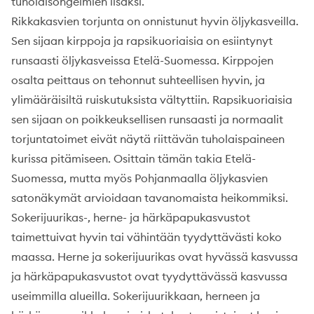
tuholaisongelmien lisäksi.
Rikkakasvien torjunta on onnistunut hyvin öljykasveilla.
Sen sijaan kirppoja ja rapsikuoriaisia on esiintynyt
runsaasti öljykasveissa Etelä-Suomessa. Kirppojen
osalta peittaus on tehonnut suhteellisen hyvin, ja
ylimääräisiltä ruiskutuksista vältyttiin. Rapsikuoriaisia
sen sijaan on poikkeuksellisen runsaasti ja normaalit
torjuntatoimet eivät näytä riittävän tuholaispaineen
kurissa pitämiseen. Osittain tämän takia Etelä-
Suomessa, mutta myös Pohjanmaalla öljykasvien
satonäkymät arvioidaan tavanomaista heikommiksi.
Sokerijuurikas-, herne- ja härkäpapukasvustot
taimettuivat hyvin tai vähintään tyydyttävästi koko
maassa. Herne ja sokerijuurikas ovat hyvässä kasvussa
ja härkäpapukasvustot ovat tyydyttävässä kasvussa
useimmilla alueilla. Sokerijuurikkaan, herneen ja