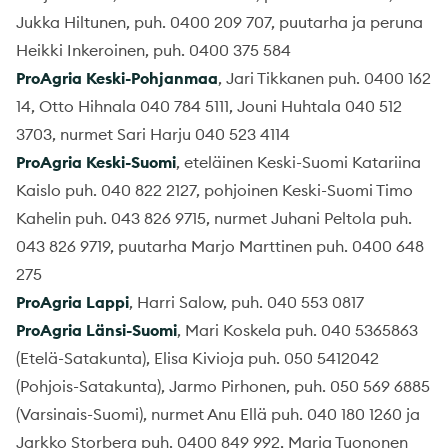
Jukka Hiltunen, puh. 0400 209 707, puutarha ja peruna
Heikki Inkeroinen, puh. 0400 375 584
ProAgria Keski-Pohjanmaa
, Jari Tikkanen puh. 0400 162
14, Otto Hihnala 040 784 5111, Jouni Huhtala 040 512
3703, nurmet Sari Harju 040 523 4114
ProAgria Keski-Suomi
, eteläinen Keski-Suomi Katariina
Kaislo puh. 040 822 2127, pohjoinen Keski-Suomi Timo
Kahelin puh. 043 826 9715, nurmet Juhani Peltola puh.
043 826 9719, puutarha Marjo Marttinen puh. 0400 648
275
ProAgria Lappi
, Harri Salow, puh. 040 553 0817
ProAgria Länsi-Suomi
, Mari Koskela puh. 040 5365863
(Etelä-Satakunta), Elisa Kivioja puh. 050 5412042
(Pohjois-Satakunta), Jarmo Pirhonen, puh. 050 569 6885
(Varsinais-Suomi), nurmet Anu Ellä puh. 040 180 1260 ja
Jarkko Storberg puh. 0400 849 992, Marja Tuononen