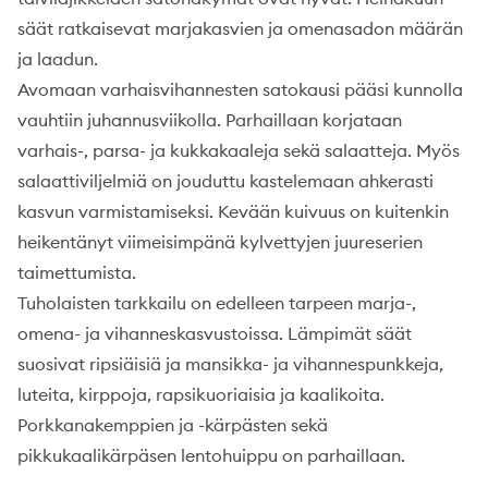
säät ratkaisevat marjakasvien ja omenasadon määrän
ja laadun.
Avomaan varhaisvihannesten satokausi pääsi kunnolla
vauhtiin juhannusviikolla. Parhaillaan korjataan
varhais-, parsa- ja kukkakaaleja sekä salaatteja. Myös
salaattiviljelmiä on jouduttu kastelemaan ahkerasti
kasvun varmistamiseksi. Kevään kuivuus on kuitenkin
heikentänyt viimeisimpänä kylvettyjen juureserien
taimettumista.
Tuholaisten tarkkailu on edelleen tarpeen marja-,
omena- ja vihanneskasvustoissa. Lämpimät säät
suosivat ripsiäisiä ja mansikka- ja vihannespunkkeja,
luteita, kirppoja, rapsikuoriaisia ja kaalikoita.
Porkkanakemppien ja -kärpästen sekä
pikkukaalikärpäsen lentohuippu on parhaillaan.