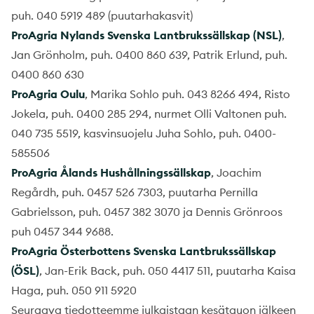
puh. 040 5919 489 (puutarhakasvit)
ProAgria Nylands Svenska Lantbrukssällskap (NSL)
,
Jan Grönholm, puh. 0400 860 639, Patrik Erlund, puh.
0400 860 630
ProAgria Oulu
, Marika Sohlo puh. 043 8266 494, Risto
Jokela, puh. 0400 285 294, nurmet Olli Valtonen puh.
040 735 5519, kasvinsuojelu Juha Sohlo, puh. 0400-
585506
ProAgria Ålands Hushållningssällskap
, Joachim
Regårdh, puh. 0457 526 7303, puutarha Pernilla
Gabrielsson, puh. 0457 382 3070 ja Dennis Grönroos
puh 0457 344 9688.
ProAgria Österbottens Svenska Lantbrukssällskap
(ÖSL)
, Jan-Erik Back, puh. 050 4417 511, puutarha Kaisa
Haga, puh. 050 911 5920
Seuraava tiedotteemme julkaistaan kesätauon jälkeen