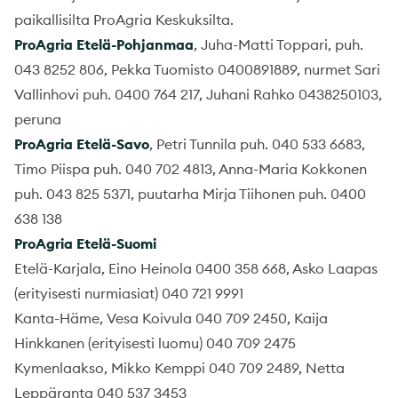
paikallisilta ProAgria Keskuksilta.
ProAgria Etelä-Pohjanmaa
, Juha-Matti Toppari, puh.
043 8252 806, Pekka Tuomisto 0400891889, nurmet Sari
Vallinhovi puh. 0400 764 217, Juhani Rahko 0438250103,
peruna
ProAgria Etelä-Savo
, Petri Tunnila puh. 040 533 6683,
Timo Piispa puh. 040 702 4813, Anna-Maria Kokkonen
puh. 043 825 5371, puutarha Mirja Tiihonen puh. 0400
638 138
ProAgria Etelä-Suomi
Etelä-Karjala, Eino Heinola 0400 358 668, Asko Laapas
(erityisesti nurmiasiat) 040 721 9991
Kanta-Häme, Vesa Koivula 040 709 2450, Kaija
Hinkkanen (erityisesti luomu) 040 709 2475
Kymenlaakso, Mikko Kemppi 040 709 2489, Netta
Leppäranta 040 537 3453