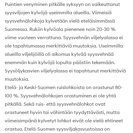
Puintien venyminen pitkälle syksyyn on vaikeuttanut
syysviljojen kylvöjä useimmilla alueilla. Viimeisiä
syysvehnälohkoja kylvetään vielä eteläisimmässä
Suomessa. Rukiin kylvöala pienenee noin 20-30 %
viime vuoteen verrattuna. Syysvehnän viljelyalassa ei
ole tapahtumassa merkittäviä muutoksia. Useimmilla
alueilla viljelijöillä oli aikomus kylvää syysvehnää
enemmän kuin kylvöjä lopulta päästiin tekemään.
Syysöljykasvien viljelyalassa ei tapahtunut merkittäviä
muutoksia.
Etelä- ja Keski-Suomen ruislohkoista on orastunut 80-
100 %. Syysvehnälohkojen orastuminen ei ole yhtä
pitkällä. Sekä ruis- että syysvehnälohkot ovat
orastuneet hyvin tai vähintään tyydyttävästi, mutta
viimeisimpänä kylvetyt lohkot eivät ole vielä ehtineet
orastua. Etelä-Suomen syysviljakasvustoissa on