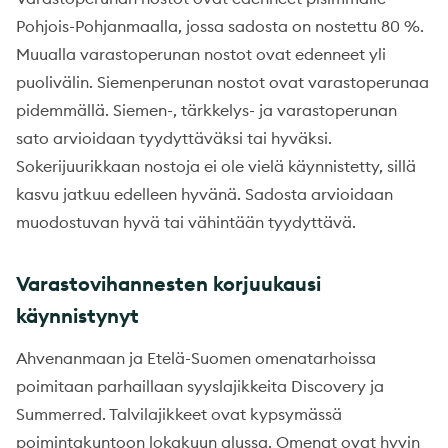
Pohjois-Pohjanmaalla, jossa sadosta on nostettu 80 %.
Muualla varastoperunan nostot ovat edenneet yli
puolivälin. Siemenperunan nostot ovat varastoperunaa
pidemmällä. Siemen-, tärkkelys- ja varastoperunan
sato arvioidaan tyydyttäväksi tai hyväksi.
Sokerijuurikkaan nostoja ei ole vielä käynnistetty, sillä
kasvu jatkuu edelleen hyvänä. Sadosta arvioidaan
muodostuvan hyvä tai vähintään tyydyttävä.
Varastovihannesten korjuukausi
käynnistynyt
Ahvenanmaan ja Etelä-Suomen omenatarhoissa
poimitaan parhaillaan syyslajikkeita Discovery ja
Summerred. Talvilajikkeet ovat kypsymässä
poimintakuntoon lokakuun alussa. Omenat ovat hyvin