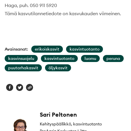
Haga, puh. 050 911 5920
Tämä kasvutilannetiedote on kasvukauden viimeinen.
Avainsanat:
erikoiskasvit
kasvintuotanto
kasvinsuojelu
kasvintuotanto
luomu
peruna
puutarhakasvit
öljykasvit
Sari Peltonen
Kehityspäällikkö, kasvintuotanto
ProAgria Keskusten Liitto