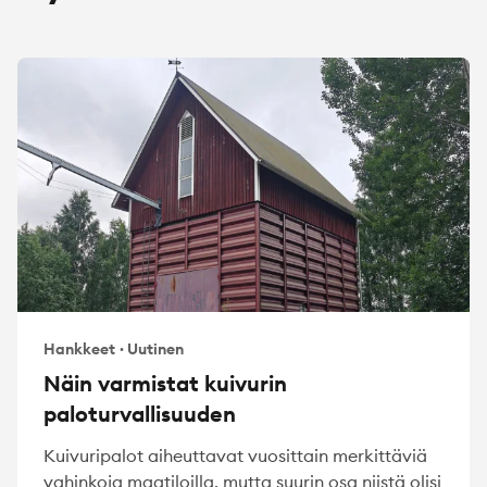
Hankkeet
·
Uutinen
Näin varmistat kuivurin
paloturvallisuuden
Kuivuripalot aiheuttavat vuosittain merkittäviä
vahinkoja maatiloilla, mutta suurin osa niistä olisi