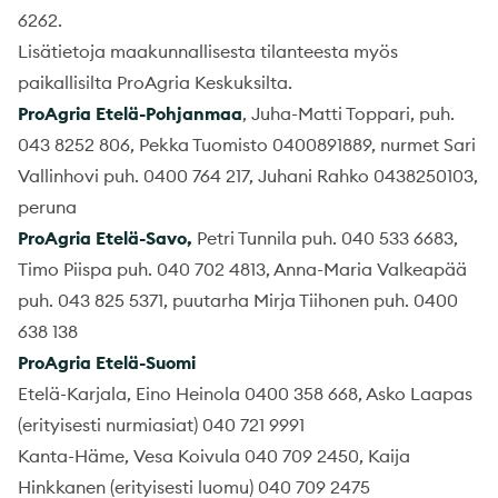
6262.
Lisätietoja maakunnallisesta tilanteesta myös
paikallisilta ProAgria Keskuksilta.
ProAgria Etelä-Pohjanmaa
, Juha-Matti Toppari, puh.
043 8252 806, Pekka Tuomisto 0400891889, nurmet Sari
Vallinhovi puh. 0400 764 217, Juhani Rahko 0438250103,
peruna
ProAgria Etelä-Savo,
Petri Tunnila puh. 040 533 6683,
Timo Piispa puh. 040 702 4813, Anna-Maria Valkeapää
puh. 043 825 5371, puutarha Mirja Tiihonen puh. 0400
638 138
ProAgria Etelä-Suomi
Etelä-Karjala, Eino Heinola 0400 358 668, Asko Laapas
(erityisesti nurmiasiat) 040 721 9991
Kanta-Häme, Vesa Koivula 040 709 2450, Kaija
Hinkkanen (erityisesti luomu) 040 709 2475