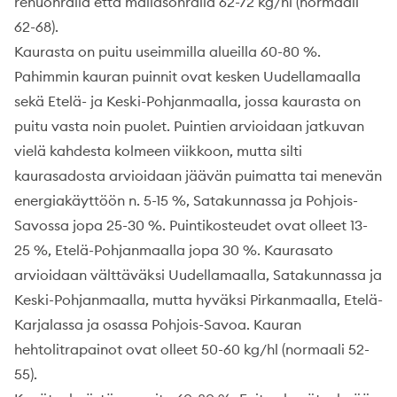
rehuohralla että mallasohralla 62-72 kg/hl (normaali
62-68).
Kaurasta on puitu useimmilla alueilla 60-80 %.
Pahimmin kauran puinnit ovat kesken Uudellamaalla
sekä Etelä- ja Keski-Pohjanmaalla, jossa kaurasta on
puitu vasta noin puolet. Puintien arvioidaan jatkuvan
vielä kahdesta kolmeen viikkoon, mutta silti
kaurasadosta arvioidaan jäävän puimatta tai menevän
energiakäyttöön n. 5-15 %, Satakunnassa ja Pohjois-
Savossa jopa 25-30 %. Puintikosteudet ovat olleet 13-
25 %, Etelä-Pohjanmaalla jopa 30 %. Kaurasato
arvioidaan välttäväksi Uudellamaalla, Satakunnassa ja
Keski-Pohjanmaalla, mutta hyväksi Pirkanmaalla, Etelä-
Karjalassa ja osassa Pohjois-Savoa. Kauran
hehtolitrapainot ovat olleet 50-60 kg/hl (normaali 52-
55).