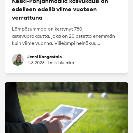
Keski-Pohjanmaalla kasvukausi on
edelleen edellä viime vuoteen
verrattuna
Lämpösummaa on kertynyt 780
astevuorokautta, joka on 20 astetta enemmän
kuin viime vuonna. Viileämpi heinäkuu...
Jenni Kangastalo
Jenni Kangastalo
4.8.2026
·
1 min lukuaika