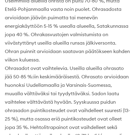
Useimmilla alueilla ohrista on puitu 70-80 %, mutta
Etelä-Pohjanmaalla vasta noin puolet. Ohrasadosta
arvioidaan jäävän puimatta tai menevän
energiakäyttöön 5-15 % usealla alueella, Satakunnassa
jopa 40 %. Ohrakasvustojen valmistumista on
viivästyttänyt useilla alueilla runsas jälkiversonta.
Ohran puinnit arvioidaan saatavan päätökseen kahden
viikon kuluessa.
Ohrasadot ovat vaihtelevia. Useilla alueilla ohrasato
jää 50-85 %:iin keskimääräisestä. Ohrasato arvioidaan
huonoksi Uudellamaalla ja Varsinais-Suomessa,
muualla välttäväksi tai tyydyttäväksi. Sadon laatu
vaihtelee välttävästä hyvään. Syyskuussa puidun
ohrasadon puintikosteudet ovat vaihdelleet suuresti (13-
25 %), mutta osassa eriä puintikosteudet ovat olleet
jopa 35 %. Hehtolitrapainot ovat vaihdelleet sekä