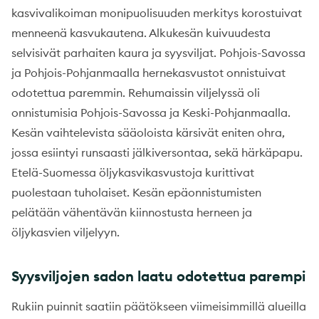
kasvivalikoiman monipuolisuuden merkitys korostuivat
menneenä kasvukautena. Alkukesän kuivuudesta
selvisivät parhaiten kaura ja syysviljat. Pohjois-Savossa
ja Pohjois-Pohjanmaalla hernekasvustot onnistuivat
odotettua paremmin. Rehumaissin viljelyssä oli
onnistumisia Pohjois-Savossa ja Keski-Pohjanmaalla.
Kesän vaihtelevista sääoloista kärsivät eniten ohra,
jossa esiintyi runsaasti jälkiversontaa, sekä härkäpapu.
Etelä-Suomessa öljykasvikasvustoja kurittivat
puolestaan tuholaiset. Kesän epäonnistumisten
pelätään vähentävän kiinnostusta herneen ja
öljykasvien viljelyyn.
Syysviljojen sadon laatu odotettua parempi
Rukiin puinnit saatiin päätökseen viimeisimmillä alueilla