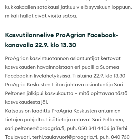
kukkakaalien satokausi jatkuu vielä syyskuun loppuun,
mikäli hallat eivät vioita satoa.
Kasvutilannelive ProAgrian Facebook-
kanavalla 22.9. klo 13.30
ProAgrian kasvintuotannon asiantuntijat kertovat
kasvukauden havainnoistaan eri puolilla Suomea
Facebookin livelähetyksissä. Tiistaina 22.9. klo 13.30
ProAgria Keskusten Liiton johtava asiantuntija Sari
Peltonen jälkipui kasvukautta – mitä opittavaa tästä
kasvukaudesta jäi.
Katsaus on laadittu ProAgria Keskusten antamien
tietojen pohjalta. Lisätietoja antavat Sari Peltonen,
sari.peltonen@proagria.fi, puh. 050 341 4406 ja Terhi
Taulavuori, terhi.taulavuori@proagria.fi, puh. 040 760