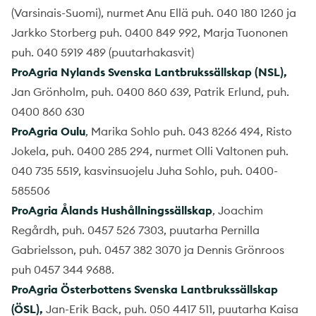
(Varsinais-Suomi), nurmet Anu Ellä puh. 040 180 1260 ja
Jarkko Storberg puh. 0400 849 992, Marja Tuononen
puh. 040 5919 489 (puutarhakasvit)
ProAgria Nylands Svenska Lantbrukssällskap (NSL),
Jan Grönholm, puh. 0400 860 639, Patrik Erlund, puh.
0400 860 630
ProAgria Oulu
, Marika Sohlo puh. 043 8266 494, Risto
Jokela, puh. 0400 285 294, nurmet Olli Valtonen puh.
040 735 5519, kasvinsuojelu Juha Sohlo, puh. 0400-
585506
ProAgria Ålands Hushållningssällskap
, Joachim
Regårdh, puh. 0457 526 7303, puutarha Pernilla
Gabrielsson, puh. 0457 382 3070 ja Dennis Grönroos
puh 0457 344 9688.
ProAgria Österbottens Svenska Lantbrukssällskap
(ÖSL),
Jan-Erik Back, puh. 050 4417 511, puutarha Kaisa