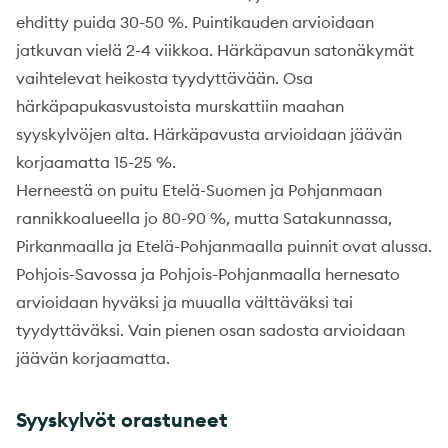
ehditty puida 30-50 %. Puintikauden arvioidaan
jatkuvan vielä 2-4 viikkoa. Härkäpavun satonäkymät
vaihtelevat heikosta tyydyttävään. Osa
härkäpapukasvustoista murskattiin maahan
syyskylvöjen alta. Härkäpavusta arvioidaan jäävän
korjaamatta 15-25 %.
Herneestä on puitu Etelä-Suomen ja Pohjanmaan
rannikkoalueella jo 80-90 %, mutta Satakunnassa,
Pirkanmaalla ja Etelä-Pohjanmaalla puinnit ovat alussa.
Pohjois-Savossa ja Pohjois-Pohjanmaalla hernesato
arvioidaan hyväksi ja muualla välttäväksi tai
tyydyttäväksi. Vain pienen osan sadosta arvioidaan
jäävän korjaamatta.
Syyskylvöt orastuneet