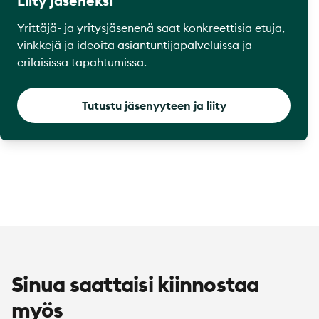
Liity jäseneksi
Yrittäjä- ja yritysjäsenenä saat konkreettisia etuja,
vinkkejä ja ideoita asiantuntijapalveluissa ja
erilaisissa tapahtumissa.
Tutustu jäsenyyteen ja liity
Sinua saattaisi kiinnostaa
myös