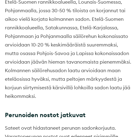
Etelä-Suomen rannikkoalueella, Lounais-Suomessa,
Pohjanmaalla, jossa 30-50 % tiloista on korjannut tai
aikoo vielä korjata kolmannen sadon. Etelä-Suomen
rannikkoalueella, Satakunnassa, Etelä-Karjalassa,
Pohjanmaan ja Pohjanmaalla säilörehun kokonaissato
arvioidaan 10-20 % keskimääräistä suuremmaksi,
mutta osassa Pohjois-Savoa ja Lapissa kokonaissadon
arvioidaan jäävän hieman tavanomaista pienemmäksi.
Kolmannen säilörehusadon laatu arvioidaan maan
eteläosissa hyväksi, mutta peltojen märkyydestä ja
korjuun siirtymisestä kärsivillä lohkoilla sadon laatu jää
heikommaksi.
Perunoiden nostot jatkuvat
Sateet ovat hidastaneet perunan sadonkorjuuta.
Varastoperunan nostot ovat edenneet pisimmälle