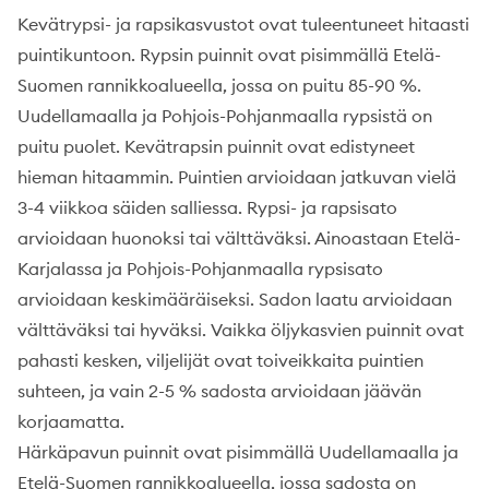
Kevätrypsi- ja rapsikasvustot ovat tuleentuneet hitaasti
puintikuntoon. Rypsin puinnit ovat pisimmällä Etelä-
Suomen rannikkoalueella, jossa on puitu 85-90 %.
Uudellamaalla ja Pohjois-Pohjanmaalla rypsistä on
puitu puolet. Kevätrapsin puinnit ovat edistyneet
hieman hitaammin. Puintien arvioidaan jatkuvan vielä
3-4 viikkoa säiden salliessa. Rypsi- ja rapsisato
arvioidaan huonoksi tai välttäväksi. Ainoastaan Etelä-
Karjalassa ja Pohjois-Pohjanmaalla rypsisato
arvioidaan keskimääräiseksi. Sadon laatu arvioidaan
välttäväksi tai hyväksi. Vaikka öljykasvien puinnit ovat
pahasti kesken, viljelijät ovat toiveikkaita puintien
suhteen, ja vain 2-5 % sadosta arvioidaan jäävän
korjaamatta.
Härkäpavun puinnit ovat pisimmällä Uudellamaalla ja
Etelä-Suomen rannikkoalueella, jossa sadosta on