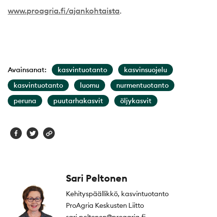
www.proagria.fi/ajankohtaista
.
Avainsanat:
kasvintuotanto
kasvinsuojelu
kasvintuotanto
luomu
nurmentuotanto
peruna
puutarhakasvit
öljykasvit
Sari Peltonen
Kehityspäällikkö, kasvintuotanto
ProAgria Keskusten Liitto
sari.peltonen@proagria.fi