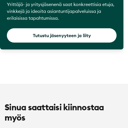
Yrittäjä- ja yritysjäsenenä saat konkreettisia etuja,
vinkkejä ja ideoita asiantuntijapalveluissa ja
erilaisissa tapahtumissa.
Tutustu jäsenyyteen ja liity
Sinua saattaisi kiinnostaa
myös