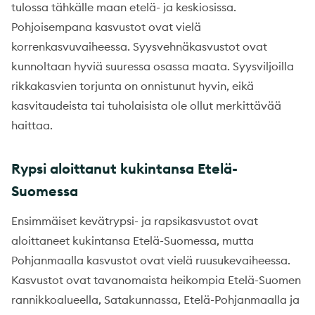
tulossa tähkälle maan etelä- ja keskiosissa.
Pohjoisempana kasvustot ovat vielä
korrenkasvuvaiheessa. Syysvehnäkasvustot ovat
kunnoltaan hyviä suuressa osassa maata. Syysviljoilla
rikkakasvien torjunta on onnistunut hyvin, eikä
kasvitaudeista tai tuholaisista ole ollut merkittävää
haittaa.
Rypsi aloittanut kukintansa Etelä-
Suomessa
Ensimmäiset kevätrypsi- ja rapsikasvustot ovat
aloittaneet kukintansa Etelä-Suomessa, mutta
Pohjanmaalla kasvustot ovat vielä ruusukevaiheessa.
Kasvustot ovat tavanomaista heikompia Etelä-Suomen
rannikkoalueella, Satakunnassa, Etelä-Pohjanmaalla ja