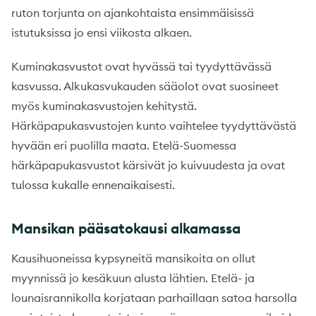
ruton torjunta on ajankohtaista ensimmäisissä
istutuksissa jo ensi viikosta alkaen.
Kuminakasvustot ovat hyvässä tai tyydyttävässä
kasvussa. Alkukasvukauden sääolot ovat suosineet
myös kuminakasvustojen kehitystä.
Härkäpapukasvustojen kunto vaihtelee tyydyttävästä
hyvään eri puolilla maata. Etelä-Suomessa
härkäpapukasvustot kärsivät jo kuivuudesta ja ovat
tulossa kukalle ennenaikaisesti.
Mansikan pääsatokausi alkamassa
Kausihuoneissa kypsyneitä mansikoita on ollut
myynnissä jo kesäkuun alusta lähtien. Etelä- ja
lounaisrannikolla korjataan parhaillaan satoa harsolla