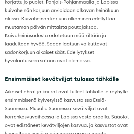
korjattu jo puolet. Pohjois-Pohjanmaalla ja Lapissa
kuivaheinän korjuun arvioidaan alkavan heinäkuun
alussa. Kuivaheinän korjuun alkaminen edellyttää
muutaman päivän mittaista poutajaksoa.
Kuivaheinäsadosta odotetaan määrältään ja
laadultaan hyvää. Sadon laatuun vaikuttavat
sadonkorjuun aikaiset säät. Edellytykset
hyvälaatuiseen satoon ovat olemassa.
Ensimmäiset kevätviljat tulossa tähkälle
Aikaiset ohrat ja kaurat ovat tulleet tähkälle ja röyhylle
ensimmäisenä kylvetyissä kasvustoissa Etelä-
Suomessa. Muualla Suomessa kevätviljat ovat
korrenkasvuvaiheessa ja Lapissa vasta oraalla. Sääolot
ovat edistäneet kevätviljojen kasvua, ja kasvustot ovat
kunnoltaan hyviä suurimmassa osassa maata.