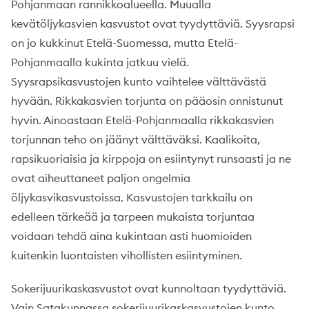
Pohjanmaan rannikkoalueella. Muualla
kevätöljykasvien kasvustot ovat tyydyttäviä. Syysrapsi
on jo kukkinut Etelä-Suomessa, mutta Etelä-
Pohjanmaalla kukinta jatkuu vielä.
Syysrapsikasvustojen kunto vaihtelee välttävästä
hyvään. Rikkakasvien torjunta on pääosin onnistunut
hyvin. Ainoastaan Etelä-Pohjanmaalla rikkakasvien
torjunnan teho on jäänyt välttäväksi. Kaalikoita,
rapsikuoriaisia ja kirppoja on esiintynyt runsaasti ja ne
ovat aiheuttaneet paljon ongelmia
öljykasvikasvustoissa. Kasvustojen tarkkailu on
edelleen tärkeää ja tarpeen mukaista torjuntaa
voidaan tehdä aina kukintaan asti huomioiden
kuitenkin luontaisten vihollisten esiintyminen.
Sokerijuurikaskasvustot ovat kunnoltaan tyydyttäviä.
Vain Satakunnassa sokerijuurikaskasvustojen kunto