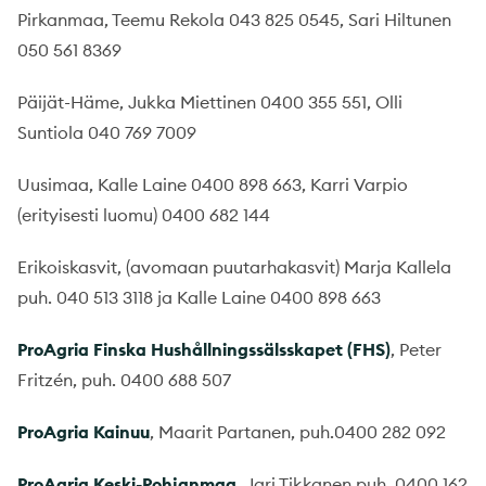
Pirkanmaa, Teemu Rekola 043 825 0545, Sari Hiltunen
050 561 8369
Päijät-Häme, Jukka Miettinen 0400 355 551, Olli
Suntiola 040 769 7009
Uusimaa, Kalle Laine 0400 898 663, Karri Varpio
(erityisesti luomu) 0400 682 144
Erikoiskasvit, (avomaan puutarhakasvit) Marja Kallela
puh. 040 513 3118 ja Kalle Laine 0400 898 663
ProAgria Finska Hushållningssälsskapet (FHS)
, Peter
Fritzén, puh. 0400 688 507
ProAgria Kainuu
, Maarit Partanen, puh.0400 282 092
ProAgria Keski-Pohjanmaa
, Jari Tikkanen puh. 0400 162