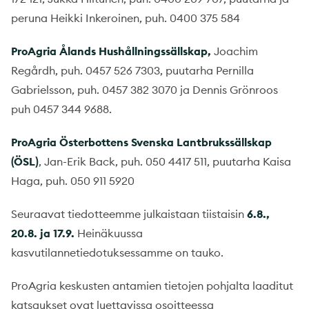
peruna Heikki Inkeroinen, puh. 0400 375 584
ProAgria Ålands Hushållningssällskap,
Joachim
Regårdh, puh. 0457 526 7303, puutarha Pernilla
Gabrielsson, puh. 0457 382 3070 ja Dennis Grönroos
puh 0457 344 9688.
ProAgria Österbottens Svenska Lantbrukssällskap
(ÖSL)
, Jan-Erik Back, puh. 050 4417 511, puutarha Kaisa
Haga, puh. 050 911 5920
Seuraavat tiedotteemme julkaistaan tiistaisin
6.8.,
20.8. ja 17.9.
Heinäkuussa
kasvutilannetiedotuksessamme on tauko.
ProAgria keskusten antamien tietojen pohjalta laaditut
katsaukset ovat luettavissa osoitteessa