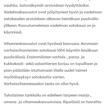
vauhtia. Satonäkymät arvioidaan tyydyttäviksi.
Vadelmakasvustot ovat pölyttyneet hyvin ja vadelman
satokauden arvioidaan alkavan heinäkuun puolivälin
jälkeen. Kasvutunneleissa vadelman satokausi on jo
käynnissä.
Vihanneskasvustot ovat hyvässä kasvussa. Avomaan
varhaisvihannesten satokausi lähti käyntiin kesäkuun
puolivälissä. Ensimmäisten varhais-, parsa- ja
kukkakaali- sekä salaattierien korjuu on lopuillaan ja
pian päästään istuttamaan tilalle uudet taimet
myöhäissyksyn satokautta varten.
Varhaisvihannessadon laatu on ollut hyvä.
Tuholaisten tarkkailu on edelleen tarpeen marja-,
omena- ja vihanneskasvustoissa. Ripsiäisiä on havaittu