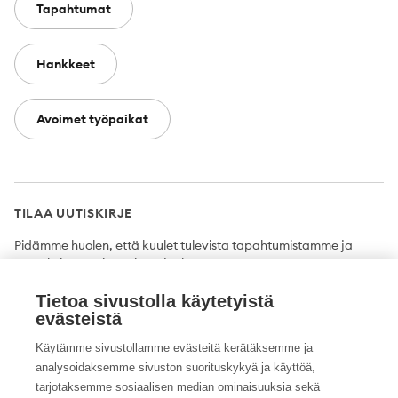
Tapahtumat
Hankkeet
Avoimet työpaikat
TILAA UUTISKIRJE
Pidämme huolen, että kuulet tulevista tapahtumistamme ja
uutuuksista ensimmäisten joukossa.
Tietoa sivustolla käytetyistä
Tilaa
evästeistä
Käytämme sivustollamme evästeitä kerätäksemme ja
analysoidaksemme sivuston suorituskykyä ja käyttöä,
tarjotaksemme sosiaalisen median ominaisuuksia sekä
Twitter
Facebook
YouTube
Instagram
LinkedIn