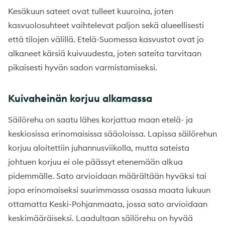
Kesäkuun sateet ovat tulleet kuuroina, joten
kasvuolosuhteet vaihtelevat paljon sekä alueellisesti
että tilojen välillä. Etelä-Suomessa kasvustot ovat jo
alkaneet kärsiä kuivuudesta, joten sateita tarvitaan
pikaisesti hyvän sadon varmistamiseksi.
Kuivaheinän korjuu alkamassa
Säilörehu on saatu lähes korjattua maan etelä- ja
keskiosissa erinomaisissa sääoloissa. Lapissa säilörehun
korjuu aloitettiin juhannusviikolla, mutta sateista
johtuen korjuu ei ole päässyt etenemään alkua
pidemmälle. Sato arvioidaan määrältään hyväksi tai
jopa erinomaiseksi suurimmassa osassa maata lukuun
ottamatta Keski-Pohjanmaata, jossa sato arvioidaan
keskimääräiseksi. Laadultaan säilörehu on hyvää