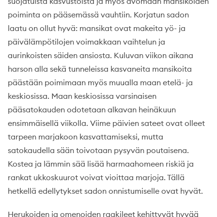
suojatuista kasvustoista ja myös avomaan mansikoiden
poiminta on pääsemässä vauhtiin. Korjatun sadon
laatu on ollut hyvä: mansikat ovat makeita yö- ja
päivälämpötilojen voimakkaan vaihtelun ja
aurinkoisten säiden ansiosta. Kuluvan viikon aikana
harson alla sekä tunneleissa kasvaneita mansikoita
päästään poimimaan myös muualla maan etelä- ja
keskiosissa. Maan keskiosissa varsinaisen
pääsatokauden odotetaan alkavan heinäkuun
ensimmäisellä viikolla. Viime päivien sateet ovat olleet
tarpeen marjakoon kasvattamiseksi, mutta
satokaudella sään toivotaan pysyvän poutaisena.
Kostea ja lämmin sää lisää harmaahomeen riskiä ja
rankat ukkoskuurot voivat vioittaa marjoja. Tällä
hetkellä edellytykset sadon onnistumiselle ovat hyvät.
Herukoiden ja omenoiden raakileet kehittyvät hyvää