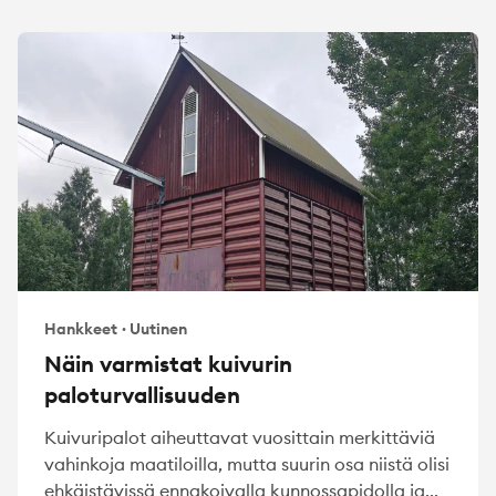
Hankkeet
·
Uutinen
Näin varmistat kuivurin
paloturvallisuuden
Kuivuripalot aiheuttavat vuosittain merkittäviä
vahinkoja maatiloilla, mutta suurin osa niistä olisi
ehkäistävissä ennakoivalla kunnossapidolla ja...