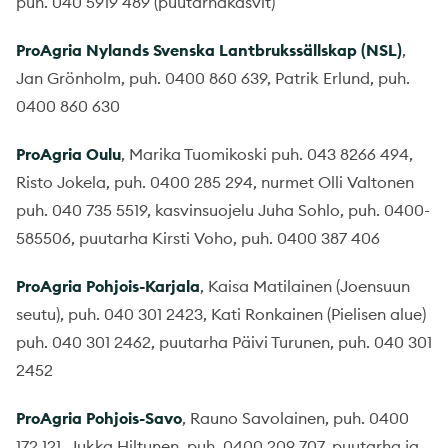
puh. 040 5919 489 (puutarhakasvit)
ProAgria Nylands Svenska Lantbrukssällskap (NSL)
,
Jan Grönholm, puh. 0400 860 639, Patrik Erlund, puh.
0400 860 630
ProAgria Oulu
, Marika Tuomikoski puh. 043 8266 494,
Risto Jokela, puh. 0400 285 294, nurmet Olli Valtonen
puh. 040 735 5519, kasvinsuojelu Juha Sohlo, puh. 0400-
585506, puutarha Kirsti Voho, puh. 0400 387 406
ProAgria Pohjois-Karjala
, Kaisa Matilainen (Joensuun
seutu), puh. 040 301 2423, Kati Ronkainen (Pielisen alue)
puh. 040 301 2462, puutarha Päivi Turunen, puh. 040 301
2452
ProAgria Pohjois-Savo
, Rauno Savolainen, puh. 0400
172 121, Jukka Hiltunen, puh. 0400 209 707, puutarha ja