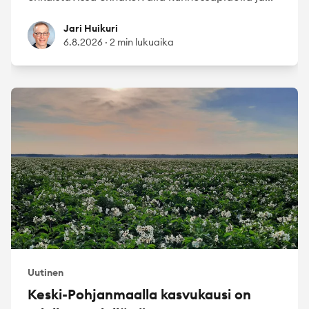
Jari Huikuri
Jari Huikuri
6.8.2026
·
2 min lukuaika
Uutinen
Keski-Pohjanmaalla kasvukausi on