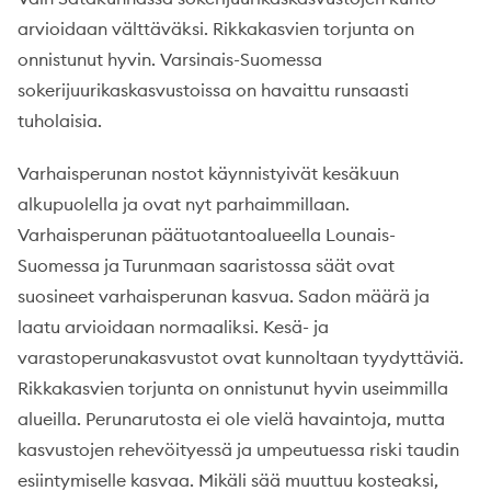
arvioidaan välttäväksi. Rikkakasvien torjunta on
onnistunut hyvin. Varsinais-Suomessa
sokerijuurikaskasvustoissa on havaittu runsaasti
tuholaisia.
Varhaisperunan nostot käynnistyivät kesäkuun
alkupuolella ja ovat nyt parhaimmillaan.
Varhaisperunan päätuotantoalueella Lounais-
Suomessa ja Turunmaan saaristossa säät ovat
suosineet varhaisperunan kasvua. Sadon määrä ja
laatu arvioidaan normaaliksi. Kesä- ja
varastoperunakasvustot ovat kunnoltaan tyydyttäviä.
Rikkakasvien torjunta on onnistunut hyvin useimmilla
alueilla. Perunarutosta ei ole vielä havaintoja, mutta
kasvustojen rehevöityessä ja umpeutuessa riski taudin
esiintymiselle kasvaa. Mikäli sää muuttuu kosteaksi,