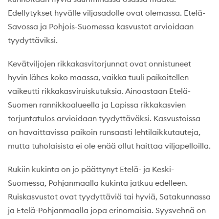
Edellytykset hyvälle viljasadolle ovat olemassa. Etelä-
Savossa ja Pohjois-Suomessa kasvustot arvioidaan
tyydyttäviksi.
Kevätviljojen rikkakasvitorjunnat ovat onnistuneet
hyvin lähes koko maassa, vaikka tuuli paikoitellen
vaikeutti rikkakasviruiskutuksia. Ainoastaan Etelä-
Suomen rannikkoalueella ja Lapissa rikkakasvien
torjuntatulos arvioidaan tyydyttäväksi. Kasvustoissa
on havaittavissa paikoin runsaasti lehtilaikkutauteja,
mutta tuholaisista ei ole enää ollut haittaa viljapelloilla.
Rukiin kukinta on jo päättynyt Etelä- ja Keski-
Suomessa, Pohjanmaalla kukinta jatkuu edelleen.
Ruiskasvustot ovat tyydyttäviä tai hyviä, Satakunnassa
ja Etelä-Pohjanmaalla jopa erinomaisia. Syysvehnä on