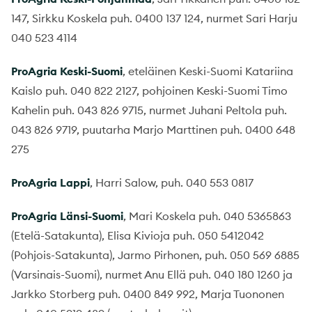
147, Sirkku Koskela puh. 0400 137 124, nurmet Sari Harju
040 523 4114
ProAgria Keski-Suomi
, eteläinen Keski-Suomi Katariina
Kaislo puh. 040 822 2127, pohjoinen Keski-Suomi Timo
Kahelin puh. 043 826 9715, nurmet Juhani Peltola puh.
043 826 9719, puutarha Marjo Marttinen puh. 0400 648
275
ProAgria Lappi
, Harri Salow, puh. 040 553 0817
ProAgria Länsi-Suomi
, Mari Koskela puh. 040 5365863
(Etelä-Satakunta), Elisa Kivioja puh. 050 5412042
(Pohjois-Satakunta), Jarmo Pirhonen, puh. 050 569 6885
(Varsinais-Suomi), nurmet Anu Ellä puh. 040 180 1260 ja
Jarkko Storberg puh. 0400 849 992, Marja Tuononen