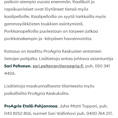
paikoin aiempia vuosia enemmän. Kaalikoit ja
rapsikuoriaiset ovat löytäneet tiensä myös
kaalipelloille. Kaalipelloilla on syytä tarkkailla myös
gammayökkösten toukkien esiintymistä.
Porkkanapelloilla puolestaan on tarpeen jatkaa
porkkanakempin ja -kärpäsen havainnointia.
Katsaus on laadittu ProAgria Keskusten antamien
tietojen pohjalta. Lisätietoja antaa johtava asiantuntija
Sari Peltonen
,
sari.peltonen@proagria.fi
, puh. 050 341
4406.
Lisätietoja maakunnallisesta tilanteesta myös
paikallisilta ProAgria Keskuksilta.
ProAgria Etelä-Pohjanmaa
, Juha-Matti Toppari, puh.
043 8252 806, nurmet Sari Vallinhovi puh. 0400 764 217,