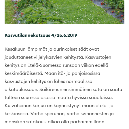
Kasvutilannekatsaus 4/25.6.2019
Kesäkuun lämpimät ja aurinkoiset säät ovat
jouduttaneet viljelykasvien kehitystä. Kasvustojen
kehitys on Etelä-Suomessa runsaan viikon edellä
keskimääräisestä. Maan itä- ja pohjoisosissa
kasvustojen kehitys on lähes normaalissa
aikataulussaan. Säilörehun ensimmäinen sato on saatu
talteen suuressa osassa maata hyvissä sääoloissa.
Kuivaheinän korjuu on käynnistynyt maan etelä- ja
keskiosissa. Varhaisperunan, varhaisvihannesten ja
mansikan satokausi alkaa olla parhaimmillaan.