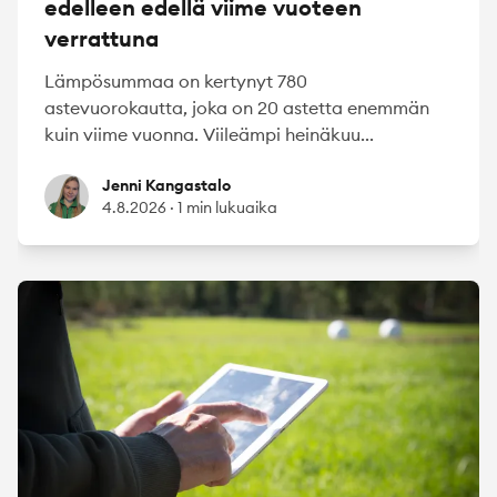
edelleen edellä viime vuoteen
verrattuna
Lämpösummaa on kertynyt 780
astevuorokautta, joka on 20 astetta enemmän
kuin viime vuonna. Viileämpi heinäkuu...
Jenni Kangastalo
Jenni Kangastalo
4.8.2026
·
1 min lukuaika