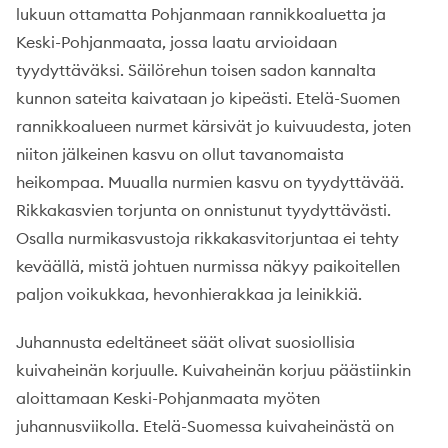
lukuun ottamatta Pohjanmaan rannikkoaluetta ja
Keski-Pohjanmaata, jossa laatu arvioidaan
tyydyttäväksi. Säilörehun toisen sadon kannalta
kunnon sateita kaivataan jo kipeästi. Etelä-Suomen
rannikkoalueen nurmet kärsivät jo kuivuudesta, joten
niiton jälkeinen kasvu on ollut tavanomaista
heikompaa. Muualla nurmien kasvu on tyydyttävää.
Rikkakasvien torjunta on onnistunut tyydyttävästi.
Osalla nurmikasvustoja rikkakasvitorjuntaa ei tehty
keväällä, mistä johtuen nurmissa näkyy paikoitellen
paljon voikukkaa, hevonhierakkaa ja leinikkiä.
Juhannusta edeltäneet säät olivat suosiollisia
kuivaheinän korjuulle. Kuivaheinän korjuu päästiinkin
aloittamaan Keski-Pohjanmaata myöten
juhannusviikolla. Etelä-Suomessa kuivaheinästä on