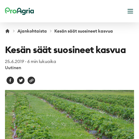
ProAgria
Ava
Ajankohtaista
Kesän säät suosineet kasvua
Kesän säät suosineet kasvua
25.6.2019
·
6 min lukuaika
Uutinen