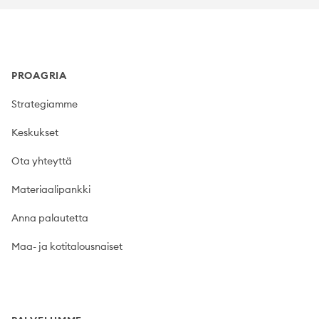
Footer
PROAGRIA
Strategiamme
Keskukset
Ota yhteyttä
Materiaalipankki
Anna palautetta
Maa- ja kotitalousnaiset