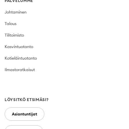
PALVELUMME
Johtaminen
Talous
Tilitoimisto
Kasvintuotanto
Kotieläintuotanto
Ilmastoratkaisut
LÖYSITKÖ ETSIMÄSI?
Asiantuntijat