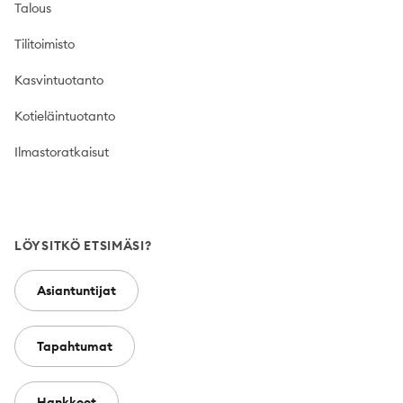
Talous
Tilitoimisto
Kasvintuotanto
Kotieläintuotanto
Ilmastoratkaisut
LÖYSITKÖ ETSIMÄSI?
Asiantuntijat
Tapahtumat
Hankkeet