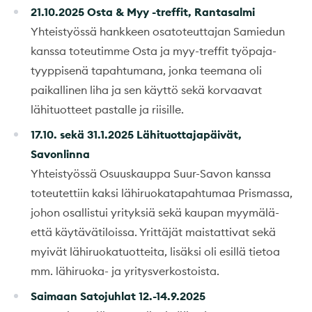
21.10.2025 Osta & Myy -treffit, Rantasalmi
Yhteistyössä hankkeen osatoteuttajan Samiedun
kanssa toteutimme Osta ja myy-treffit työpaja-
tyyppisenä tapahtumana, jonka teemana oli
paikallinen liha ja sen käyttö sekä korvaavat
lähituotteet pastalle ja riisille.
17.10. sekä 31.1.2025 Lähituottajapäivät,
Savonlinna
Yhteistyössä Osuuskauppa Suur-Savon kanssa
toteutettiin kaksi lähiruokatapahtumaa Prismassa,
johon osallistui yrityksiä sekä kaupan myymälä-
että käytävätiloissa. Yrittäjät maistattivat sekä
myivät lähiruokatuotteita, lisäksi oli esillä tietoa
mm. lähiruoka- ja yritysverkostoista.
Saimaan Satojuhlat 12.-14.9.2025