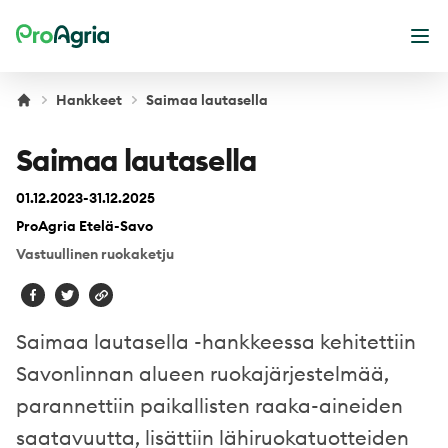
ProAgria
Ava
Hankkeet
Saimaa lautasella
Saimaa lautasella
01.12.2023-31.12.2025
ProAgria Etelä-Savo
Vastuullinen ruokaketju
Saimaa lautasella -hankkeessa kehitettiin
Savonlinnan alueen ruokajärjestelmää,
parannettiin paikallisten raaka-aineiden
saatavuutta, lisättiin lähiruokatuotteiden