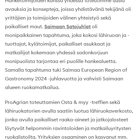
Hanketoimijoiden kanssa yhdessä toteutimme uusia
avauksia ja konsepteja, joissa yhdistävänä tekijänä oli
yrittäjien ja toimijoiden välinen yhteistyö sekä
paikalliset maut.
Saimaan Satojuhlat
oli
monipaikkainen tapahtuma, joka kokosi lähiruoan ja -
tuottajat, kylätoimijat, paikalliset asukkaat ja
matkailijat kokemaan yhdessä sadonkorjuun
monipuolista tarjontaa eri puolille hankealuetta.
Samalla tapahtuma tuki Saimaa European Region of
Gastronomy 2024 -juhlavuotta ja vahvisti Saimaan
alueen ruokamatkailua.
ProAgrian toteuttamien Osta & myy -treffien sekä
lähiruokatorien avulla saatiin luotua lähiruokaverkosto,
jonka avulla paikalliset raaka-aineet ja jatkojalosteet
löytyvät helpommin ravintoloiden ja matkailuyritysten
ruokalistoilta. Yrityksien osaaminen on kasvanut mm.