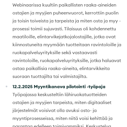
Webinaarissa kuultiin paikallisten raaka-aineiden
ostajien ja myyjien puheenvuorot, kerrottiin puolin
ja toisin toiveista ja tarpeista ja miten osta ja myy -
prosessi toimii sujuvasti. Tilaisuus oli kohdennettu
maatiloille, elintarvikejatkojalostajille, jotka ovat
kiinnostuneita myymään tuotteitaan ravintoloille ja
ruokapalveluyrityksille sekä vastaavasti
ravintoloille, ruokapalveluyrityksille, jotka haluavat
ostaa paikallisia raaka-aineita, elintarvikkeita
suoraan tuottajilta tai valmistajilta.
12.2.2025 Myyntikanava pilotointi -työpaja
Työpajassa keskusteltiin lähiruokatuotteiden
ostajien ja myyjien tarpeista, miten digitaaliset
järjestelmät voisivat olla avuksi osto- ja
myyntiprosesseissa, miten niitä voisi kehittää ja
parantaa edelleen toimivammiksi. Keskustelua