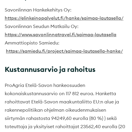
Savonlinnan Hankekehitys Oy:
https://elinkeinopalvelut.fi/hanke/saimaa-lautasella/
Savonlinnan Seudun Matkailu Oy:
https://www.savonlinnatravel.fi/saimaa-lautasella
Ammattiopisto Samiedu:
https://samiedu.fi/project/saimaa-lautasella-hanke/
Kustannusarvio ja rahoitus
ProAgria Etelä-Savon hankeosuuden
kokonaiskustannusarvio on 117 812 euroa. Hanketta
rahoittavat Etelä-Savon maakuntaliitto EU:n alue ja
rakennepolitiikan ohjelman oikeudenmukaisen
siirtymän rahastosta 94249,60 eurolla (80 %) ) sekä
toteuttaja ja yksityiset rahoittajat 23562,40 eurolla (20