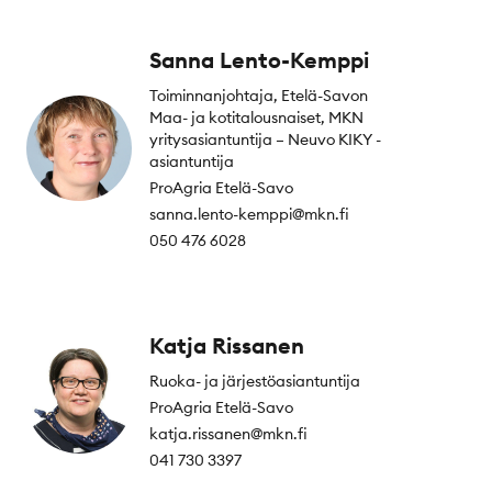
Sanna Lento-Kemppi
Toiminnanjohtaja, Etelä-Savon
Maa- ja kotitalousnaiset, MKN
yritysasiantuntija – Neuvo KIKY -
asiantuntija
ProAgria Etelä-Savo
sanna.lento-kemppi@mkn.fi
050 476 6028
Katja Rissanen
Ruoka- ja järjestöasiantuntija
ProAgria Etelä-Savo
katja.rissanen@mkn.fi
041 730 3397