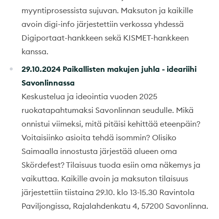
myyntiprosessista sujuvan. Maksuton ja kaikille
avoin digi-info järjestettiin verkossa yhdessä
Digiportaat-hankkeen sekä KISMET-hankkeen
kanssa.
29.10.2024 Paikallisten makujen juhla - ideariihi
Savonlinnassa
Keskustelua ja ideointia vuoden 2025
ruokatapahtumaksi Savonlinnan seudulle. Mikä
onnistui viimeksi, mitä pitäisi kehittää eteenpäin?
Voitaisiinko asioita tehdä isommin? Olisiko
Saimaalla innostusta järjestää alueen oma
Skördefest? Tilaisuus tuoda esiin oma näkemys ja
vaikuttaa. Kaikille avoin ja maksuton tilaisuus
järjestettiin tiistaina 29.10. klo 13-15.30 Ravintola
Paviljongissa, Rajalahdenkatu 4, 57200 Savonlinna.