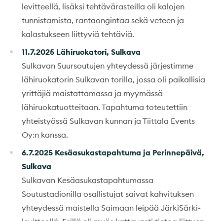
levitteellä, lisäksi tehtävärasteilla oli kalojen
tunnistamista, rantaongintaa sekä veteen ja
kalastukseen liittyviä tehtäviä.
11.7.2025 Lähiruokatori, Sulkava
Sulkavan Suursoutujen yhteydessä järjestimme
lähiruokatorin Sulkavan torilla, jossa oli paikallisia
yrittäjiä maistattamassa ja myymässä
lähiruokatuotteitaan. Tapahtuma toteutettiin
yhteistyössä Sulkavan kunnan ja Tiittala Events
Oy:n kanssa.
6.7.2025 Kesäasukastapahtuma ja Perinnepäivä,
Sulkava
Sulkavan Kesäasukastapahtumassa
Soutustadionilla osallistujat saivat kahvituksen
yhteydessä maistella Saimaan leipää JärkiSärki-