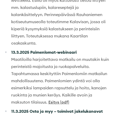
levitteellä. Esillä oli myös kattavasti tietoa liittyen
mm. kalastuslupiin, kalareseptejä ja
kalankäsittelyyn. Perinnepäivässä Rauhaniemen
kotiseutumuseolla toteutimme Kalavisan, jossa oli
kiperiä kysymyksiä kalastukseen ja perinteisiin
liittyen. Toteutuksessa mukana Kaartilan
osakaskunta.
13.3.2025 Paimenlomat-webinaari
Maatiloilla harjoitettava matkailu on muutakin kuin
perinteistä majoitusta ja ruokapalveluita.
Tapahtumassa keskityttiin Paimenlomiin matkailun
mahdollisuutena. ​Paimenlomien ydintä voi olla
esimerkiksi lampaiden rapsuttelu ja hoito, kanojen
ruokinta ja munien keräys. Kaikille avoin ja
maksuton tilaisuus.
Esitys (pdf)
11.3.2025 Osta ja myy – toimivat jakelukanavat