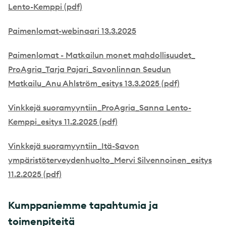
Lento-Kemppi (pdf)
Paimenlomat-webinaari 13.3.2025
Paimenlomat - Matkailun monet mahdollisuudet_
ProAgria_Tarja Pajari_Savonlinnan Seudun
Matkailu_Anu Ahlström_esitys 13.3.2025 (pdf)
Vinkkejä suoramyyntiin_ProAgria_Sanna Lento-
Kemppi_esitys 11.2.2025 (pdf)
Vinkkejä suoramyyntiin_Itä-Savon
ympäristöterveydenhuolto_Mervi Silvennoinen_esitys
11.2.2025 (pdf)
Kumppaniemme tapahtumia ja
toimenpiteitä