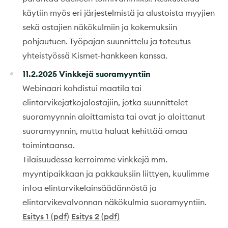
käytiin myös eri järjestelmistä ja alustoista myyjien
sekä ostajien näkökulmiin ja kokemuksiin
pohjautuen. Työpajan suunnittelu ja toteutus
yhteistyössä Kismet-hankkeen kanssa.
11.2.2025 Vinkkejä suoramyyntiin
Webinaari kohdistui maatila tai
elintarvikejatkojalostajiin, jotka suunnittelet
suoramyynnin aloittamista tai ovat jo aloittanut
suoramyynnin, mutta haluat kehittää omaa
toimintaansa.
Tilaisuudessa kerroimme vinkkejä mm.
myyntipaikkaan ja pakkauksiin liittyen, kuulimme
infoa elintarvikelainsäädännöstä ja
elintarvikevalvonnan näkökulmia suoramyyntiin.
Esitys
1 (pdf)
Esitys 2 (pdf)