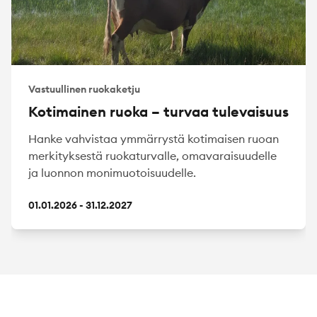
Vastuullinen ruokaketju
Kotimainen ruoka – turvaa tulevaisuus
Hanke vahvistaa ymmärrystä kotimaisen ruoan
merkityksestä ruokaturvalle, omavaraisuudelle
ja luonnon monimuotoisuudelle.
01.01.2026 - 31.12.2027
Footer