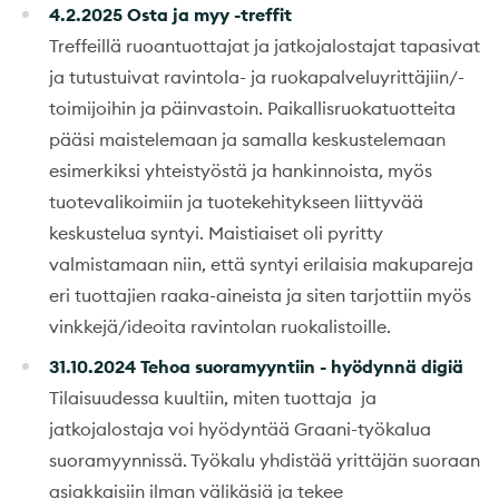
4.2.2025 Osta ja myy -treffit
Treffeillä ruoantuottajat ja jatkojalostajat tapasivat
ja tutustuivat ravintola- ja ruokapalveluyrittäjiin/-
toimijoihin ja päinvastoin. Paikallisruokatuotteita
pääsi maistelemaan ja samalla keskustelemaan
esimerkiksi yhteistyöstä ja hankinnoista, myös
tuotevalikoimiin ja tuotekehitykseen liittyvää
keskustelua syntyi. Maistiaiset oli pyritty
valmistamaan niin, että syntyi erilaisia makupareja
eri tuottajien raaka-aineista ja siten tarjottiin myös
vinkkejä/ideoita ravintolan ruokalistoille.
31.10.2024 Tehoa suoramyyntiin - hyödynnä digiä
Tilaisuudessa kuultiin, miten tuottaja ja
jatkojalostaja voi hyödyntää Graani-työkalua
suoramyynnissä. Työkalu yhdistää yrittäjän suoraan
asiakkaisiin ilman välikäsiä ja tekee