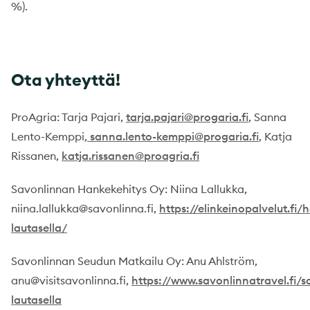
%).
Ota yhteyttä!
ProAgria: Tarja Pajari,
tarja.pajari@progaria.fi
, Sanna
Lento-Kemppi,
sanna.lento-kemppi@progaria.fi
, Katja
Rissanen,
katja.rissanen@proagria.fi
Savonlinnan Hankekehitys Oy: Niina Lallukka,
niina.lallukka@savonlinna.fi,
https://elinkeinopalvelut.fi
lautasella/
Savonlinnan Seudun Matkailu Oy: Anu Ahlström,
anu@visitsavonlinna.fi,
https://www.savonlinnatravel.fi/
lautasella