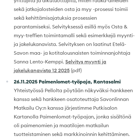
yrittäjiltä ja alkutuottajilta, miten raaka-aineiden
sekä jatkojalosteiden osta ja myy -prosessi toimii
sekä kehittämisajatuksia prosessien
parantamiseksi. Selvityksessä esillä myös Osta &
myy-treffien toimintamalli sekä esimerkkejä myynti-
ja jakelukanavista. Selvityksen on laatinut Etelä-
Savon maa- ja kotitalousnaisten toiminnanjohtaja
Sanna Lento-Kemppi.
Selvitys myynti ja
jakelukanavista 12 2025
(pdf)
26.11.2025 Paimenlomat-työpaja, Rantasalmi
Yhteistyössä Pellolta pöytään näkyväksi-hankkeen
kanssa sekä hankkeen osatoteuttaja Savonlinnan
Matkailu Oy:n kanssa järjestimme Putkisalon
Kartanolla Paimenlomat-työpajan, jonka sisältönä
oli paimenomien ja maatilojen matkailun
tuotteistaminen sekä markkinoinnin kehittäminen.