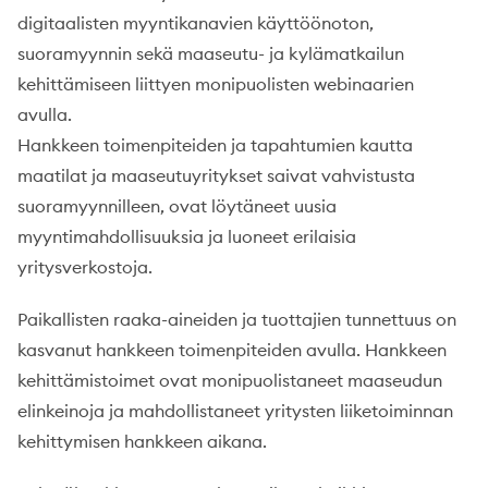
digitaalisten myyntikanavien käyttöönoton,
suoramyynnin sekä maaseutu- ja kylämatkailun
kehittämiseen liittyen monipuolisten webinaarien
avulla.
Hankkeen toimenpiteiden ja tapahtumien kautta
maatilat ja maaseutuyritykset saivat vahvistusta
suoramyynnilleen, ovat löytäneet uusia
myyntimahdollisuuksia ja luoneet erilaisia
yritysverkostoja.
Paikallisten raaka-aineiden ja tuottajien tunnettuus on
kasvanut hankkeen toimenpiteiden avulla. Hankkeen
kehittämistoimet ovat monipuolistaneet maaseudun
elinkeinoja ja mahdollistaneet yritysten liiketoiminnan
kehittymisen hankkeen aikana.