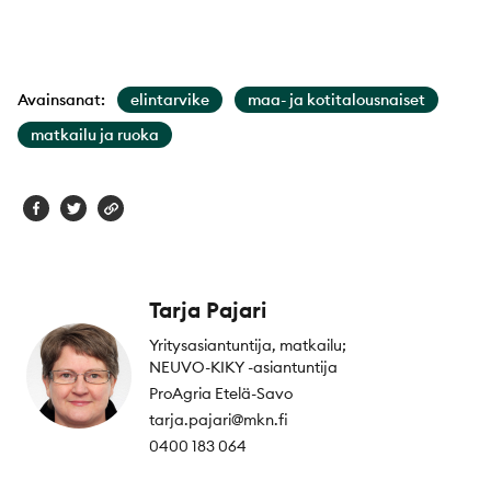
Avainsanat:
elintarvike
maa- ja kotitalousnaiset
matkailu ja ruoka
Tarja Pajari
Yritysasiantuntija, matkailu;
NEUVO-KIKY -asiantuntija
ProAgria Etelä-Savo
tarja.pajari@mkn.fi
0400 183 064