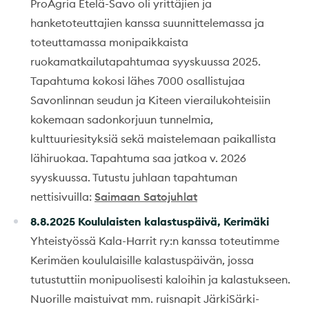
ProAgria Etelä-Savo oli yrittäjien ja
hanketoteuttajien kanssa suunnittelemassa ja
toteuttamassa monipaikkaista
ruokamatkailutapahtumaa syyskuussa 2025.
Tapahtuma kokosi lähes 7000 osallistujaa
Savonlinnan seudun ja Kiteen vierailukohteisiin
kokemaan sadonkorjuun tunnelmia,
kulttuuriesityksiä sekä maistelemaan paikallista
lähiruokaa. Tapahtuma saa jatkoa v. 2026
syyskuussa. Tutustu juhlaan tapahtuman
nettisivuilla:
Saimaan Satojuhlat
8.8.2025 Koululaisten kalastuspäivä, Kerimäki
Yhteistyössä Kala-Harrit ry:n kanssa toteutimme
Kerimäen koululaisille kalastuspäivän, jossa
tutustuttiin monipuolisesti kaloihin ja kalastukseen.
Nuorille maistuivat mm. ruisnapit JärkiSärki-