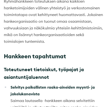
Ryhmähankkeen toteutuksen aikana kaikkien
hanketoimijoiden välinen yhteistyö ja verkostomainen
toimintatapa ovat kehittyneet huomattavasti. Jokainen
hankeorganisaatio on tuonut omaa osaamistaan,
vahvuuksiaan ja näkökulmia yhteisiin kehittämistoimiin,
mikä on lisännyt hankeorganisaatioiden sekä
toimialojen tuntemista.
Hankkeen tapahtumat
Toteutuneet tietoiskut, työpajat ja
asiantuntijaluennot
Selvitys paikallisten raaka-aineiden myynti- ja
jakelukanavista
Saimaa lautasella -hankkeen aikana selvitettiin