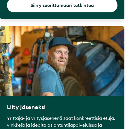
Siirry suorittamaan tutkintoa
Liity jäseneksi
Yrittäjä- ja yritysjäsenenä saat konkreettisia etuja,
vinkkejä ja ideoita asiantuntijapalveluissa ja