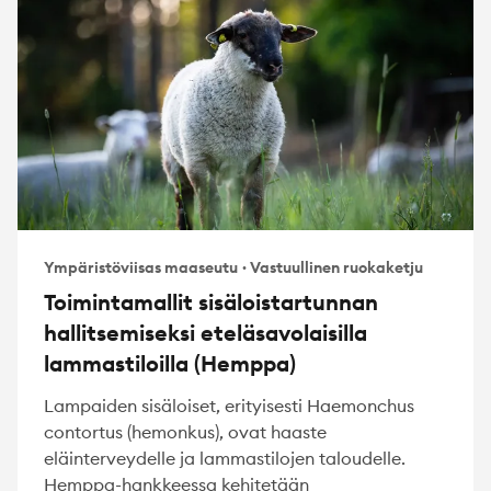
Ympäristöviisas maaseutu
·
Vastuullinen ruokaketju
Toimintamallit sisäloistartunnan
hallitsemiseksi eteläsavolaisilla
lammastiloilla (Hemppa)
Lampaiden sisäloiset, erityisesti Haemonchus
contortus (hemonkus), ovat haaste
eläinterveydelle ja lammastilojen taloudelle.
Hemppa-hankkeessa kehitetään