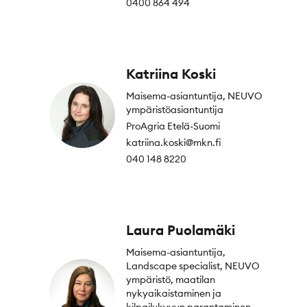
0400 864 494
Katriina Koski
Maisema-asiantuntija, NEUVO
ympäristöasiantuntija
ProAgria Etelä-Suomi
katriina.koski@mkn.fi
040 148 8220
Laura Puolamäki
Maisema-asiantuntija,
Landscape specialist, NEUVO
ympäristö, maatilan
nykyaikaistaminen ja