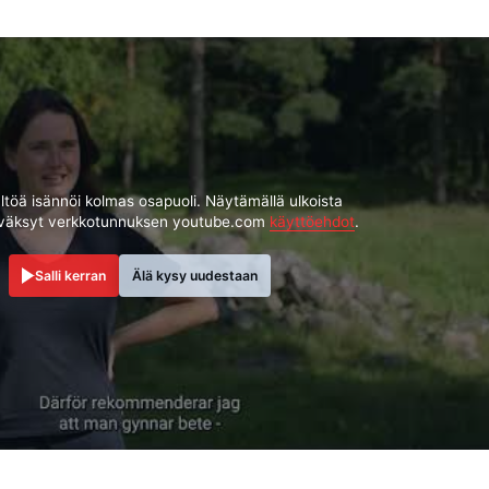
ältöä isännöi kolmas osapuoli. Näytämällä ulkoista
yväksyt verkkotunnuksen youtube.com
käyttöehdot
.
Salli kerran
Älä kysy uudestaan