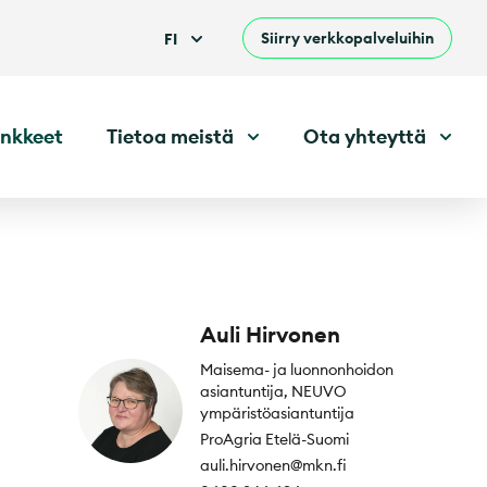
Siirry verkkopalveluihin
FI
nkkeet
Tietoa meistä
Ota yhteyttä
Auli Hirvonen
Maisema- ja luonnonhoidon
asiantuntija, NEUVO
ympäristöasiantuntija
ProAgria Etelä-Suomi
auli.hirvonen@mkn.fi