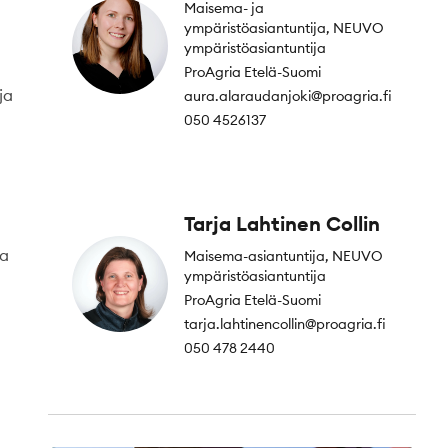
Maisema- ja
ympäristöasiantuntija, NEUVO
ympäristöasiantuntija
ProAgria Etelä-Suomi
ja
aura.alaraudanjoki@proagria.fi
050 4526137
Tarja Lahtinen Collin
ta
Maisema-asiantuntija, NEUVO
ympäristöasiantuntija
ProAgria Etelä-Suomi
tarja.lahtinencollin@proagria.fi
050 478 2440