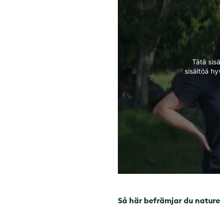
Tätä sis
sisältöä h
Så här befrämjar du natu