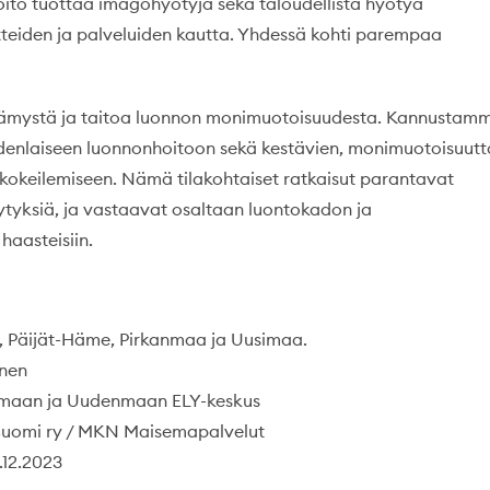
ito tuottaa imagohyötyjä sekä taloudellista hyötyä
tteiden ja palveluiden kautta. Yhdessä kohti parempaa
tietämystä ja taitoa luonnon monimuotoisuudesta. Kannustam
enlaiseen luonnonhoitoon sekä kestävien, monimuotoisuutt
n kokeilemiseen. Nämä tilakohtaiset ratkaisut parantavat
tyksiä, ja vastaavat osaltaan luontokadon ja
haasteisiin.
, Päijät-Häme, Pirkanmaa ja Uusimaa.
onen
nmaan ja Uudenmaan ELY-keskus
-Suomi ry / MKN Maisemapalvelut
.12.2023