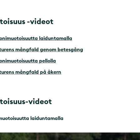
oisuus -videot
onimuotoisuutta laiduntamalla
aturens mångfald genom betesgång
nimuotoisuutta pellolla
turens mångfald på åkern
oisuus-videot
muotoisuutta laiduntamalla