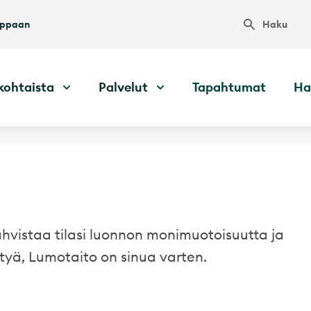
Haku
uppaan
kohtaista
Palvelut
Tapahtumat
Ha
vahvistaa tilasi luonnon monimuotoisuutta ja
tyä, Lumotaito on sinua varten.