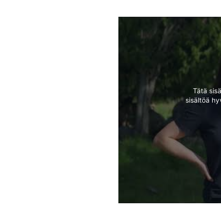
Tätä sis
sisältöä h