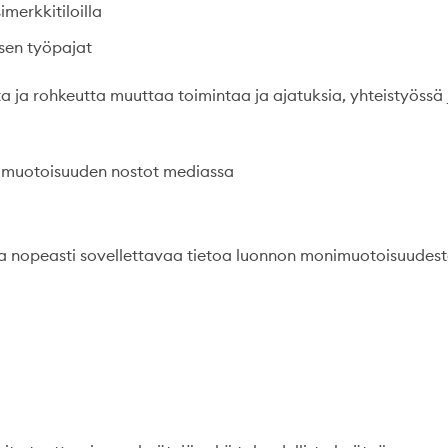
merkkitiloilla
isen työpajat
a ja rohkeutta muuttaa toimintaa ja ajatuksia, yhteistyössä 
muotoisuuden nostot mediassa
ja nopeasti sovellettavaa tietoa luonnon monimuotoisuudes