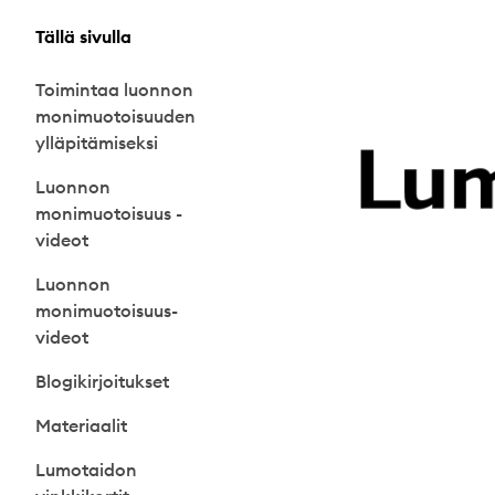
Tällä sivulla
Toimintaa luonnon
monimuotoisuuden
ylläpitämiseksi
Luonnon
monimuotoisuus -
videot
Luonnon
monimuotoisuus-
videot
Blogikirjoitukset
Materiaalit
Lumotaidon