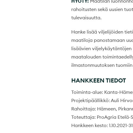
HYÖTY:
Maatilan luonnonho
rahoitusten sekä uusien tuo
tulevaisuutta.
Hanke lisää viljelijöiden 
maatiloja panostamaan uud
lisäävien viljelykäytäntöje
maatalouden toimintaedelly
ilmastonmuutoksen tuomiin 
HANKKEEN TIEDOT
Toiminta-alue: Kanta-Häme
Projektipäällikkö: Auli Hirv
Rahoittaja: Hämeen, Pirka
Toteuttaja: ProAgria Etelä
Hankkeen kesto: 1.10.2021-31