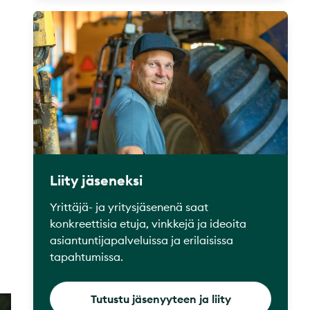
Liity jäseneksi
Yrittäjä- ja yritysjäsenenä saat
konkreettisia etuja, vinkkejä ja ideoita
asiantuntijapalveluissa ja erilaisissa
tapahtumissa.
Tutustu jäsenyyteen ja liity