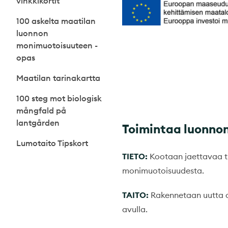
vinkkikortit
100 askelta maatilan
luonnon
monimuotoisuuteen -
opas
Maatilan tarinakartta
100 steg mot biologisk
mångfald på
lantgården
Toimintaa luonno
Lumotaito Tipskort
TIETO:
Kootaan jaettavaa t
monimuotoisuudesta.
TAITO:
Rakennetaan uutta os
avulla.