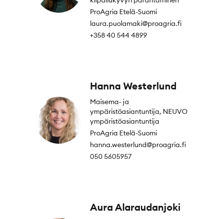
kilpailukyvyn parantaminen
ProAgria Etelä-Suomi
laura.puolamaki@proagria.fi
+358 40 544 4899
Hanna Westerlund
Maisema- ja
ympäristöasiantuntija, NEUVO
ympäristöasiantuntija
ProAgria Etelä-Suomi
hanna.westerlund@proagria.fi
050 5605957
Aura Alaraudanjoki