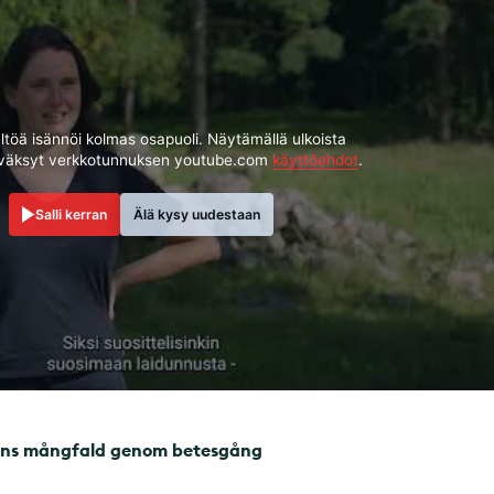
ältöä isännöi kolmas osapuoli. Näytämällä ulkoista
yväksyt verkkotunnuksen youtube.com
käyttöehdot
.
Salli kerran
Älä kysy uudestaan
rens mångfald genom betesgång