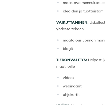
maastovalmennukset esi
ideoiden ja tuotteistam
VAIKUTTAMINEN:
Uskallust
yhdessä tehden.
maatalousluonnon moni
blogit
TIEDONVÄLITYS:
Helposti 
maatiloille
videot
webinaarit
ohjekortit