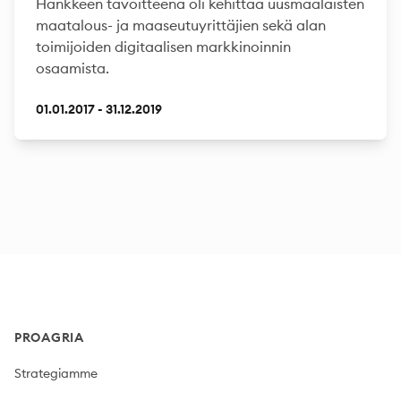
Hankkeen tavoitteena oli kehittää uusmaalaisten
maatalous- ja maaseutuyrittäjien sekä alan
toimijoiden digitaalisen markkinoinnin
osaamista.
01.01.2017 - 31.12.2019
Footer
PROAGRIA
Strategiamme