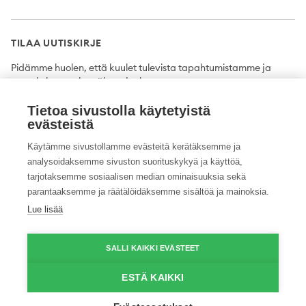
TILAA UUTISKIRJE
Pidämme huolen, että kuulet tulevista tapahtumistamme ja
uutuuksista ensimmäisten joukossa.
Tietoa sivustolla käytetyistä
Tilaa
evästeistä
Käytämme sivustollamme evästeitä kerätäksemme ja
analysoidaksemme sivuston suorituskykyä ja käyttöä,
tarjotaksemme sosiaalisen median ominaisuuksia sekä
Twitter
Facebook
YouTube
Instagram
LinkedIn
parantaaksemme ja räätälöidäksemme sisältöä ja mainoksia.
Lue lisää
Tietosuojaseloste
Saavutettavuusseloste
Ilmoituskanava
SALLI KAIKKI EVÄSTEET
© 2026 ProAgria. Kaikki oikeudet pidätetään.
ESTÄ KAIKKI