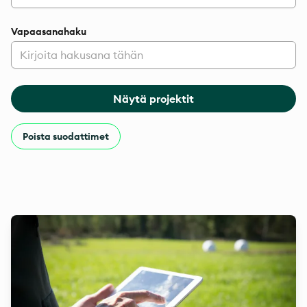
Vapaasanahaku
Näytä projektit
Poista suodattimet