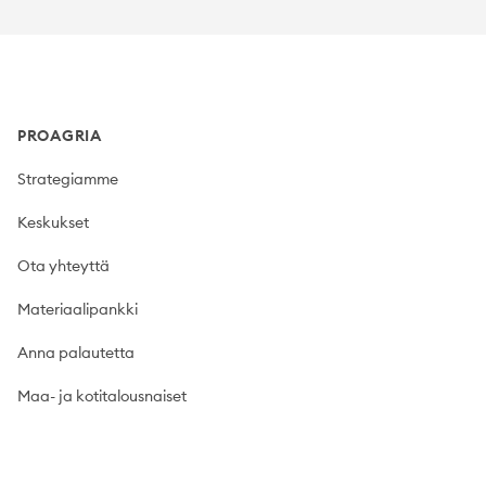
Footer
PROAGRIA
Strategiamme
Keskukset
Ota yhteyttä
Materiaalipankki
Anna palautetta
Maa- ja kotitalousnaiset