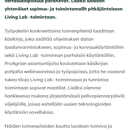
vertailukelpoisuus paranevat. Lisäksi luodaan
yhtenäiset sopimus- ja toimintamallit pitkäjänteiseen
Living Lab -toimintaan.
Työpaketin konkreettisina toimenpiteinä laaditaan
käsikirja, joka sisältää ohjeistukset datan
laadunvarmistukseen, sopimus- ja korvauskäytäntöihin
sekä Living Lab -toiminnan parhaisiin käytäntöihin.
ProAgrian asiantuntijoita koulutetaan käsikirjan
pohjalta webinaareissa ja työpajoissa, jotta he osaavat
tukea tiloja Living Lab -toiminnassa ja tunnistaa
toimintaan sopivat maatilat. Lisäksi olemme
hankkeessa mukana järjestämässä pellonpiennarpäiviä
viljelijöille, joissa esitellään uusien teknologioiden
käytännön sovelluksia.
Näiden toimenpiteiden kautta luodaan toimiva ja