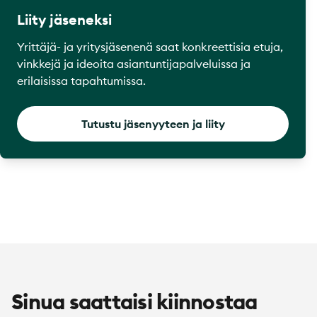
Liity jäseneksi
Yrittäjä- ja yritysjäsenenä saat konkreettisia etuja,
vinkkejä ja ideoita asiantuntijapalveluissa ja
erilaisissa tapahtumissa.
Tutustu jäsenyyteen ja liity
Sinua saattaisi kiinnostaa