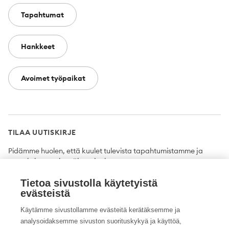
Tapahtumat
Hankkeet
Avoimet työpaikat
TILAA UUTISKIRJE
Pidämme huolen, että kuulet tulevista tapahtumistamme ja
uutuuksista ensimmäisten joukossa.
Tietoa sivustolla käytetyistä
Tilaa
evästeistä
Käytämme sivustollamme evästeitä kerätäksemme ja
analysoidaksemme sivuston suorituskykyä ja käyttöä,