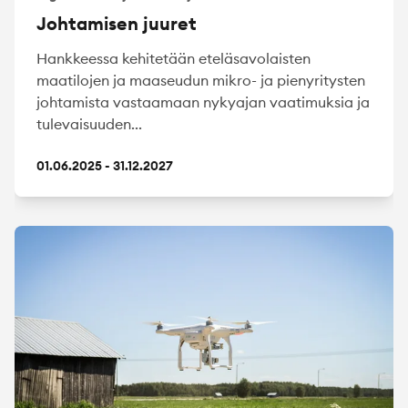
Johtamisen juuret
Hankkeessa kehitetään eteläsavolaisten
maatilojen ja maaseudun mikro- ja pienyritysten
johtamista vastaamaan nykyajan vaatimuksia ja
tulevaisuuden...
01.06.2025 - 31.12.2027