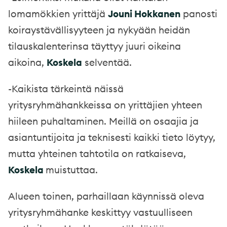
lomamökkien yrittäjä
Jouni Hokkanen
panosti
koiraystävällisyyteen ja nykyään heidän
tilauskalenterinsa täyttyy juuri oikeina
aikoina,
Koskela
selventää.
-Kaikista tärkeintä näissä
yritysryhmähankkeissa on yrittäjien yhteen
hiileen puhaltaminen. Meillä on osaajia ja
asiantuntijoita ja teknisesti kaikki tieto löytyy,
mutta yhteinen tahtotila on ratkaiseva,
Koskela
muistuttaa.
Alueen toinen, parhaillaan käynnissä oleva
yritysryhmähanke keskittyy vastuulliseen