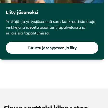
Liity jäseneksi
Yrittäjä- ja yritysjäsenenä saat konkreettisia etuja,
vinkkejä ja ideoita asiantuntijapalveluissa ja
erilaisissa tapahtumissa.
Tutustu jäsenyyteen ja liity