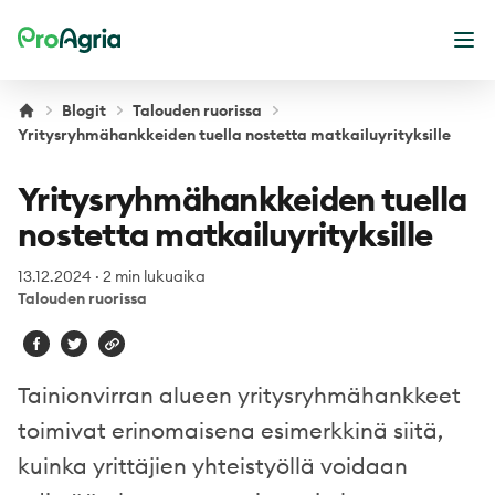
ProAgria
Ava
Blogit
Talouden ruorissa
Yritysryhmähankkeiden tuella nostetta matkailuyrityksille
Yritysryhmähankkeiden tuella
nostetta matkailuyrityksille
13.12.2024
·
2 min lukuaika
Talouden ruorissa
Tainionvirran alueen yritysryhmähankkeet
toimivat erinomaisena esimerkkinä siitä,
kuinka yrittäjien yhteistyöllä voidaan