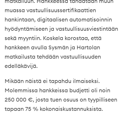
matkailuun. Hankkeessa tähdätään muun
muassa vastuullisuussertifikaattien
hankintaan, digitaalisen automatisoinnin
hyödyntämiseen ja vastuullisuusviestintään
sekä myyntiin. Koskela korostaa, että
hankkeen avulla Sysmän ja Hartolan
matkailusta tehdään vastuullisuuden
edelläkävijä.
Mikään näistä ei tapahdu ilmaiseksi.
Molemmissa hankkeissa budjetti oli noin
250 000 €, josta tuen osuus on tyypilliseen
tapaan 75 % kokonaiskustannuksista.