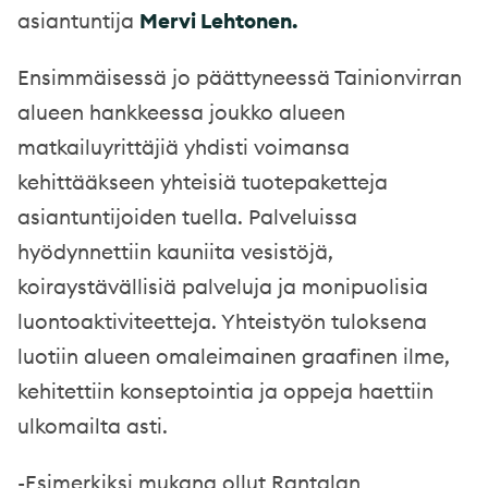
asiantuntija
Mervi Lehtonen.
Ensimmäisessä jo päättyneessä Tainionvirran
alueen hankkeessa joukko alueen
matkailuyrittäjiä yhdisti voimansa
kehittääkseen yhteisiä tuotepaketteja
asiantuntijoiden tuella. Palveluissa
hyödynnettiin kauniita vesistöjä,
koiraystävällisiä palveluja ja monipuolisia
luontoaktiviteetteja. Yhteistyön tuloksena
luotiin alueen omaleimainen graafinen ilme,
kehitettiin konseptointia ja oppeja haettiin
ulkomailta asti.
-Esimerkiksi mukana ollut Rantalan