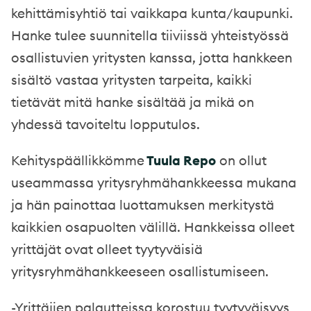
kehittämisyhtiö tai vaikkapa kunta/kaupunki.
Hanke tulee suunnitella tiiviissä yhteistyössä
osallistuvien yritysten kanssa, jotta hankkeen
sisältö vastaa yritysten tarpeita, kaikki
tietävät mitä hanke sisältää ja mikä on
yhdessä tavoiteltu lopputulos.
Kehityspäällikkömme
Tuula Repo
on ollut
useammassa yritysryhmähankkeessa mukana
ja hän painottaa luottamuksen merkitystä
kaikkien osapuolten välillä. Hankkeissa olleet
yrittäjät ovat olleet tyytyväisiä
yritysryhmähankkeeseen osallistumiseen.
-Yrittäjien palautteissa korostuu tyytyväisyys