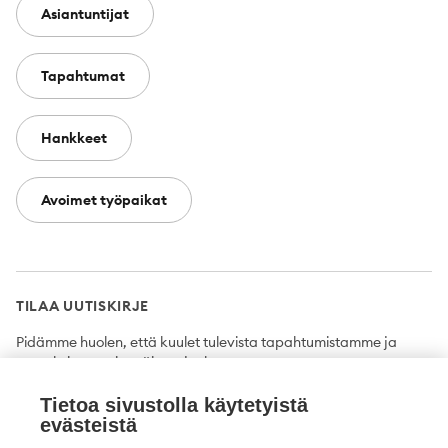
Asiantuntijat
Tapahtumat
Hankkeet
Avoimet työpaikat
TILAA UUTISKIRJE
Pidämme huolen, että kuulet tulevista tapahtumistamme ja
uutuuksista ensimmäisten joukossa.
Tietoa sivustolla käytetyistä
Tilaa
evästeistä