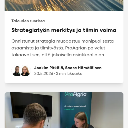
Talouden ruorissa
Strategiatyön merkitys ja tiimin voima
Onnistunut strategia muodostuu monipuolisesta
osaamista ja tiimityöstä. ProAgrian palvelut
takaavat sen, että jokaisella asiakkaalla on...
Joakim Pitkälä
Saara Hämäläinen
Joakim Pitkälä, Saara Hämäläinen
20.5.2026
·
3 min lukuaika