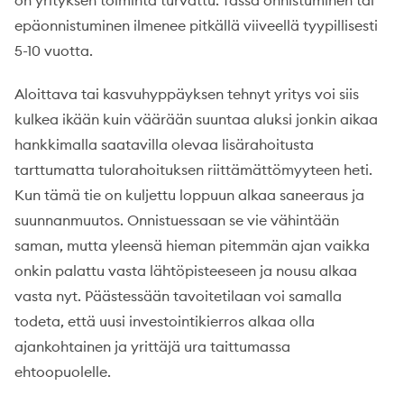
on yrityksen toiminta turvattu. Tässä onnistuminen tai
epäonnistuminen ilmenee pitkällä viiveellä tyypillisesti
5-10 vuotta.
Aloittava tai kasvuhyppäyksen tehnyt yritys voi siis
kulkea ikään kuin väärään suuntaa aluksi jonkin aikaa
hankkimalla saatavilla olevaa lisärahoitusta
tarttumatta tulorahoituksen riittämättömyyteen heti.
Kun tämä tie on kuljettu loppuun alkaa saneeraus ja
suunnanmuutos. Onnistuessaan se vie vähintään
saman, mutta yleensä hieman pitemmän ajan vaikka
onkin palattu vasta lähtöpisteeseen ja nousu alkaa
vasta nyt. Päästessään tavoitetilaan voi samalla
todeta, että uusi investointikierros alkaa olla
ajankohtainen ja yrittäjä ura taittumassa
ehtoopuolelle.