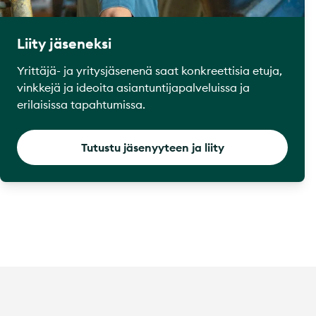
Liity jäseneksi
Yrittäjä- ja yritysjäsenenä saat konkreettisia etuja,
vinkkejä ja ideoita asiantuntijapalveluissa ja
erilaisissa tapahtumissa.
Tutustu jäsenyyteen ja liity