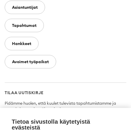
Asiantuntijat
Tapahtumat
Hankkeet
Avoimet työpaikat
TILAA UUTISKIRJE
Pidämme huolen, että kuulet tulevista tapahtumistamme ja
uutuuksista ensimmäisten joukossa.
Tietoa sivustolla käytetyistä
Tilaa
evästeistä