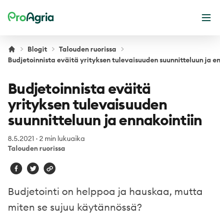
ProAgria
Ava
Blogit
Talouden ruorissa
Budjetoinnista eväitä yrityksen tulevaisuuden suunnitteluun ja e
Budjetoinnista eväitä
yrityksen tulevaisuuden
suunnitteluun ja ennakointiin
8.5.2021
·
2 min lukuaika
Talouden ruorissa
Budjetointi on helppoa ja hauskaa, mutta
miten se sujuu käytännössä?