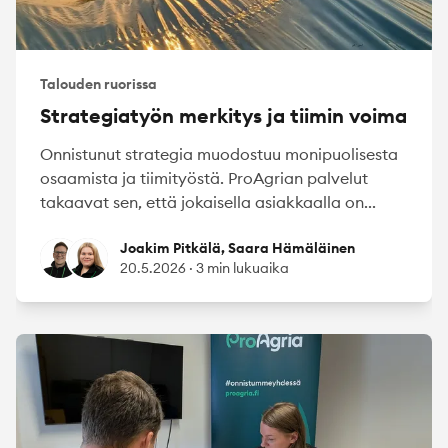
Talouden ruorissa
Strategiatyön merkitys ja tiimin voima
Onnistunut strategia muodostuu monipuolisesta
osaamista ja tiimityöstä. ProAgrian palvelut
takaavat sen, että jokaisella asiakkaalla on...
Joakim Pitkälä
Saara Hämäläinen
Joakim Pitkälä, Saara Hämäläinen
20.5.2026
·
3 min lukuaika