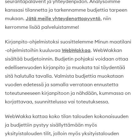
seurantapalaverit ja yhteydenpidon. Analysoimme
kanssasi tilannetta ja tarkennamme budjettia tarpeen
mukaan.
Jätä meille yhteydenottopyyntö
, niin
kerromme lisää palveluistamme!
Kirjanpito-ohjelmistoksi suosittelemme Minun maatilani
-ohjelmistoihin kuuluvaa
WebWakkaa
. WebWakkan
sisältää budjetoinnin. Budjetin pohjaksi voidaan ottaa
edellisenvuoden kirjanpito ja muokata tai täydentää
sitä halutulla tavalla. Valmista budjettia muokataan
vuoden edetessä ja samalla verrataan ennustetta
toteutuneeseen kirjanpitoon ja nähdään, kummassa on
korjattavaa, suunnittelussa vai toteutuksessa.
WebWakka kattaa koko tilan talouden kokonaisuuden
ja budjettiin pystyy sisällyttämään myös
yksityistalouden tilit, jolloin myös yksityistalouden