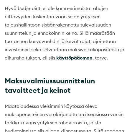
Hyvä budjetointi ei ole kamreerimaista rahojen
riittävyyden laskentaa vaan se on yrityksen
taloushallintoon sisäänrakennettu tulevaisuuden
suunnittelun ja ennakoinnin keino. Sillä määrätään
tuotannon kasvuvauhdin järkevät rajat, ajoitetaan
investoinnit sekä selvitetään maksivelkakapasiteetti ja
alkurahoituksen, eli siis
käyttöpääoman
, tarve.
Maksuvalmiussuunnittelun
tavoitteet ja keinot
Maataloudessa yleisimmin käytössä oleva
maksuperusteinen verokirjanpito on itseasiassa varsin
tarkka kuvaus yrityksen rahavirroista, joista
budjetoinnissa siis ollaan kiinnostuneita. Siitä saadaan