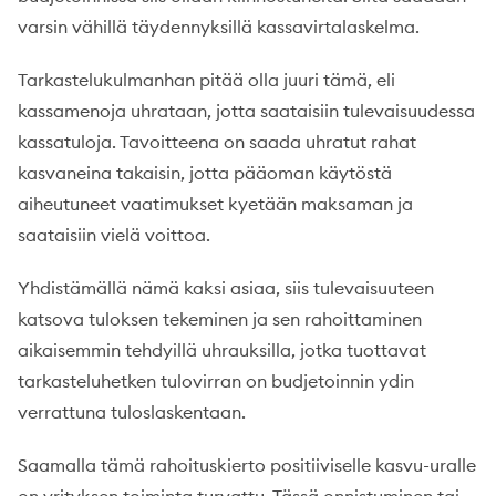
varsin vähillä täydennyksillä kassavirtalaskelma.
Tarkastelukulmanhan pitää olla juuri tämä, eli
kassamenoja uhrataan, jotta saataisiin tulevaisuudessa
kassatuloja. Tavoitteena on saada uhratut rahat
kasvaneina takaisin, jotta pääoman käytöstä
aiheutuneet vaatimukset kyetään maksaman ja
saataisiin vielä voittoa.
Yhdistämällä nämä kaksi asiaa, siis tulevaisuuteen
katsova tuloksen tekeminen ja sen rahoittaminen
aikaisemmin tehdyillä uhrauksilla, jotka tuottavat
tarkasteluhetken tulovirran on budjetoinnin ydin
verrattuna tuloslaskentaan.
Saamalla tämä rahoituskierto positiiviselle kasvu-uralle