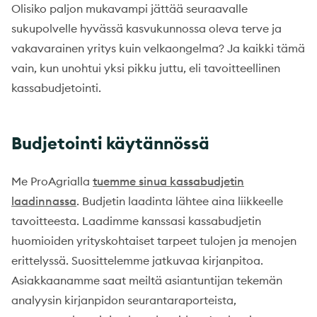
Olisiko paljon mukavampi jättää seuraavalle
sukupolvelle hyvässä kasvukunnossa oleva terve ja
vakavarainen yritys kuin velkaongelma? Ja kaikki tämä
vain, kun unohtui yksi pikku juttu, eli tavoitteellinen
kassabudjetointi.
Budjetointi käytännössä
Me ProAgrialla
tuemme sinua kassabudjetin
laadinnassa
. Budjetin laadinta lähtee aina liikkeelle
tavoitteesta. Laadimme kanssasi kassabudjetin
huomioiden yrityskohtaiset tarpeet tulojen ja menojen
erittelyssä. Suosittelemme jatkuvaa kirjanpitoa.
Asiakkaanamme saat meiltä asiantuntijan tekemän
analyysin kirjanpidon seurantaraporteista,