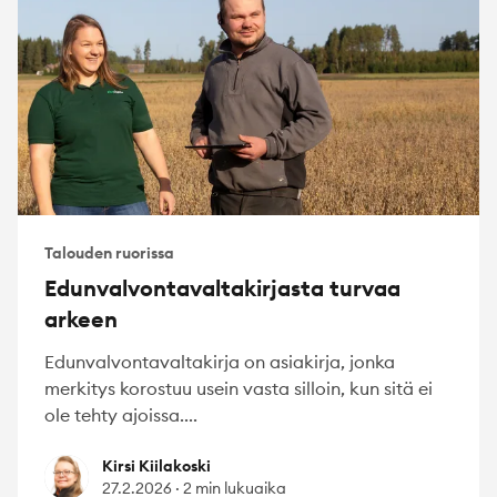
Talouden ruorissa
Edunvalvontavaltakirjasta turvaa
arkeen
Edunvalvontavaltakirja on asiakirja, jonka
merkitys korostuu usein vasta silloin, kun sitä ei
ole tehty ajoissa....
Kirsi Kiilakoski
Kirsi Kiilakoski
27.2.2026
·
2 min lukuaika