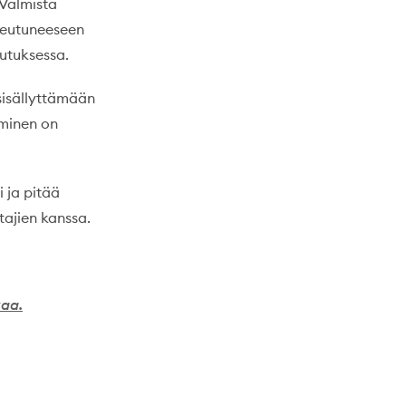
 Valmista
teutuneeseen
utuksessa.
sisällyttämään
aminen on
 ja pitää
tajien kanssa.
kaa.