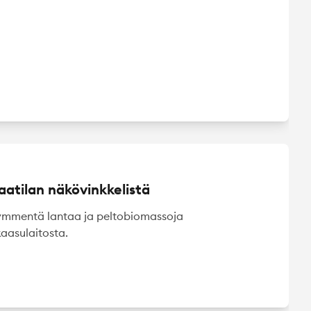
atilan näkövinkkelistä
ymmentä lantaa ja peltobiomassoja
aasulaitosta.