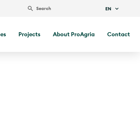
Search
EN
ces
Projects
About ProAgria
Contact