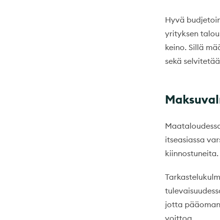
Hyvä budjetoin
yrityksen talo
keino. Sillä m
sekä selvitetää
Maksuvalm
Maataloudessa 
itseasiassa var
kiinnostuneita.
Tarkastelukulm
tulevaisuudess
jotta pääoman 
voittoa.