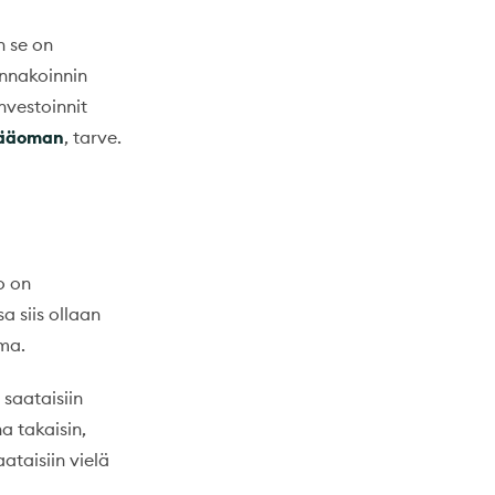
n se on
ennakoinnin
nvestoinnit
pääoman
, tarve.
o on
a siis ollaan
lma.
 saataisiin
a takaisin,
taisiin vielä