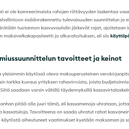
ti ei ole kamreerimaista rahojen riittävyyden laskentaa vaa
ushallintoon sisäänrakennettu tulevaisuuden suunnittelun ja 
äärätään tuotannon kasvuvauhdin järkevät rajat, ajoitetaan i
n maksivelkakapasiteetti ja alkurahoituksen, eli siis
käyttö
iussuunnittelun tavoitteet ja keinot
yleisimmin käytössä oleva maksuperusteinen verokirjanpit
sin tarkka kuvaus yrityksen rahavirroista, joista budjetoinniss
 Siitä saadaan varsin vähillä täydennyksillä kassavirtalaske
anhan pitää olla juuri tämä, eli kassamenoja uhrataan, jotta
a kassatuloja. Tavoitteena on saada uhratut rahat kasvanein
käytöstä aiheutuneet vaatimukset kyetään maksaman ja saa