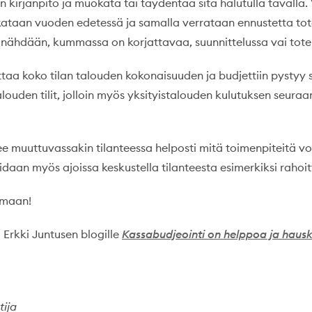
 kirjanpito ja muokata tai täydentää sitä halutulla tavalla.
ataan vuoden edetessä ja samalla verrataan ennustetta to
a nähdään, kummassa on korjattavaa, suunnittelussa vai tote
a koko tilan talouden kokonaisuuden ja budjettiin pystyy 
louden tilit, jolloin myös yksityistalouden kulutuksen seura
e muuttuvassakin tilanteessa helposti mitä toimenpiteitä voi
daan myös ajoissa keskustella tilanteesta esimerkiksi rahoit
imaan!
 Erkki Juntusen blogille
Kassabudjeointi on helppoa ja haus
tija