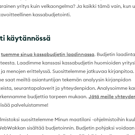
arainen yritys kuin velkaongelma? Ja kaikki tämä vain, kun u
 tavoitteellinen kassabudjetointi.
ti käytännössä
a
tuemme sinua kassabudjetin laadinnassa
. Budjetin laadint
oitteesta. Laadimme kanssasi kassabudjetin huomioiden yritys
 ja menojen erittelyssä. Suosittelemme jatkuvaa kirjanpitoa.
saat meiltä asiantuntijan tekemän analyysin kirjanpidon
eista, seurantapalaverit ja yhteydenpidon. Analysoimme ka
tarkennamme budjettia tarpeen mukaan.
Jätä meille yhteyd
lisää palveluistamme!
elmistoksi suosittelemme Minun maatilani -ohjelmistoihin ku
WebWakkan sisältää budjetoinnin. Budjetin pohjaksi voidaan