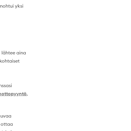
nohtui yksi
a lähtee aina
kohtaiset
nssasi
enottopyyntö
,
uluvaa
 ottaa