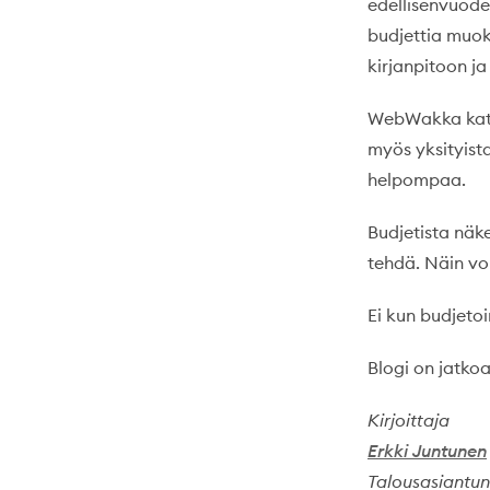
edellisenvuoden
budjettia muok
kirjanpitoon j
WebWakka katta
myös yksityista
helpompaa.
Budjetista näke
tehdä. Näin voi
Ei kun budjeto
Blogi on jatkoa
Kirjoittaja
Erkki Juntunen
Talousasiantun