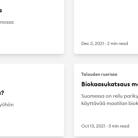
a
enossa
Dec 2, 2021
·
2 min read
Talouden ruorissa
Biokaasukatsaus ma
a?
Suomessa on reilu parik
käyttävää maatilan biok
työhön
Oct 13, 2021
·
3 min read