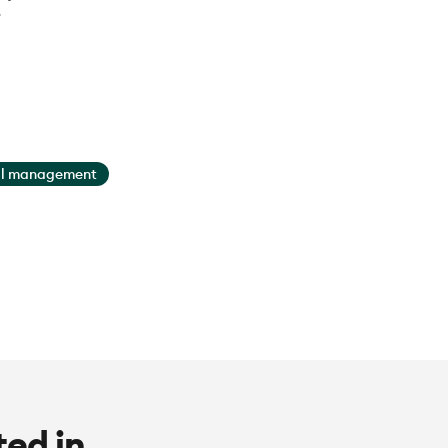
al management
ted in