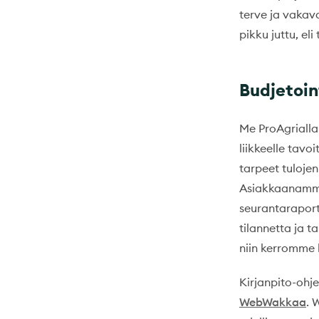
terve ja vakav
pikku juttu, eli
Budjetoin
Me ProAgriall
liikkeelle tav
tarpeet tulojen
Asiakkaanamme 
seurantaraport
tilannetta ja 
niin kerromme 
Kirjanpito-ohj
WebWakkaa
. 