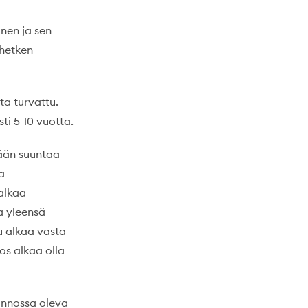
nen ja sen
uhetken
ta turvattu.
ti 5-10 vuotta.
rään suuntaa
a
 alkaa
a yleensä
u alkaa vasta
os alkaa olla
unnossa oleva