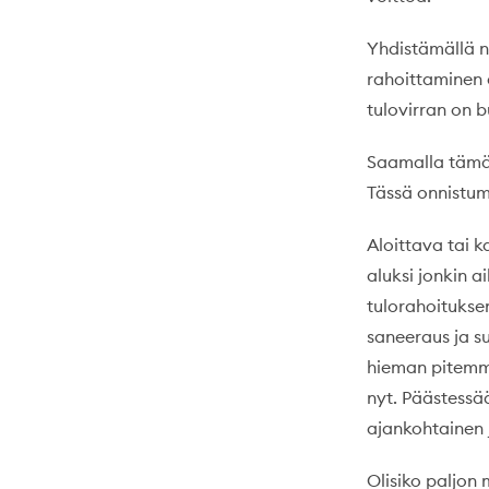
Yhdistämällä n
rahoittaminen 
tulovirran on b
Saamalla tämä r
Tässä onnistumi
Aloittava tai 
aluksi jonkin a
tulorahoitukse
saneeraus ja s
hieman pitemmä
nyt. Päästessää
ajankohtainen j
Olisiko paljon