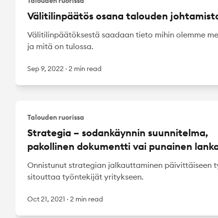
Talouden ruorissa
Välitilinpäätös osana talouden johtamist
Välitilinpäätöksestä saadaan tieto mihin olemme m
ja mitä on tulossa.
Sep 9, 2022
·
2 min read
Talouden ruorissa
Strategia – sodankäynnin suunnitelma,
pakollinen dokumentti vai punainen lank
Onnistunut strategian jalkauttaminen päivittäiseen 
sitouttaa työntekijät yritykseen.
Oct 21, 2021
·
2 min read