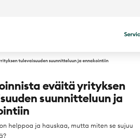
Servi
yrityksen tulevaisuuden suunnitteluun ja ennakointiin
oinnista eväitä yrityksen
isuuden suunnitteluun ja
intiin
 on helppoa ja hauskaa, mutta miten se sujuu
ä?