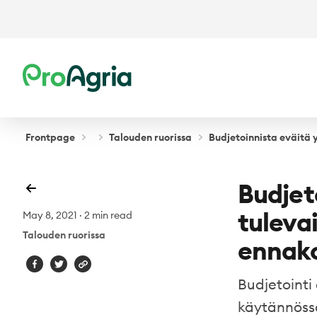
ProAgria
Frontpage
Talouden ruorissa
Budjetoinnista eväitä 
Budjet
tuleva
May 8, 2021
·
2 min read
Talouden ruorissa
ennako
Budjetointi
käytännöss