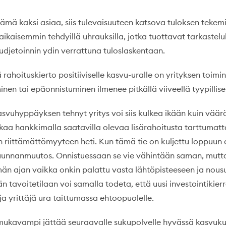
ämä kaksi asiaa, siis tulevaisuuteen katsova tuloksen tekemi
aikaisemmin tehdyillä uhrauksilla, jotka tuottavat tarkastel
udjetoinnin ydin verrattuna tuloslaskentaan.
ahoituskierto positiiviselle kasvu-uralle on yrityksen toimin
nen tai epäonnistuminen ilmenee pitkällä viiveellä tyypillises
kasvuhyppäyksen tehnyt yritys voi siis kulkea ikään kuin vää
ikaa hankkimalla saatavilla olevaa lisärahoitusta tarttumatt
n riittämättömyyteen heti. Kun tämä tie on kuljettu loppuun
uunnanmuutos. Onnistuessaan se vie vähintään saman, mutt
n ajan vaikka onkin palattu vasta lähtöpisteeseen ja nous
n tavoitetilaan voi samalla todeta, että uusi investointikierr
a yrittäjä ura taittumassa ehtoopuolelle.
 mukavampi jättää seuraavalle sukupolvelle hyvässä kasvuk