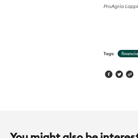
ProAgria Lappi
Tags:
financi
You might also be interes