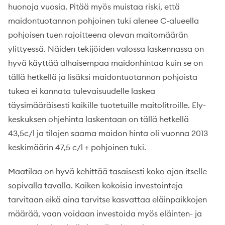
huonoja vuosia. Pitää myös muistaa riski, että
maidontuotannon pohjoinen tuki alenee C-alueella
pohjoisen tuen rajoitteena olevan maitomäärän
ylittyessä. Näiden tekijöiden valossa laskennassa on
hyvä käyttää alhaisempaa maidonhintaa kuin se on
tällä hetkellä ja lisäksi maidontuotannon pohjoista
tukea ei kannata tulevaisuudelle laskea
täysimääräisesti kaikille tuotetuille maitolitroille. Ely-
keskuksen ohjehinta laskentaan on tällä hetkellä
43,5c/l ja tilojen saama maidon hinta oli vuonna 2013
keskimäärin 47,5 c/l + pohjoinen tuki.
Maatilaa on hyvä kehittää tasaisesti koko ajan itselle
sopivalla tavalla. Kaiken kokoisia investointeja
tarvitaan eikä aina tarvitse kasvattaa eläinpaikkojen
määrää, vaan voidaan investoida myös eläinten- ja