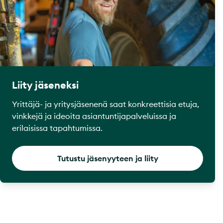
Liity jäseneksi
Yrittäjä- ja yritysjäsenenä saat konkreettisia etuja,
vinkkejä ja ideoita asiantuntijapalveluissa ja
erilaisissa tapahtumissa.
Tutustu jäsenyyteen ja liity