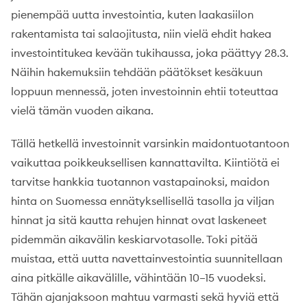
pienempää uutta investointia, kuten laakasiilon
rakentamista tai salaojitusta, niin vielä ehdit hakea
investointitukea kevään tukihaussa, joka päättyy 28.3.
Näihin hakemuksiin tehdään päätökset kesäkuun
loppuun mennessä, joten investoinnin ehtii toteuttaa
vielä tämän vuoden aikana.
Tällä hetkellä investoinnit varsinkin maidontuotantoon
vaikuttaa poikkeuksellisen kannattavilta. Kiintiötä ei
tarvitse hankkia tuotannon vastapainoksi, maidon
hinta on Suomessa ennätyksellisellä tasolla ja viljan
hinnat ja sitä kautta rehujen hinnat ovat laskeneet
pidemmän aikavälin keskiarvotasolle. Toki pitää
muistaa, että uutta navettainvestointia suunnitellaan
aina pitkälle aikavälille, vähintään 10–15 vuodeksi.
Tähän ajanjaksoon mahtuu varmasti sekä hyviä että