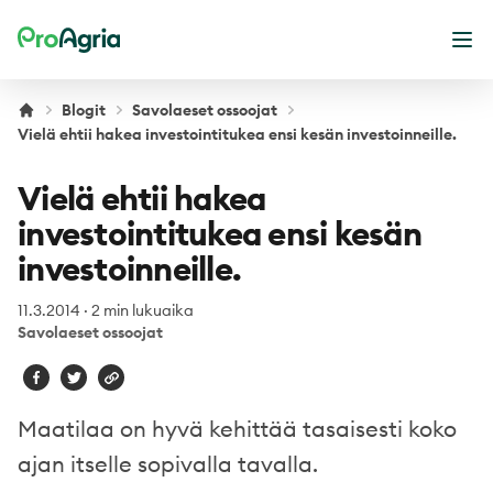
ProAgria
Ava
Blogit
Savolaeset ossoojat
Vielä ehtii hakea investointitukea ensi kesän investoinneille.
Vielä ehtii hakea
investointitukea ensi kesän
investoinneille.
11.3.2014
·
2 min lukuaika
Savolaeset ossoojat
Maatilaa on hyvä kehittää tasaisesti koko
ajan itselle sopivalla tavalla.