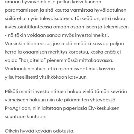
omaan hyvinvointiin ja pellon kasvukunnon
parantamiseen ja sitä kautta varmistaa hyvälaatuinen
säilörehu myös tulevaisuuteen. Tärkeää on, että uskoo
investointitilanteessa omaan osaamiseen ja tekemiseen
- näitäkin voidaan sanoa myös investoinneiksi.
Varsinkin tilanteessa, jossa eläinmäärä kasvaa paljon
kerralla osaamisen merkitys korostuu, koska enää ei
voida ”harjoitella” pienemmässä mittakaavassa.
Voidaankin puhua, että osaamisvaatimus kasvaa
ylisuhteellisesti yksikkökoon kasvuun.
Mikäli mietit investointituen hakua vielä tämän kevään
viimeiseen hakuun niin ole pikimmiten yhteydessä
ProAgriaan, niin laitetaan paperiasia Ely-keskuksen
suuntaan kuntoon.
Oikein hyvää kevään odotusta,