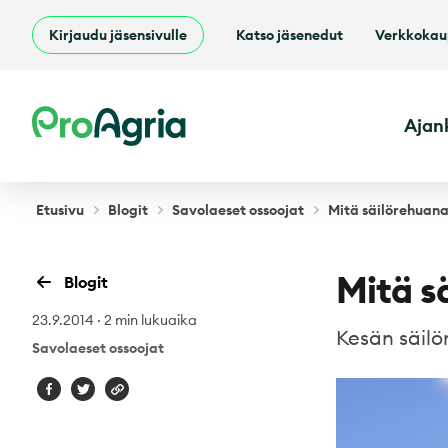
Kirjaudu jäsensivulle
Katso jäsenedut
Verkkoka
ProAgria
Ajan
Etusivu
Blogit
Savolaeset ossoojat
Mitä säilörehuana
Mitä s
Blogit
23.9.2014
·
2 min lukuaika
Kesän säilö
Savolaeset ossoojat