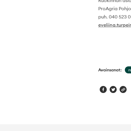
Ruokinnan asia
ProAgria Pohjo
puh. 040 523 
eveliina.turpe
Avainsanat:
r