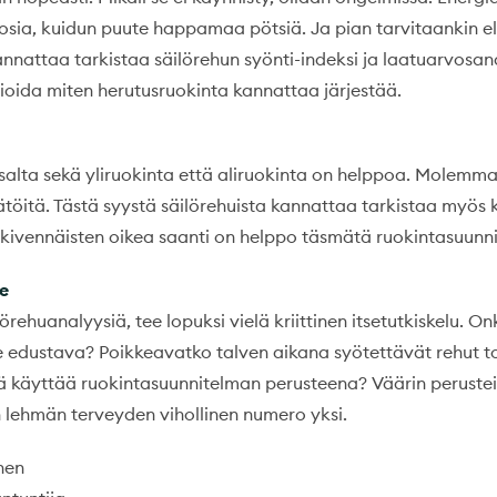
osia, kuidun puute happamaa pötsiä. Ja pian tarvitaankin el
annattaa tarkistaa säilörehun syönti-indeksi ja laatuarvosa
vioida miten herutusruokinta kannattaa järjestää.
salta sekä yliruokinta että aliruokinta on helppoa. Molemma
ätöitä. Tästä syystä säilörehuista kannattaa tarkistaa myös 
kivennäisten oikea saanti on helppo täsmätä ruokintasuunn
e
lörehuanalyysiä, tee lopuksi vielä kriittinen itsetutkiskelu. O
e edustava? Poikkeavatko talven aikana syötettävät rehut to
ä käyttää ruokintasuunnitelman perusteena? Väärin perustei
 lehmän terveyden vihollinen numero yksi.
nen