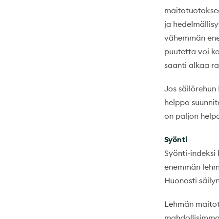
maitotuotokseen
ja hedelmällis
vähemmän energ
puutetta voi k
saanti alkaa r
Jos säilörehun 
helppo suunnite
on paljon help
Syönti
Syönti-indeksi 
enemmän lehmä 
Huonosti säilyn
Lehmän maitotu
mahdollisimman