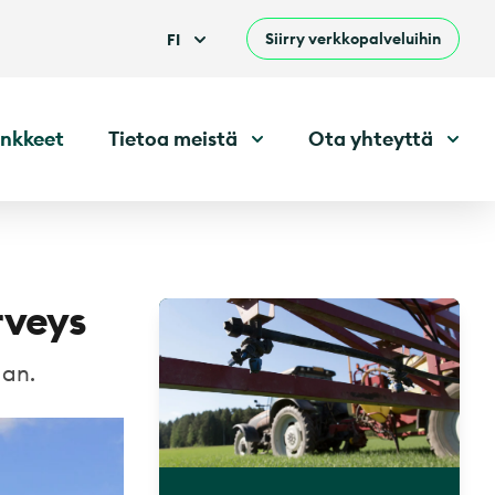
Siirry verkkopalveluihin
FI
nkkeet
Tietoa meistä
Ota yhteyttä
rveys
aan.