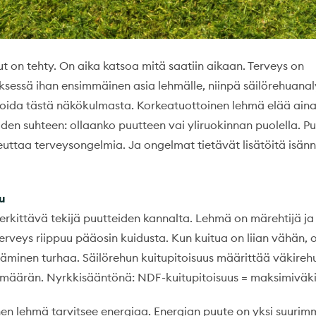
t on tehty. On aika katsoa mitä saatiin aikaan. Terveys on
yksessä ihan ensimmäinen asia lehmälle, niinpä säilörehuanal
oida tästä näkökulmasta. Korkeatuottoinen lehmä elää aina 
iden suhteen: ollaanko puutteen vai yliruokinnan puolella. Pu
euttaa terveysongelmia. Ja ongelmat tietävät lisätöitä isänn
u
erkittävä tekijä puutteiden kannalta. Lehmä on märehtijä ja 
terveys riippuu pääosin kuidusta. Kun kuitua on liian vähän, 
äminen turhaa. Säilörehun kuitupitoisuus määrittää väkireh
määrän. Nyrkkisääntönä: NDF-kuitupitoisuus = maksimiväki
en lehmä tarvitsee energiaa. Energian puute on yksi suurim