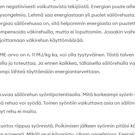
 negatiivisesti vaikuttavista tekijöistä. Energian puute aih
yysongelmia. Lehmä saa energiastaan yli puolet säilörehusta
iaa säilörehussa on, sitä helpommin energiasta on puutett
ompensoida väkirehuilla, mutta ei loputtomiin. Jossakin vai
ajoittamaan väkirehun käyttömäärää.
ME-arvo on n. 11 MJ/kg ka, voi olla tyytyväinen. Tästä talven
lla ja toteuttaa. Ja ennen kaikkea, tällaisella säilörehulla va
ompi lähteä täyttämään energiantarvettaan.
kuvaa säilörehun syöntipotentiaalia. Mitä korkeampi syönti-i
rehua voi syödä. Toinen syöntiin vaikuttava asia on säilönn
yt rehu ei maita.
otos riippuu syönnistä. Poikimisen jälkeen syönnin pitäisi k
 nopeasti. Mikäli se ei käynnisty, ollaan ongelmissa. Energi