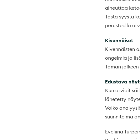
aiheuttaa keto
Tästä syystä k
perusteella ar
Kivennäiset
Kivennäisten o
ongelmia ja lis
Tämän jälkeen 
Edustava näyt
Kun arvioit säi
lähetetty näyt
Voiko analyysi
suunnitelma on
Eveliina Turpei