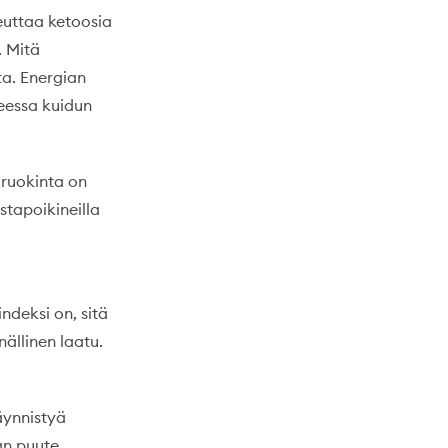
euttaa ketoosia
. Mitä
a. Energian
heessa kuidun
 ruokinta on
stapoikineilla
ndeksi on, sitä
ällinen laatu.
äynnistyä
an puute