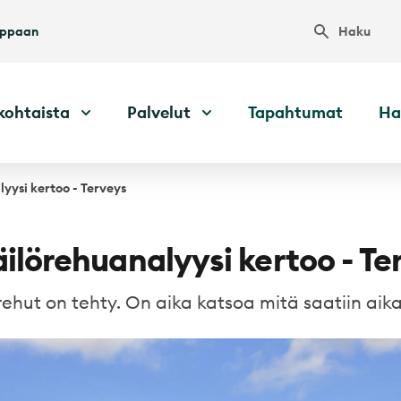
Haku
uppaan
kohtaista
Palvelut
Tapahtumat
Ha
lyysi kertoo - Terveys
äilörehuanalyysi kertoo - Te
rehut on tehty. On aika katsoa mitä saatiin aik