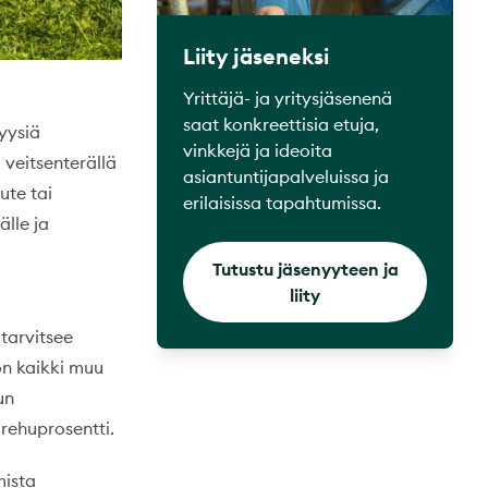
Liity jäseneksi
Yrittäjä- ja yritysjäsenenä
saat konkreettisia etuja,
yysiä
vinkkejä ja ideoita
veitsenterällä
asiantuntijapalveluissa ja
ute tai
erilaisissa tapahtumissa.
älle ja
Tutustu jäsenyyteen ja
liity
tarvitsee
on kaikki muu
un
rehuprosentti.
mista