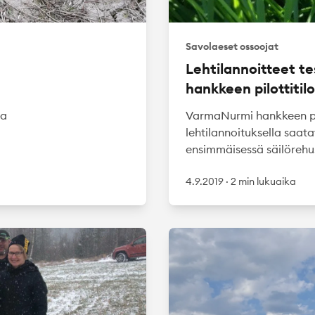
Savolaeset ossoojat
Lehtilannoitteet t
hankkeen pilottitilo
ja
VarmaNurmi hankkeen pilot
lehtilannoituksella saa
ensimmäisessä säilörehu
4.9.2019
·
2 min lukuaika