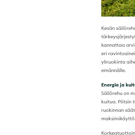
Kesän säilörehu
tärkeysjärjest
kannattaa arvi
eri ravintoaine
yliruokinta aih
emännälle.
Energia ja kuit
Säilörehu on m
kuitua. Pötsin 
ruokinnan säät
maksimikäyttö
Korkeatuottoin