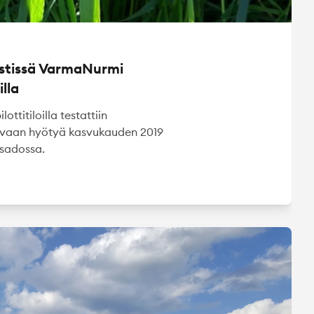
estissä VarmaNurmi
illa
titiloilla testattiin
tavaan hyötyä kasvukauden 2019
sadossa.