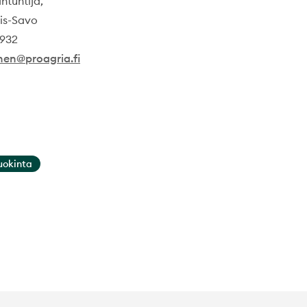
ntuntija,
is-Savo
0932
inen@proagria.fi
uokinta