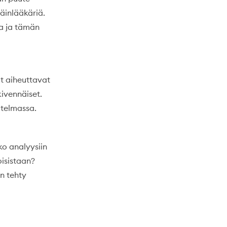
äinlääkäriä.
na ja tämän
t aiheuttavat
kivennäiset.
itelmassa.
nko analyysiin
isistaan?
n tehty