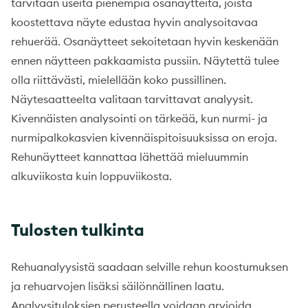
tarvitaan useita pienempiä osanäytteitä, joista
koostettava näyte edustaa hyvin analysoitavaa
rehuerää. Osanäytteet sekoitetaan hyvin keskenään
ennen näytteen pakkaamista pussiin. Näytettä tulee
olla riittävästi, mielellään koko pussillinen.
Näytesaatteelta valitaan tarvittavat analyysit.
Kivennäisten analysointi on tärkeää, kun nurmi- ja
nurmipalkokasvien kivennäispitoisuuksissa on eroja.
Rehunäytteet kannattaa lähettää mieluummin
alkuviikosta kuin loppuviikosta.
Tulosten tulkinta
Rehuanalyysistä saadaan selville rehun koostumuksen
ja rehuarvojen lisäksi säilönnällinen laatu.
Analyysituloksien perusteella voidaan arvioida