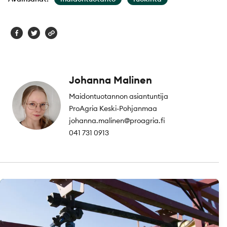
Johanna Malinen
Maidontuotannon asiantuntija
ProAgria Keski-Pohjanmaa
johanna.malinen@proagria.fi
041 731 0913