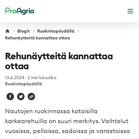
ProAgria
Ava
Blogit
Ruokintapöydällä
Rehunäytteitä kannattaa ottaa
Rehunäytteitä kannattaa
ottaa
13.6.2024
·
2 min lukuaika
Ruokintapöydällä
Nautojen ruokinnassa kotoisilla
karkearehuilla on suuri merkitys. Vaihtelut
vuosissa, pelloissa, sadoissa ja varastoissa