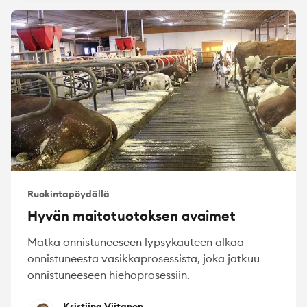
Ruokintapöydällä
Hyvän maitotuotoksen avaimet
Matka onnistuneeseen lypsykauteen alkaa
onnistuneesta vasikkaprosessista, joka jatkuu
onnistuneeseen hiehoprosessiin.
Kristiina Viitanen