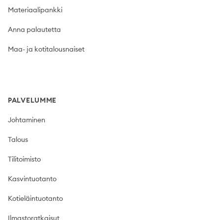
Materiaalipankki
Anna palautetta
Maa- ja kotitalousnaiset
PALVELUMME
Johtaminen
Talous
Tilitoimisto
Kasvintuotanto
Kotieläintuotanto
Ilmastoratkaisut