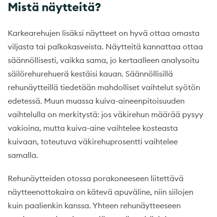
Mistä näytteitä?
Karkearehujen lisäksi näytteet on hyvä ottaa omasta
viljasta tai palkokasveista. Näytteitä kannattaa ottaa
säännöllisesti, vaikka sama, jo kertaalleen analysoitu
säilörehurehuerä kestäisi kauan. Säännöllisillä
rehunäytteillä tiedetään mahdolliset vaihtelut syötön
edetessä. Muun muassa kuiva-aineenpitoisuuden
vaihtelulla on merkitystä: jos väkirehun määrää pysyy
vakioina, mutta kuiva-aine vaihtelee kosteasta
kuivaan, toteutuva väkirehuprosentti vaihtelee
samalla.
Rehunäytteiden otossa porakoneeseen liitettävä
näytteenottokaira on kätevä apuväline, niin siilojen
kuin paalienkin kanssa. Yhteen rehunäytteeseen