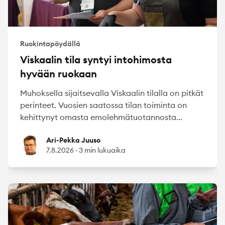
Ruokintapöydällä
Viskaalin tila syntyi intohimosta
hyvään ruokaan
Muhoksella sijaitsevalla Viskaalin tilalla on pitkät
perinteet. Vuosien saatossa tilan toiminta on
kehittynyt omasta emolehmätuotannosta...
Ari-Pekka Juuso
Ari-Pekka Juuso
7.8.2026
·
3 min lukuaika