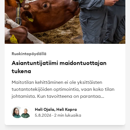
Ruokintapöydällä
Asiantuntijatiimi maidontuottajan
tukena
Maitotilan kehittäminen ei ole yksittäisten
tuotantotekijöiden optimointia, vaan koko tilan
johtamista. Kun tavoitteena on parantaa...
Heli Ojala
Heli Kopra
Heli Ojala, Heli Kopra
5.8.2026
·
2 min lukuaika