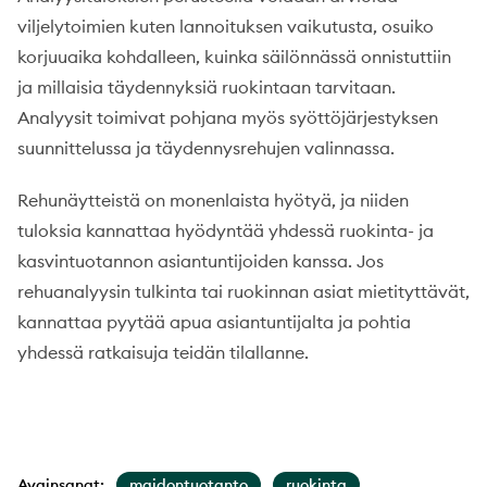
viljelytoimien kuten lannoituksen vaikutusta, osuiko
korjuuaika kohdalleen, kuinka säilönnässä onnistuttiin
ja millaisia täydennyksiä ruokintaan tarvitaan.
Analyysit toimivat pohjana myös syöttöjärjestyksen
suunnittelussa ja täydennysrehujen valinnassa.
Rehunäytteistä on monenlaista hyötyä, ja niiden
tuloksia kannattaa hyödyntää yhdessä ruokinta- ja
kasvintuotannon asiantuntijoiden kanssa. Jos
rehuanalyysin tulkinta tai ruokinnan asiat mietityttävät,
kannattaa pyytää apua asiantuntijalta ja pohtia
yhdessä ratkaisuja teidän tilallanne.
Avainsanat:
maidontuotanto
ruokinta