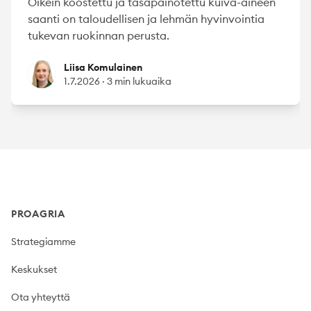
Oikein koostettu ja tasapainotettu kuiva-aineen
saanti on taloudellisen ja lehmän hyvinvointia
tukevan ruokinnan perusta.
Liisa Komulainen
Liisa Komulainen
1.7.2026
·
3 min lukuaika
Footer
PROAGRIA
Strategiamme
Keskukset
Ota yhteyttä