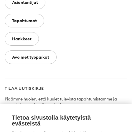
Asiantuntijat
Tapahtumat
Hankkeet
Avoimet työpaikat
TILAA UUTISKIRJE
Pidämme huolen, että kuulet tulevista tapahtumistamme ja
uutuuksista ensimmäisten joukossa.
Tietoa sivustolla käytetyistä
Tilaa
evästeistä