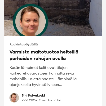
Ruokintapöydällä
Varmista maitotuotos helteillä
parhaiden rehujen avulla
Kesän lämpimät kelit ovat tilojen
karkearehuvarastojen kannalta sekä
mahdollisuus että haaste. Lämpimällä
ajanjaksolla hyvin säilyneen...
Sini Koivukoski
Sini Koivukoski
29.6.2026
·
3 min lukuaika