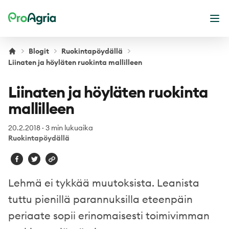
ProAgria
Ava
Blogit
Ruokintapöydällä
Liinaten ja höyläten ruokinta mallilleen
Liinaten ja höyläten ruokinta
mallilleen
20.2.2018
·
3 min lukuaika
Ruokintapöydällä
Lehmä ei tykkää muutoksista. Leanista
tuttu pienillä parannuksilla eteenpäin
periaate sopii erinomaisesti toimivimman