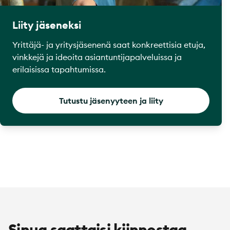
Liity jäseneksi
Yrittäjä- ja yritysjäsenenä saat konkreettisia etuja,
vinkkejä ja ideoita asiantuntijapalveluissa ja
erilaisissa tapahtumissa.
Tutustu jäsenyyteen ja liity
Sinua saattaisi kiinnostaa