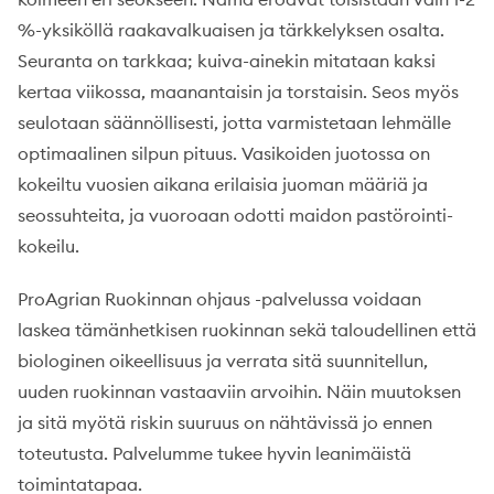
%-yksiköllä raakavalkuaisen ja tärkkelyksen osalta.
Seuranta on tarkkaa; kuiva-ainekin mitataan kaksi
kertaa viikossa, maanantaisin ja torstaisin. Seos myös
seulotaan säännöllisesti, jotta varmistetaan lehmälle
optimaalinen silpun pituus. Vasikoiden juotossa on
kokeiltu vuosien aikana erilaisia juoman määriä ja
seossuhteita, ja vuoroaan odotti maidon pastörointi-
kokeilu.
ProAgrian Ruokinnan ohjaus -palvelussa voidaan
laskea tämänhetkisen ruokinnan sekä taloudellinen että
biologinen oikeellisuus ja verrata sitä suunnitellun,
uuden ruokinnan vastaaviin arvoihin. Näin muutoksen
ja sitä myötä riskin suuruus on nähtävissä jo ennen
toteutusta. Palvelumme tukee hyvin leanimäistä
toimintatapaa.