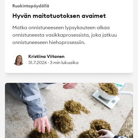
Ruokintapöydällä
Hyvän maitotuotoksen avaimet
Matka onnistuneeseen lypsykauteen alkaa
onnistuneesta vasikkaprosessista, joka jatkuu
onnistuneeseen hiehoprosessiin.
Kristiina Viitanen
Kristiina Viitanen
31.7.2026
·
3 min lukuaika