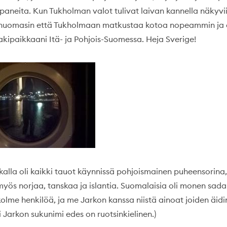
aneita. Kun Tukholman valot tulivat laivan kannella näkyvi
huomasin että Tukholmaan matkustaa kotoa nopeammin ja 
kipaikkaani Itä- ja Pohjois-Suomessa. Heja Sverige!
alla oli kaikki tauot käynnissä pohjoismainen puheensorina, 
 myös norjaa, tanskaa ja islantia. Suomalaisia oli monen sad
olme henkilöä, ja me Jarkon kanssa niistä ainoat joiden äidink
i Jarkon sukunimi edes on ruotsinkielinen.)