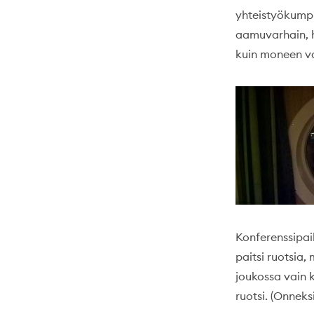
yhteistyökumpp
aamuvarhain, 
kuin moneen va
Konferenssipaik
paitsi ruotsia,
joukossa vain k
ruotsi. (Onneks