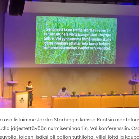
uta osallistuimme Jarkko Storbergin kanssa Ruotsin maatalous
lla järjestettävään nurmiseminaariin, Vallkonferenssiin. Osal
euvojia, joiden lisäksi oli paljon tutkijoita, viljelijöitä ja kaupa