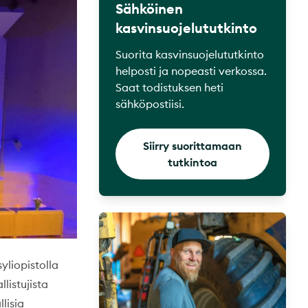
Sähköinen
kasvinsuojelututkinto
Suorita kasvinsuojelututkinto
helposti ja nopeasti verkossa.
Saat todistuksen heti
sähköpostiisi.
Siirry suorittamaan
tutkintoa
yliopistolla
listujista
llisia