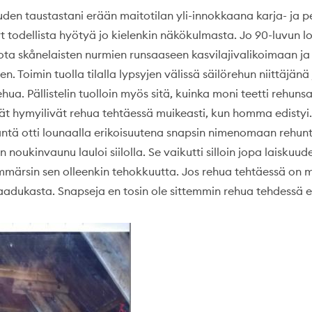
en taustastani erään maitotilan yli-innokkaana karja- ja p
t todellista hyötyä jo kielenkin näkökulmasta. Jo 90-luvun l
iota skånelaisten nurmien runsaaseen kasvilajivalikoimaan ja
en. Toimin tuolla tilalla lypsyjen välissä säilörehun niittäjä
ua. Pällistelin tuolloin myös sitä, kuinka moni teetti rehunsa
nät hymyilivät rehua tehtäessä muikeasti, kun homma edisty
äntä otti lounaalla erikoisuutena snapsin nimenomaan rehu
n noukinvaunu lauloi siilolla. Se vaikutti silloin jopa laiskuud
ärsin sen olleenkin tehokkuutta. Jos rehua tehtäessä on 
laadukasta. Snapseja en tosin ole sittemmin rehua tehdessä e