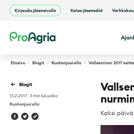
Kirjaudu jäsensivulle
Katso jäsenedut
Verkkoka
ProAgria
Ajan
Etusivu
Blogit
Ruohonjuurella
Vallseminar 2017 esitt
Vallsem
Blogit
nurmim
13.2.2017
·
3 min lukuaika
Ruohonjuurella
Kaksi päiv