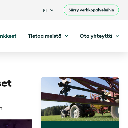
Siirry verkkopalveluihin
FI
nkkeet
Tietoa meistä
Ota yhteyttä
set
n