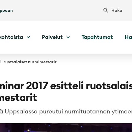
Haku
uppaan
kohtaista
Palvelut
Tapahtumat
Ha
eli ruotsalaiset nurmimestarit
inar 2017 esitteli ruotsalai
estarit
ää Uppsalassa pureutui nurmituotannon ytimee