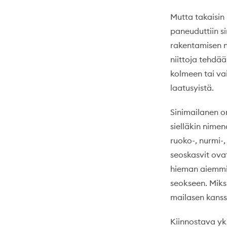
Mutta takaisin 
paneuduttiin si
rakentamisen n
niittoja tehdää
kolmeen tai va
laatusyistä.
Sinimailanen on
sielläkin nime
ruoko-, nurmi-,
seoskasvit ova
hieman aiemmin
seokseen. Miks
mailasen kans
Kiinnostava yks