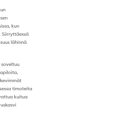
kun
ksen
issa, kun
 Siirryttäessä
suus lähinnä
e soveltuu
apiloita,
ärkevimmät
sessa timoteita
vattua kuitua
ruskasvi