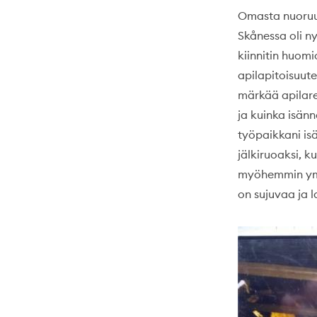
Omasta nuoruud
Skånessa oli ny
kiinnitin huom
apilapitoisuute
märkää apilareh
ja kuinka isän
työpaikkani is
jälkiruoaksi, ku
myöhemmin ymm
on sujuvaa ja 