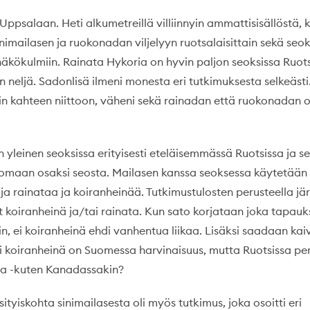
Uppsalaan. Heti alkumetreillä villiinnyin ammattisisällöstä, 
nimailasen ja ruokonadan viljelyyn ruotsalaisittain sekä seo
äkökulmiin. Rainata Hykoria on hyvin paljon seoksissa Ruots
n neljä. Sadonlisä ilmeni monesta eri tutkimuksesta selkeästi.
in kahteen niittoon, väheni sekä rainadan että ruokonadan o
 yleinen seoksissa erityisesti eteläisemmässä Ruotsissa ja s
nomaan osaksi seosta. Mailasen kanssa seoksessa käytetään 
 ja rainataa ja koiranheinää. Tutkimustulosten perusteella j
t koiranheinä ja/tai rainata. Kun sato korjataan joka tapauk
, ei koiranheinä ehdi vanhentua liikaa. Lisäksi saadaan kai
i koiranheinä on Suomessa harvinaisuus, mutta Ruotsissa pe
sa -kuten Kanadassakin?
ityiskohta sinimailasesta oli myös tutkimus, joka osoitti eri