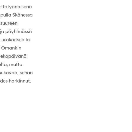
eltotyönaisena
opulla Skånessa
 suureen
nä ja pöyhimässä
 urakoitsijalla
i. Omankin
ntekopäivänä
elta, mutta
mukavaa, sehän
des harkinnut.