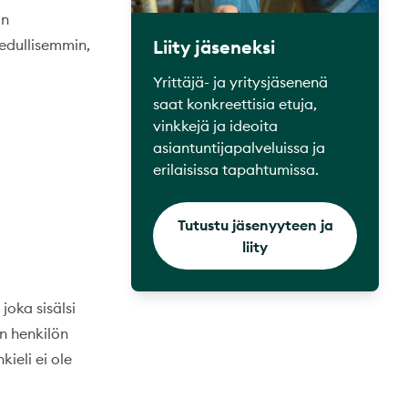
in
Liity jäseneksi
edullisemmin,
Yrittäjä- ja yritysjäsenenä
saat konkreettisia etuja,
vinkkejä ja ideoita
asiantuntijapalveluissa ja
erilaisissa tapahtumissa.
Tutustu jäsenyyteen ja
liity
joka sisälsi
an henkilön
ieli ei ole