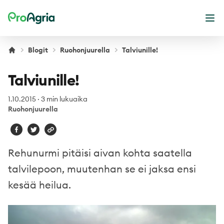
ProAgria
Ava
Blogit
Ruohonjuurella
Talviunille!
Talviunille!
1.10.2015
·
3 min lukuaika
Ruohonjuurella
Rehunurmi pitäisi aivan kohta saatella
talvilepoon, muutenhan se ei jaksa ensi
kesää heilua.