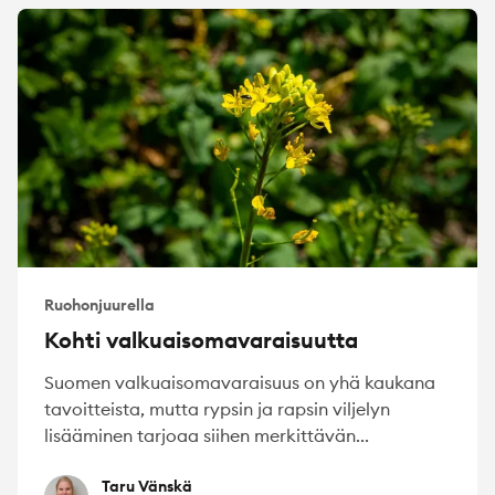
Ruohonjuurella
Kohti valkuaisomavaraisuutta
Suomen valkuaisomavaraisuus on yhä kaukana
tavoitteista, mutta rypsin ja rapsin viljelyn
lisääminen tarjoaa siihen merkittävän...
Taru Vänskä
Taru Vänskä