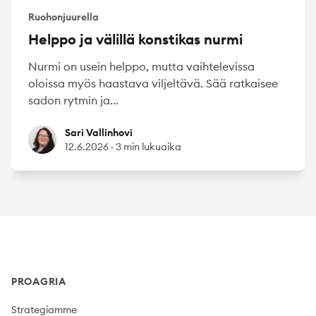
Ruohonjuurella
Helppo ja välillä konstikas nurmi
Nurmi on usein helppo, mutta vaihtelevissa
oloissa myös haastava viljeltävä. Sää ratkaisee
sadon rytmin ja...
Sari Vallinhovi
Sari Vallinhovi
12.6.2026
·
3 min lukuaika
Footer
PROAGRIA
Strategiamme