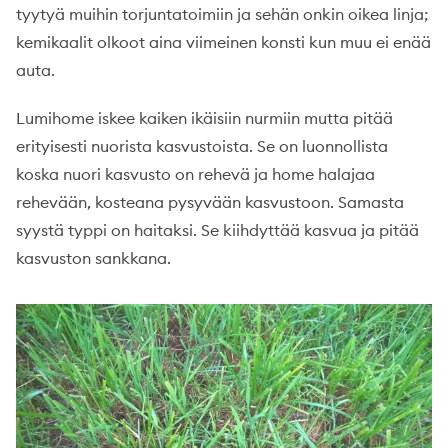
tyytyä muihin torjuntatoimiin ja sehän onkin oikea linja;
kemikaalit olkoot aina viimeinen konsti kun muu ei enää
auta.
Lumihome iskee kaiken ikäisiin nurmiin mutta pitää
erityisesti nuorista kasvustoista. Se on luonnollista
koska nuori kasvusto on rehevä ja home halajaa
rehevään, kosteana pysyvään kasvustoon. Samasta
syystä typpi on haitaksi. Se kiihdyttää kasvua ja pitää
kasvuston sankkana.