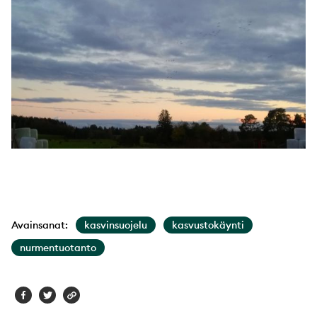
Avainsanat:
kasvinsuojelu
kasvustokäynti
nurmentuotanto