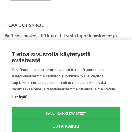
TILAA UUTISKIRJE
Pidämme huolen, että kuulet tulevista tapahtumistamme ja
uutuuksista ensimmäisten joukossa.
Tietoa sivustolla käytetyistä
Tilaa
evästeistä
Käytämme sivustollamme evästeitä kerätäksemme ja
analysoidaksemme sivuston suorituskykyä ja käyttöä,
tarjotaksemme sosiaalisen median ominaisuuksia sekä
Twitter
Facebook
YouTube
Instagram
LinkedIn
parantaaksemme ja räätälöidäksemme sisältöä ja mainoksia.
Lue lisää
Tietosuojaseloste
Saavutettavuusseloste
Ilmoituskanava
SALLI KAIKKI EVÄSTEET
© 2026 ProAgria. Kaikki oikeudet pidätetään.
ESTÄ KAIKKI