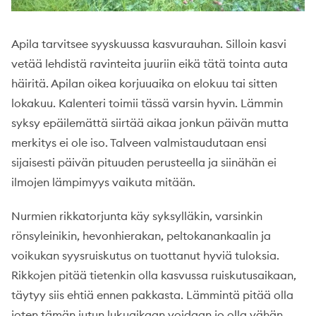
Apila tarvitsee syyskuussa kasvurauhan. Silloin kasvi
vetää lehdistä ravinteita juuriin eikä tätä tointa auta
häiritä. Apilan oikea korjuuaika on elokuu tai sitten
lokakuu. Kalenteri toimii tässä varsin hyvin. Lämmin
syksy epäilemättä siirtää aikaa jonkun päivän mutta
merkitys ei ole iso. Talveen valmistaudutaan ensi
sijaisesti päivän pituuden perusteella ja siinähän ei
ilmojen lämpimyys vaikuta mitään.
Nurmien rikkatorjunta käy syksylläkin, varsinkin
rönsyleinikin, hevonhierakan, peltokanankaalin ja
voikukan syysruiskutus on tuottanut hyviä tuloksia.
Rikkojen pitää tietenkin olla kasvussa ruiskutusaikaan,
täytyy siis ehtiä ennen pakkasta. Lämmintä pitää olla
joten tämän jutun lukuaikaan voidaan jo olla vähän