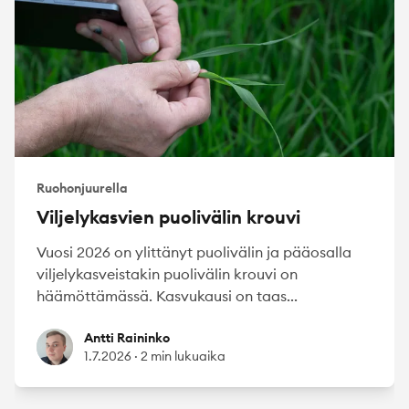
Ruohonjuurella
Viljelykasvien puolivälin krouvi
Vuosi 2026 on ylittänyt puolivälin ja pääosalla
viljelykasveistakin puolivälin krouvi on
häämöttämässä. Kasvukausi on taas...
Antti Raininko
Antti Raininko
1.7.2026
·
2 min lukuaika