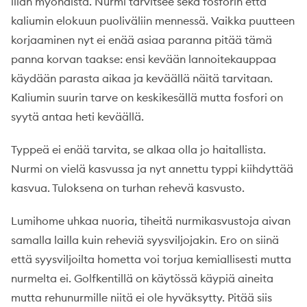
liian myöhäistä. Nurmi tarvitsee sekä fosforin että
kaliumin elokuun puoliväliin mennessä. Vaikka puutteen
korjaaminen nyt ei enää asiaa paranna pitää tämä
panna korvan taakse: ensi kevään lannoitekauppaa
käydään parasta aikaa ja keväällä näitä tarvitaan.
Kaliumin suurin tarve on keskikesällä mutta fosfori on
syytä antaa heti keväällä.
Typpeä ei enää tarvita, se alkaa olla jo haitallista.
Nurmi on vielä kasvussa ja nyt annettu typpi kiihdyttää
kasvua. Tuloksena on turhan rehevä kasvusto.
Lumihome uhkaa nuoria, tiheitä nurmikasvustoja aivan
samalla lailla kuin reheviä syysviljojakin. Ero on siinä
että syysviljoilta hometta voi torjua kemiallisesti mutta
nurmelta ei. Golfkentillä on käytössä käypiä aineita
mutta rehunurmille niitä ei ole hyväksytty. Pitää siis